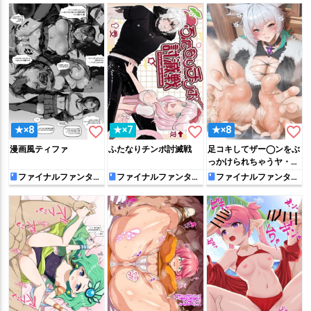
favorite_border
favorite_border
favorite_border
★×8
★×7
★×8
漫画風ティファ
ふたなりチンポ討滅戦
足コキしてザー◯ンをぶ
っかけられちゃうヤ・シ
ュトラ
ファイナルファンタジ
ファイナルファンタジ
ファイナルファンタジ
ー
ー
ー