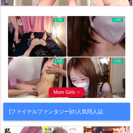
[ファイナルファンタジー]の人気同人誌