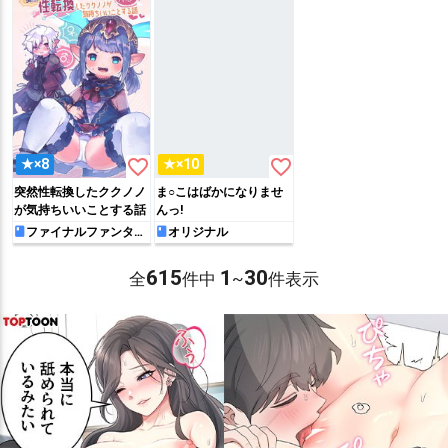
favorite_border
favorite_border
★×8
★×10
突然性転換したククノノ
ま○こはばかになりませ
が気持ちいいことする話
んっ!
ファイナルファンタジ
オリジナル
ー
615
1
30
全
件中
~
件表示