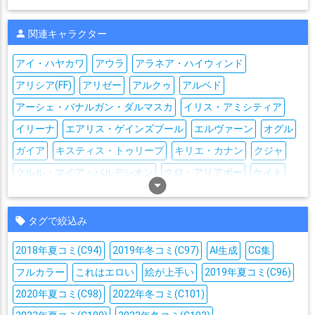
関連キャラクター
アイ・ハヤカワ
アウラ
アラネア・ハイウィンド
アリシア(FF)
アリゼー
アルクゥ
アルベド
アーシェ・バナルガン・ダルマスカ
イリス・アミシティア
イリーナ
エアリス・ゲインズブール
エルヴァーン
オグル
ガイア
キスティス・トゥリープ
キリエ・カナン
クジャ
クルル・マイア・バルデシオン
クロ・アリアポー
ケイト
arrow_drop_down_circle
コーネリア
シェリー(FF)
シドニー・オールム
シャルロット
シンク
ジェシー・ラズベリー
ジル・ナバート
タグで絞込み
ジル・ワーリック
スカーレット
2018年夏コミ(C94)
2019年冬コミ(C97)
AI生成
CG集
ステラ・ノックス・フルーレ
セシル・ハーヴィ
フルカラー
これはエロい
絵が上手い
2019年夏コミ(C96)
セラ・ファロン
セリス・シェール
セルフィ・ティルミット
2020年夏コミ(C98)
2022年冬コミ(C101)
タルタル
ティナ・ブランフォード
ティファ・ロックハート