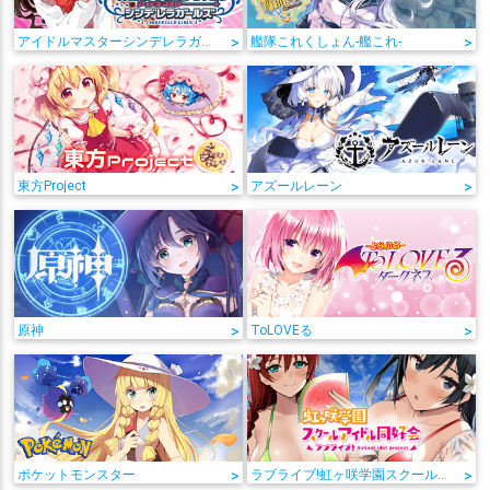
アイドルマスターシンデレラガールズ
>
艦隊これくしょん-艦これ-
>
東方Project
>
アズールレーン
>
原神
>
ToLOVEる
>
ポケットモンスター
>
ラブライブ!虹ヶ咲学園スクールアイドル同好会
>