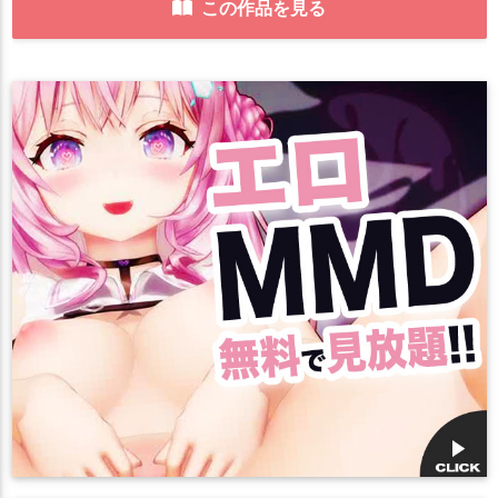
寝取られ
妊娠
目隠し
これはエロい
噴乳
C86
この作品を見る
うさぎ耳
つるぺた
足コキ
モンスター姦
妄想
2015年冬コミ(C89)
おねショタ
猫耳
おまけ
獣姦
-
リディア
淫乱
ラーサー
貧乳
レナ
セラ
痴女
ヴァニラ
合意なし
ティファ
バッツ
女性化
ファリス
クルル
男受け
メイ
セリス
アグリアス
ショタ
ティファ×クラウド
絵は上手い
リディア×セシル
経験少
アーシェ
クジャ
ライトニング
ユフィ
エリリ
エルフ
ミコッテ
ボールギャグ
（後半）
ファリス・シェルヴィッツ
C88
ローザ・ファレル
画集
ティファ・ロックハート
ユフィ・キサラギ
デュース
レム・トキミヤ
アグリアス・オークス 非エロ
>ティファ・ロックハート
アグリアス・オークス
ファリス・シェルヴィッツ 巨乳
リテイナー
男の娘
トロ顔アヘ顔
ミスラ
獣使い
ユウナ
パイン