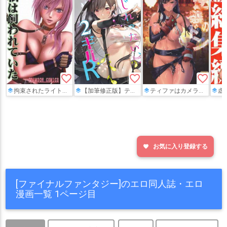
favorite_border
favorite_border
favorite_border
拘束されたライトニングは身体の隅々まで調教されて絶頂してしまう…
【加筆修正版】ティファは路地裏でエアリスとクラウドのHを目撃してしまい…欲情が収まらずクラウドを押し倒してケダモノセックスしていく♡
ティファはカメラの前で男達に輪姦されてしまい…二穴責めや"アナルドリル"でとことん犯され尽くす!!
虚
お気に入り登録する
favorite
[ファイナルファンタジー]のエロ同人誌・エロ
漫画一覧 1ページ目