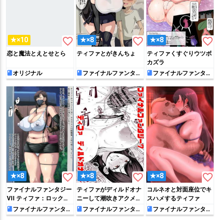
favorite_border
favorite_border
favorite_border
★×10
★×8
★×8
恋と魔法とえとせとら
ティファとがきんちょ
ティファくすぐりウツボ
カズラ
オリジナル
ファイナルファンタジ
ファイナルファンタジ
ー
ー
favorite_border
favorite_border
favorite_border
★×8
★×8
★×8
ファイナルファンタジー
ティファがディルドオナ
コルネオと対面座位でキ
VII ティファ：ロックハ
ニーして潮吹きアクメし
スハメするティファ
ート 深夜の訪問介護 &
ちゃう!!
ファイナルファンタジ
ファイナルファンタジ
ファイナルファンタジ
ー
ー
ー
深夜のアルバイト