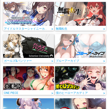
アイドルマスターシャイニーカラーズ
>
無職転生
>
ガールズ&パンツァー
>
ブルーアーカイブ
>
ONE PIECE
>
僕のヒーローアカデミア
>