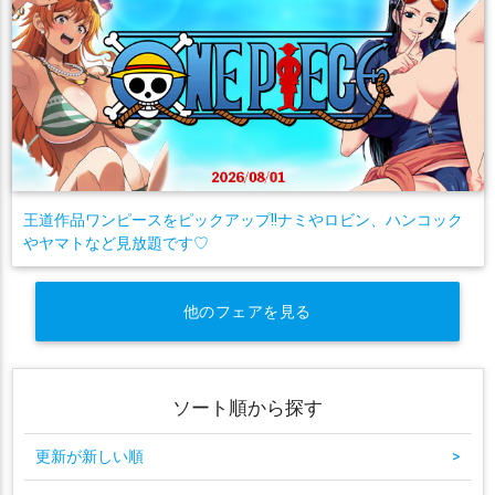
王道作品ワンピースをピックアップ!!ナミやロビン、ハンコック
やヤマトなど見放題です♡
他のフェアを見る
ソート順から探す
更新が新しい順
>