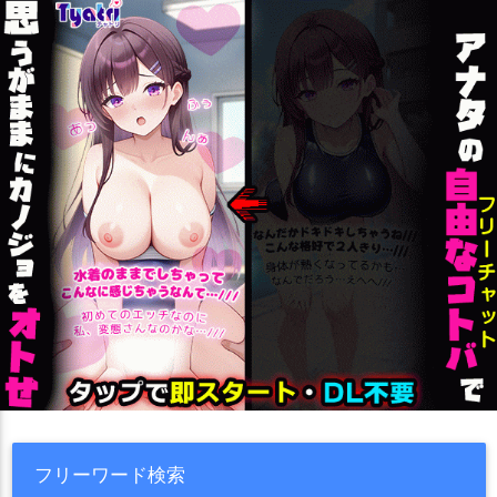
フリーワード検索