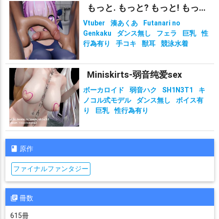
もっと. もっと? もっと! もっと!?!?
Vtuber
湊あくあ
Futanari no
Genkaku
ダンス無し
フェラ
巨乳
性
行為有り
手コキ
獣耳
競泳水着
Miniskirts-弱音纯爱sex
ボーカロイド
弱音ハク
SH1N3T1
キ
ノコル式モデル
ダンス無し
ボイス有
り
巨乳
性行為有り
原作
ファイナルファンタジー
冊数
615冊