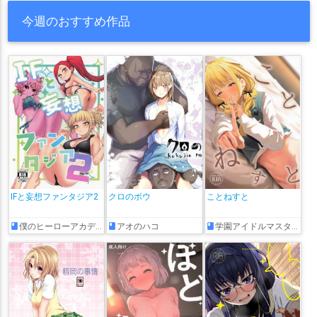
リノア・ハーティリー
キスティス・トゥリープ
今週のおすすめ作品
ティファ・ロックハート
エルメス
ルクレツィア・クレシェント
家族
ハーレム
ダブルフェラ
COMIC1☆11
羞恥
痴漢
バック
フェラ
騎乗位
乱交
スカトロ
ダブルピース
CG集
2017年夏コミ(C92)
おまけ本
メイド
風俗
水着
素股
2014年冬コミ(C87)
2014年夏コミ(C86)
2017年冬コミ(C93)
授乳手コキ
2018年夏コミ(C94)
2018年冬コミ(C95)
裸エプロン
2019年夏コミ(C96)
鬼畜
日焼け
2019年冬コミ(C97)
IFと妄想ファンタジア2
クロのボウ
ことねすと
非エロ
2020年夏コミ(C98)
ナース
ブルマ
スク水
僕のヒーローアカデミア
アオのハコ
学園アイドルマスター
エアコミケ2
制服
チアガール
SM
Yシャツ
2021年冬コミ(C99)
筆おろし
COMIC1☆17
ニプルファック
監禁
オホ声
2022年夏コミ(C100)
AI生成
腋コキ
チン媚び
丸呑み
2023年夏コミ(C102)
睡姦