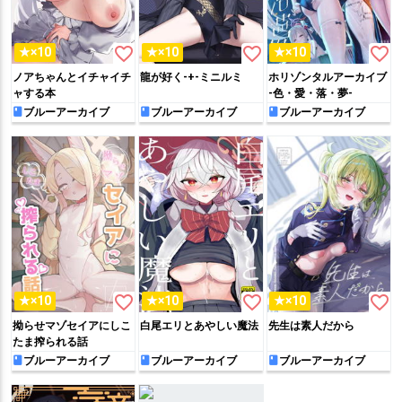
favorite_border
favorite_border
favorite_border
★×10
★×10
★×10
ノアちゃんとイチャイチ
龍が好く-+-ミニルミ
ホリゾンタルアーカイブ
ャする本
-色・愛・落・夢-
ブルーアーカイブ
ブルーアーカイブ
ブルーアーカイブ
favorite_border
favorite_border
favorite_border
★×10
★×10
★×10
拗らせマゾセイアにしこ
白尾エリとあやしい魔法
先生は素人だから
たま搾られる話
ブルーアーカイブ
ブルーアーカイブ
ブルーアーカイブ