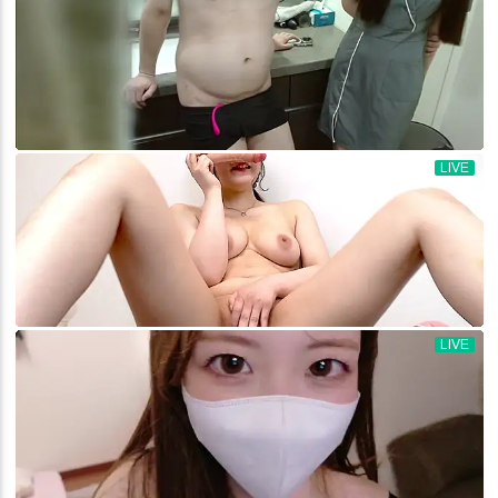
痴漢
巨根
2024年冬コミ(C105)
丸呑み
COMIC1☆26
ニプルファック
好みが分かれる
リョナ
非エロ
2025年夏コミ(C106)
女性化
女体盛り
ショタ
白衣
COMIC1☆27
凌辱
輪姦
2025年冬コミ(C107)
人妻・熟女
ウェイトレス
COMIC1☆28
2026年夏コミ(C108)