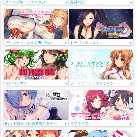
グランブルーファンタジー
>
鬼滅の刃
>
プリンセスコネクト!Re:Dive
>
ドラゴンクエスト
>
ワンパンマン
>
ソードアート・オンライン
>
Re：ゼロから始める異世界生活
>
ラブライブ!
>