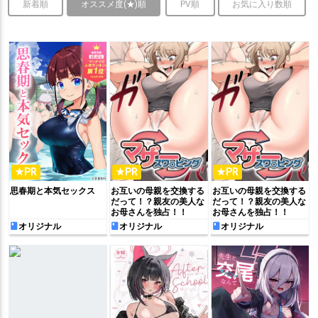
新着順
オススメ度(★)順
PV順
お気に入り数順
★PR
★PR
★PR
思春期と本気セックス
お互いの母親を交換する
お互いの母親を交換する
だって！？親友の美人な
だって！？親友の美人な
お母さんを独占！！
お母さんを独占！！
オリジナル
オリジナル
オリジナル