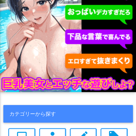
伊原木ヨシミ
伊草ハルカ
伊落マリー
佐城トモエ
イラマチオ
ウェイトレス
ウェディングドレス
オナニー
元宮チアキ
内海アオバ
円堂シミコ
剣先ツルギ
オホ声
サンタ
シスター
スカトロ
スク水
タイツ
勇美カエデ
勘解由小路ユカリ
十六夜ノノミ
千鳥ミチル
ダブルピース
ダブルフェラ
チアガール
チャイナドレス
古関ウイ
各務チヒロ
合歓垣フブキ
和楽チセ
チン媚び
ツインテール
トロ顔
ナース
ニプルファック
和泉元エイミ
土生アザミ
多面指し将棋部のモブ
ニーソ
ハーレム
バック
バニー
バブみ
パイズリ
夜桜キララ
大野ツクヨ
天地ニヤ
天童アリス
天見ノドカ
フェラ
ブルマ
ボテ腹
ボールギャグ
マイクロ水着
天雨アコ
奥空アヤネ
女先生
姫木メル
宇沢レイサ
マッサージ
メイド
メガネ
メスガキ
モンスター姦
守月スズミ
安守ミノリ
室笠アカネ
小塗マキ
小鈎ハレ
ラブラブ
リョナ
レズ
中出し
丸呑み
乱交
二穴
小鳥遊ホシノ
尾刃カンナ
岩櫃アユム
川流シノン
人妻・熟女
凌辱
処女
制服
即堕ち
口内射精
御稜ナグサ
愛清フウカ
戒野ミサキ
扇喜アオイ
和服・着物
噴乳
堕落
壁尻
夜這い
女性化
妄想
妊娠
才羽ミドリ
才羽モモイ
救急医学部のモブ
旗見エリカ
媚薬・催眠
寝取られ
寝顔
尻穴
巨乳
巨根
巫女
早瀬ユウカ
明星ヒマリ
春原ココナ
春原シュン
布コキ
拘束
授乳手コキ
援交
撮影
日焼け
残酷
水着
カテゴリーから探す
春日ツバキ
月雪ミヤコ
朝比奈フィーナ
朝霧スオウ
浴衣
淫乱
爆乳
犬耳
猫耳
獣姦
獣耳
男の娘
男受け
朝顔ハナエ
朱城ルミ
杏山カズサ
板垣カノエ
柚鳥ナツ
男性化
痴漢
白衣
監禁
目隠し
睡姦
筆おろし
素股
computer
person
create
local_offer
栗村アイリ
栗浜アケミ
桐生キキョウ
桐藤ナギサ