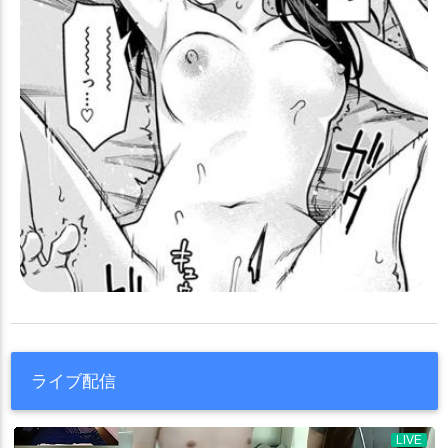
連邦生徒会長
里浜ウミカ
野正レイ
銀鏡イオリ
目隠し
スカトロ
裸エプロン
浴衣
2022年夏コミ(C100)
錠前サオリ
間宵シグレ
阿慈谷ヒフミ
陸八魔アル
2022年冬コミ(C100)
ぬるぬる
ハーレム
触手
風俗
霞沢ミユ
静山マシロ
音瀬コタマ
風倉モエ
おまけ付き
おねショタ
犬耳
オホ声
乱交
チン媚び
風紀委員会のモブ
飛鳥馬トキ
鬼怒川カスミ
鬼方カヨコ
メスガキ
チアガール
合同作
わからせ
寝取られ
羞恥
魑魅一座
鰐渕アカリ
鷲見セリナ
鹿山レイジョ
ぷに巨乳
COMIC1☆21
腋コキ
ブルマ
授乳手コキ
黒崎コユキ
黒舘ハルナ
黒見セリカ
即堕ち
布コキ
筆おろし
サンタ
2022年冬コミ(C101)
マッサージ
壁尻
おまけ本
援交
エロ少
大集合
チャイナドレス
ナース
巫女
言葉責め
獣姦
2018年夏コミ(C94)
髪コキ
ボールギャグ
サンクリ2023 Spring
○○しないと出られない部屋
COMIC1☆22
鬼畜
残酷
睡姦
2023年夏コミ(C102)
家族
妄想
SM
日焼け
COMIC1☆23
2023年冬コミ(C103)
ライブ配信
Yシャツ
監禁
モンスター姦
COMIC1☆24
男の娘
男性化
ウェディングドレス
2024年夏コミ(C104)
COMIC1☆25