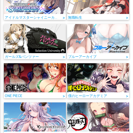
アイドルマスターシャイニーカラーズ
>
無職転生
>
ガールズ&パンツァー
>
ブルーアーカイブ
>
ONE PIECE
>
僕のヒーローアカデミア
>