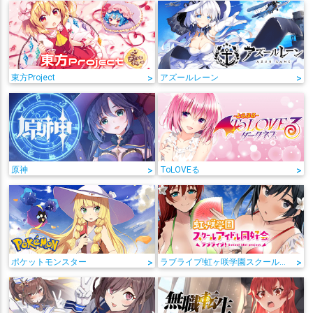
東方Project
>
アズールレーン
>
原神
>
ToLOVEる
>
ポケットモンスター
>
ラブライブ!虹ヶ咲学園スクールアイドル同好会
>