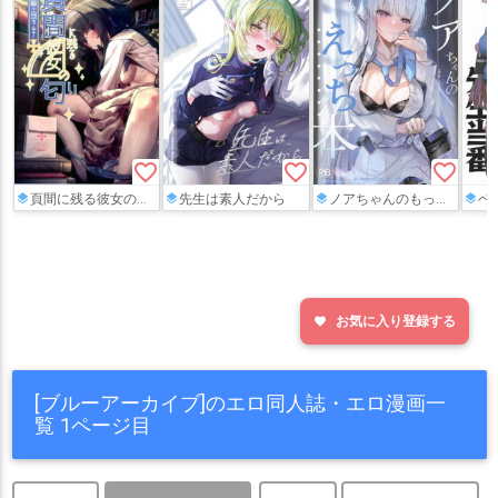
favorite_border
favorite_border
favorite_border
頁間に残る彼女の匂い
先生は素人だから
ノアちゃんのもっとえっち本
ベロ
お気に入り登録する
favorite
[ブルーアーカイブ]のエロ同人誌・エロ漫画一
覧 1ページ目