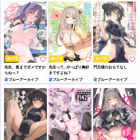
favorite_border
favorite_border
favorite_border
★×10
★×10
★×10
先生、夜までダメですか
先生って…やっぱり胸好
門主様のおもてなし
らねっ？
きですよね？
ブルーアーカイブ
ブルーアーカイブ
ブルーアーカイブ