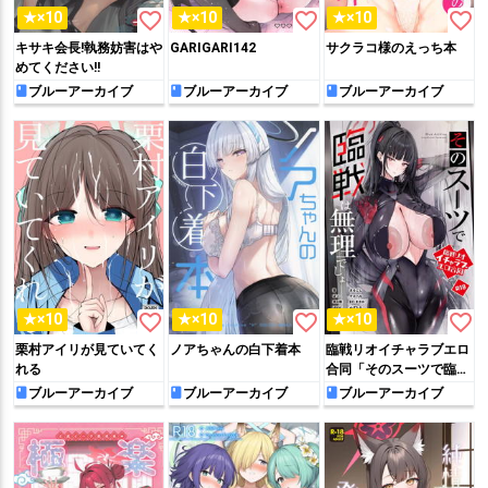
favorite_border
favorite_border
favorite_border
★×10
★×10
★×10
キサキ会長!執務妨害はや
GARIGARI142
サクラコ様のえっち本
めてください!!
ブルーアーカイブ
ブルーアーカイブ
ブルーアーカイブ
favorite_border
favorite_border
favorite_border
★×10
★×10
★×10
栗村アイリが見ていてく
ノアちゃんの白下着本
臨戦リオイチャラブエロ
れる
合同「そのスーツで臨戦
は無理でしょ」
ブルーアーカイブ
ブルーアーカイブ
ブルーアーカイブ