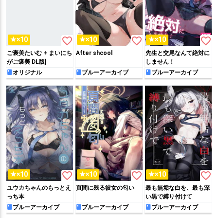
favorite_border
favorite_border
favorite_border
★×10
★×10
★×10
ご褒美たいむ + まいにち
After shcool
先生と交尾なんて絶対に
がご褒美 DL版]
しません！
オリジナル
ブルーアーカイブ
ブルーアーカイブ
favorite_border
favorite_border
favorite_border
★×10
★×10
★×10
ユウカちゃんのもっとえ
頁間に残る彼女の匂い
最も無垢な白を、最も深
っち本
い黒で縛り付けて
ブルーアーカイブ
ブルーアーカイブ
ブルーアーカイブ