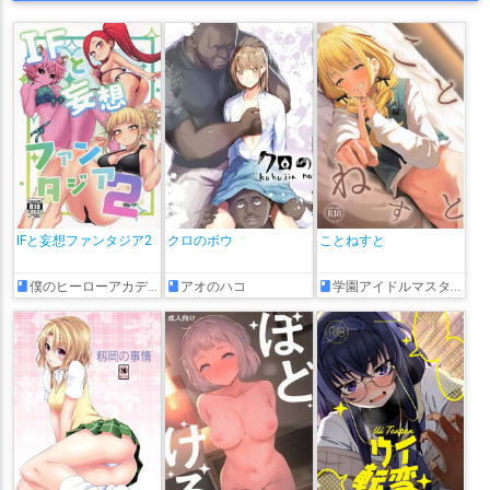
IFと妄想ファンタジア2
クロのボウ
ことねすと
僕のヒーローアカデミア
アオのハコ
学園アイドルマスター