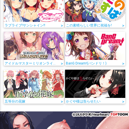
ラブライブ!サンシャイン!!
>
この素晴らしい世界に祝福を!
>
アイドルマスターミリオンライブ!
>
BanG Dream!(バンドリ！)
>
五等分の花嫁
>
かぐや様は告らせたい
>