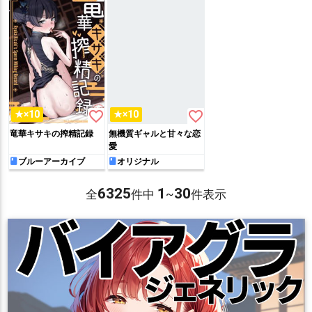
favorite_border
favorite_border
★×10
★×10
竜華キサキの搾精記録
無機質ギャルと甘々な恋
愛
ブルーアーカイブ
オリジナル
6325
1
30
全
件中
~
件表示