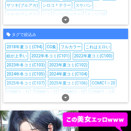
サツキ(ブルアカ)
シロコ＊テラー
スケバン
スモモ(ブルアカ)
ソフ
ソラ(ブルアカ)
チンピラB
arrow_drop_down_circle
ティーパーティーのモブ
トリニティ生徒
ニコ(ブルアカ)
ニヤニヤ教授
ハイランダー鉄道学園のモブ
ハナコ
タグで絞込み
バニーガール・ガード
ヒナ(ブルアカ)
2018年夏コミ(C94)
CG集
フルカラー
これはエロい
ヒロミ(ブルーアーカイブ)
フィットネス落語部のモブ
プラナ
絵が上手い
2022年冬コミ(C101)
2022年夏コミ(C100)
ヘルメット団
ヘルメット団幹部
2023年冬コミ(C103)
2023年夏コミ(C102)
ベアトリーチェ(ブルーアーカイブ)
マルクト
ミレニアム生徒
2024年冬コミ(C105)
2024年夏コミ(C104)
ミレニアム生徒A
ユスティナ信徒
2025年冬コミ(C107)
2025年夏コミ(C106)
COMIC1☆20
ワイルドハント芸術学院のモブ
ヴァルキューレ生徒
COMIC1☆21
COMIC1☆22
COMIC1☆23
COMIC1☆24
ヴァルキューレ警察学校のモブ
arrow_drop_down_circle
一之瀬アスナ
七度ユキノ
COMIC1☆25
COMIC1☆26
COMIC1☆27
COMIC1☆28
SM
七神リン
七稜アヤメ
三善タカネ
下倉メグ
下江コハル
Yシャツ
○○しないと出られない部屋
うさぎ耳
おしっこ
不動アン
不知火カヤ
不破レンゲ
中務キリノ
丹花イブキ
おねショタ
おもちゃ
お風呂
ごっくん
つるぺた
久田イズナ
乙花スミレ
人力車の生徒
仲正イチカ
ぬるぬる
ふたなり
ぶっかけ
わからせ
アヘ顔