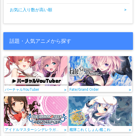
お気に入り数が高い順
>
話題・人気アニメから探す
バーチャルYouTuber
>
Fate/Grand Order
>
アイドルマスターシンデレラガールズ
>
艦隊これくしょん-艦これ-
>