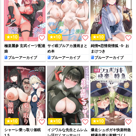
favorite_border
favorite_border
favorite_border
★×10
★×10
★×10
極楽麗参 玄武イーツ配達
サイ眠ブルアカ漫画まと
純情♥恋情発情狐 -5- お
娘
め本
まけつき
ブルーアーカイブ
ブルーアーカイブ
ブルーアーカイブ
favorite_border
favorite_border
favorite_border
★×10
★×10
★×10
シャーレ乗っ取り催眠
イジワルな先生とムレム
爆走シュポガキ快楽特急
1.5
レ汗だくマッサージ
精液生搾り射精づくしツ