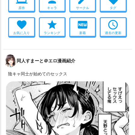
羞恥
腋コキ
裸エプロン
褐色肌
触手
調教
貧乳
桑上カホ
桜井ミヨ
梔子ユメ
梯スバル
棗イロハ
原作
キャラ
サークル
タグ
足コキ
輪姦
非エロ
顔射
風俗
髪コキ
鬼畜
椎名ツムギ
槌永ヒヨリ
橘ノゾミ
橘ヒカリ
歌住サクラコ
おまけ付き
キス
画集
CG集
フルカラー
巨乳
むちむち
favorite
star
fiber_new
access_time
正義実現委員会のモブ
水羽ミモリ
氷室セナ
池倉マリナ
トロ顔
汗だく
男受け
ぶっかけ
素股
顔射
かわいい
お気に入り
ランキング
新着
過去の更新
河和シズコ
河駒風ラブ
浅黄ムツキ
浦和ハナコ
海警
絵が上手い
タイツ
メイド
淫乱
褐色肌
複数人プレイ
清澄アキラ
温泉開発部員
漆原カグヤ
火宮チナツ
ダブルピース
中出し
フェラ
パイズリ
バック
口内射精
牛牧ジュリ
狐坂ワカモ
猫塚ヒビキ
獅子堂イズミ
連続
イキまくり
これはエロい
エロ多
制服
同人すまーと＠エロ漫画紹介
玄龍門のモブ
生塩ノア
由良木モモカ
申谷カイ
白尾エリ
ツインテール
つるぺた
撮影
キス
騎乗位
マイクロ水着
白洲アズサ
白石ウタハ
百合園セイア
陰キャ同士が始めてのセックス
貧乳
アヘ顔
媚薬・催眠
ニーソ
ごっくん
尻穴
百鬼夜行連合学院のモブ
監原ミスズ
砂狼シロコ
おもちゃ
拘束
合意なし
おしっこ
獣耳
ラブラブ
猫耳
秋泉モミジ
秤アツコ
空井サキ
空崎ヒナ
立木マイア
メガネ
スク水
水着
妊娠
ボテ腹
堕落
処女
バニー
箭吹シュロ
美甘ネル
羽川ハスミ
羽沼マコト
聖園ミカ
噴乳
二穴
うさぎ耳
ふたなり
足コキ
レズ
花岡ユズ
若狭フユ
若葉ヒナタ
荒槇ヤクモ
蒼森ミネ
ダブルフェラ
イラマチオ
画集
調教
2021年冬コミ(C99)
薄葉リツ
薬子サヤ
衣斐レナ
角楯カリン
調月リオ
開発
和服・着物
オナニー
シスター
寝顔
経験少
豊見コトリ
赤司ジュンコ
近衛ミナ
連河チェリノ
お風呂
微エロ
夜這い
バブみ
COMIC1☆20
爆乳