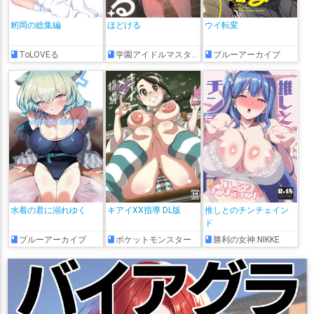
籾岡の総集編
ほどける
ウイ転変
ToLOVEる
学園アイドルマスター
ブルーアーカイブ
水着の君に溺れゆく
キアイXX指導 DL版
推しとのチンチェイン
ド
ブルーアーカイブ
ポケットモンスター
勝利の女神:NIKKE