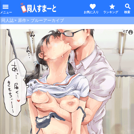
favorite
star
search
menu
同人誌
原作
ブルーアーカイブ