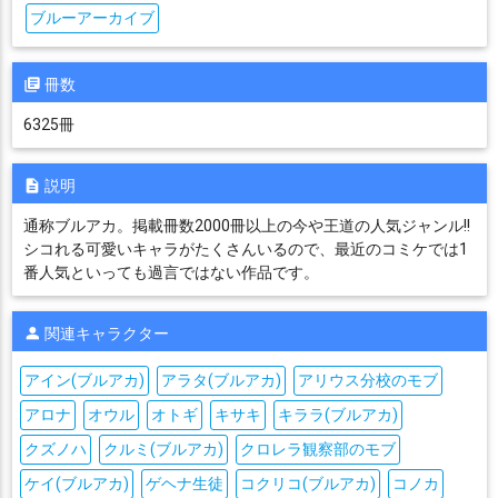
ブルーアーカイブ
冊数
6325冊
説明
通称ブルアカ。掲載冊数2000冊以上の今や王道の人気ジャンル!!
シコれる可愛いキャラがたくさんいるので、最近のコミケでは1
番人気といっても過言ではない作品です。
関連キャラクター
アイン(ブルアカ)
アラタ(ブルアカ)
アリウス分校のモブ
アロナ
オウル
オトギ
キサキ
キララ(ブルアカ)
クズノハ
クルミ(ブルアカ)
クロレラ観察部のモブ
ケイ(ブルアカ)
ゲヘナ生徒
コクリコ(ブルアカ)
コノカ