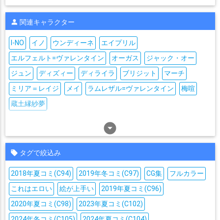
関連キャラクター
I-NO
イノ
ウンディーネ
エイプリル
エルフェルト=ヴァレンタイン
オーガス
ジャック・オー
ジュン
ディズィー
ディライラ
ブリジット
マーチ
ミリア＝レイジ
メイ
ラムレザル=ヴァレンタイン
梅喧
蔵土縁紗夢
arrow_drop_down_circle
タグで絞込み
2018年夏コミ(C94)
2019年冬コミ(C97)
CG集
フルカラー
これはエロい
絵が上手い
2019年夏コミ(C96)
2020年夏コミ(C98)
2023年夏コミ(C102)
2024年冬コミ(C105)
2024年夏コミ(C104)