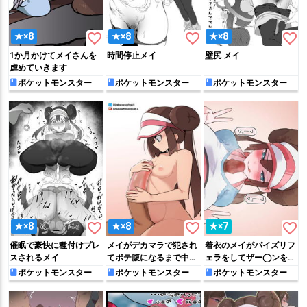
favorite_border
favorite_border
favorite_border
★×8
★×8
★×8
1か月かけてメイさんを
時間停止メイ
壁尻 メイ
虐めていきます
ポケットモンスター
ポケットモンスター
ポケットモンスター
favorite_border
favorite_border
favorite_border
★×8
★×8
★×7
催眠で豪快に種付けプレ
メイがデカマラで犯され
着衣のメイがパイズリフ
スされるメイ
てボテ腹になるまで中出
ェラをしてザー◯ンをご
しされちゃう!!
っくんする♡
ポケットモンスター
ポケットモンスター
ポケットモンスター