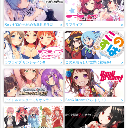
Re：ゼロから始める異世界生活
>
ラブライブ!
>
ラブライブ!サンシャイン!!
>
この素晴らしい世界に祝福を!
>
アイドルマスターミリオンライブ!
>
BanG Dream!(バンドリ！)
>