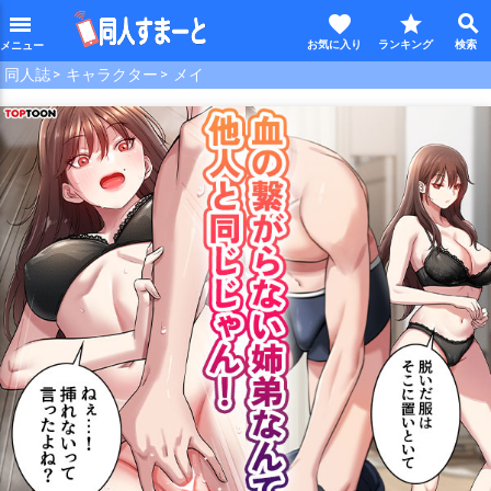
favorite
star
search
menu
同人誌
キャラクター
メイ