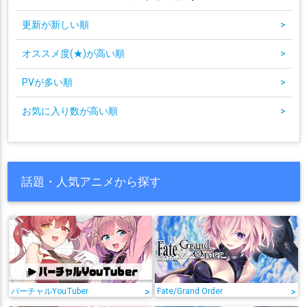
更新が新しい順
>
オススメ度(★)が高い順
>
PVが多い順
>
お気に入り数が高い順
>
話題・人気アニメから探す
バーチャルYouTuber
>
Fate/Grand Order
>