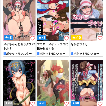
favorite_border
favorite_border
favorite_border
★×8
★×8
★×10
メイちゃんとセックスバ
フウロ・メイ・トウコに
なかまづくり
トル！
抜かれまくる
ポケットモンスター
ポケットモンスター
ポケットモンスター
favorite_border
favorite_border
favorite_border
★×9
★×8
★×8