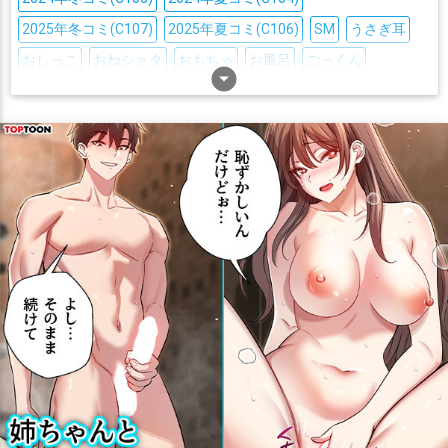
2025年冬コミ(C107)
2025年夏コミ(C106)
SM
うさぎ耳
おしっこ
おねショタ
おもちゃ
お風呂
ごっくん
arrow_drop_down_circle
つるぺた
ぬるぬる
ふたなり
ぶっかけ
アヘ顔
イラマチオ
オナニー
オホ声
サンタ
スク水
タイツ
ダブルピース
ダブルフェラ
ツインテール
トロ顔
ニプルファック
ニーソ
ハーレム
バック
バニー
パイズリ
フェラ
ボテ腹
マイクロ水着
メイド
メガネ
メスガキ
モンスター姦
ラブラブ
レズ
中出し
丸呑み
乱交
二穴
人妻・熟女
処女
即堕ち
口内射精
和服・着物
噴乳
堕落
壁尻
女性化
妊娠
媚薬・催眠
寝取られ
寝顔
尻穴
巨乳
拘束
授乳手コキ
撮影
水着
淫乱
爆乳
猫耳
獣姦
獣耳
男の娘
男受け
目隠し
睡姦
素股
羞恥
腋コキ
裸エプロン
褐色肌
触手
調教
貧乳
足コキ
顔射
風俗
キス
画集
巨乳
むちむち