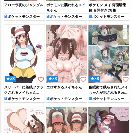
アローラ夜のジャングル
ポケモンに襲われるメイ
ポケモン メイ 背面騎乗
ちゃん
位 台詞付きCG集
ポケットモンスター
ポケットモンスター
ポケットモンスター
favorite_border
favorite_border
favorite_border
★×8
★×8
★×8
スリーパーに催眠ファッ
エロすぎるメイちゃん
催眠術で眠らされたメイ
クされるメイちゃん
ちゃんが犯される Rosa
Rosa
zzz
ポケットモンスター
ポケットモンスター
ポケットモンスター