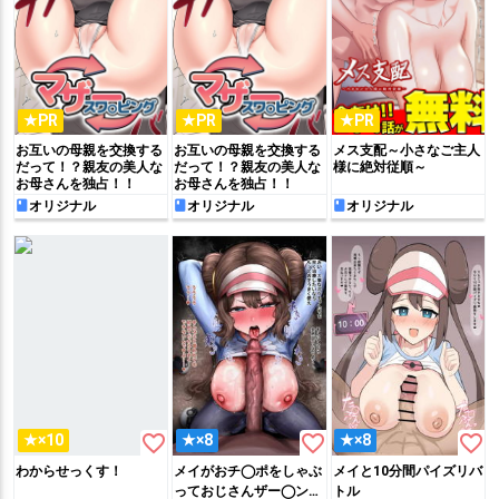
★PR
★PR
★PR
お互いの母親を交換する
お互いの母親を交換する
メス支配～小さなご主人
だって！？親友の美人な
だって！？親友の美人な
様に絶対従順～
お母さんを独占！！
お母さんを独占！！
オリジナル
オリジナル
オリジナル
favorite_border
favorite_border
favorite_border
★×10
★×8
★×8
わからせっくす！
メイがおチ◯ポをしゃぶ
メイと10分間パイズリバ
っておじさんザー◯ンを
トル