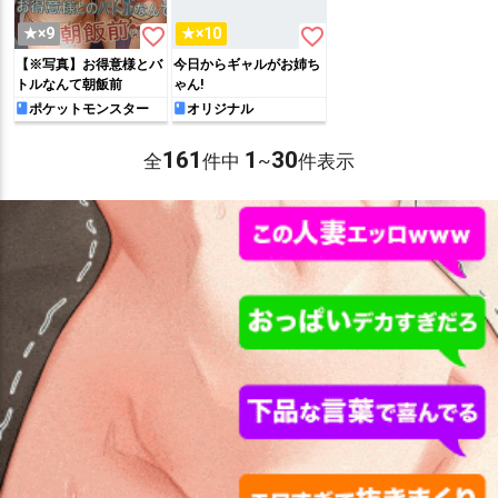
favorite_border
favorite_border
★×9
★×10
【※写真】お得意様とバ
今日からギャルがお姉ち
トルなんて朝飯前
ゃん!
ポケットモンスター
オリジナル
161
1
30
全
件中
~
件表示