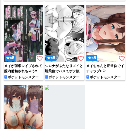
favorite_border
favorite_border
favorite_border
★×8
★×8
★×8
メイが催眠レイプされて
シロナがふたなりメイと
メイちゃんと正常位でイ
膣内射精されちゃう!!
騎乗位でハメてボテ腹に
チャラブH♡
なるまで搾精しちゃう!!
ポケットモンスター
ポケットモンスター
ポケットモンスター