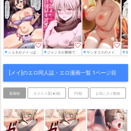
favorite_border
favorite_border
favorite_border
ショタがメイっぱいでおしおきされちゃう❤
ジャンヌが着物で姫始めしてたり、イシュタルが背面騎乗位でパコられてるイラストが見れちゃうチャバシラチェーンソーのイラストまとめ本!!
サンタコスのメイちゃんがぬるぬるプレイや濃厚フェラでご奉仕してくれるエロイラストCG集!!
排卵日にムラムラしたメ
[メイ]のエロ同人誌・エロ漫画一覧 1ページ目
新着順
オススメ度(★)順
PV順
お気に入り数順