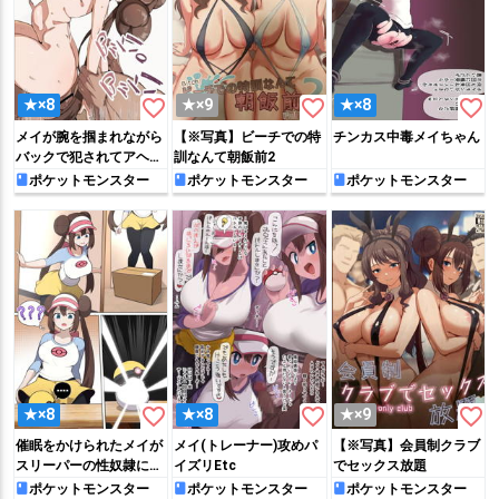
favorite_border
favorite_border
favorite_border
★×8
★×9
★×8
メイが腕を掴まれながら
【※写真】ビーチでの特
チンカス中毒メイちゃん
バックで犯されてアヘっ
訓なんて朝飯前2
ちゃう♡
ポケットモンスター
ポケットモンスター
ポケットモンスター
favorite_border
favorite_border
favorite_border
★×8
★×8
★×9
催眠をかけられたメイが
メイ(トレーナー)攻めパ
【※写真】会員制クラブ
スリーパーの性奴隷にさ
イズリEtc
でセックス放題
れてしまう…
ポケットモンスター
ポケットモンスター
ポケットモンスター