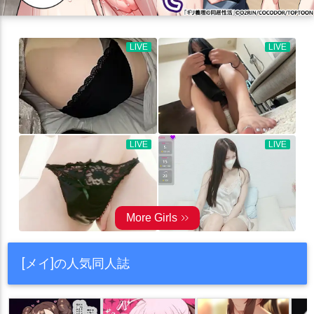
[メイ]の人気同人誌