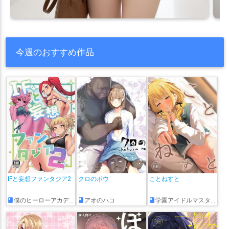
今週のおすすめ作品
IFと妄想ファンタジア2
クロのボウ
ことねすと
僕のヒーローアカデミア
アオのハコ
学園アイドルマスター