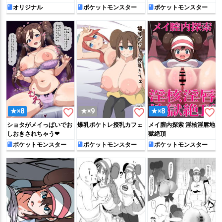
ごっくんする♡
オリジナル
ポケットモンスター
ポケットモンスター
favorite_border
favorite_border
favorite_border
★×8
★×9
★×8
ショタがメイっぱいでお
爆乳ポケトレ授乳カフェ
メイ膣内探索 淫核淫唇地
しおきされちゃう❤
獄絶頂
ポケットモンスター
ポケットモンスター
ポケットモンスター