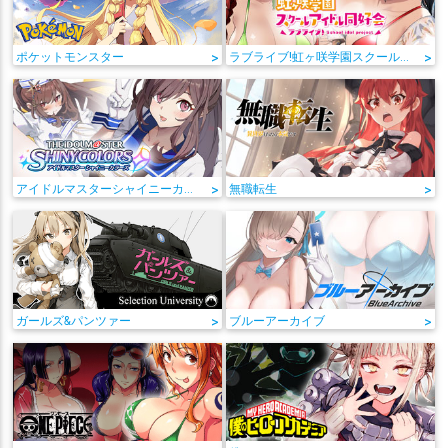
ポケットモンスター
>
ラブライブ!虹ヶ咲学園スクールアイドル同好会
>
アイドルマスターシャイニーカラーズ
>
無職転生
>
ガールズ&パンツァー
>
ブルーアーカイブ
>