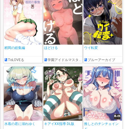
籾岡の総集編
ほどける
ウイ転変
ToLOVEる
学園アイドルマスター
ブルーアーカイブ
水着の君に溺れゆく
キアイXX指導 DL版
推しとのチンチェイン
ド