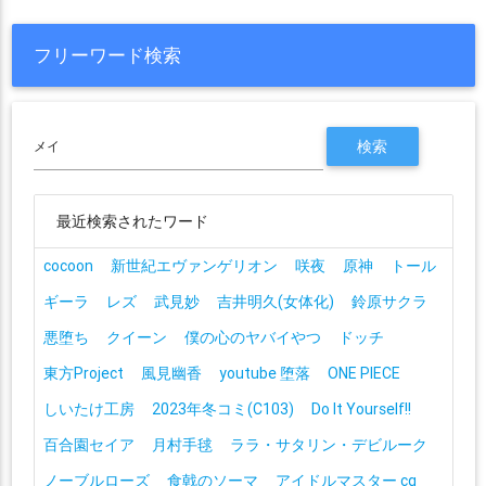
フリーワード検索
最近検索されたワード
cocoon
新世紀エヴァンゲリオン
咲夜
原神
トール
ギーラ
レズ
武見妙
吉井明久(女体化)
鈴原サクラ
悪堕ち
クイーン
僕の心のヤバイやつ
ドッチ
東方Project
風見幽香
youtube 堕落
ONE PIECE
しいたけ工房
2023年冬コミ(C103)
Do It Yourself!!
百合園セイア
月村手毬
ララ・サタリン・デビルーク
ノーブルローズ
食戟のソーマ
アイドルマスター cg