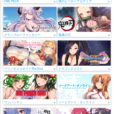
ONE PIECE
>
僕のヒーローアカデミア
>
グランブルーファンタジー
>
鬼滅の刃
>
プリンセスコネクト!Re:Dive
>
ドラゴンクエスト
>
ワンパンマン
>
ソードアート・オンライン
>