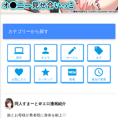
アヘ顔
汗だく
触手
パイズリ
媚薬・催眠
ぶっかけ
尻穴
顔射
拘束
中出し
口内射精
二穴
連続
イキまくり
エロい
エロ多
タイツ
ショタ
トロ顔
おねショタ
かわいい
絵が上手い
貧乳
つるぺた
調教
カテゴリーから探す
ボテ腹
モンスター姦
2016年冬コミ(C91)
おしっこ
噴乳
目隠し
合意なし
キス
2014年冬コミ(C87)
足コキ
computer
person
create
local_offer
男受け
ツインテール
ラブラブ
素股
2015年夏コミ(C88)
原作
キャラ
サークル
タグ
オナニー
淫乱
妊娠
ごっくん
ぬるぬる
イラマチオ
バック
フェラ
騎乗位
水着
大集合
家族
フルカラー
favorite
star
fiber_new
access_time
ニーソ
複数人プレイ
獣姦
2017年夏コミ(C92)
褐色肌
お気に入り
ランキング
新着
過去の更新
人妻・熟女
風俗
2015年冬コミ(C89)
お風呂
2017年冬コミ(C93)
男の娘
2018年夏コミ(C94)
おもちゃ
2018年冬コミ(C95)
ダブルピース
これはエロい
同人すまーと＠エロ漫画紹介
サンクリ2019 Spring
獣耳
レズ
画集
CG集
メガネ
姫とお母様が勇者様に身体を献上♡