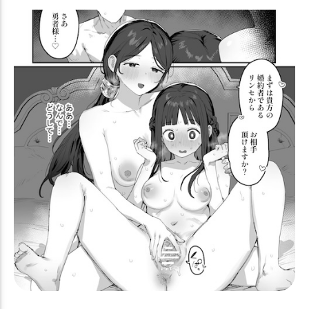
乱交
ふたなり
女性化
授乳手コキ
裸エプロン
好みが分かれる
サンタ
2019年冬コミ(C97)
堕落
撮影
2019年夏コミ(C96)
おまけ本
2020年夏コミ(C98)
処女
寝取られ
マイクロ水着
2014年夏コミ(C86)
羞恥
SM
丸呑み
オホ声
腋コキ
爆乳
睡姦
ニプルファック
2023年夏コミ(C102)
スク水
寝顔
2021年冬コミ(C99)
猫耳
バニー
メイド
2024年夏コミ(C104)
ダブルフェラ
2024年冬コミ(C105)
ぷに巨乳
メスガキ
和服・着物
2025年夏コミ(C106)
ハーレム
即堕ち
うさぎ耳
2025年冬コミ(C107)
壁尻