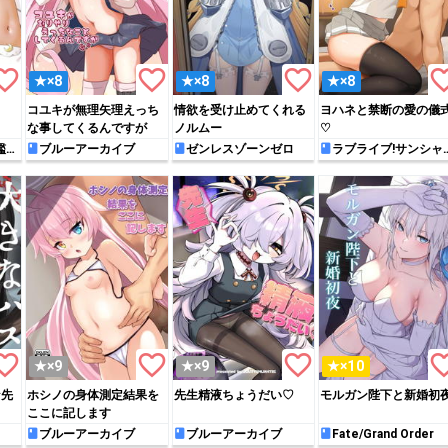
rite_border
favorite_border
favorite_border
favorite_
★×8
★×8
★×8
コユキが無理矢理えっち
情欲を受け止めてくれる
ヨハネと禁断の愛の儀
な事してくるんですが
ノルムー
♡
艦こ
ブルーアーカイブ
ゼンレスゾーンゼロ
ラブライブ!サンシャ
ン!!
rite_border
favorite_border
favorite_border
favorite_
★×9
★×9
★×10
な先
ホシノの身体測定結果を
先生精液ちょうだい♡
モルガン陛下と新婚初
ここに記します
ブルーアーカイブ
ブルーアーカイブ
Fate/Grand Order