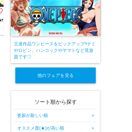
border
N?
ン
王道作品ワンピースをピックアップ!!ナミ
やロビン、ハンコックやヤマトなど見放
題です♡
他のフェアを見る
ソート順から探す
更新が新しい順
>
オススメ度(★)が高い順
>