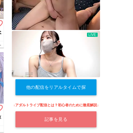
border
式
イ
他の配信をリアルタイムで探
す
↓アダルトライブ配信とは？初心者のために徹底解説↓
border
夜
記事を見る