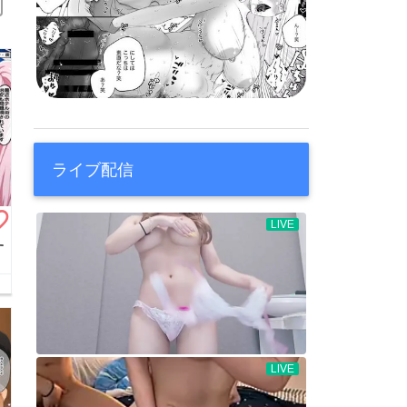
ライブ配信
border
す