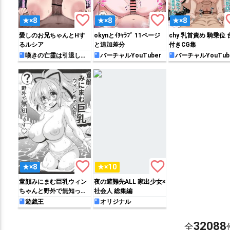
favorite_border
favorite_border
favo
★×8
★×8
★×8
愛しのお兄ちゃんとHす
okynとｲﾁｬﾗﾌﾞ 11ページ
chy 乳首責め 騎乗位 
るルシア
と追加差分
付きCG集
嘆きの亡霊は引退した
バーチャルYouTuber
バーチャルYouTub
い
favorite_border
favorite_border
★×8
★×10
童顔みにまむ巨乳ウィン
夜の避難先ALL 家出少女×
ちゃんと野外で無知っく
社会人 総集編
す
遊戯王
オリジナル
32088
全