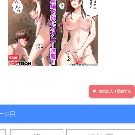
お気に入り登録する
favorite
ージ目