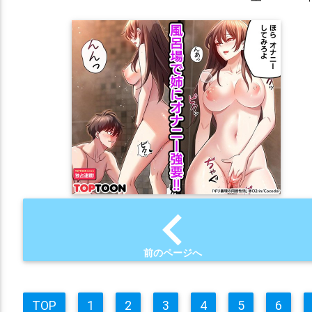
chevron_left
前のページへ
TOP
1
2
3
4
5
6