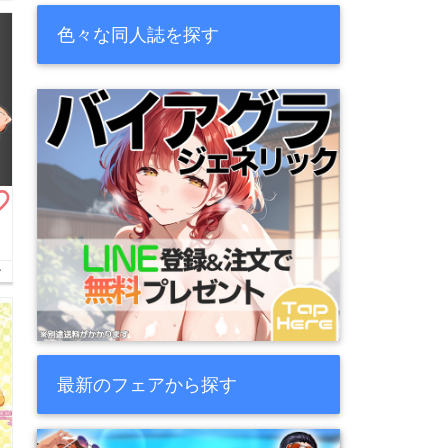
色々な同人誌を探す
border
ー
最新のフェアから探す