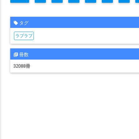
タグ
ラブラブ
冊数
32088冊