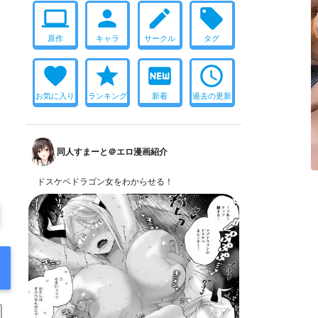
computer
person
create
local_offer
原作
キャラ
サークル
タグ
favorite
star
fiber_new
access_time
お気に入り
ランキング
新着
過去の更新
同人すまーと＠エロ漫画紹介
ドスケベドラゴン女をわからせる！