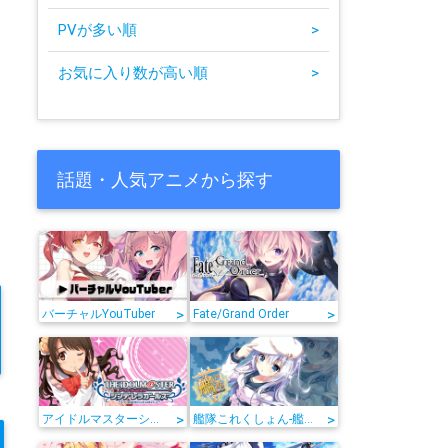
PVが多い順
>
お気に入り数が高い順
>
話題・人気アニメから探す
>
>
バーチャルYouTuber
Fate/Grand Order
>
>
アイドルマスターシンデレラガールズ
艦隊これくしょん-艦これ-
15
16
17
18
19
20
21