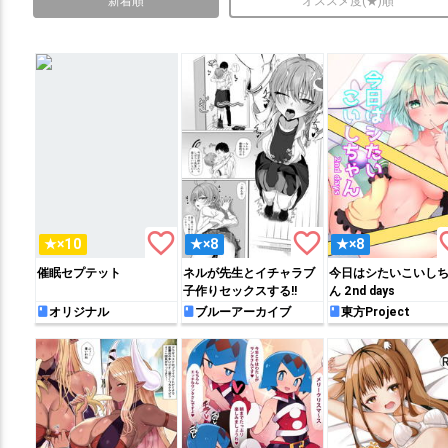
新着順
オススメ度(★)順
favorite_border
favorite_border
favo
★×10
★×8
★×8
催眠セプテット
ネルが先生とイチャラブ
今日はシたいこいし
子作りセックスする!!
ん 2nd days
オリジナル
ブルーアーカイブ
東方Project