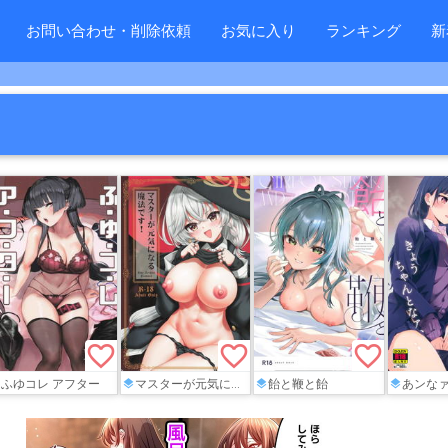
お問い合わせ・削除依頼
お気に入り
ランキング
新
favorite_border
favorite_border
favorite_border
ふゆコレ アフター
マスターが元気になる魔法です
飴と鞭と飴
あンなァ、きょ