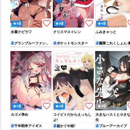
favorite_border
favorite_border
favo
★×8
★×8
★×8
水着クビラ♡
クリスマスイレン
ふみきゃっと
グランブルーファンタ
ポケットモンスター
艦隊これくしょん-
ジー
れ-
favorite_border
favorite_border
favo
★×8
★×8
★×9
カゴメ孕め
コイビトだからえっちし
大きなハスミと小さ
よ!
生
千年戦争アイギス
超かぐや姫!
ブルーアーカイブ