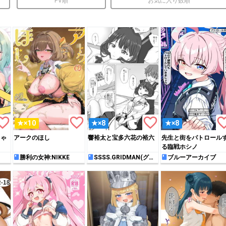
PV順
お気に入り数順
rite_border
favorite_border
favorite_border
favorite_
★×10
★×8
★×8
ちゃ
アークのほし
響裕太と宝多六花の裕六
先生と街をパトロール
る臨戦ホシノ
勝利の女神:NIKKE
SSSS.GRIDMAN(グリ
ブルーアーカイブ
ッドマン)