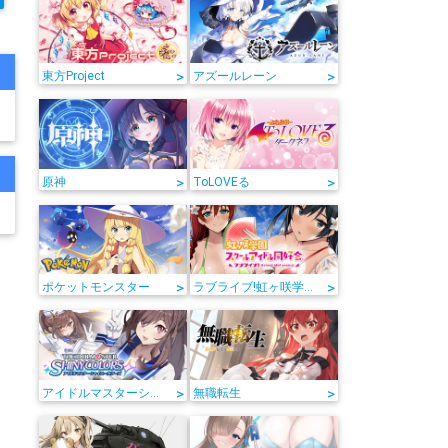
>
>
東方Project
アズールレーン
>
>
原神
ToLOVEる
>
>
ポケットモンスター
ラブライブ!虹ヶ咲学園スクールアイドル同好会
>
>
アイドルマスターシャイニーカラーズ
無職転生