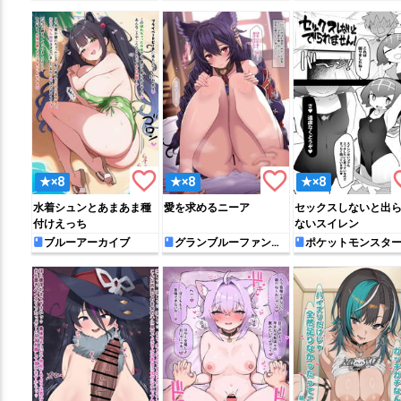
favorite_border
favorite_border
favo
★×8
★×8
★×8
水着シュンとあまあま種
愛を求めるニーア
セックスしないと出
付けえっち
ないスイレン
ブルーアーカイブ
グランブルーファンタ
ポケットモンスタ
ジー