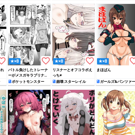
rite_border
favorite_border
favorite_border
favorite_
★×8
★×8
★×8
られ
バトル負けしたトレーナ
リスナーとオフコラボえ
まほぱん
ーがメスガキラブリナに
っち♥
責められる
ー
ポケットモンスター
崩壊:スターレイル
ガールズ&パンツァ