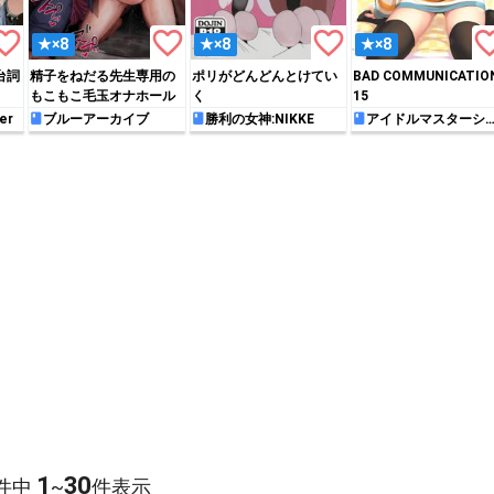
rite_border
favorite_border
favorite_border
favorite_
★×8
★×8
★×8
台詞
精子をねだる先生専用の
ポリがどんどんとけてい
BAD COMMUNICATIO
もこもこ毛玉オナホール
く
15
er
ブルーアーカイブ
勝利の女神:NIKKE
アイドルマスターシ
デレラガールズ
1
30
件中
~
件表示