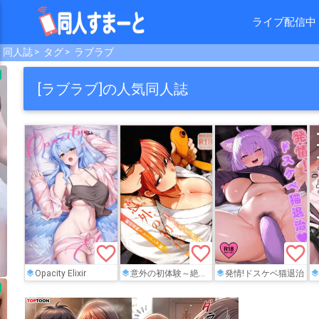
ライブ配信中
同人誌
タグ
ラブラブ
[ラブラブ]の人気同人誌
favorite_border
favorite_border
favorite_border
Opacity Elixir
意外の初体験～絶頂我慢トレーニング編～
発情!ドスケベ猫退治