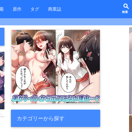
search
着
原作
タグ
商業誌
favorite_border
favorite_border
favorite_border
favor
うちゃんとなァ、
KIBIIMOCHA COLLECTION アズレン総集編
純情♥恋情発情狐 -5- おまけつき
先生と交尾なんて絶対にしません
カテゴリーから探す