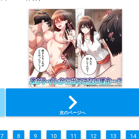
chevron_right
次のページへ
7
8
9
10
11
12
13
14