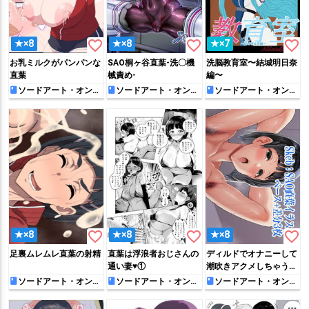
favorite_border
favorite_border
favorite_border
★×8
★×8
★×7
お乳ミルクがパンパンな
SAO桐ヶ谷直葉-洗〇機
洗脳教育室〜結城明日奈
直葉
械責め-
編〜
ソードアート・オンラ
ソードアート・オンラ
ソードアート・オンラ
イン
イン
イン
favorite_border
favorite_border
favorite_border
★×8
★×8
★×8
足裏ムレムレ直葉の射精
直葉は浮浪者おじさんの
ディルドでオナニーして
通い妻♥①
潮吹きアクメしちゃうむ
ちむち直葉
ソードアート・オンラ
ソードアート・オンラ
ソードアート・オンラ
イン
イン
イン