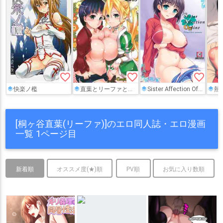
favorite_border
favorite_border
favorite_border
快楽ノ檻
直葉とリーファとお兄ちゃんの幸せ家族計画
Sister Affection Offline
熱を出した直葉とキリト
[桐ヶ谷直葉(リーファ)]のエロ同人誌・エロ漫画
一覧 1ページ目
新着順
オススメ度(★)順
PV順
お気に入り数順