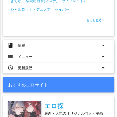
きちゅ
結城明日奈(アスナ)
ゼノブレイド2
シャルロット・デュノア
セイバー
もっと見る
>
book
arrow_drop_down
情報
list
arrow_drop_down
メニュー
access_time
arrow_drop_down
更新履歴
おすすめエロサイト
エロ探
最新・人気のオリジナル同人・漫画