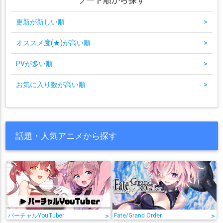
更新が新しい順
>
オススメ度(★)が高い順
>
PVが多い順
>
お気に入り数が高い順
>
話題・人気アニメから探す
バーチャルYouTuber
>
Fate/Grand Order
>