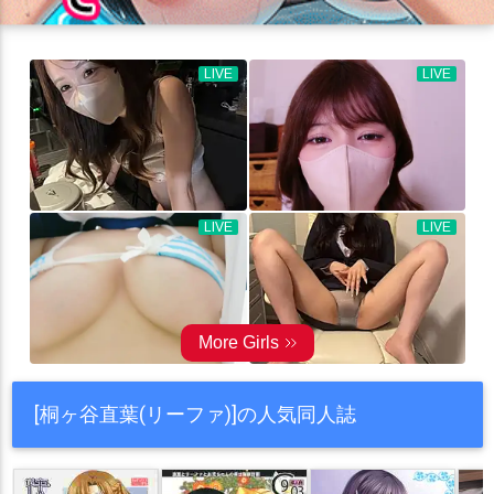
[桐ヶ谷直葉(リーファ)]の人気同人誌