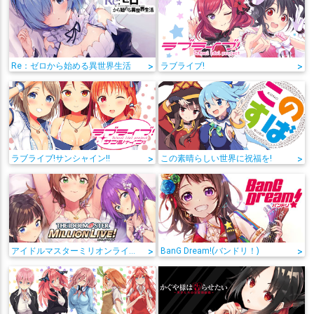
Re：ゼロから始める異世界生活
>
ラブライブ!
>
ラブライブ!サンシャイン!!
>
この素晴らしい世界に祝福を!
>
アイドルマスターミリオンライブ!
>
BanG Dream!(バンドリ！)
>