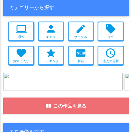
かわいい
連続
イキまくり
絵が上手い
エロい
エロ多
カテゴリーから探す
制服
処女
アヘ顔
調教
撮影
触手
ぶっかけ
おもちゃ
フルカラー
CG集
パイズリ
おしっこ
噴乳
ボテ腹
computer
person
create
local_offer
ダブルピース
口内射精
ニーソ
尻穴
ダブルフェラ
家族
原作
キャラ
サークル
タグ
2015年冬コミ(C89)
複数人プレイ
オナニー
合意なし
2016年冬コミ(C91)
爆乳
お風呂
ぬるぬる
タイツ
favorite
star
fiber_new
access_time
ブルマ
イラマチオ
羞恥
拘束
目隠し
媚薬・催眠
お気に入り
ランキング
新着
過去の更新
ごっくん
つるぺた
スク水
日焼け
二穴
2015年夏コミ(C88)
おまけ
2014年冬コミ(C87)
妄想
画集
モンスター姦
淫乱
男受け
妊娠
バニー
大集合
堕落
メイド
貧乳
ハーレム
鬼畜
マイクロ水着
猫耳
寝取られ
足裏
乱交
シリアス
これはエロい
妹
C86
この作品を見る
tロオ顔
４P
痴女
言葉責め
経験少
（後半）
ナース
裸エプロン
狐耳
ツインテール
C87
C88
獣耳
エロ画像を探す