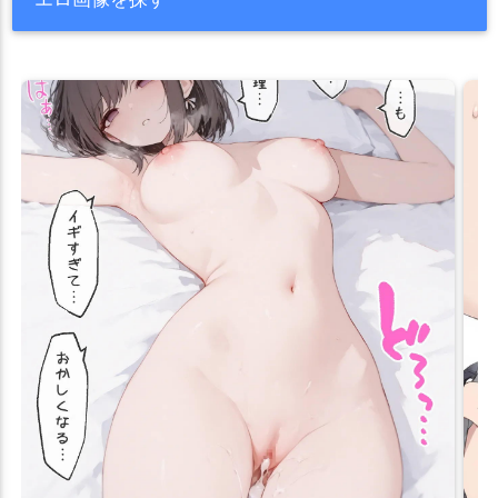
エロ画像集
Yシャツ
フェラ
騎乗位
うさぎ耳
メガネ
援交
バック
素股
おねショタ
授乳手コキ
好みが分かれる
2017年夏コミ(C92)
浴衣
2017年冬コミ(C93)
サンクリ2018 Spring
2018年夏コミ(C94)
レズ
COMIC1☆12
風俗
ウェディングドレス
微エロ
2018年冬コミ(C95)
サンタ
おまけ本
ふたなり
リョナ
2014年夏コミ(C86)
2019年夏コミ(C96)
COMIC1☆16
ボールギャグ
2019年冬コミ(C97)
人妻・熟女
エアコミケ2
腋コキ
褐色肌
足コキ
2021年冬コミ(C99)
女性化
COMIC1☆20
2022年夏コミ(C100)
オホ声
2022年冬コミ(C101)
SM
2023年夏コミ(C102)
開発
2023年冬コミ(C103)
2024年冬コミ(C105)
2025年夏コミ(C106)
男の娘
メスガキ