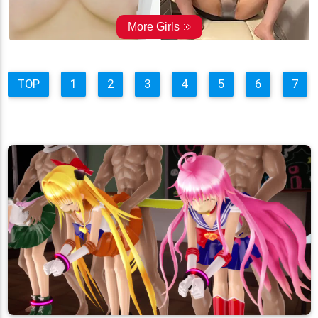
TOP
1
2
3
4
5
6
7