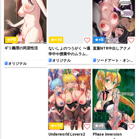
favorite_border
favorite_border
★PR
★×10
★×8
ギリ義理の同居性活
ないしょのつうがく 〜通
直葉NTR中出しアクメ
学中や授業中のムラムラ
を親戚の美人JK姉妹との
オリジナル
ソードアート・オンラ
オリジナル
イン
Hでリフレッシュしま
す〜
favorite_border
favorite_border
★×10
★×9
Underworld Lovers2
Phase inversion