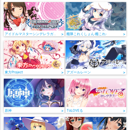
アイドルマスターシンデレラガールズ
>
艦隊これくしょん-艦これ-
>
東方Project
>
アズールレーン
>
原神
>
ToLOVEる
>