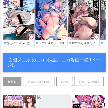
favorite_border
favorite_border
favorite_border
痴◯にハメられ堕ちていくホ◯ライブ学◯生のスケベ漫画のようなもの
ノエルやマリンのHなボディイラストや、ラミィがバニコスでHしてるイラストなどが見れちゃうフルカラーイラスト本!!
AVに落とされたノエル団長はイラマされたりおっぱいを揉みしだかれて…モブおじさん達にハメられまくってしまう!!
ノエル団長がエロト
[白銀ノエル]のエロ同人誌・エロ漫画一覧 1ペー
ジ目
新着順
オススメ度(★)順
PV順
お気に入り数順