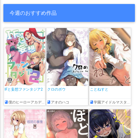
乳
性行為有り
淫乱
獣耳
虎金妃笑虎
蝸堂みかる
西園チグサ
西園寺メアリ
今週のおすすめ作品
角巻わため
赤井はあと
赤月ゆに
赤羽葉子
輝夜月
輪堂千速
轟はじめ
轟京子
遠北千南
郡道美玲
都みゆり
金剛いろは
金平あめ
鈴原るる
鈴木ヒナ
鈴鹿詩子
鏑木ろこ
闇夜乃モルル
闇貸かな
雨森小夜
雨海ルカ
雪城眞尋
雪花ラミィ
雾深
静凛
音乃瀬奏
響咲リオナ
風真いろは
飛鳥ひな
飴宮なずな
飴望にぃな
餅月ひまり
馬車道はげみ
魔乃アロエ
魔使マオ
魔界ノりりむ
鳩羽つぐ
鷹宮リオン
鷹嶺ルイ
麻乃まの
龍涎にこみ
IFと妄想ファンタジア2
クロのボウ
ことねすと
僕のヒーローアカデミア
アオのハコ
学園アイドルマスター