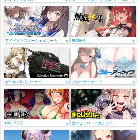
アイドルマスターシャイニーカラーズ
>
無職転生
>
ガールズ&パンツァー
>
ブルーアーカイブ
>
ONE PIECE
>
僕のヒーローアカデミア
>