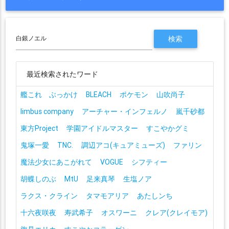
最近検索されたワード
艦これ ぶっかけ
BLEACH
ポケモン
山吹尚子
limbus company
アーチャー・インフェルノ
嵐千砂都
東方Project
学園アイドルマスター
すこやかグミ
鬼塚一愛
TNC.
調辺アコ(キュアミューズ)
ファリン
魔法少女にあこがれて
VOGUE
シフティー
胡蝶しのぶ
MtU
足来真琴
生塩ノア
ラクス・クライン
タマモアリア
あたしンち
十六夜咲夜
寿武希子
オスワーニ
クレア(クレイモア)