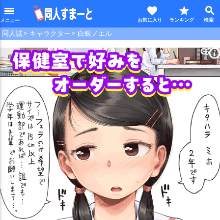
favorite
star
search
menu
同人誌
キャラクター
白銀ノエル