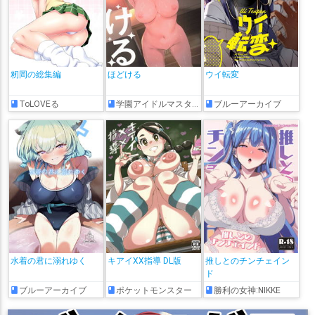
籾岡の総集編
ほどける
ウイ転変
ToLOVEる
学園アイドルマスター
ブルーアーカイブ
水着の君に溺れゆく
キアイXX指導 DL版
推しとのチンチェイン
ド
ブルーアーカイブ
ポケットモンスター
勝利の女神:NIKKE