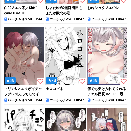
favorite_border
favorite_border
favorite_border
白〇ノエル⑥／Shi〇
しょたゆVS無口団長 し
おねショタノエ〇レ
gane Noel⑥
ょたゆ敗北の巻
バーチャルYouTuber
バーチャルYouTuber
バーチャルYouTuber
favorite_border
favorite_border
favorite_border
★×8
★×8
★×8
マリン&ノエルがイチャ
ホロコピ本
何でも受け入れてくれる
ラブレズえっちしてイキ
ノエル団長 Vol 05 - 最終
まくる!!
話後編
バーチャルYouTuber
バーチャルYouTuber
バーチャルYouTuber