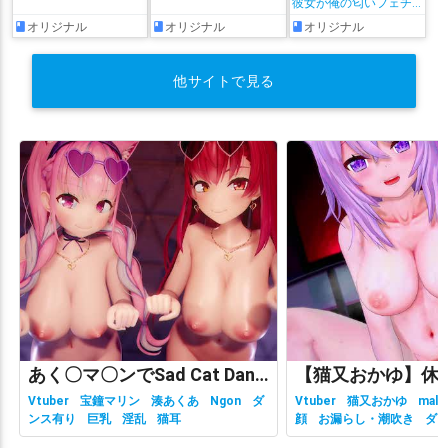
彼女が俺の匂いフェチ
だと発覚したらもう――!
オリジナル
オリジナル
オリジナル
沙花叉クロヱ
流氷リオネ
海妹四葉
涼月すい
湊あくあ
潤羽るしあ
瀬戸美夜子
火威青
熊耳八八
牧場野みるる
他サイトで見る
物述有栖
犬山たまき
狼ノ宮ヒナギク
猫乃木もち
猫又おかゆ
猫宮ひなた
猫屋敷美紅
猫田なつな
獅子堂あかり
獅白ぼたん
珠乃井ナナ
琴乃葉雪乃
瑞娅
田中ヒメ
町田ちま
癒月ちょこ
白上フブキ
白銀ノエル
白雪みしろ
白雪巴
百鬼あやめ
皇牙サキ
相園愛美
相羽ういは
石神のぞみ
祈里マリヱ
稲荷えんじゅ
空星きらめ
立伝都々
竜胆尊
童田明治
笹木咲
紫咲シオン
紫宮るな
結城さくな
結目ユイ
綺々羅々ヴィヴィ
綺沙良
緑仙
織田信姫
羽渕やむ
羽瀬りのん
聖女れりあ
肆ノ島來世
胡桃澤もも
あく〇マ〇ンでSad Cat Dance
花京院ちえり
花奏かのん
花野蜜
華鏡よさり
葉加瀬冬雪
Vtuber
宝鐘マリン
湊あくあ
Ngon
ダ
Vtuber
猫又おかゆ
malc
ンス有り
巨乳
淫乱
猫耳
顔
お漏らし・潮吹き
ダ
葉山みど
葉山舞鈴
葛葉
藍沢エマ
藤崎由愛
虎姫コトカ
有り
ホロライブ
主観視