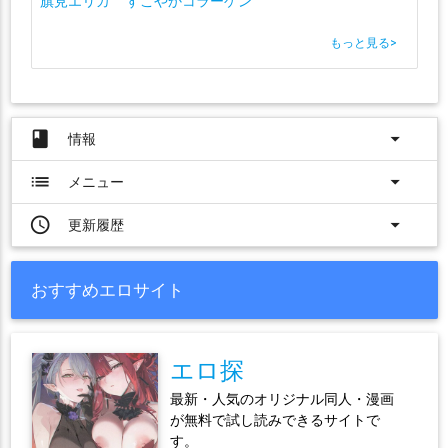
旗見エリカ
すこやかコラーゲン
もっと見る
>
book
arrow_drop_down
情報
list
arrow_drop_down
メニュー
access_time
arrow_drop_down
更新履歴
おすすめエロサイト
エロ探
最新・人気のオリジナル同人・漫画
が無料で試し読みできるサイトで
す。