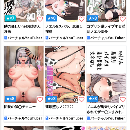
favorite_border
favorite_border
favorite_border
★×7
★×8
★×8
隣の優しいnelお姉さん
ノエル&スバル、尻潰し
ゴブリン逆レイプする淫
漫画
搾精
乱ノエル団長
バーチャルYouTuber
バーチャルYouTuber
バーチャルYouTuber
favorite_border
favorite_border
favorite_border
★×8
★×8
★×8
団長の催◯チクニー
連鎖堕ちノ〇フ〇
ノエルが馬乗りパイズリ
されてザー◯ンまみれに
なっちゃう!!
バーチャルYouTuber
バーチャルYouTuber
バーチャルYouTuber