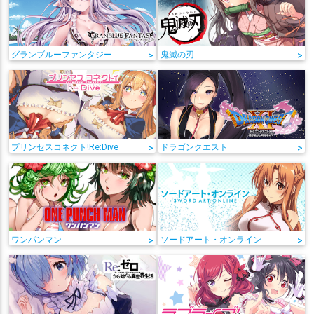
グランブルーファンタジー
>
鬼滅の刃
>
プリンセスコネクト!Re:Dive
>
ドラゴンクエスト
>
ワンパンマン
>
ソードアート・オンライン
>