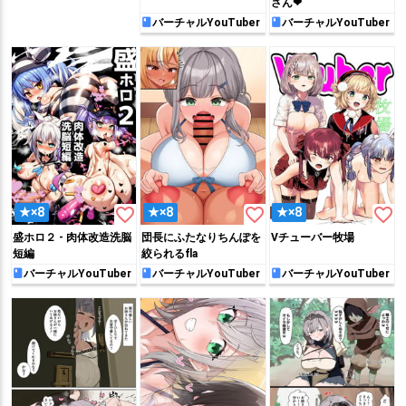
さん❤
バーチャルYouTuber
バーチャルYouTuber
favorite_border
favorite_border
favorite_border
★×8
★×8
★×8
盛ホロ２ - 肉体改造洗脳
団長にふたなりちんぽを
Vチューバー牧場
短編
絞られるfla
バーチャルYouTuber
バーチャルYouTuber
バーチャルYouTuber