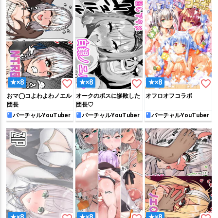
favorite_border
favorite_border
favorite_border
★×8
★×8
★×8
おマ◯コよわよわノエル
オークのボスに惨敗した
オフロオフコラボ
団長
団長♡
バーチャルYouTuber
バーチャルYouTuber
バーチャルYouTuber
★×8
★×8
★×8