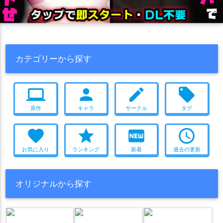
2020年夏コミ(C98)
巨乳
むちむち
トロ顔
汗だく
ラオーラ・パンテーラ
ラトナ・プティ
ごっくん
パイズリ
バック
中出し
フェラ
口内射精
ラプラス・ダークネス
リゼ・ヘルエスタ
リロ氏
かわいい
合同作
大集合
シスター
メガネ
絵が上手い
ルイス・キャミー
ルルン・ルルリカ
ルーナ・ネージュ
エロ多
ニーソ
調教
複数人プレイ
イラマチオ
撮影
カテゴリーから探す
レイン・パターソン
レナス・スケイム
レヴィ・エリファ
尻穴
キス
堕落
拘束
二穴
合意なし
顔射
騎乗位
ロコロスト
ロボ子さん
ワトソン・アメリア
一伊那尓栖
これはエロい
褐色肌
ふたなり
ラブラブ
連続
computer
person
create
local_offer
一条莉々華
七星みりり
七瀬える
七瀬すず菜
七詩ムメイ
イキまくり
援交
ツインテール
授乳手コキ
CG集
三枝明那
不知火フレア
中島ぺぺろ
丹下琴絵
九十九佐命
原作
キャラ
サークル
タグ
フルカラー
獣耳
淫乱
ぶっかけ
ダブルフェラ
SM
五十嵐梨花
伊月トウカ
伊東ライフ
倉持めると
健屋花那
マイクロ水着
アヘ顔
ダブルピース
水着
妊娠
おしっこ
favorite
star
fiber_new
access_time
儒烏風亭らでん
先斗寧
兎田ぺこら
兎鞠まり
レズ
羞恥
媚薬・催眠
噴乳
メイド
2021年冬コミ(C99)
お気に入り
ランキング
新着
過去の更新
八十科むじな
八重沢なとり
六道冥
出雲霞
勇気ちひろ
素股
寝取られ
言葉責め
制服
ナース
おもちゃ
北上双葉
北小路ヒスイ
十乃あまえ
千羽黒乃
博衣こより
モンスター姦
微エロ
貧乳
オナニー
おねショタ
画集
オリジナルから探す
卯月コウ
友人A
古石ビジュー
司賀りこ
名取さな
猫耳
バニー
タイツ
男性化
男受け
2022年夏コミ(C100)
周央サンゴ
周防パトラ
因幡はねる
図月つくる
型落中子
触手
丸呑み
目隠し
うさぎ耳
オホ声
堰代ミコ
壱百満天原サロメ
夏色まつり
夕陽リリ
2022年冬コミ(C101)
妄想
ぬるぬる
マッサージ
乱交