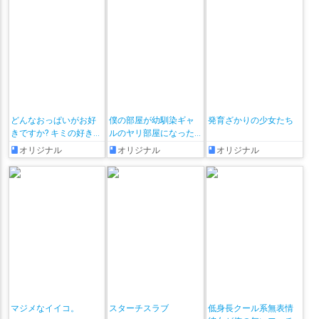
夜想といき
夜牛詩乃
夜空メル
夜絆ニウ
夜見れな
おまけ本
2023年冬コミ(C103)
処女
ボテ腹
ボールギャグ
夜野とばり
夢月ロア
大神ミオ
大空スバル
天ヶ瀬むゆ
スカトロ
おまけ付き
2024年夏コミ(C104)
天使なの
天宮こころ
天満マエミ
天音かなた
天音こなた
2024年冬コミ(C105)
ハーレム
爆乳
ショタ
足コキ
浴衣
奈羅花
姉街
姫咲ゆずる
姫森ルーナ
宇森ひなこ
安土桃
2025年夏コミ(C106)
わからせ
○○しないと出られない部屋
宗谷いちか
宝鐘マリン
家長むぎ
小清水透
小野町春香
お風呂
Yシャツ
つるぺた
痴漢
非エロ
即堕ち
小鳥遊キアラ
尾丸ポルカ
山神カルタ
巫神こん
常闇トワ
どんなおっぱいがお好
僕の部屋が幼馴染ギャ
発育ざかりの少女たち
チン媚び
人妻・熟女
きですか? キミの好きな
ルのヤリ部屋になった
従井ノラ
御伽原江良
御伽原江良
忍音ニコ
恋诗夜
悠亚
おっぱいがきっと見つ
話
オリジナル
オリジナル
オリジナル
かるアンソロジー
愛園愛美
愛宮みるく
戌亥とこ
戌神ころね
文野環
日ノ森あんず
早乙女ベリー
早瀬走
星川サラ
星街すいせい
春先のどか
春日部つくし
月ノ美兎
月雪りこりす
朝日南アカネ
木曽あずき
木漏日わんこ
本間ひまわり
来栖夏芽
東堂コハク
栗原桜子
栗駒こまる
栞葉るり
桃鈴ねね
桐生ココ
桜凛月
桜田ハネ
梢桃音
梵雪音
森カリオペ
森中花咲
森美声
椎名唯華
楠栞桜
マジメなイイコ。
スターチスラブ
低身長クール系無表情
楠陰ミクサ
樋口楓
橘ひなの
毬咲ぱんだ!
水宮枢
水鏡華