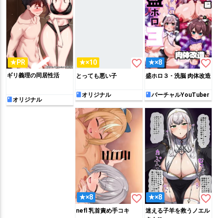
favorite_border
favorite_border
★PR
★×10
★×8
ギリ義理の同居性活
とっても悪い子
盛ホロ３ - 洗脳 肉体改造
オリジナル
バーチャルYouTuber
オリジナル
favorite_border
favorite_border
★×8
★×8
nefl 乳首責め手コキ
迷える子羊を救うノエル