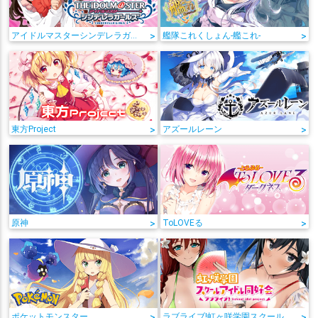
アイドルマスターシンデレラガールズ
>
艦隊これくしょん-艦これ-
>
東方Project
>
アズールレーン
>
原神
>
ToLOVEる
>
ポケットモンスター
>
ラブライブ!虹ヶ咲学園スクールアイドル同好会
>