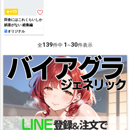
favorite_border
★×10
田舎にはこれくらいしか
娯楽がない 総集編
オリジナル
139
1
30
全
件中
~
件表示