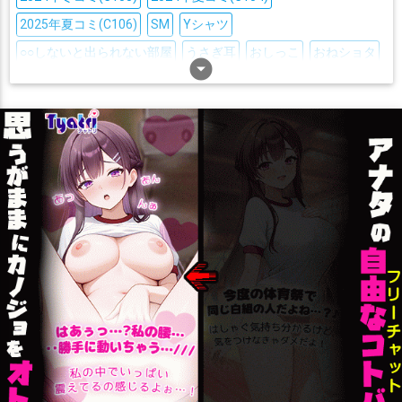
エリーラ・ペンドラ
エリー・コニファー
エルフのえる
2025年夏コミ(C106)
SM
Yシャツ
オーロ・クロニー
カグラナナ
カルロ・ピノ
キズナアイ
○○しないと出られない部屋
うさぎ耳
おしっこ
おねショタ
クレイジー・オリー
シオリ・ノヴェラ
arrow_drop_down_circle
シスター・クレア
おもちゃ
お風呂
ごっくん
つるぺた
ぬるぬる
ふたなり
ジジ・ムリン
セフィラ・スゥ
セレス・ファウナ
ぶっかけ
わからせ
アヘ顔
イラマチオ
オナニー
オホ声
セレン・龍月
セレン龍月
ソフィア・ヴァレンタイン
シスター
スカトロ
タイツ
ダブルピース
ダブルフェラ
ソ・ナギ
ディープウェブ・アンダーグラウンド(DWU)
チン媚び
ツインテール
トロ顔
ナース
ニーソ
ハーレム
ドーラ(バーチャルYouTuber)
ナ・セラ
ニュイ・ソシエール
バック
バニー
パイズリ
フェラ
ボテ腹
ボールギャグ
ニーツ/VT-212
ヌン・ボラ
ネリッサ・レイヴンクロフト
マイクロ水着
マッサージ
メイド
メガネ
モンスター姦
ハコス・ベールズ
バン・ハダ
パヴォリア・レイネ
フミ
ラブラブ
レズ
中出し
丸呑み
乱交
二穴
人妻・熟女
フレン・E・ルスタリオ
フワワ・アビスガード
処女
制服
即堕ち
口内射精
噴乳
堕落
妄想
妊娠
ベスティア・ゼータ
ペトラグリン
マグロナ
媚薬・催眠
寝取られ
尻穴
巨乳
拘束
授乳手コキ
援交
マリア・マリオネット
ミライアカリ
ミライアカリ
撮影
水着
浴衣
淫乱
爆乳
猫耳
獣耳
男受け
男性化
ミント・ファントーム
ムーナ・ホシノヴァ
痴漢
目隠し
素股
羞恥
褐色肌
触手
調教
貧乳
メリッサ・キンレンカ
モイラ
モココ・アビスガード
足コキ
非エロ
顔射
おまけ付き
キス
画集
ヤマトイオリ
ヤン･ナリ
ユメノシオリ