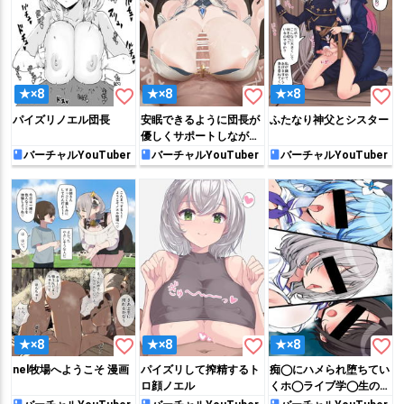
favorite_border
favorite_border
favorite_border
★×8
★×8
★×8
パイズリノエル団長
安眠できるように団長が
ふたなり神父とシスター
優しくサポートしながら
ねむねむぴゅっぴゅ❤
バーチャルYouTuber
バーチャルYouTuber
バーチャルYouTuber
favorite_border
favorite_border
favorite_border
★×8
★×8
★×8
nel牧場へようこそ 漫画
パイズリして搾精するト
痴◯にハメられ堕ちてい
ロ顔ノエル
くホ◯ライブ学◯生のス
ケベ漫画のようなもの