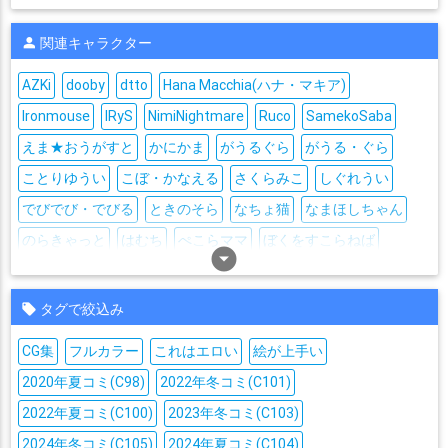
関連キャラクター
AZKi
dooby
dtto
Hana Macchia(ハナ・マキア)
Ironmouse
IRyS
NimiNightmare
Ruco
SamekoSaba
えま★おうがすと
かにかま
がうるぐら
がうる・ぐら
ことりゆうい
こぼ・かなえる
さくらみこ
しぐれうい
でびでび・でびる
ときのそら
なちょ猫
なまほしちゃん
のらきゃっと
はむち
ぺこらママ
ぼくをすこらねば
arrow_drop_down_circle
みけねこ
ももちもも
アイラニ・イオフィフティーン
アイラ・コールマン
アガトラム
アキ・ローゼンタール
タグで絞込み
アズマリム
アユンダ・リス
アリーナ・マッケンゼン
CG集
フルカラー
これはエロい
絵が上手い
アルス・アルマル
アンジュ・カトリーナ
2020年夏コミ(C98)
2022年冬コミ(C101)
アーニャ・メルフィッサ
イヴ・ヴァルレーヌ
エイレーン
2022年夏コミ(C100)
2023年冬コミ(C103)
エリア・ステラリア
エリザベス・ローズ・ブラッドフレイム
2024年冬コミ(C105)
2024年夏コミ(C104)