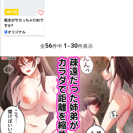
favorite_border
★×10
処女がサカっちゃだめで
すか?
オリジナル
56
1
30
全
件中
~
件表示