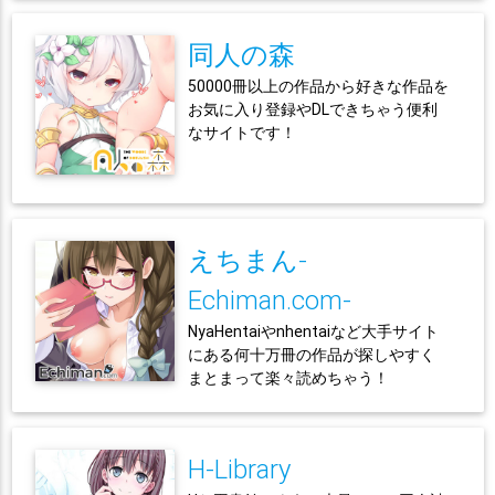
同人の森
50000冊以上の作品から好きな作品を
お気に入り登録やDLできちゃう便利
なサイトです！
えちまん-
Echiman.com-
NyaHentaiやnhentaiなど大手サイト
にある何十万冊の作品が探しやすく
まとまって楽々読めちゃう！
H-Library