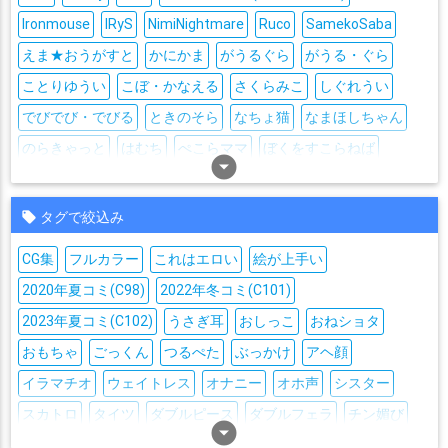
Ironmouse
IRyS
NimiNightmare
Ruco
SamekoSaba
えま★おうがすと
かにかま
がうるぐら
がうる・ぐら
ことりゆうい
こぼ・かなえる
さくらみこ
しぐれうい
でびでび・でびる
ときのそら
なちょ猫
なまほしちゃん
のらきゃっと
はむち
ぺこらママ
ぼくをすこらねば
arrow_drop_down_circle
みけねこ
ももちもも
アイラニ・イオフィフティーン
アイラ・コールマン
アガトラム
アキ・ローゼンタール
タグで絞込み
アズマリム
アユンダ・リス
アリーナ・マッケンゼン
CG集
フルカラー
これはエロい
絵が上手い
アルス・アルマル
アンジュ・カトリーナ
2020年夏コミ(C98)
2022年冬コミ(C101)
アーニャ・メルフィッサ
イヴ・ヴァルレーヌ
エイレーン
2023年夏コミ(C102)
うさぎ耳
おしっこ
おねショタ
エリア・ステラリア
エリザベス・ローズ・ブラッドフレイム
おもちゃ
ごっくん
つるぺた
ぶっかけ
アヘ顔
エリーラ・ペンドラ
エリー・コニファー
エルフのえる
イラマチオ
ウェイトレス
オナニー
オホ声
シスター
オーロ・クロニー
カグラナナ
カルロ・ピノ
キズナアイ
スカトロ
タイツ
ダブルピース
ダブルフェラ
チン媚び
クレイジー・オリー
シオリ・ノヴェラ
arrow_drop_down_circle
シスター・クレア
ツインテール
トロ顔
ナース
ニプルファック
ニーソ