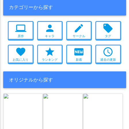
触手
尻穴
ボテ腹
二穴
ニプルファック
キス
堕落
カテゴリーから探す
レイン・パターソン
レナス・スケイム
レヴィ・エリファ
2022年冬コミ(C101)
和服・着物
ダブルフェラ
壁尻
ロコロスト
ロボ子さん
ワトソン・アメリア
一伊那尓栖
ニーソ
貧乳
複数人プレイ
丸呑み
スカトロ
computer
person
create
local_offer
一条莉々華
七星みりり
七瀬える
七瀬すず菜
七詩ムメイ
モンスター姦
イキまくり
うさぎ耳
猫耳
犬耳
足コキ
三枝明那
不知火フレア
中島ぺぺろ
丹下琴絵
九十九佐命
原作
キャラ
サークル
タグ
オナニー
騎乗位
2023年夏コミ(C102)
ツインテール
獣耳
五十嵐梨花
伊月トウカ
伊東ライフ
倉持めると
健屋花那
水着
おねショタ
マイクロ水着
ボールギャグ
ラブラブ
favorite
star
fiber_new
access_time
儒烏風亭らでん
先斗寧
兎田ぺこら
兎鞠まり
これはエロい
爆乳
メイド
妊娠
乱交
レズ
お気に入り
ランキング
新着
過去の更新
八十科むじな
八重沢なとり
六道冥
出雲霞
勇気ちひろ
北上双葉
北小路ヒスイ
十乃あまえ
千羽黒乃
博衣こより
オリジナルから探す
卯月コウ
友人A
古石ビジュー
司賀りこ
名取さな
周央サンゴ
周防パトラ
因幡はねる
図月つくる
型落中子
堰代ミコ
壱百満天原サロメ
夏色まつり
夕陽リリ
夜想といき
夜牛詩乃
夜空メル
夜絆ニウ
夜見れな
夜野とばり
夢月ロア
大神ミオ
大空スバル
天ヶ瀬むゆ
天使なの
天宮こころ
天満マエミ
天音かなた
天音こなた