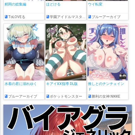
籾岡の総集編
ほどける
ウイ転変
ToLOVEる
学園アイドルマスター
ブルーアーカイブ
水着の君に溺れゆく
キアイXX指導 DL版
推しとのチンチェイン
ド
ブルーアーカイブ
ポケットモンスター
勝利の女神:NIKKE