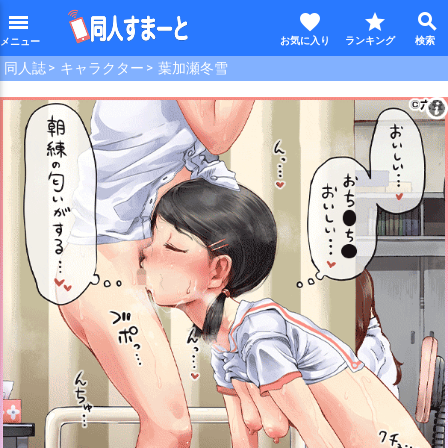
favorite
star
search
menu
同人誌
キャラクター
葉加瀬冬雪