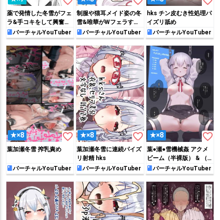
favorite_border
favorite_border
favorite_border
薬で発情した冬雪がフェ
制服や猫耳メイド姿の冬
hks チン皮むき性処理パ
ラ&手コキをして興奮し
雪&唯華がWフェラする
イズリ舐め
ちゃう♡
♡
バーチャルYouTuber
バーチャルYouTuber
バーチャルYouTuber
favorite_border
favorite_border
favorite_border
★×8
★×8
★×8
葉加瀬冬雪 搾乳責め
葉加瀬冬雪に連続パイズ
葉●瀬●雪機械姦 アクメ
リ射精 hks
ビーム（半裸版） & （着
衣版）
バーチャルYouTuber
バーチャルYouTuber
バーチャルYouTuber