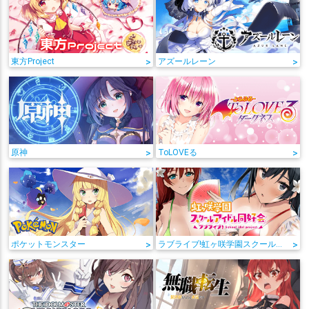
東方Project
>
アズールレーン
>
原神
>
ToLOVEる
>
ポケットモンスター
>
ラブライブ!虹ヶ咲学園スクールアイドル同好会
>