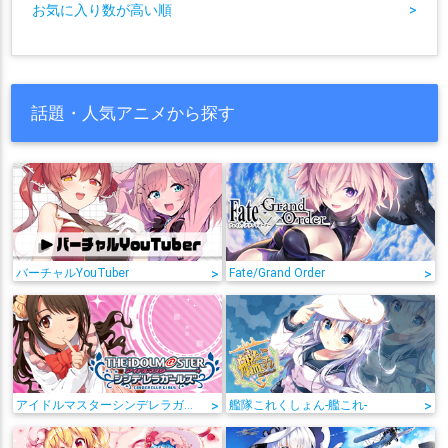
お気に入り数が高い順
>
話題・人気アニメから探す
バーチャルYouTuber
>
Fate/Grand Order
>
アイドルマスターシンデレラガールズ
>
艦隊これくしょん-艦これ-
>