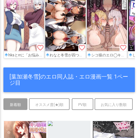
favorite_border
favorite_border
favorite_border
hksとrrに「お悩みサポート」してもらう…
れなと冬雪が四つん這いバックで交互にパコられてアヘ顔でよがっちゃうフルカラーCG集!!
シコ猿のエロ◯キにチンキスご奉仕するhksとron様 おまけ差分
しぃしぃが爆
[葉加瀬冬雪]のエロ同人誌・エロ漫画一覧 1ペー
ジ目
新着順
オススメ度(★)順
PV順
お気に入り数順