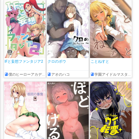
金剛いろは
金平あめ
鈴原るる
鈴木ヒナ
鈴鹿詩子
鏑木ろこ
闇夜乃モルル
闇貸かな
雨森小夜
雨海ルカ
雪城眞尋
雪花ラミィ
雾深
静凛
音乃瀬奏
響咲リオナ
風真いろは
飛鳥ひな
飴宮なずな
飴望にぃな
餅月ひまり
馬車道はげみ
魔乃アロエ
魔使マオ
魔界ノりりむ
鳩羽つぐ
鷹宮リオン
鷹嶺ルイ
麻乃まの
龍涎にこみ
IFと妄想ファンタジア2
クロのボウ
ことねすと
僕のヒーローアカデミア
アオのハコ
学園アイドルマスター