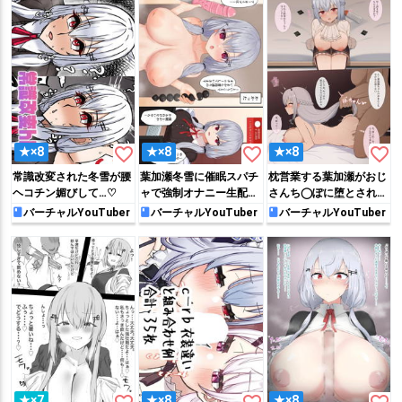
favorite_border
favorite_border
favorite_border
★×8
★×8
★×8
常識改変された冬雪が腰
葉加瀬冬雪に催眠スパチ
枕営業する葉加瀬がおじ
ヘコチン媚びして…♡
ャで強制オナニー生配信
さんち◯ぽに堕とされち
♡
ゃう♡
バーチャルYouTuber
バーチャルYouTuber
バーチャルYouTuber
★×7
★×8
★×8