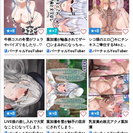
favorite_border
favorite_border
favorite_border
★×8
★×7
★×8
牛柄コスの冬雪がフェラ
葉加瀬が輪姦されてザー
シコ猿のエロ◯キにチン
やパイズリをしたり…♡
◯ンまみれになっちゃ
キスご奉仕するhksと
う!!
ron様 おまけ差分
バーチャルYouTuber
バーチャルYouTuber
バーチャルYouTuber
favorite_border
favorite_border
favorite_border
★×8
★×8
★×8
LIVE後の差し入れで大変
葉加瀬冬雪が触手の苗床
乳首責め敗北アクメ葉加
なことになってしまう葉
にされてしまう…
瀬
◯瀬さん