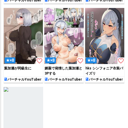
バーチャルYouTuber
バーチャルYouTuber
バーチャルYouTuber
favorite_border
favorite_border
favorite_border
★×8
★×8
★×8
葉加瀬が同級生に
媚薬で発情した葉加瀬と
hks シンフォニア衣装パ
3Pする
イズリ
バーチャルYouTuber
バーチャルYouTuber
バーチャルYouTuber