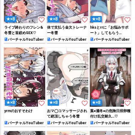
favorite_border
favorite_border
favorite_border
★×8
★×8
★×8
ライブ終わりのフレン&
体で支払う金欠トレーナ
hksとrrに「お悩みサポ
冬雪と首絞めSEX♡
ー冬雪
ート」してもらう…
バーチャルYouTuber
バーチャルYouTuber
バーチャルYouTuber
favorite_border
favorite_border
favorite_border
★×8
★×8
★×8
yrmのおすそわけ
おマ◯コマッサージされ
葉●瀬冬●の危険日排卵種
て絶頂しちゃう冬雪
付け乱交耐久…♡
バーチャルYouTuber
バーチャルYouTuber
バーチャルYouTuber