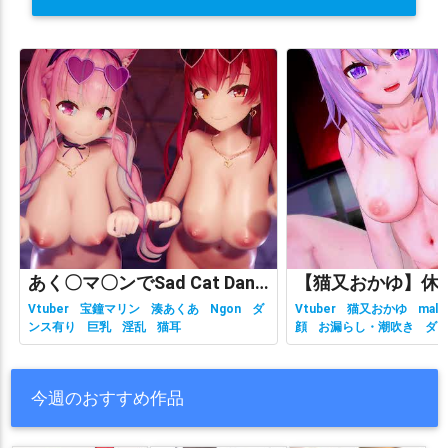
猫又おかゆ
猫宮ひなた
猫屋敷美紅
猫田なつな
獅子堂あかり
獅白ぼたん
珠乃井ナナ
琴乃葉雪乃
瑞娅
田中ヒメ
町田ちま
癒月ちょこ
白上フブキ
白銀ノエル
白雪みしろ
白雪巴
百鬼あやめ
皇牙サキ
相園愛美
相羽ういは
石神のぞみ
祈里マリヱ
稲荷えんじゅ
空星きらめ
立伝都々
竜胆尊
童田明治
笹木咲
紫咲シオン
紫宮るな
結城さくな
結目ユイ
綺々羅々ヴィヴィ
綺沙良
緑仙
織田信姫
羽渕やむ
羽瀬りのん
聖女れりあ
肆ノ島來世
胡桃澤もも
あく〇マ〇ンでSad Cat Dance
花京院ちえり
花奏かのん
花野蜜
華鏡よさり
葉加瀬冬雪
Vtuber
宝鐘マリン
湊あくあ
Ngon
ダ
Vtuber
猫又おかゆ
malc
ンス有り
巨乳
淫乱
猫耳
顔
お漏らし・潮吹き
ダ
葉山みど
葉山舞鈴
葛葉
藍沢エマ
藤崎由愛
虎姫コトカ
有り
ホロライブ
主観視
乳
性行為有り
淫乱
獣耳
虎金妃笑虎
蝸堂みかる
西園チグサ
西園寺メアリ
今週のおすすめ作品
角巻わため
赤井はあと
赤月ゆに
赤羽葉子
輝夜月
輪堂千速
轟はじめ
轟京子
遠北千南
郡道美玲
都みゆり