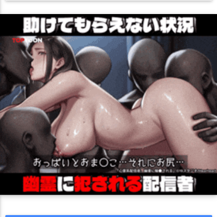
ジジ・ムリン
セフィラ・スゥ
セレス・ファウナ
バック
バニー
パイズリ
フェラ
ボテ腹
ボールギャグ
セレン・龍月
セレン龍月
ソフィア・ヴァレンタイン
マイクロ水着
メイド
メガネ
モンスター姦
ラブラブ
ソ・ナギ
ディープウェブ・アンダーグラウンド(DWU)
レズ
中出し
丸呑み
乱交
二穴
制服
口内射精
ドーラ(バーチャルYouTuber)
ナ・セラ
ニュイ・ソシエール
和服・着物
噴乳
堕落
壁尻
妊娠
媚薬・催眠
尻穴
ニーツ/VT-212
ヌン・ボラ
ネリッサ・レイヴンクロフト
巨乳
拘束
撮影
水着
淫乱
爆乳
犬耳
猫耳
獣耳
ハコス・ベールズ
バン・ハダ
パヴォリア・レイネ
フミ
目隠し
羞恥
褐色肌
触手
調教
貧乳
足コキ
顔射
フレン・E・ルスタリオ
フワワ・アビスガード
キス
画集
CG集
フルカラー
巨乳
むちむち
トロ顔
ベスティア・ゼータ
ペトラグリン
マグロナ
汗だく
パイズリ
メガネ
かわいい
合同作
マリア・マリオネット
ミライアカリ
ミライアカリ
2020年夏コミ(C98)
大集合
シスター
絵が上手い
エロ多
ミント・ファントーム
ムーナ・ホシノヴァ
アヘ顔
バック
媚薬・催眠
ダブルピース
フェラ
メリッサ・キンレンカ
モイラ
モココ・アビスガード
ウェイトレス
制服
褐色肌
撮影
羞恥
ぶっかけ
微エロ
ヤマトイオリ
ヤン･ナリ
ユメノシオリ
タイツ
中出し
合意なし
ナース
淫乱
噴乳
顔射
画集
ラオーラ・パンテーラ
ラトナ・プティ
バニー
つるぺた
連続
おしっこ
ごっくん
イラマチオ
ラプラス・ダークネス
リゼ・ヘルエスタ
リロ氏
おもちゃ
目隠し
口内射精
調教
オホ声
拘束
チン媚び
ルイス・キャミー
ルルン・ルルリカ
ルーナ・ネージュ