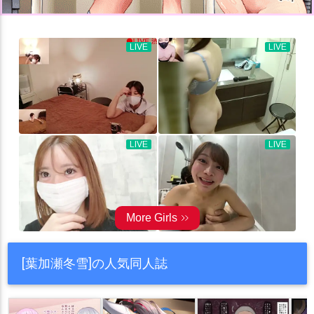
[葉加瀬冬雪]の人気同人誌