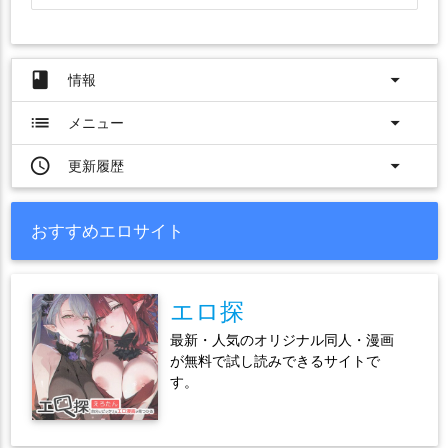
book
arrow_drop_down
情報
list
arrow_drop_down
メニュー
access_time
arrow_drop_down
更新履歴
おすすめエロサイト
エロ探
最新・人気のオリジナル同人・漫画
が無料で試し読みできるサイトで
す。