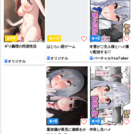
favorite_border
favorite_border
★PR
★×10
★×8
ギリ義理の同居性活
はじらい罰ゲーム
冬雪がご主人様とハメ撮
り配信する♡
オリジナル
バーチャルYouTuber
オリジナル
favorite_border
favorite_border
★×8
★×8
葉加瀬が夜見に催眠をか
仲良し生ハメ