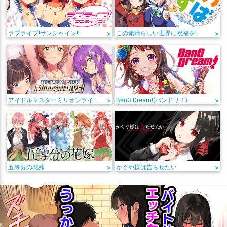
ラブライブ!サンシャイン!!
>
この素晴らしい世界に祝福を!
>
アイドルマスターミリオンライブ!
>
BanG Dream!(バンドリ！)
>
五等分の花嫁
>
かぐや様は告らせたい
>