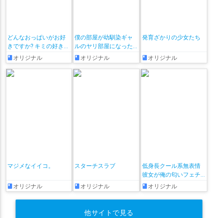
奈羅花
姉街
姫咲ゆずる
姫森ルーナ
宇森ひなこ
安土桃
宗谷いちか
宝鐘マリン
家長むぎ
小清水透
小野町春香
小鳥遊キアラ
尾丸ポルカ
山神カルタ
巫神こん
常闇トワ
どんなおっぱいがお好
僕の部屋が幼馴染ギャ
発育ざかりの少女たち
きですか? キミの好きな
ルのヤリ部屋になった
従井ノラ
御伽原江良
御伽原江良
忍音ニコ
恋诗夜
悠亚
おっぱいがきっと見つ
話
オリジナル
オリジナル
オリジナル
かるアンソロジー
愛園愛美
愛宮みるく
戌亥とこ
戌神ころね
文野環
日ノ森あんず
早乙女ベリー
早瀬走
星川サラ
星街すいせい
春先のどか
春日部つくし
月ノ美兎
月雪りこりす
朝日南アカネ
木曽あずき
木漏日わんこ
本間ひまわり
来栖夏芽
東堂コハク
栗原桜子
栗駒こまる
栞葉るり
桃鈴ねね
桐生ココ
桜凛月
桜田ハネ
梢桃音
梵雪音
森カリオペ
森中花咲
森美声
椎名唯華
楠栞桜
マジメなイイコ。
スターチスラブ
低身長クール系無表情
楠陰ミクサ
樋口楓
橘ひなの
毬咲ぱんだ!
水宮枢
水鏡華
彼女が俺の匂いフェチ
だと発覚したらもう――!
オリジナル
オリジナル
オリジナル
沙花叉クロヱ
流氷リオネ
海妹四葉
涼月すい
湊あくあ
潤羽るしあ
瀬戸美夜子
火威青
熊耳八八
牧場野みるる
他サイトで見る
物述有栖
犬山たまき
狼ノ宮ヒナギク
猫乃木もち