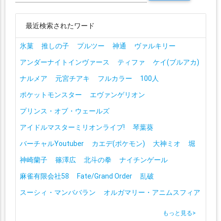
最近検索されたワード
氷菓
推しの子
プルツー
神通
ヴァルキリー
アンダーナイトインヴァース
ティファ
ケイ(ブルアカ)
ナルメア
元宮チアキ
フルカラー
100人
ポケットモンスター
エヴァンゲリオン
プリンス・オブ・ウェールズ
アイドルマスターミリオンライブ!
琴葉葵
バーチャルYoutuber
カエデ(ポケモン)
大神ミオ
堀
神崎蘭子
篠澤広
北斗の拳
ナイチンゲール
麻雀有限会社58
Fate/Grand Order
乱破
スーシィ・マンババラン
オルガマリー・アニムスフィア
もっと見る
>