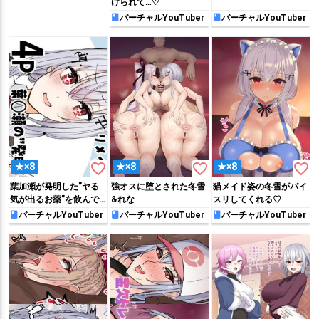
けられて…♡
バーチャルYouTuber
バーチャルYouTuber
favorite_border
favorite_border
favorite_border
★×8
★×8
★×8
葉加瀬が発明した”ヤる
強オスに堕とされた冬雪
猫メイド姿の冬雪がパイ
気が出るお薬”を飲んで…
&れな
スリしてくれる♡
♡
バーチャルYouTuber
バーチャルYouTuber
バーチャルYouTuber