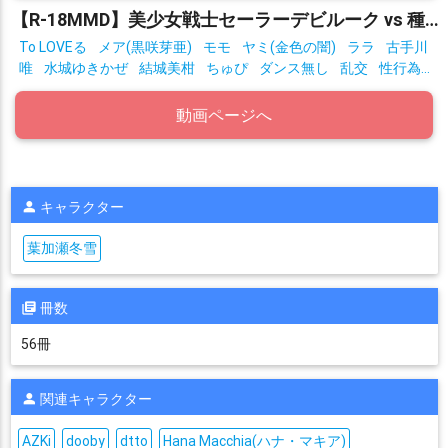
【R-18MMD】美少女戦士セーラーデビルーク vs 種付けおじさん星人 After
To LOVEる
メア(黒咲芽亜)
モモ
ヤミ(金色の闇)
ララ
古手川
唯
水城ゆきかぜ
結城美柑
ちゅぴ
ダンス無し
乱交
性行為
有り
拘束
動画ページへ
キャラクター
葉加瀬冬雪
冊数
56冊
関連キャラクター
AZKi
dooby
dtto
Hana Macchia(ハナ・マキア)