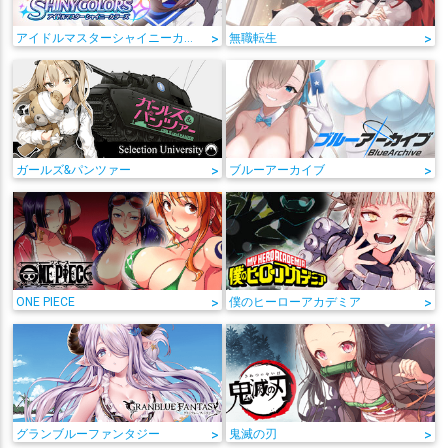
アイドルマスターシャイニーカラーズ
>
無職転生
>
ガールズ&パンツァー
>
ブルーアーカイブ
>
ONE PIECE
>
僕のヒーローアカデミア
>
グランブルーファンタジー
>
鬼滅の刃
>