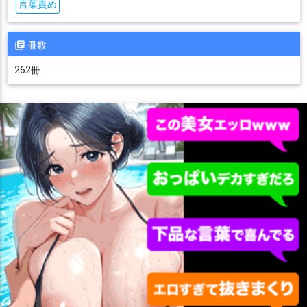
言葉責め
冊数
262冊