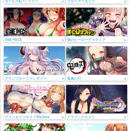
ガールズ&パンツァー
>
ブルーアーカイブ
>
ONE PIECE
>
僕のヒーローアカデミア
>
グランブルーファンタジー
>
鬼滅の刃
>
プリンセスコネクト!Re:Dive
>
ドラゴンクエスト
>