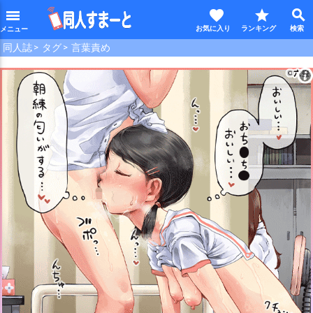
favorite
star
search
menu
同人誌
タグ
言葉責め