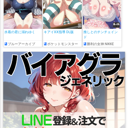
水着の君に溺れゆく
キアイXX指導 DL版
推しとのチンチェイン
ド
ブルーアーカイブ
ポケットモンスター
勝利の女神:NIKKE