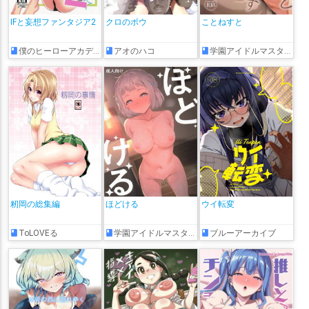
IFと妄想ファンタジア2
クロのボウ
ことねすと
僕のヒーローアカデミア
アオのハコ
学園アイドルマスター
籾岡の総集編
ほどける
ウイ転変
ToLOVEる
学園アイドルマスター
ブルーアーカイブ