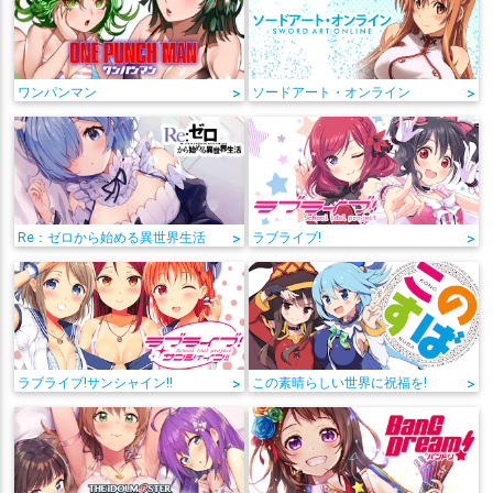
ワンパンマン
>
ソードアート・オンライン
>
Re：ゼロから始める異世界生活
>
ラブライブ!
>
ラブライブ!サンシャイン!!
>
この素晴らしい世界に祝福を!
>