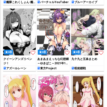
艦隊これくしょん-艦
バーチャルYouTuber
ブルーアーカイブ
これ-
favorite_border
favorite_border
favorite_border
★×8
★×8
★×8
クイーンアンズリベン
あまあまえっちな幻想郷
九十九と五条まとめ
ジ！
～ゆきばこ～2021年1月
号～
アズールレーン
東方Project
呪術廻戦