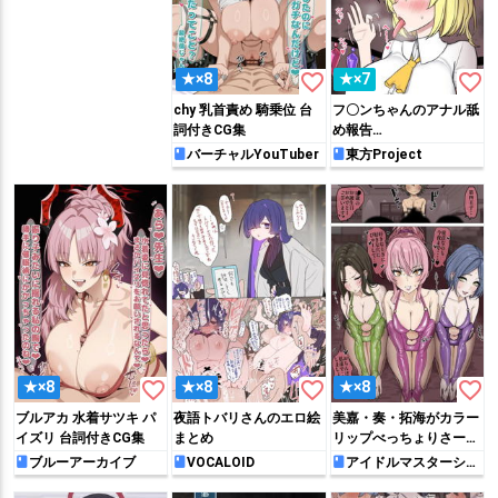
favorite_border
favorite_border
★×8
★×7
chy 乳首責め 騎乗位 台
フ〇ンちゃんのアナル舐
詞付きCG集
め報告…
バーチャルYouTuber
東方Project
favorite_border
favorite_border
favorite_border
★×8
★×8
★×8
ブルアカ 水着サツキ パ
夜語トバリさんのエロ絵
美嘉・奏・拓海がカラー
イズリ 台詞付きCG集
まとめ
リップべっちょりさーび
す♥
ブルーアーカイブ
VOCALOID
アイドルマスターシン
デレラガールズ