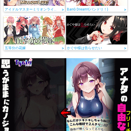
アイドルマスターミリオンライブ!
>
BanG Dream!(バンドリ！)
>
五等分の花嫁
>
かぐや様は告らせたい
>