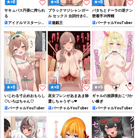
favorite_border
favorite_border
favorite_border
★×8
★×8
★×8
サキュバス円香に搾られ
ブラックマジシャンガー
パタちとドーラの逆ナン
る
ル セックス 台詞付きCG
密着手ｺｷ搾精
集
アイドルマスターシャ
遊戯王
バーチャルYouTuber
イニーカラーズ
favorite_border
favorite_border
favorite_border
★×8
★×8
★×9
いじわる寸止めおもらし
巫女フレンがあまあま除
ギャルの放課後おこづか
♡いろはちゃん♡
霊しちゃうぞっ❤
い稼ぎ
バーチャルYouTuber
バーチャルYouTuber
バーチャルYouTuber