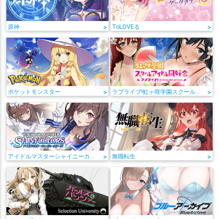
原神
>
ToLOVEる
>
ポケットモンスター
>
ラブライブ!虹ヶ咲学園スクールアイドル同好会
>
アイドルマスターシャイニーカラーズ
>
無職転生
>