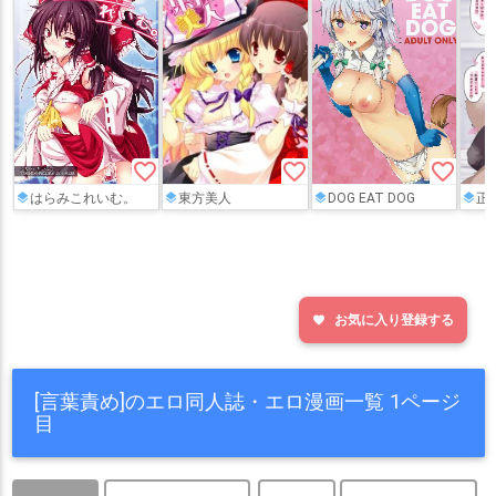
favorite_border
favorite_border
favorite_border
はらみこれいむ。
東方美人
DOG EAT DOG
正実モ
お気に入り登録する
favorite
[言葉責め]のエロ同人誌・エロ漫画一覧 1ページ
目