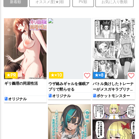
新着順
オススメ度(★)順
PV順
お気に入り数順
favorite_border
favorite_border
★PR
★×10
★×8
ギリ義理の同居性活
ウザ絡みギャルを催眠ア
バトル負けしたトレーナ
プリで黙らせる
ーがメスガキラブリナに
責められる
オリジナル
ポケットモンスター
オリジナル