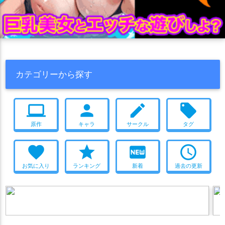
カテゴリーから探す
computer
person
create
local_offer
原作
キャラ
サークル
タグ
favorite
star
fiber_new
access_time
お気に入り
ランキング
新着
過去の更新