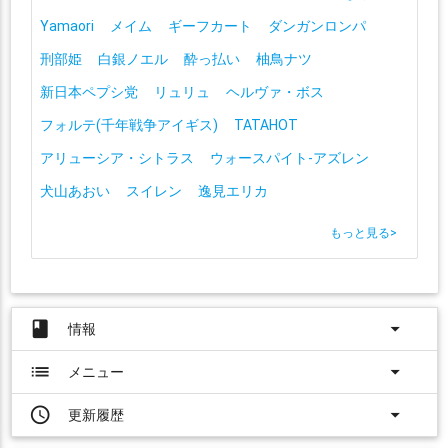
Yamaori
メイム
ギーフカート
ダンガンロンパ
刑部姫
白銀ノエル
酔っ払い
柚鳥ナツ
新日本ペプシ党
リュリュ
ヘルヴァ・ボス
フォルテ(千年戦争アイギス)
TATAHOT
アリューシア・シトラス
ウォースパイト-アズレン
犬山あおい
スイレン
逸見エリカ
もっと見る
>
book
arrow_drop_down
情報
list
arrow_drop_down
メニュー
access_time
arrow_drop_down
更新履歴