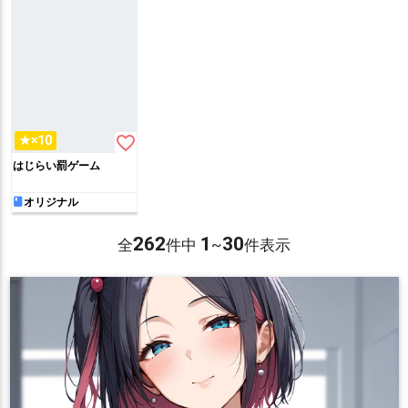
favorite_border
★×10
はじらい罰ゲーム
オリジナル
262
1
30
全
件中
~
件表示