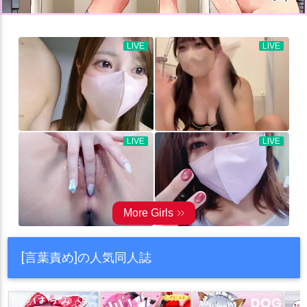
[言葉責め]の人気同人誌