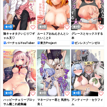
favorite_border
favorite_border
favorite_border
★×8
★×9
★×9
陰キャオタクいじり♡ギ
ルーミアおねえさんとシ
グレースとセックスする
ャル叉♡
たいこと3
本
バーチャルYouTuber
東方Project
ゼンレスゾーンゼロ
favorite_border
favorite_border
favorite_border
★×8
★×9
★×8
ハッピーチェリーブロッ
マネージャー君と 気持ち
アンティーク・セラフィ
サム艦これ総集編
良く
ム