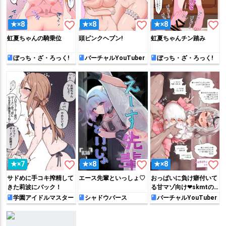
favorite_border
favorite_border
favorite_border
★×8
★×8
★×8
虹夏ちゃんの騎乗位
頭ピンクヘブン!
虹夏ちゃんチン踏み
ぼっち・ざ・ろっく!
バーチャルYouTuber
ぼっち・ざ・ろっく!
favorite_border
favorite_border
favorite_border
★×7
★×8
★×8
サドめに手コキ搾精して
エース先輩といっしょ♡
おっぱいに負け癖付いて
きた莉波にバック！
る甘マゾ向け❤skmtの
よわマゾ作成教室❤
学園アイドルマスター
シャドウバース
バーチャルYouTuber