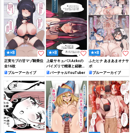
favorite_border
favorite_border
favorite_border
★×8
★×8
★×8
正実モブの甘マゾ騎乗位
上級サキュバスAzkcの
ふたヒナ あまあまオナサ
全16枚
パイズリで精液と経験値
ポ
をお貢ぎしてしまう絵
ブルーアーカイブ
バーチャルYouTuber
ブルーアーカイブ