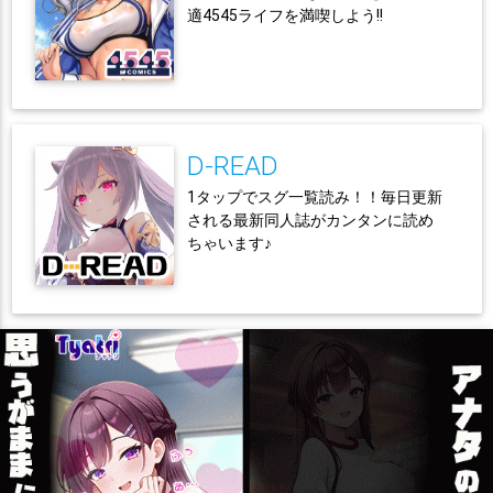
適4545ライフを満喫しよう!!
D-READ
1タップでスグ一覧読み！！毎日更新
される最新同人誌がカンタンに読め
ちゃいます♪