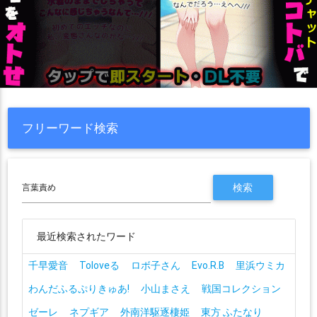
フリーワード検索
最近検索されたワード
千早愛音
Toloveる
ロボ子さん
Evo.R.B
里浜ウミカ
わんだふるぷりきゅあ!
小山まさえ
戦国コレクション
ゼーレ
ネプギア
外南洋駆逐棲姫
東方 ふたなり