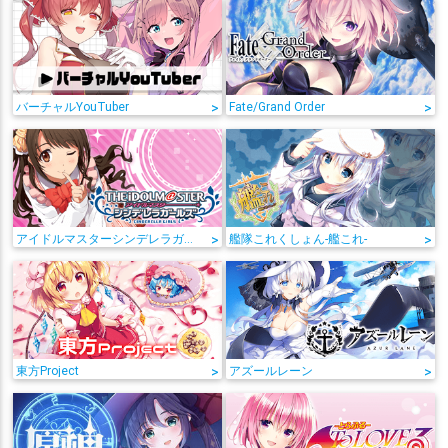
バーチャルYouTuber
>
Fate/Grand Order
>
アイドルマスターシンデレラガールズ
>
艦隊これくしょん-艦これ-
>
東方Project
>
アズールレーン
>