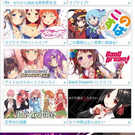
Re：ゼロから始める異世界生活
>
ラブライブ!
>
ラブライブ!サンシャイン!!
>
この素晴らしい世界に祝福を!
>
アイドルマスターミリオンライブ!
>
BanG Dream!(バンドリ！)
>
五等分の花嫁
>
かぐや様は告らせたい
>