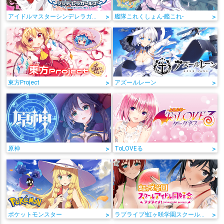
アイドルマスターシンデレラガールズ
>
艦隊これくしょん-艦これ-
>
東方Project
>
アズールレーン
>
原神
>
ToLOVEる
>
ポケットモンスター
>
ラブライブ!虹ヶ咲学園スクールアイドル同好会
>