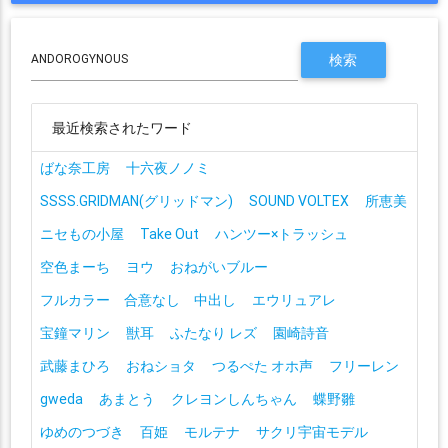
最近検索されたワード
ばな奈工房
十六夜ノノミ
SSSS.GRIDMAN(グリッドマン)
SOUND VOLTEX
所恵美
ニセもの小屋
Take Out
ハンツー×トラッシュ
空色まーち
ヨウ
おねがいブルー
フルカラー 合意なし 中出し
エウリュアレ
宝鐘マリン
獣耳
ふたなり レズ
園崎詩音
武藤まひろ
おねショタ
つるぺた オホ声
フリーレン
gweda
あまとう
クレヨンしんちゃん
蝶野雛
ゆめのつづき
百姫
モルテナ
サクリ宇宙モデル