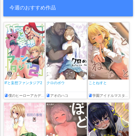
今週のおすすめ作品
IFと妄想ファンタジア2
クロのボウ
ことねすと
僕のヒーローアカデミア
アオのハコ
学園アイドルマスター