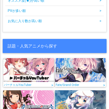
オススメ度(★)が高い順
>
PVが多い順
>
お気に入り数が高い順
>
話題・人気アニメから探す
バーチャルYouTuber
>
Fate/Grand Order
>