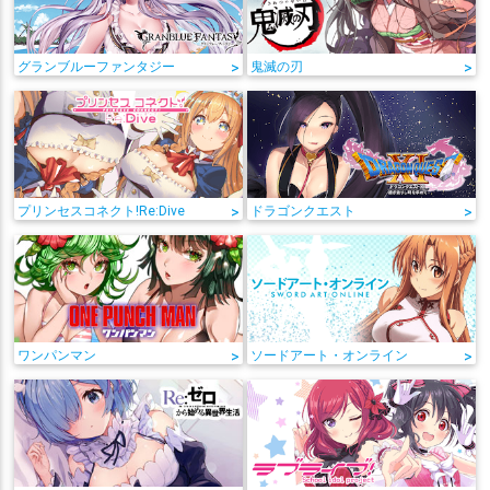
グランブルーファンタジー
>
鬼滅の刃
>
プリンセスコネクト!Re:Dive
>
ドラゴンクエスト
>
ワンパンマン
>
ソードアート・オンライン
>