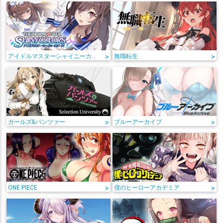
アイドルマスターシャイニーカラーズ
>
無職転生
>
ガールズ&パンツァー
>
ブルーアーカイブ
>
ONE PIECE
>
僕のヒーローアカデミア
>