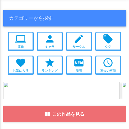
カテゴリーから探す
computer
person
create
local_offer
原作
キャラ
サークル
タグ
favorite
star
fiber_new
access_time
お気に入り
ランキング
新着
過去の更新
この作品を見る