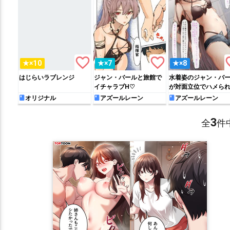
favorite_border
favorite_border
favo
★×10
★×7
★×8
はじらいラブレンジ
ジャン・バールと旅館で
水着姿のジャン・バ
イチャラブH♡
が対面立位でハメら
中出しされちゃうフ
オリジナル
アズールレーン
アズールレーン
ラーCG集!!
3
全
件