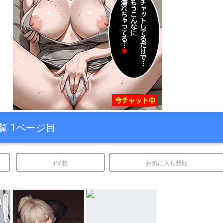
覧 1ページ目
PV順
お気に入り数順