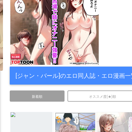
[ジャン・バール]のエロ同人誌・エロ漫画一
新着順
オススメ度(★)順