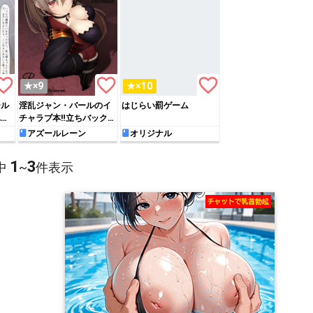
rite_border
favorite_border
favorite_border
★×9
★×10
ール
淫乱ジャン・バールのイ
はじらい罰ゲーム
れて
チャラブ本‼︎立ちバックで
ルカ
パコられたり寝起きに発
アズールレーン
オリジナル
情して騎乗位搾精してい
く♡
1
3
中
~
件表示