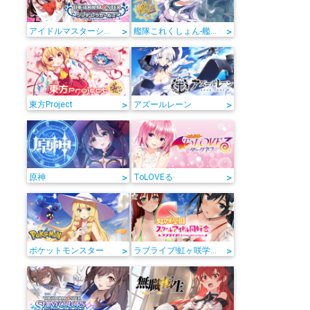
>
>
アイドルマスターシンデレラガールズ
艦隊これくしょん-艦これ-
>
>
東方Project
アズールレーン
>
>
原神
ToLOVEる
>
>
ポケットモンスター
ラブライブ!虹ヶ咲学園スクールアイドル同好会