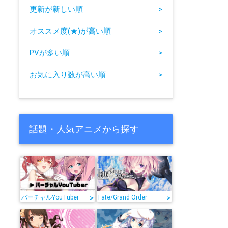
更新が新しい順
>
オススメ度(★)が高い順
>
PVが多い順
>
お気に入り数が高い順
>
話題・人気アニメから探す
ン
>
>
バーチャルYouTuber
Fate/Grand Order