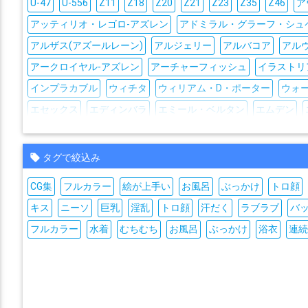
U-47
U-556
Z11
Z18
Z20
Z21
Z23
Z35
Z46
ア
アッティリオ・レゴロ-アズレン
アドミラル・グラーフ・シュ
アルザス(アズールレーン)
アルジェリー
アルバコア
アル
アークロイヤル-アズレン
アーチャーフィッシュ
イラストリ
インプラカブル
ウィチタ
ウィリアム・D・ポーター
ウォ
エセックス
エディンバラ
エミール・ベルタン
エムデン
エーギル
オクラホマ
オットー・フォン・アルフェンスレー
ガングート-アズレン
キアサージ
キエフ
キュラソー
キン
タグで絞込み
クイビシェフ-アズレン
クイーン・アンズ・リベンジ
クイー
CG集
フルカラー
絵が上手い
お風呂
ぶっかけ
トロ顔
クリーブランド
クルスク(アズールレーン)
クレオパトラ(ア
キス
ニーソ
巨乳
淫乱
トロ顔
汗だく
ラブラブ
バ
グナイゼナウ
グラーフ・ツェッペリン-アズレン
グリッドレ
フルカラー
水着
むちむち
お風呂
ぶっかけ
浴衣
連
ケルン(アズールレーン)
ケント
コロラド-アズレン
コロン
サウスダコタ
サフォーク
サラトガ-アズレン
サンディエゴ
ザイドリッツ
ザラ-アズレン
シェフィールド
シグニット
シュロップシャー
シラ
シリアス
ジェーナス-アズレン