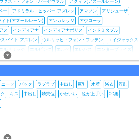
ウグスト・フォン・パーセヴァル
アクィラ(アズールレーン)
ペー
アドミラル・ヒッパー-アズレン
アマゾン
アリシューザ
ヴィト(アズールレーン)
アンカレッジ
アヴローラ
アス
インディアナ
インディアナポリス
インドミタブル
ースパイト-アズレン
ウルリッヒ・フォン・フッテン
エイジャックス
エルドリッジ
エルビング
エルベ
エレバス
エンタープライズ
arrow_drop_down_circle
ベン
オブザーバー
カウペンス
カザン
カリブディス
カーク
グ・ジョージ5世-アズレン
ギャラント(アズールレーン)
ン・エリザベス
クラースヌィイ・カフカース(アズールレーン)
ニーソ
バック
ラブラブ
中出し
巨乳
水着
浴衣
淫乱
ズールレーン)
クロンシュタット
クーパー-アズレン
グアム
ック
キス
中出し
騎乗位
かわいい
絵が上手い
CG集
イ
グレンヴィル
グロスター
グロリアス
ケルサン
続
ビア-アズレン
コンコード
ゴリツィア
ゴールデン・ハインド
サンフランシスコ
サン・ジャシント
サン・ルイ-アズレン
シムス
シャルンホルスト
シャングリラ
シュルクーフ
ジャベリン
ジャン・バール
ジャージー
ジャーヴィス-アズレン
arrow_drop_down_circle