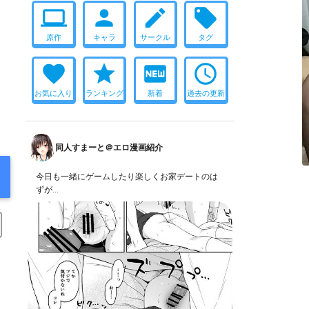
computer
person
create
local_offer
原作
キャラ
サークル
タグ
favorite
star
fiber_new
access_time
お気に入り
ランキング
新着
過去の更新
同人すまーと＠エロ漫画紹介
今日も一緒にゲームしたり楽しくお家デートのは
ずが…