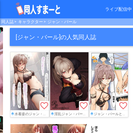
ライブ配信中
同人誌
キャラクター
ジャン・バール
[ジャン・バール]の人気同人誌
favorite_border
favorite_border
favorite_border
水着姿のジャン・バールが対面立位でハメられて中出しされちゃうフルカラーCG集!!
淫乱ジャン・バールのイチャラブ本‼︎立ちバックでパコられたり寝起きに発情して騎乗位搾精していく♡
ジャン・バールと旅館でイチャラブH♡