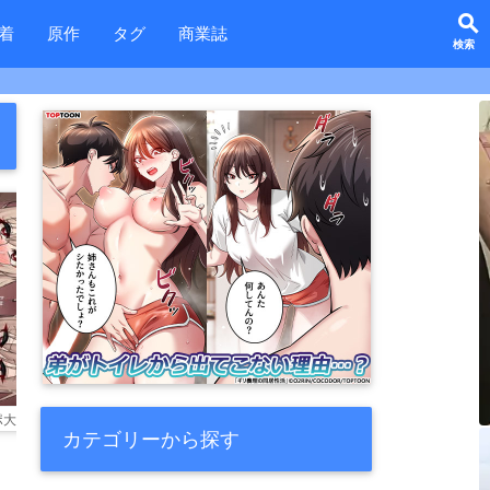
search
着
原作
タグ
商業誌
favorite_border
favorite_border
favorite_border
favor
メて下品な声を出しながら感じちゃう♡
フレンさん、ご指名です
長乳フレンの甘々寸止めカウントダウン焦らしぴゅっぴゅ❤
frn エロメイド 後背位
カテゴリーから探す