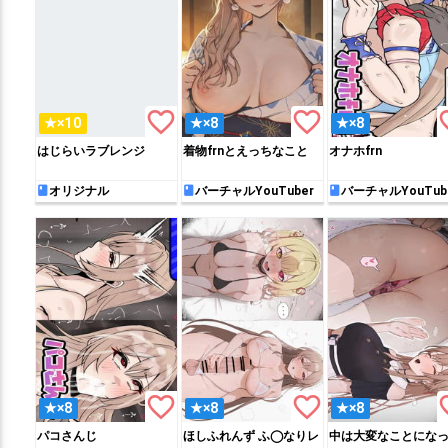
favorite_border
favorite_border
favo
★×10
★×8
★×8
はじらいラブレンジ
着物frnとえっちなこと
オナホfrn
オリジナル
バーチャルYouTuber
バーチャルYouTub
favorite_border
favorite_border
favo
★×8
★×8
★×8
パコさんじ
ほしふれんず ふ◯なりレ
中は大変なことにな