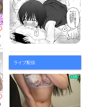
border
ス
r
ライブ配信
border
出