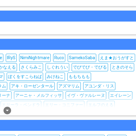
e
IRyS
NimiNightmare
Ruco
SamekoSaba
えま★おうがすと
かなえる
さくらみこ
しぐれうい
でびでび・でびる
ときのそら
マ
ぼくをすこらねば
みけねこ
ももちもも
ラム
アキ・ローゼンタール
アズマリム
アユンダ・リス
リーナ
アーニャ・メルフィッサ
イヴ・ヴァルレーヌ
エイレーン
エリーラ・ペンドラ
エリー・コニファー
エルフのえる
arrow_drop_down_circle
クレイジー・オリー
シオリ・ノヴェラ
シスター・クレア
龍月
セレン龍月
ソフィア・ヴァレンタイン
ソ・ナギ
ouTuber)
ナ・セラ
ニュイ・ソシエール
ニーツ/VT-212