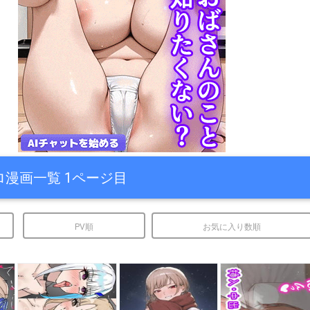
ロ漫画一覧 1ページ目
PV順
お気に入り数順