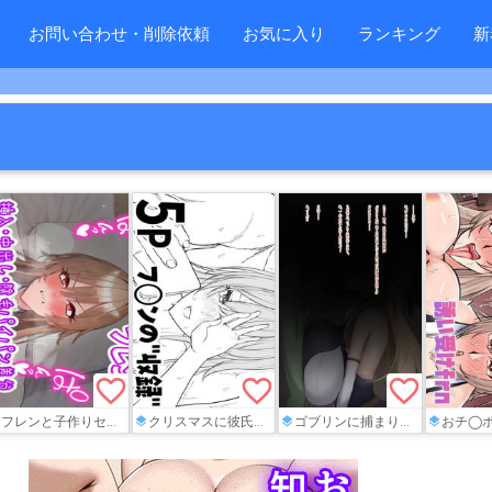
お問い合わせ・削除依頼
お気に入り
ランキング
新
favorite_border
favorite_border
favorite_border
フレンと子作りセックス♡
クリスマスに彼氏とハメまくるフレン
ゴブリンに捕まり、レベル上げを手伝わされるfrn
おチ◯ポ大好きフレンが騎乗位でハ