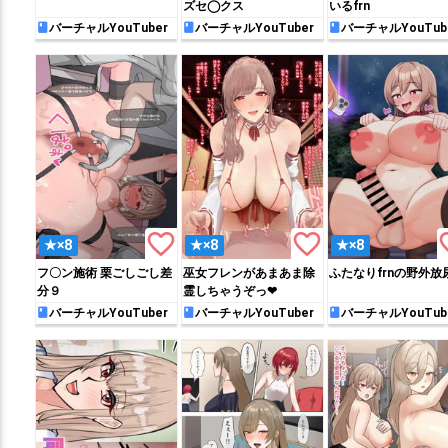
ズセ◯クス
いるfrn
バーチャルYouTuber
バーチャルYouTuber
バーチャルYouTub
favorite_border
favorite_border
favo
★×8
★×8
★×8
フ〇ン施術 栗ごしごし差
巫女フレンがあまあま除
ふたなりfrnの野外放
分９
霊しちゃうぞっ❤
バーチャルYouTuber
バーチャルYouTuber
バーチャルYouTub