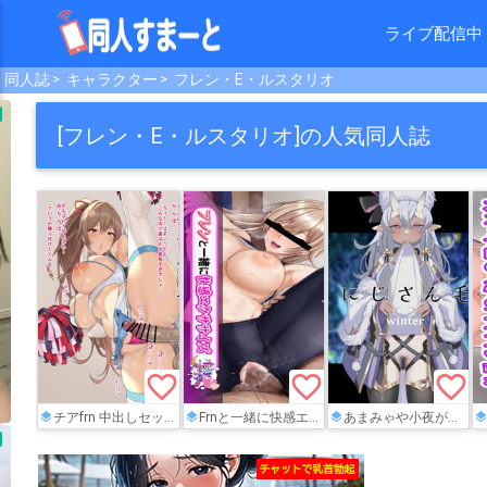
ライブ配信中
同人誌
キャラクター
フレン・E・ルスタリオ
[フレン・E・ルスタリオ]の人気同人誌
favorite_border
favorite_border
favorite_border
チアfrn 中出しセックス 8ページ
Frnと一緒に快感エクササイズ
あまみゃや小夜がスカートをめくったり、クレアやドーラがタイツを脱いで陰毛を披露するイラスト集!!