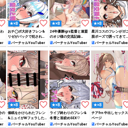
rite_border
favorite_border
favorite_border
favorite_
★×8
★×8
★×8
襲わ
おチ◯ポ大好きフレン&
24年優勝igrs監督と連盟
星川コスのフレンがガ
リゼがバックで犯されて
のオジ様の交流記録…
股ポーズで誘ってきて
イキまくる♡
♡
er
バーチャルYouTuber
バーチャルYouTuber
バーチャルYouTube
rite_border
favorite_border
favorite_border
favorite_
★×8
★×8
★×8
分の
催眠をかけられたフレン
ライブ終わりのフレン&
チアfrn 中出しセックス
儲け
&ニュイがWフェラした
冬雪と首絞めSEX♡
ページ
り…♡
er
バーチャルYouTuber
バーチャルYouTuber
バーチャルYouTube