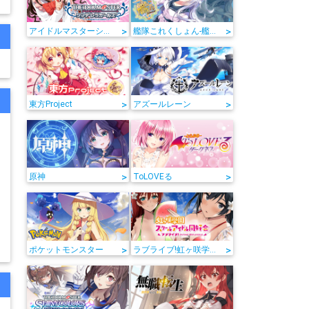
>
>
アイドルマスターシンデレラガールズ
艦隊これくしょん-艦これ-
>
>
東方Project
アズールレーン
>
>
原神
ToLOVEる
>
>
ポケットモンスター
ラブライブ!虹ヶ咲学園スクールアイドル同好会