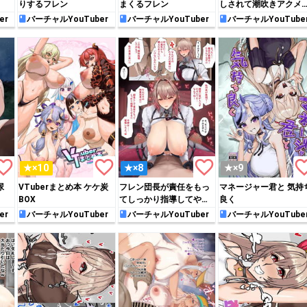
りするフレン
まくるフレン
しされて潮吹きアクメ
たり…♡
er
バーチャルYouTuber
バーチャルYouTuber
バーチャルYouTube
rite_border
favorite_border
favorite_border
favorite_
★×10
★×8
★×9
尿
VTuberまとめ本 ケケ炭
フレン団長が責任をもっ
マネージャー君と 気持
BOX
てしっかり指導してやる
良く
❤
er
バーチャルYouTuber
バーチャルYouTuber
バーチャルYouTube