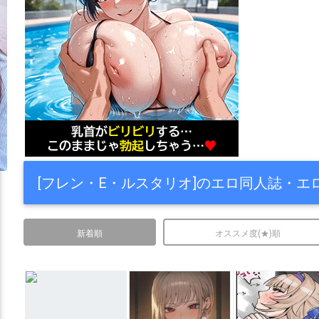
[フレン・E・ルスタリオ]のエロ同人誌・エ
新着順
オススメ度(★)順