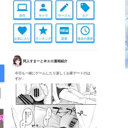
computer
person
create
local_offer
原作
キャラ
サークル
タグ
favorite
star
fiber_new
access_time
お気に入り
ランキング
新着
過去の更新
同人すまーと＠エロ漫画紹介
今日も一緒にゲームしたり楽しくお家デートのは
ずが…