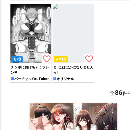
favorite_border
favorite_border
★×8
★×10
チンポに負けちゃうフレ
ま○こはばかになりません
ン❤︎
っ!
バーチャルYouTuber
オリジナル
86
全
件