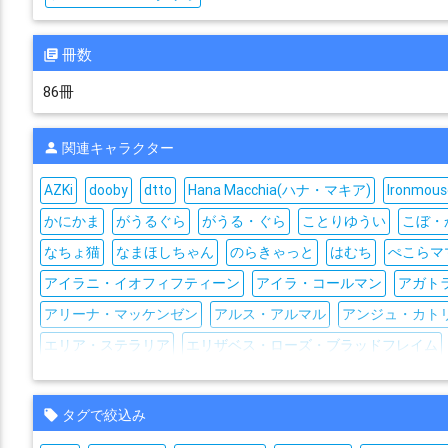
冊数
86冊
関連キャラクター
AZKi
dooby
dtto
Hana Macchia(ハナ・マキア)
Ironmous
かにかま
がうるぐら
がうる・ぐら
ことりゆうい
こぼ・
なちょ猫
なまほしちゃん
のらきゃっと
はむち
ぺこらマ
アイラニ・イオフィフティーン
アイラ・コールマン
アガト
アリーナ・マッケンゼン
アルス・アルマル
アンジュ・カト
エリア・ステラリア
エリザベス・ローズ・ブラッドフレイム
オーロ・クロニー
カグラナナ
カルロ・ピノ
キズナアイ
ジジ・ムリン
セフィラ・スゥ
セレス・ファウナ
セレン・
タグで絞込み
ディープウェブ・アンダーグラウンド(DWU)
ドーラ(バーチャルY