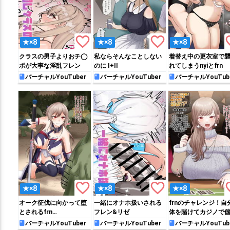
favorite_border
favorite_border
favo
★×8
★×8
★×8
クラスの男子よりおチ◯
私ならそんなことしない
着替え中の更衣室で
ポが大事な淫乱フレン
のに I+II
れてしまうnyiとfrn
バーチャルYouTuber
バーチャルYouTuber
バーチャルYouTub
favorite_border
favorite_border
favo
★×8
★×8
★×8
オーク征伐に向かって堕
一緒にオナホ扱いされる
frnのチャレンジ！自
とされるfrn…
フレン&リゼ
体を賭けてカジノで
る❤
バーチャルYouTuber
バーチャルYouTuber
バーチャルYouTub