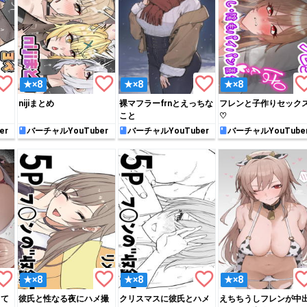
rite_border
favorite_border
favorite_border
favorite_
★×8
★×8
★×8
nijiまとめ
裸マフラーfrnとえっちな
フレンと子作りセック
こと
♡
er
バーチャルYouTuber
バーチャルYouTuber
バーチャルYouTube
rite_border
favorite_border
favorite_border
favorite_
★×8
★×8
★×8
って
彼氏と性なる夜にハメ撮
クリスマスに彼氏とハメ
えちちうしフレンが中