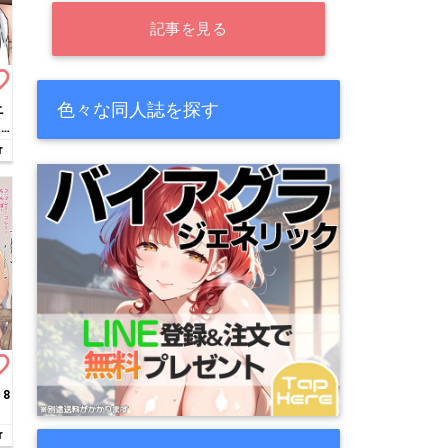
記事を見る
border
色々な同人誌を探す
ニ
…
r
border
 8
r