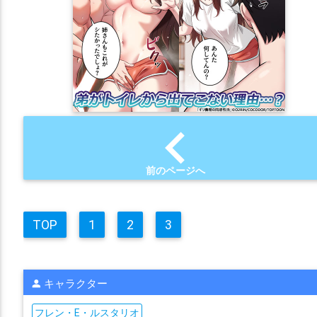
chevron_left
前のページへ
TOP
1
2
3
キャラクター
フレン・E・ルスタリオ