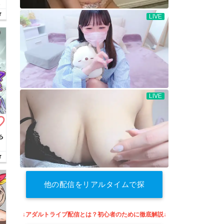
し
r
border
ち
r
他の配信をリアルタイムで探
す
↓アダルトライブ配信とは？初心者のために徹底解説↓