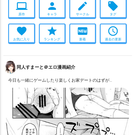
computer
person
create
local_offer
金光聖菩
鋼鉄弓クレア
鬼刃姫
魔戦団長イングリッド
原作
キャラ
サークル
タグ
favorite
star
fiber_new
access_time
お気に入り
ランキング
新着
過去の更新
同人すまーと＠エロ漫画紹介
今日も一緒にゲームしたり楽しくお家デートのはずが…