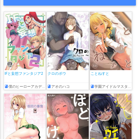
IFと妄想ファンタジア2
クロのボウ
ことねすと
僕のヒーローアカデミア
アオのハコ
学園アイドルマスター