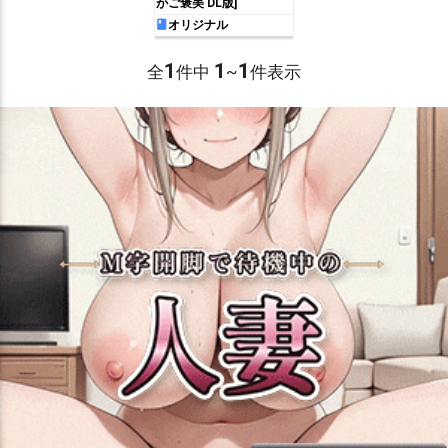
がご褒美 DL版]
オリジナル
1
1
1
全
件中
~
件表示