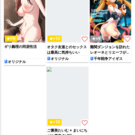
favorite_border
favorite_border
★PR
★×10
★×9
ギリ義理の同居性活
オタク友達とのセックス
難関ダンジョンを訪れた
は最高に気持ちいい
レオーネとリエーフが触
手に絡まれて尻穴をイジ
オリジナル
千年戦争アイギス
オリジナル
られたり、2穴に触手ち
◯ぽを挿入されて体を棲
家にされてしまう…
favorite_border
★×10
ご褒美たいむ + まいにち