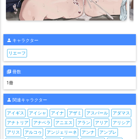
キャラクター
リエーフ
冊数
1冊
関連キャラクター
アイギス
アイシャ
アイナ
アザミ
アスバール
アダマス
アナトリア
アナベラ
アニエス
アラン
アリア
アリシア
アリス
アルコゥ
アンジェリーネ
アンナ
アンブレ