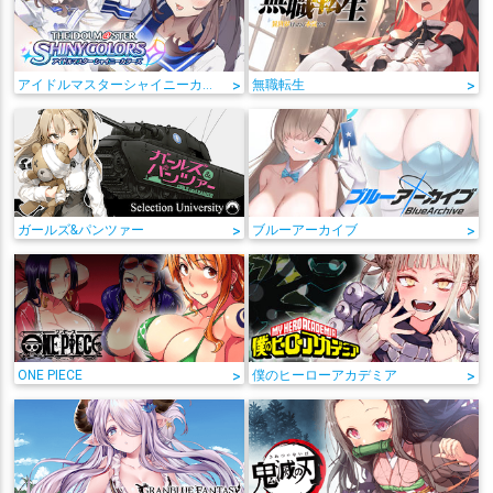
アイドルマスターシャイニーカラーズ
>
無職転生
>
ガールズ&パンツァー
>
ブルーアーカイブ
>
ONE PIECE
>
僕のヒーローアカデミア
>