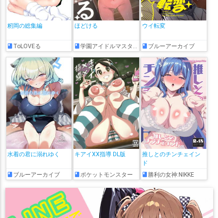
籾岡の総集編
ほどける
ウイ転変
ToLOVEる
学園アイドルマスター
ブルーアーカイブ
水着の君に溺れゆく
キアイXX指導 DL版
推しとのチンチェイン
ド
ブルーアーカイブ
ポケットモンスター
勝利の女神:NIKKE