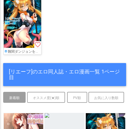
favorite_border
難関ダンジョンを訪れたレオーネとリエーフが触手に絡まれて尻穴をイジられたり、2穴に触手ち◯ぽを挿入されて体を棲家にされてしまう…
[リエーフ]のエロ同人誌・エロ漫画一覧 1ページ
目
新着順
オススメ度(★)順
PV順
お気に入り数順