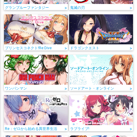
グランブルーファンタジー
>
鬼滅の刃
>
プリンセスコネクト!Re:Dive
>
ドラゴンクエスト
>
ワンパンマン
>
ソードアート・オンライン
>
Re：ゼロから始める異世界生活
>
ラブライブ!
>