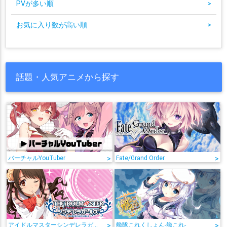
PVが多い順
>
お気に入り数が高い順
>
話題・人気アニメから探す
バーチャルYouTuber
>
Fate/Grand Order
>
アイドルマスターシンデレラガールズ
>
艦隊これくしょん-艦これ-
>