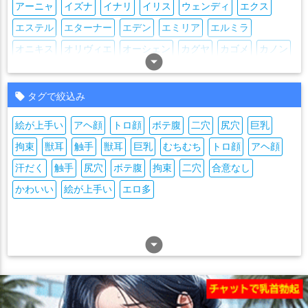
アーニャ
イズナ
イナリ
イリス
ウェンディ
エクス
エステル
エターナー
エデン
エミリア
エルミラ
オニキス
オリヴィエ
オーシェン
カグヤ
カゴメ
カノン
arrow_drop_down_circle
カミラ
カヨウ
カルマ
キャリー
キュウビ
クラマ
クラリーチェ
クリスティア
クロエ
クーコ
ケイティ
タグで絞込み
ココロ
コノハ
サバル
サヨ
サラサ
サンディー
絵が上手い
アヘ顔
トロ顔
ボテ腹
二穴
尻穴
巨乳
シェリー
シビラ
シャルロット(千年戦争アイギス)
拘束
獣耳
触手
獣耳
巨乳
むちむち
トロ顔
アヘ顔
シャール(千年戦争アイギス)
シュシュ
シリル
シルヴィア
汗だく
触手
尻穴
ボテ腹
拘束
二穴
合意なし
ジルヴァ
ジークリンデ
スピカ
セブン
セレイナ
セーラ
かわいい
絵が上手い
エロ多
セーラ(千年戦争アイギス)
ソフィー
ソラス
ソラノ
ソーマ
ダニエラ
ティアル
ティニー
ディーナ
ディーネ
トゥアン
トトノ
トラム
ドゥーラ
arrow_drop_down_circle
ドリー
ドロシー(千年戦争アイギス)
ナナリー
ノエル
バシラ
バロウス
パテル
パルフィ
パーシス
ヒカゲ
ビビアン
ファルネ
フィオレ
フィグネリア
フィネス
フェス