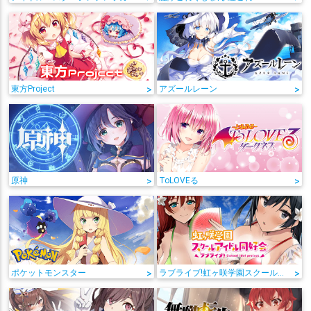
東方Project
>
アズールレーン
>
原神
>
ToLOVEる
>
ポケットモンスター
>
ラブライブ!虹ヶ咲学園スクールアイドル同好会
>