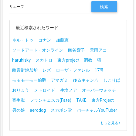
最近検索されたワード
ネル・トゥ
コナン
加藤恵
ソードアート・オンライン
幽谷響子
天雨アコ
haruhisky
スカトロ
東方project 調教
猫
幽霊街焼却炉
レズ
ローザ・ファレル
17号
モモモーモー伯爵
アマガミ
ゆるキャン△
しこりぱ
おりょう
メトロイド
生塩ノア
オーバーウォッチ
寄生獣
フランチェスカ(Fate)
TAKE
東方Project
男の娘
aerodog
スカポン堂
バーチャルYouTuber
もっと見る
>