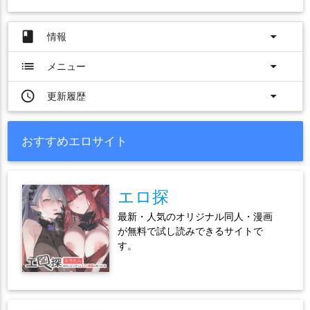
book
arrow_drop_down
情報
list
arrow_drop_down
メニュー
access_time
arrow_drop_down
更新履歴
おすすめエロサイト
エロ探
最新・人気のオリジナル同人・漫画
が無料で試し読みできるサイトで
す。