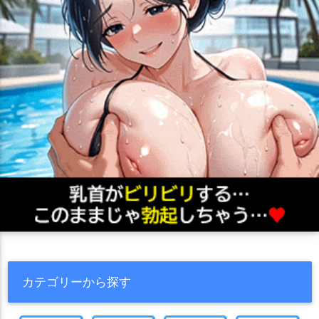
フォルテ(千年戦争アイギス)
フレイ
フレデリカ
フーコ
ププル
ヘカティエ
ヘルミーネ
ベストラ
ベラ
ベラ
ベルニス
ホリー
ポーラ
マリエ
マーニー
ミコト
ミルノ
ミレイユ
メイファ
メトゥス
メフィスト
メメント
メル(千年戦争アイギス)
モルテナ
モーレット
ライラ(千年戦争アイギス)
ラピス
ラミィ
ララネ
リアナ
リエーフ
リオン
リゼット
リタ
リトヴァ
リノ
リュリュ
リンクス
リンネ
リヴル
リーナ
リーベ
リーンベル
ルシル
ルチア
レアン
レイメイ
レオナ
レオラ
レオーネ(千年戦争アイギス)
レダ
レミィ
レーヴ
ロヴィニア
ワンダーハート
ヴィクトワール
ヴィラヘルム
太公望
妖狐堕姫
幽境道士フーロン
武王姫アリス
カテゴリーから探す
流浪の竜砲騎兵ミカ
混血の狩人フラン
狛犬コマ
砲術士メル
神官戦士団長エクス
聞忠
酒呑童子(アイギス)