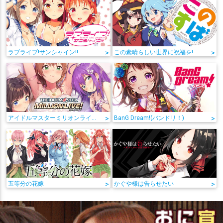
ラブライブ!サンシャイン!!
>
この素晴らしい世界に祝福を!
>
アイドルマスターミリオンライブ!
>
BanG Dream!(バンドリ！)
>
五等分の花嫁
>
かぐや様は告らせたい
>