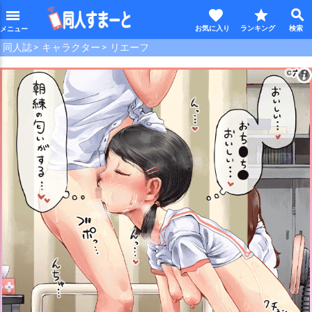
favorite
star
search
menu
同人誌
キャラクター
リエーフ