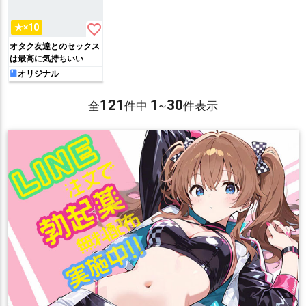
favorite_border
★×10
オタク友達とのセックス
は最高に気持ちいい
オリジナル
121
1
30
全
件中
~
件表示