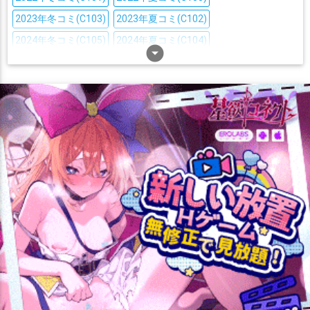
2023年冬コミ(C103)
2023年夏コミ(C102)
2024年冬コミ(C105)
2024年夏コミ(C104)
arrow_drop_down_circle
2025年冬コミ(C107)
BSS
COMIC1☆15
COMIC1☆20
COMIC1☆22
Yシャツ
○○しないと出られない部屋
うさぎ耳
おしっこ
おねショタ
おもちゃ
お風呂
ごっくん
ぬるぬる
ふたなり
ぶっかけ
アヘ顔
イラマチオ
ウェイトレス
ウェディングドレス
オナニー
オホ声
サンタ
スク水
タイツ
ダブルピース
ダブルフェラ
チアガール
チン媚び
トロ顔
ニーソ
ハーレム
バック
バニー
バブみ
パイズリ
フェラ
ボテ腹
ボールギャグ
マイクロ水着
マッサージ
メイド
メガネ
ラブラブ
レズ
中出し
乱交
二穴
処女
制服
口内射精
噴乳
堕落
壁尻
妄想
妊娠
媚薬・催眠
寝取られ
寝顔
尻穴
巨乳
拘束
授乳手コキ
撮影
日焼け
水着
浴衣
淫乱
爆乳