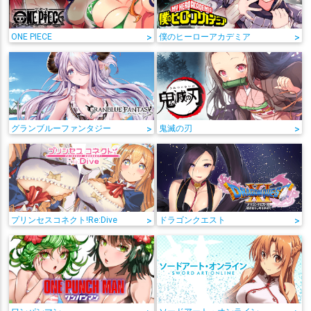
ONE PIECE
>
僕のヒーローアカデミア
>
グランブルーファンタジー
>
鬼滅の刃
>
プリンセスコネクト!Re:Dive
>
ドラゴンクエスト
>