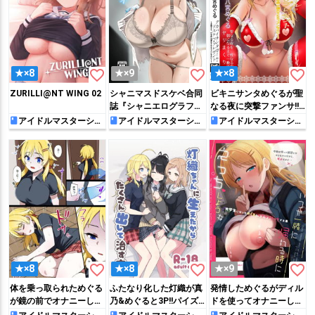
favorite_border
favorite_border
favorite_border
★×8
★×9
★×8
ZURILLI@NT WING 02
シャニマスドスケベ合同
ビキニサンタめぐるが聖
誌『シャニエログラフ
なる夜に突撃ファンサ!!
ィ』
朝まで騎乗位でパコって
アイドルマスターシャ
アイドルマスターシャ
アイドルマスターシャ
イニーカラーズ
イニーカラーズ
イニーカラーズ
ザー◯ンまみれになる♡
favorite_border
favorite_border
favorite_border
★×8
★×8
★×9
体を乗っ取られためぐる
ふたなり化した灯織が真
発情しためぐるがディル
が鏡の前でオナニーした
乃&めぐると3P!!パイズ
ドを使ってオナニーした
り、AVデビューするこ
リやフェラをされたり交
り、Pに乳首を弄られな