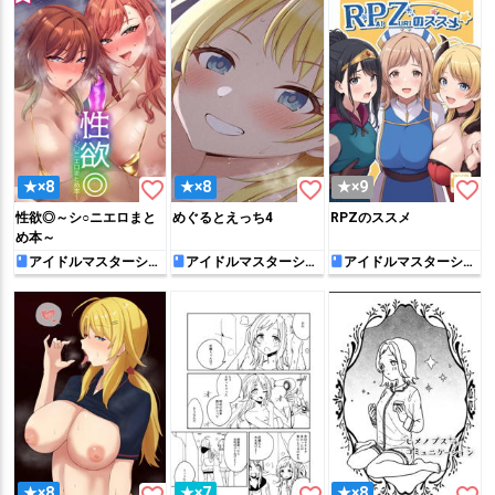
favorite_border
favorite_border
favorite_border
★×8
★×8
★×9
性欲◎～シ○ニエロまと
めぐるとえっち4
RPZのススメ
め本～
アイドルマスターシャ
アイドルマスターシャ
アイドルマスターシャ
イニーカラーズ
イニーカラーズ
イニーカラーズ
★×8
★×7
★×8