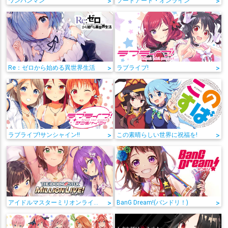
ワンパンマン
>
ソードアート・オンライン
>
Re：ゼロから始める異世界生活
>
ラブライブ!
>
ラブライブ!サンシャイン!!
>
この素晴らしい世界に祝福を!
>
アイドルマスターミリオンライブ!
>
BanG Dream!(バンドリ！)
>