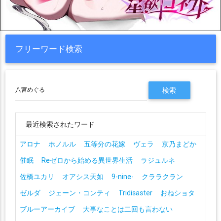
フリーワード検索
最近検索されたワード
アロナ
ホノルル
五等分の花嫁
ヴェラ
京乃まどか
催眠
Reゼロから始める異世界生活
ラジュルネ
佐橋ユカリ
オアシス天如
9-nine-
クララクラン
ゼルダ
ジェーン・コンティ
Tridisaster
おねショタ
ブルーアーカイブ
大事なことは二回も言わない