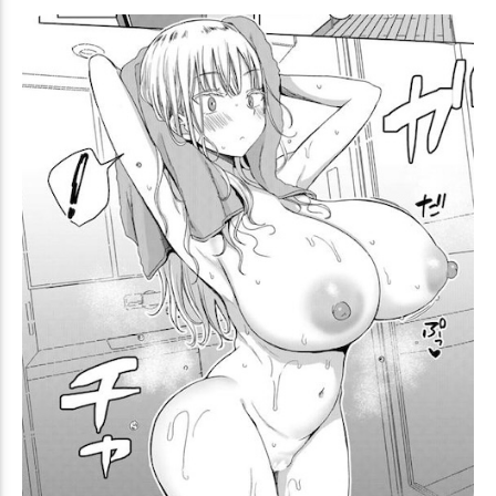
素股
男受け
合同作
妄想
Yシャツ
チアガール
2021年冬コミ(C99)
サンタ
裸エプロン
バブみ
COMIC1☆20
2022年夏コミ(C100)
触手
チン媚び
2022年冬コミ(C101)
ウェディングドレス
オホ声
寝顔
微エロ
BSS
獣耳
犬耳
マイクロ水着
スク水
褐色肌
2023年夏コミ(C102)
猫耳
壁尻
2023年冬コミ(C103)
COMIC1☆22
○○しないと出られない部屋
2024年夏コミ(C104)
2024年冬コミ(C105)
ふたなり
爆乳
マッサージ
うさぎ耳
目隠し
ボールギャグ
おねショタ
2025年冬コミ(C107)