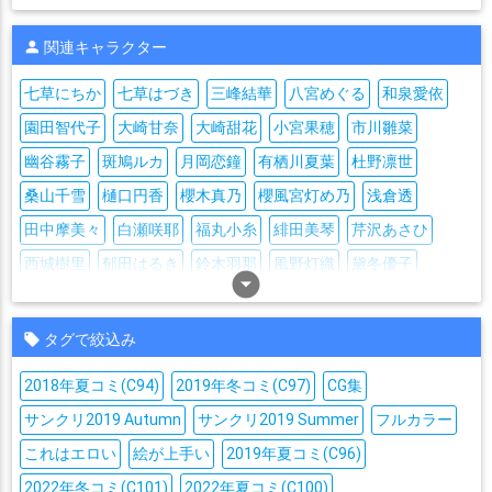
関連キャラクター
七草にちか
七草はづき
三峰結華
八宮めぐる
和泉愛依
園田智代子
大崎甘奈
大崎甜花
小宮果穂
市川雛菜
幽谷霧子
斑鳩ルカ
月岡恋鐘
有栖川夏葉
杜野凛世
桑山千雪
樋口円香
櫻木真乃
櫻風宮灯め乃
浅倉透
田中摩美々
白瀬咲耶
福丸小糸
緋田美琴
芹沢あさひ
西城樹里
郁田はるき
鈴木羽那
風野灯織
黛冬優子
arrow_drop_down_circle
タグで絞込み
2018年夏コミ(C94)
2019年冬コミ(C97)
CG集
サンクリ2019 Autumn
サンクリ2019 Summer
フルカラー
これはエロい
絵が上手い
2019年夏コミ(C96)
2022年冬コミ(C101)
2022年夏コミ(C100)