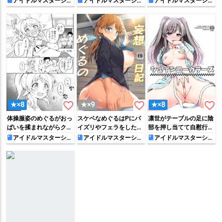
アイドルマスターシャ
アイドルマスターシャ
アイドルマスターシャ
イニーカラーズ
イニーカラーズ
イニーカラーズ
とになって…正常位や騎
互に騎乗位でハメられち
がら正常位や騎乗位で犯
乗位でハメて気持ちよく
ゃう!!
されて絶頂しちゃう♡
なっちゃう♡
favorite_border
favorite_border
favorite_border
★×8
★×9
★×8
体操服姿のめぐるがおっ
スケベなめぐるはPにパ
凛世がテーブルの足に陰
ぱいを揉まれながらクン
イズリやフェラをした
部を押し当てて自慰行為
ニされて感じたり、腕を
り、対面座位や正常位で
したり、冬優子が鏡を見
アイドルマスターシャ
アイドルマスターシャ
アイドルマスターシャ
イニーカラーズ
イニーカラーズ
イニーカラーズ
押さえつけられながら正
ハメて中出しSEXの妄想
ながら手マンオナニーし
常位で犯されて中出しさ
する!!
たり…
れてしまう…