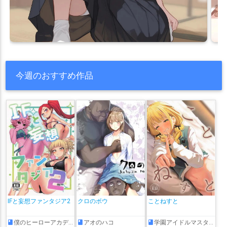
今週のおすすめ作品
IFと妄想ファンタジア2
クロのボウ
ことねすと
僕のヒーローアカデミア
アオのハコ
学園アイドルマスター