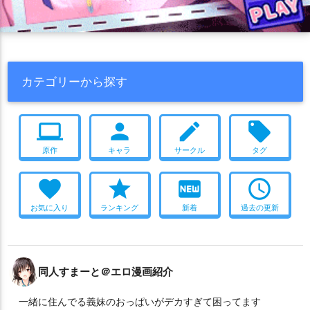
犬耳
猫耳
獣耳
男受け
目隠し
素股
羞恥
裸エプロン
褐色肌
触手
調教
貧乳
非エロ
顔射
キス
画集
CG集
フルカラー
水着
巨乳
むちむち
トロ顔
汗だく
パイズリ
バック
中出し
騎乗位
2018年夏コミ(C94)
カテゴリーから探す
制服
淫乱
ラブラブ
フェラ
かわいい
絵が上手い
これはエロい
堕落
連続
イキまくり
エロ多
おしっこ
computer
person
create
local_offer
キス
処女
おまけ本
2018年冬コミ(C95)
ニーソ
尻穴
原作
キャラ
サークル
タグ
レズ
オナニー
口内射精
COMIC1☆15
大集合
サンクリ2019 Summer
画集
非エロ
2019年夏コミ(C96)
favorite
star
fiber_new
access_time
日焼け
ぬるぬる
調教
合意なし
サンクリ2019 Autumn
お気に入り
ランキング
新着
過去の更新
メガネ
バニー
乱交
2019年冬コミ(C97)
浴衣
ごっくん
撮影
授乳手コキ
妊娠
アヘ顔
寝取られ
噴乳
ボテ腹
ウェイトレス
タイツ
メイド
複数人プレイ
イラマチオ
同人すまーと＠エロ漫画紹介
ダブルピース
ハーレム
羞恥
貧乳
お風呂
拘束
一緒に住んでる義妹のおっぱいがデカすぎて困ってます
おもちゃ
顔射
ダブルフェラ
ぶっかけ
二穴
媚薬・催眠