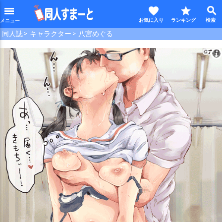
favorite
star
search
menu
同人誌
キャラクター
八宮めぐる