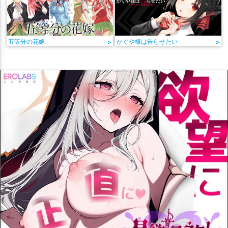
五等分の花嫁
>
かぐや様は告らせたい
>