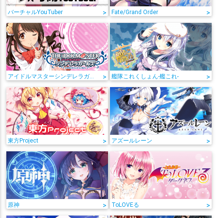
バーチャルYouTuber
>
Fate/Grand Order
>
アイドルマスターシンデレラガールズ
>
艦隊これくしょん-艦これ-
>
東方Project
>
アズールレーン
>
原神
>
ToLOVEる
>