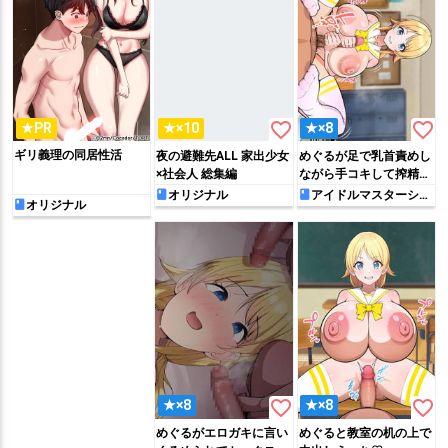
favorite_border
favorite_border
★PR
★×10
★×8
ギリ義理の同居性活
夜の避難先ALL 家出少女
めぐるが足で乳首責めし
×社会人 総集編
ながら手コキして搾精し
ちゃう!!
オリジナル
アイドルマスターシャ
オリジナル
イニーカラーズ
favorite_border
favorite_border
★×8
★×8
めぐるがエロガキに言い
めぐると教室の机の上で