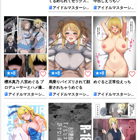
くるめられてセックスし
中出しえっち♡
ちゃう!!
アイドルマスターシャ
アイドルマスターシャ
イニーカラーズ
イニーカラーズ
favorite_border
favorite_border
favorite_border
★×8
★×8
★×8
櫻木真乃 八宮めぐる プ
馬乗りパイズリされて顔
めぐると正常位えっち
ロデューサーとハメ撮り
射されちゃうめぐる
本気セックス
アイドルマスターシャ
アイドルマスターシン
アイドルマスターシャ
イニーカラーズ
デレラガールズ
イニーカラーズ