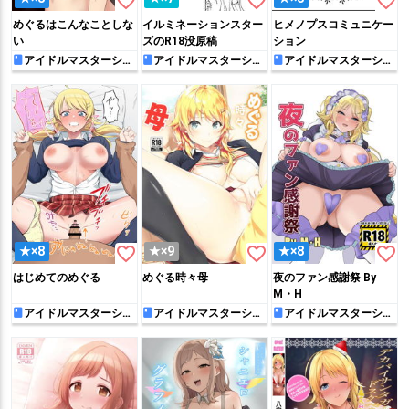
favorite_border
favorite_border
favorite_border
めぐるはこんなことしな
イルミネーションスター
ヒメノプスコミュニケー
い
ズのR18没原稿
ション
アイドルマスターシャ
アイドルマスターシャ
アイドルマスターシャ
イニーカラーズ
イニーカラーズ
イニーカラーズ
favorite_border
favorite_border
favorite_border
★×8
★×9
★×8
はじめてのめぐる
めぐる時々母
夜のファン感謝祭 By
M・H
アイドルマスターシャ
アイドルマスターシャ
アイドルマスターシャ
イニーカラーズ
イニーカラーズ
イニーカラーズ