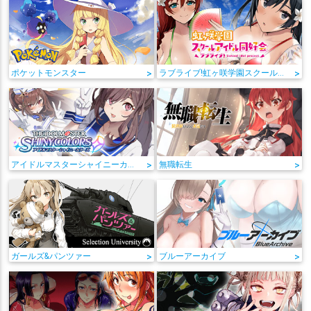
ポケットモンスター
>
ラブライブ!虹ヶ咲学園スクールアイドル同好会
>
アイドルマスターシャイニーカラーズ
>
無職転生
>
ガールズ&パンツァー
>
ブルーアーカイブ
>