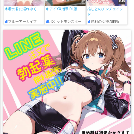
水着の君に溺れゆく
キアイXX指導 DL版
推しとのチンチェイン
ド
ブルーアーカイブ
ポケットモンスター
勝利の女神:NIKKE