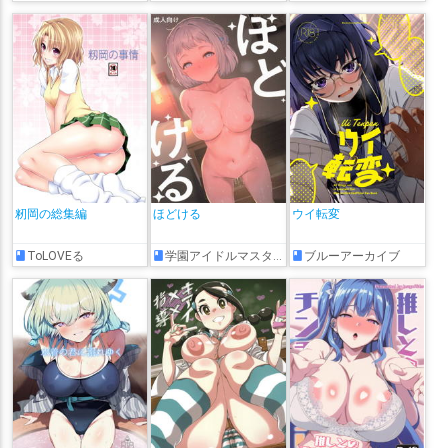
籾岡の総集編
ほどける
ウイ転変
ToLOVEる
学園アイドルマスター
ブルーアーカイブ