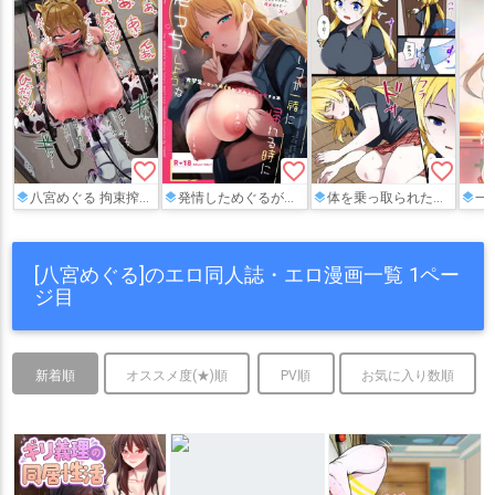
favorite_border
favorite_border
favorite_border
八宮めぐる 拘束搾乳連続絶頂機械責め
発情しためぐるがディルドを使ってオナニーしたり、Pに乳首を弄られながら正常位や騎乗位で犯されて絶頂しちゃう♡
体を乗っ取られためぐるが鏡の前でオナニーしたり、AVデビューすることになって…正常位や騎乗位でハメて気持ちよくなっちゃう♡
一度Pと身体の関
[八宮めぐる]のエロ同人誌・エロ漫画一覧 1ペー
ジ目
新着順
オススメ度(★)順
PV順
お気に入り数順