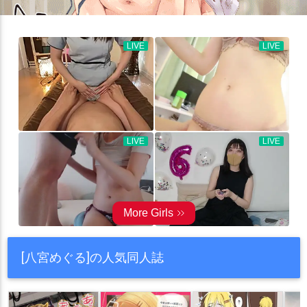
[八宮めぐる]の人気同人誌