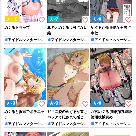
favorite_border
favorite_border
favorite_border
★×10
★×7
★×8
めぐるトラップ
真乃とめぐるは許さない
めぐるが低身長な王族に
編
奉仕
アイドルマスターシャ
アイドルマスターシャ
アイドルマスターシャ
イニーカラーズ
イニーカラーズ
イニーカラーズ
favorite_border
favorite_border
favorite_border
★×8
★×8
★×8
めぐると浜辺でボテエッ
ビキニ姿のめぐるが立ち
八宮めぐる 拘束搾乳連続
チ
バックで犯されて感じち
絶頂機械責め
ゃう♡
アイドルマスターシャ
アイドルマスターシャ
アイドルマスターシャ
イニーカラーズ
イニーカラーズ
イニーカラーズ