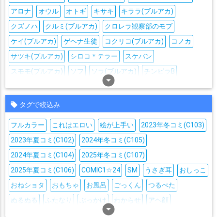
アロナ
オウル
オトギ
キサキ
キララ(ブルアカ)
クズノハ
クルミ(ブルアカ)
クロレラ観察部のモブ
ケイ(ブルアカ)
ゲヘナ生徒
コクリコ(ブルアカ)
コノカ
サツキ(ブルアカ)
シロコ＊テラー
スケバン
スモモ(ブルアカ)
ソフ
ソラ(ブルアカ)
チンピラB
arrow_drop_down_circle
ティーパーティーのモブ
トリニティ生徒
ニコ(ブルアカ)
ニヤニヤ教授
ハイランダー鉄道学園のモブ
ハナコ
タグで絞込み
バニーガール・ガード
ヒナ(ブルアカ)
フルカラー
これはエロい
絵が上手い
2023年冬コミ(C103)
ヒロミ(ブルーアーカイブ)
フィットネス落語部のモブ
プラナ
2023年夏コミ(C102)
2024年冬コミ(C105)
ヘルメット団
ヘルメット団幹部
2024年夏コミ(C104)
2025年冬コミ(C107)
ベアトリーチェ(ブルーアーカイブ)
マルクト
ミレニアム生徒
2025年夏コミ(C106)
COMIC1☆24
SM
うさぎ耳
おしっこ
ミレニアム生徒A
ユスティナ信徒
おねショタ
おもちゃ
お風呂
ごっくん
つるぺた
ワイルドハント芸術学院のモブ
ヴァルキューレ生徒
ぬるぬる
ふたなり
ぶっかけ
わからせ
アヘ顔
ヴァルキューレ警察学校のモブ
arrow_drop_down_circle
一之瀬アスナ
七度ユキノ
イラマチオ
オナニー
オホ声
サンタ
シスター
スク水