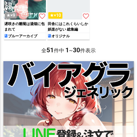
favorite_border
favorite_border
★×9
★×10
遅咲きの雛菊は湯烟に包
田舎にはこれくらいしか
まれて
娯楽がない 総集編
ブルーアーカイブ
オリジナル
51
1
30
全
件中
~
件表示