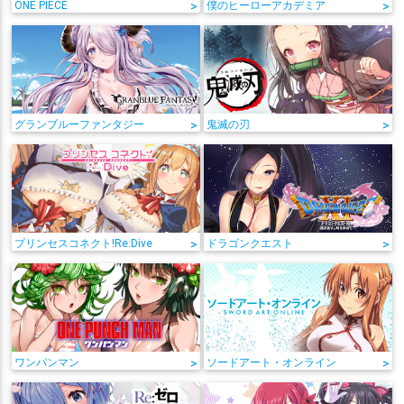
ONE PIECE
>
僕のヒーローアカデミア
>
グランブルーファンタジー
>
鬼滅の刃
>
プリンセスコネクト!Re:Dive
>
ドラゴンクエスト
>
ワンパンマン
>
ソードアート・オンライン
>