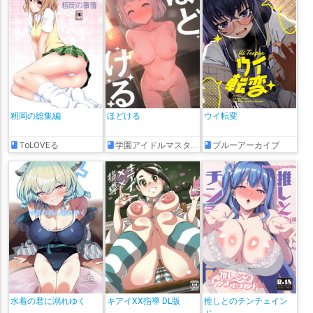
籾岡の総集編
ほどける
ウイ転変
ToLOVEる
学園アイドルマスター
ブルーアーカイブ
水着の君に溺れゆく
キアイXX指導 DL版
推しとのチンチェイン