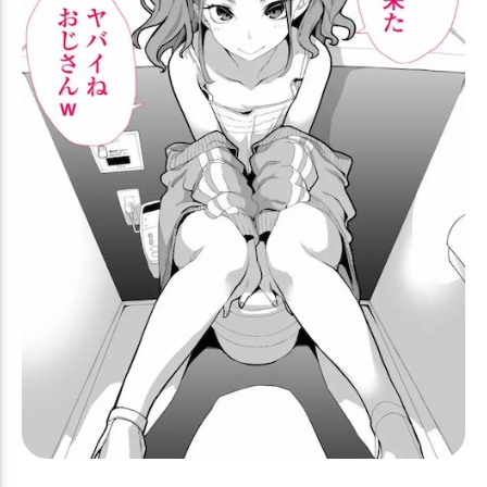
花岡ユズ
若狭フユ
若葉ヒナタ
荒槇ヤクモ
蒼森ミネ
薄葉リツ
薬子サヤ
衣斐レナ
角楯カリン
調月リオ
豊見コトリ
赤司ジュンコ
近衛ミナ
連河チェリノ
連邦生徒会長
里浜ウミカ
野正レイ
銀鏡イオリ
錠前サオリ
間宵シグレ
阿慈谷ヒフミ
陸八魔アル
霞沢ミユ
静山マシロ
音瀬コタマ
風倉モエ
風紀委員会のモブ
飛鳥馬トキ
鬼怒川カスミ
鬼方カヨコ
魑魅一座
鰐渕アカリ
鷲見セリナ
鹿山レイジョ
黒崎コユキ
黒舘ハルナ
黒見セリカ