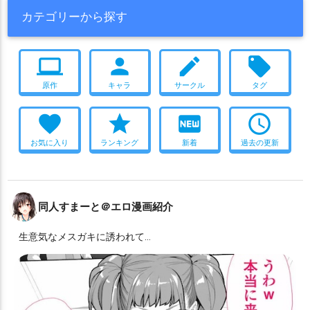
撮影
ハーレム
ダブルフェラ
顔射
貧乳
オナニー
キス
カテゴリーから探す
春日ツバキ
月雪ミヤコ
朝比奈フィーナ
朝霧スオウ
COMIC1☆24
マイクロ水着
処女
調教
おもちゃ
堕落
朝顔ハナエ
朱城ルミ
杏山カズサ
板垣カノエ
柚鳥ナツ
2023年冬コミ(C103)
2024年夏コミ(C104)
水着
オホ声
computer
person
create
local_offer
栗村アイリ
栗浜アケミ
桐生キキョウ
桐藤ナギサ
ごっくん
媚薬・催眠
開発
素股
目隠し
拘束
ふたなり
桑上カホ
桜井ミヨ
梔子ユメ
梯スバル
棗イロハ
原作
キャラ
サークル
タグ
レズ
連続
合同作
制服
獣耳
タイツ
ブルマ
つるぺた
椎名ツムギ
槌永ヒヨリ
橘ノゾミ
橘ヒカリ
歌住サクラコ
褐色肌
足コキ
これはエロい
2024年冬コミ(C105)
favorite
star
fiber_new
access_time
正義実現委員会のモブ
水羽ミモリ
氷室セナ
池倉マリナ
ボールギャグ
男受け
お風呂
触手
ボテ腹
羞恥
お気に入り
ランキング
新着
過去の更新
河和シズコ
河駒風ラブ
浅黄ムツキ
浦和ハナコ
海警
イキまくり
爆乳
フルカラー
和服・着物
清澄アキラ
温泉開発部員
漆原カグヤ
火宮チナツ
2025年夏コミ(C106)
ぬるぬる
チャイナドレス
寝取られ
牛牧ジュリ
狐坂ワカモ
猫塚ヒビキ
獅子堂イズミ
リョナ
寝顔
睡姦
猫耳
ツインテール
ニーソ
メガネ
同人すまーと＠エロ漫画紹介
玄龍門のモブ
生塩ノア
由良木モモカ
申谷カイ
白尾エリ
メスガキ
チン媚び
うさぎ耳
サンタ
シスター
ナース
白洲アズサ
白石ウタハ
百合園セイア
生意気なメスガキに誘われて…
メイド
妊娠
スク水
ダブルピース
画集
噴乳
SM
百鬼夜行連合学院のモブ
監原ミスズ
砂狼シロコ
ぷに巨乳
わからせ
凌辱
獣姦
妄想
好みが分かれる
秋泉モミジ
秤アツコ
空井サキ
空崎ヒナ
立木マイア
おねショタ
2025年冬コミ(C107)
乱交
おまけ付き
箭吹シュロ
美甘ネル
羽川ハスミ
羽沼マコト
聖園ミカ
言葉責め
布コキ
犬耳