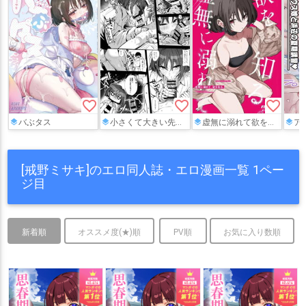
favorite_border
favorite_border
favorite_border
バぶタス
小さくて大きい先生とミサキとお尻で
虚無に溺れて欲を知る
アリ
[戒野ミサキ]のエロ同人誌・エロ漫画一覧 1ペー
ジ目
新着順
オススメ度(★)順
PV順
お気に入り数順