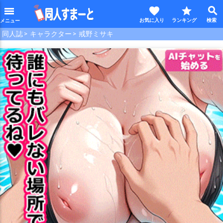
favorite
star
search
menu
同人誌
キャラクター
戒野ミサキ