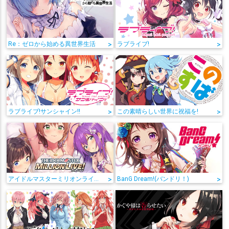
Re：ゼロから始める異世界生活
>
ラブライブ!
>
ラブライブ!サンシャイン!!
>
この素晴らしい世界に祝福を!
>
アイドルマスターミリオンライブ!
>
BanG Dream!(バンドリ！)
>