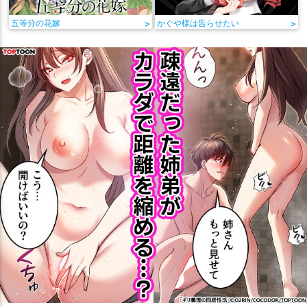
五等分の花嫁
>
かぐや様は告らせたい
>