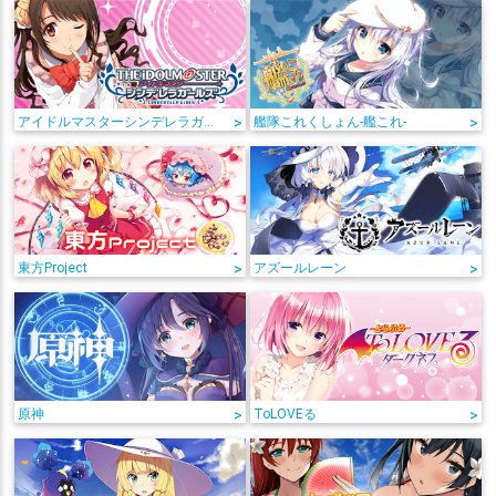
アイドルマスターシンデレラガールズ
>
艦隊これくしょん-艦これ-
>
東方Project
>
アズールレーン
>
原神
>
ToLOVEる
>