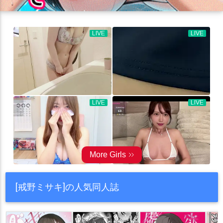
[戒野ミサキ]の人気同人誌