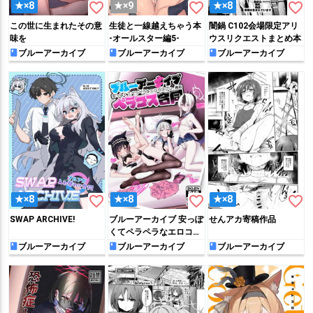
favorite_border
favorite_border
favorite_border
★×8
★×9
★×8
この世に生まれたその意
生徒と一線越えちゃう本
闇鍋 C102会場限定アリ
味を
-オールスター編5-
ウスリクエストまとめ本
ブルーアーカイブ
ブルーアーカイブ
ブルーアーカイブ
favorite_border
favorite_border
favorite_border
★×8
★×8
★×8
SWAP ARCHIVE!
ブルーアーカイブ 安っぽ
せんアカ寄稿作品
くてペラペラなエロコス
プレ、通称 ペラコス合同
ブルーアーカイブ
ブルーアーカイブ
ブルーアーカイブ