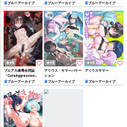
ブルーアーカイブ
ブルーアーカイブ
ブルーアーカイブ
favorite_border
favorite_border
favorite_border
★×9
★×9
★×9
ブルアカ凌辱合同誌
アリウス・サマーバケー
アリウスサマー
「CuteAggression」
ション
ブルーアーカイブ
ブルーアーカイブ
ブルーアーカイブ