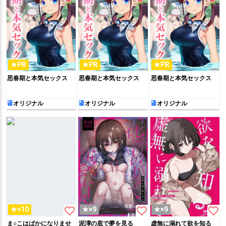
★PR
★PR
★PR
思春期と本気セックス
思春期と本気セックス
思春期と本気セックス
オリジナル
オリジナル
オリジナル
favorite_border
favorite_border
favorite_border
★×10
★×9
★×9
ま○こはばかになりませ
泥濘の底で夢を見る
虚無に溺れて欲を知る