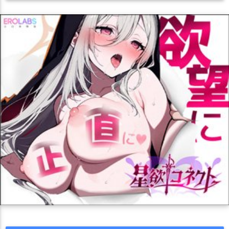
七神リン
七稜アヤメ
三善タカネ
下倉メグ
下江コハル
タイツ
ダブルピース
ダブルフェラ
チャイナドレス
不動アン
不知火カヤ
不破レンゲ
中務キリノ
丹花イブキ
チン媚び
ツインテール
トロ顔
ナース
ニーソ
ハーレム
久田イズナ
乙花スミレ
人力車の生徒
仲正イチカ
バック
バニー
パイズリ
フェラ
ブルマ
ボテ腹
伊原木ヨシミ
伊草ハルカ
伊落マリー
佐城トモエ
ボールギャグ
マイクロ水着
メイド
メガネ
メスガキ
元宮チアキ
内海アオバ
円堂シミコ
剣先ツルギ
ラブラブ
リョナ
レズ
中出し
乱交
二穴
凌辱
処女
勇美カエデ
勘解由小路ユカリ
十六夜ノノミ
千鳥ミチル
制服
口内射精
和服・着物
噴乳
堕落
妄想
妊娠
古関ウイ
各務チヒロ
合歓垣フブキ
和楽チセ
媚薬・催眠
寝取られ
寝顔
尻穴
巨乳
布コキ
拘束
和泉元エイミ
土生アザミ
多面指し将棋部のモブ
撮影
水着
淫乱
爆乳
犬耳
猫耳
獣姦
獣耳
男受け
夜桜キララ
大野ツクヨ
天地ニヤ
天童アリス
天見ノドカ
目隠し
睡姦
素股
羞恥
褐色肌
触手
調教
貧乳
天雨アコ
奥空アヤネ
女先生
姫木メル
宇沢レイサ
足コキ
顔射
おまけ付き
キス
画集
2023年夏コミ(C102)
守月スズミ
安守ミノリ
室笠アカネ
小塗マキ
小鈎ハレ
巨乳
むちむち
汗だく
複数人プレイ
イラマチオ
小鳥遊ホシノ
尾刃カンナ
岩櫃アユム
川流シノン
パイズリ
バック
おしっこ
ぶっかけ
尻穴
中出し
御稜ナグサ
愛清フウカ
戒野ミサキ
扇喜アオイ
フェラ
二穴
合意なし
口内射精
かわいい
絵が上手い
才羽ミドリ
才羽モモイ
救急医学部のモブ
旗見エリカ
エロ多
トロ顔
ラブラブ
騎乗位
バニー
淫乱
アヘ顔
早瀬ユウカ
明星ヒマリ
春原ココナ
春原シュン