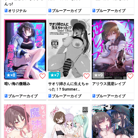
んっ!
オリジナル
ブルーアーカイブ
ブルーアーカイブ
favorite_border
favorite_border
favorite_border
★×8
★×7
★×9
暗い海の微睡み
サオリ姉さんに生えちゃ
アリウス流逆レイプ
った！? Summer
Edition
ブルーアーカイブ
ブルーアーカイブ
ブルーアーカイブ