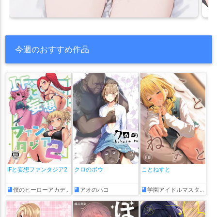
今週のおすすめ作品
IFと妄想ファンタジア2
クロのボウ
ことねすと
僕のヒーローアカデミア
アオのハコ
学園アイドルマスター