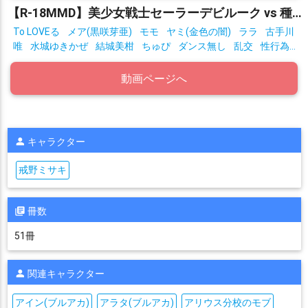
【R-18MMD】美少女戦士セーラーデビルーク vs 種付けおじさん星人 After
To LOVEる
メア(黒咲芽亜)
モモ
ヤミ(金色の闇)
ララ
古手川
唯
水城ゆきかぜ
結城美柑
ちゅぴ
ダンス無し
乱交
性行為
有り
拘束
動画ページへ
キャラクター
戒野ミサキ
冊数
51冊
関連キャラクター
アイン(ブルアカ)
アラタ(ブルアカ)
アリウス分校のモブ