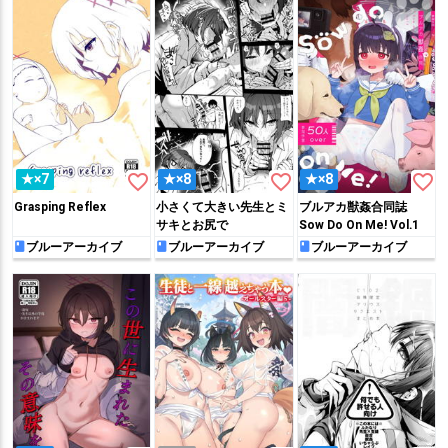
favorite_border
favorite_border
favorite_border
★×7
★×8
★×8
Grasping Reflex
小さくて大きい先生とミ
ブルアカ獣姦合同誌
サキとお尻で
Sow Do On Me! Vol.1
ブルーアーカイブ
ブルーアーカイブ
ブルーアーカイブ