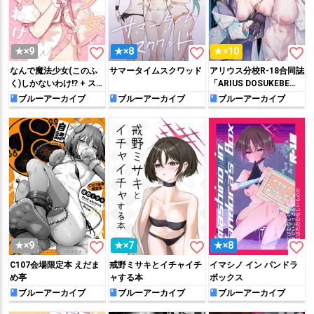
favorite_border
favorite_border
favorite_border
★×9
★×8
★×10
なんで魔法少女(このふ
サマータイムスクワッド
アリウス分校R-18合同誌
く)しかないわけ!? + スバ
「ARIUS DOSUKEBE
ルせんぱいとHなことす
ARCHIVE」
ブルーアーカイブ
ブルーアーカイブ
ブルーアーカイブ
るらくがき本
favorite_border
favorite_border
favorite_border
★×9
★×7
★×8
C107会場限定本 えだま
戒野ミサキとイチャイチ
イマシノ イン パンドラ
め亭
ャする本
ボックス
ブルーアーカイブ
ブルーアーカイブ
ブルーアーカイブ