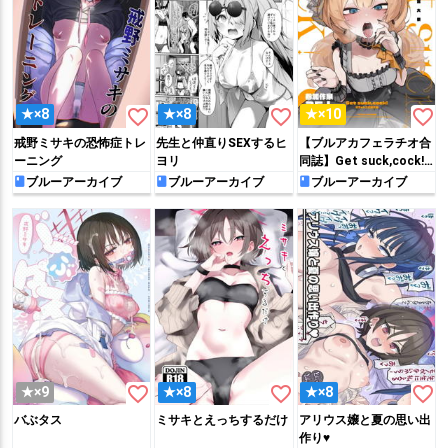
favorite_border
favorite_border
favorite_border
★×8
★×8
★×10
戒野ミサキの恐怖症トレ
先生と仲直りSEXするヒ
【ブルアカフェラチオ合
ーニング
ヨリ
同誌】Get suck,cock!
キヴォトス口淫大祭
ブルーアーカイブ
ブルーアーカイブ
ブルーアーカイブ
favorite_border
favorite_border
favorite_border
★×9
★×8
★×8
バぶタス
ミサキとえっちするだけ
アリウス嬢と夏の思い出
作り♥