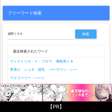
フリーワード検索
最近検索されたワード
ヴィクトリカ・ド・ブロワ
飛鳥馬トキ
男受け ショタ 貧乳
バーヴァン・シー
マエリベリー・ハーン
アイドルマスターシャイニーカラーズ
BanG Dream!(バンドリ！)
浦部リカ
ゆるキャン△
アイドルマスターミリオンライブ!
ティア・ハリベル
【PR】
c.c
フルカラー
ブルーアーカイブ