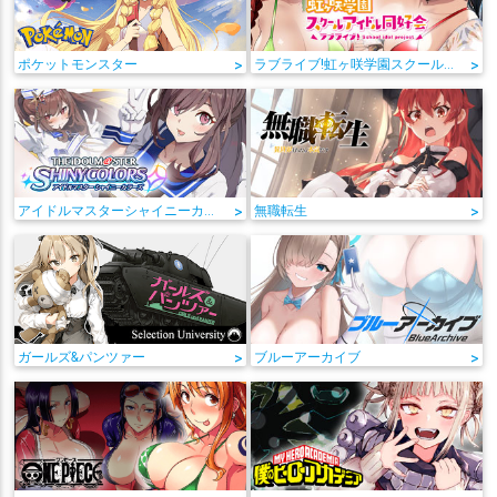
ポケットモンスター
>
ラブライブ!虹ヶ咲学園スクールアイドル同好会
>
アイドルマスターシャイニーカラーズ
>
無職転生
>
ガールズ&パンツァー
>
ブルーアーカイブ
>