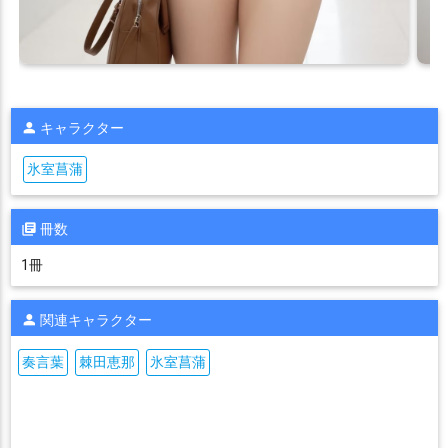
キャラクター
氷室菖蒲
冊数
1冊
関連キャラクター
奏言葉
棘田恵那
氷室菖蒲