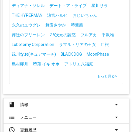
ディアナ・ソレル
デート・ア・ライブ
星川サラ
THE HYPERMAN
涼宮ハルヒ
おじいちゃん
永久のユウグレ
舞園さやか
琴葉茜
葬送のフリーレン
2.5次元の誘惑
ブルアカ
平沢唯
Lobotomy Corporation
サマルトリアの王女
巨根
緑川なお(キュアマーチ)
BLACK DOG
MoonPhase
島村卯月
堕落 イキ オホ
アトリエ八福庵
もっと見る
>
book
arrow_drop_down
情報
list
arrow_drop_down
メニュー
access_time
arrow_drop_down
更新履歴