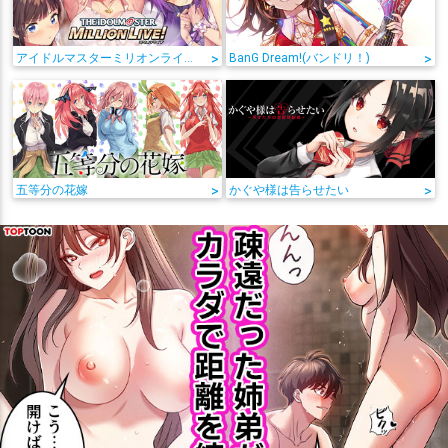
アイドルマスターミリオンライブ!
>
BanG Dream!(バンドリ！)
>
五等分の花嫁
>
かぐや様は告らせたい
>