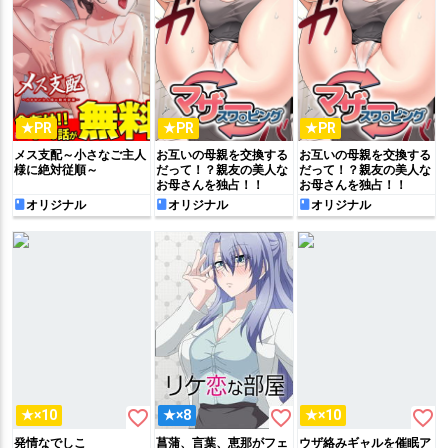
★PR
★PR
★PR
メス支配～小さなご主人
お互いの母親を交換する
お互いの母親を交換する
様に絶対従順～
だって！？親友の美人な
だって！？親友の美人な
お母さんを独占！！
お母さんを独占！！
オリジナル
オリジナル
オリジナル
favorite_border
favorite_border
favorite_border
★×10
★×8
★×10
発情なでしこ
菖蒲、言葉、恵那がフェ
ウザ絡みギャルを催眠ア