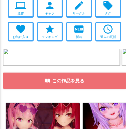
computer
person
create
local_offer
原作
キャラ
サークル
タグ
favorite
star
fiber_new
access_time
お気に入り
ランキング
新着
過去の更新
この作品を見る