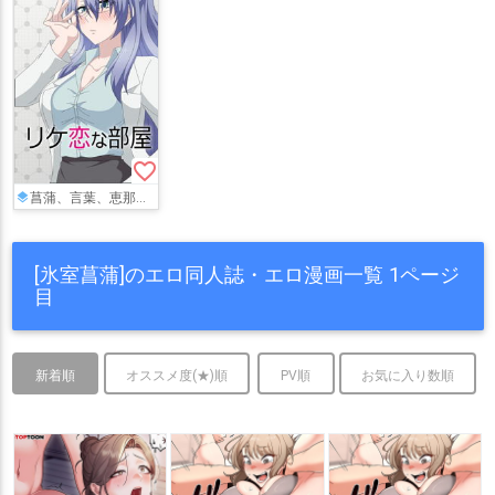
favorite_border
菖蒲、言葉、恵那がフェラやパイズリしたり、輪姦されて全身ドロドロになっちゃうリケ恋のフルカラーCG集‼︎
[氷室菖蒲]のエロ同人誌・エロ漫画一覧 1ページ
目
新着順
オススメ度(★)順
PV順
お気に入り数順