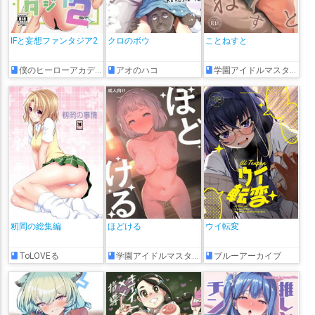
IFと妄想ファンタジア2
クロのボウ
ことねすと
僕のヒーローアカデミア
アオのハコ
学園アイドルマスター
籾岡の総集編
ほどける
ウイ転変
ToLOVEる
学園アイドルマスター
ブルーアーカイブ