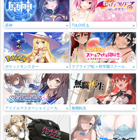
原神
>
ToLOVEる
>
ポケットモンスター
>
ラブライブ!虹ヶ咲学園スクールアイドル同好会
>
アイドルマスターシャイニーカラーズ
>
無職転生
>