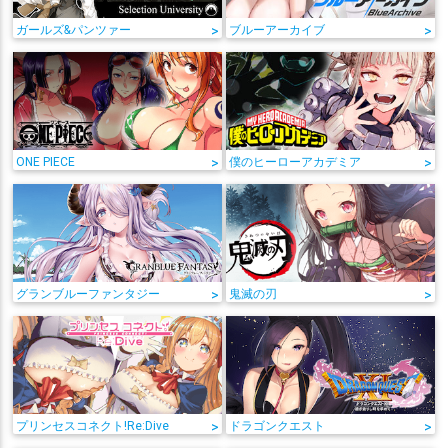
ガールズ&パンツァー
>
ブルーアーカイブ
>
ONE PIECE
>
僕のヒーローアカデミア
>
グランブルーファンタジー
>
鬼滅の刃
>
プリンセスコネクト!Re:Dive
>
ドラゴンクエスト
>