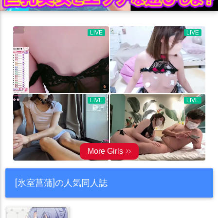
[氷室菖蒲]の人気同人誌