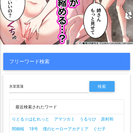
フリーワード検索
最近検索されたワード
りとる☆はむれっと
アマツカミ
うるりひ
原村和
間桐桜
18号
僕のヒーローアカデミア
ぐだ子