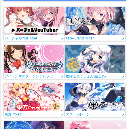
バーチャルYouTuber
>
Fate/Grand Order
>
アイドルマスターシンデレラガールズ
>
艦隊これくしょん-艦これ-
>
東方Project
>
アズールレーン
>