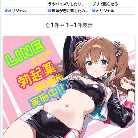
ラやパイズリしたり、輪
プリで黙らせる
姦されて全身ドロドロに
オリジナル
理系が恋に落ちたので
オリジナル
証明してみた。
なっちゃうリケ恋のフル
カラーCG集‼︎
1
1
1
全
件中
~
件表示