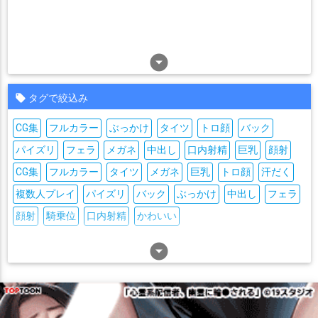
arrow_drop_down_circle
タグで絞込み
CG集
フルカラー
ぶっかけ
タイツ
トロ顔
バック
パイズリ
フェラ
メガネ
中出し
口内射精
巨乳
顔射
CG集
フルカラー
タイツ
メガネ
巨乳
トロ顔
汗だく
複数人プレイ
パイズリ
バック
ぶっかけ
中出し
フェラ
顔射
騎乗位
口内射精
かわいい
arrow_drop_down_circle