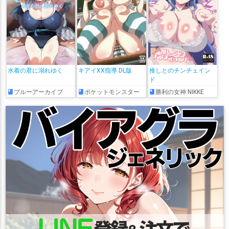
水着の君に溺れゆく
キアイXX指導 DL版
推しとのチンチェイン
ド
ブルーアーカイブ
ポケットモンスター
勝利の女神:NIKKE