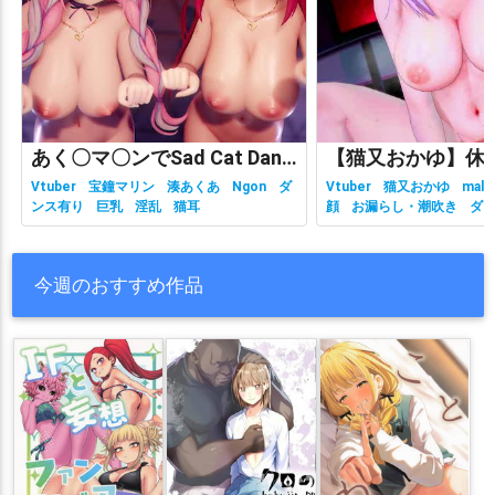
あく〇マ〇ンでSad Cat Dance
Vtuber
宝鐘マリン
湊あくあ
Ngon
ダ
Vtuber
猫又おかゆ
malc
ンス有り
巨乳
淫乱
猫耳
顔
お漏らし・潮吹き
ダ
有り
ホロライブ
主観視
乳
性行為有り
淫乱
獣耳
今週のおすすめ作品