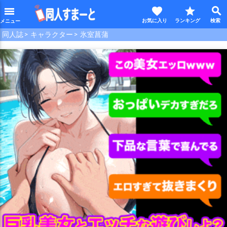
favorite
star
search
menu
同人誌
キャラクター
氷室菖蒲