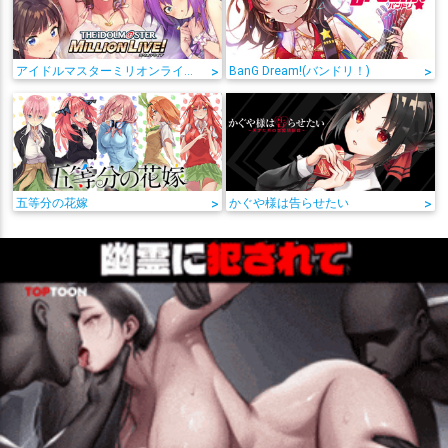
アイドルマスターミリオンライブ!
>
BanG Dream!(バンドリ！)
>
五等分の花嫁
>
かぐや様は告らせたい
>