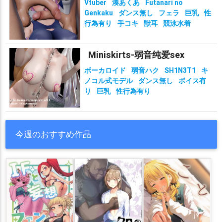
Vtuber
湊あくあ
Futanari no
Genkaku
ダンス無し
フェラ
巨乳
性
行為有り
手コキ
獣耳
競泳水着
Miniskirts-弱音纯爱sex
ボーカロイド
弱音ハク
SH1N3T1
キ
ノコル式モデル
ダンス無し
ボイス有
り
巨乳
性行為有り
今週のおすすめ作品