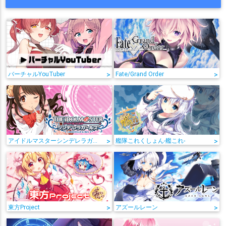
バーチャルYouTuber
>
Fate/Grand Order
>
アイドルマスターシンデレラガールズ
>
艦隊これくしょん-艦これ-
>
東方Project
>
アズールレーン
>