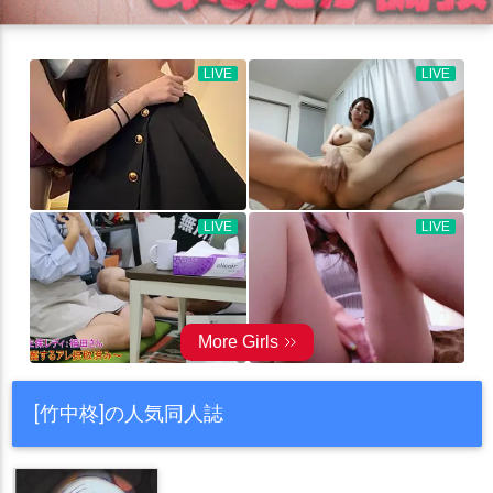
[竹中柊]の人気同人誌