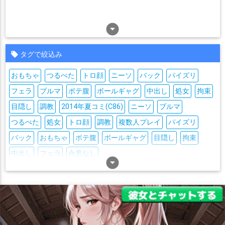
arrow_drop_down_circle
タグで絞込み
おもちゃ
つるぺた
トロ顔
ニーソ
バック
パイズリ
フェラ
ブルマ
ボテ腹
ボールギャグ
中出し
処女
拘束
目隠し
調教
2014年夏コミ(C86)
ニーソ
ブルマ
つるぺた
処女
トロ顔
調教
複数人プレイ
パイズリ
バック
おもちゃ
ボテ腹
ボールギャグ
目隠し
拘束
中出し
フェラ
合意なし
arrow_drop_down_circle