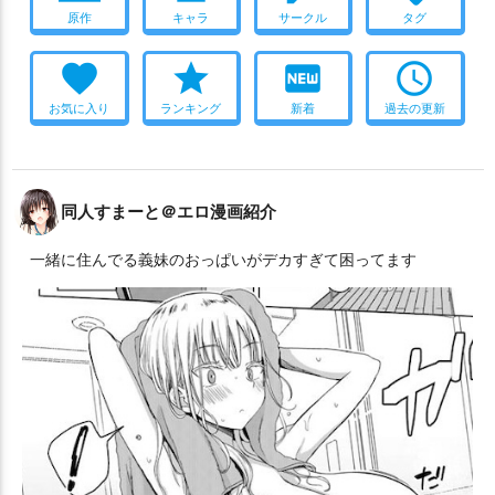
原作
キャラ
サークル
タグ
favorite
star
fiber_new
access_time
お気に入り
ランキング
新着
過去の更新
同人すまーと＠エロ漫画紹介
一緒に住んでる義妹のおっぱいがデカすぎて困ってます