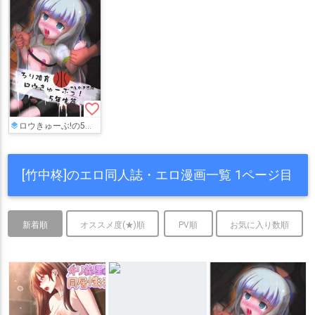
favorite_border
ロウきゅーぶ!の5年生たちが徹底的な調教でトロ顔を隠せない。
[竹中柊]のエロ同人誌・エロ漫画一覧 1ページ目
新着順
オススメ度(★)順
PV順
お気に入り数順