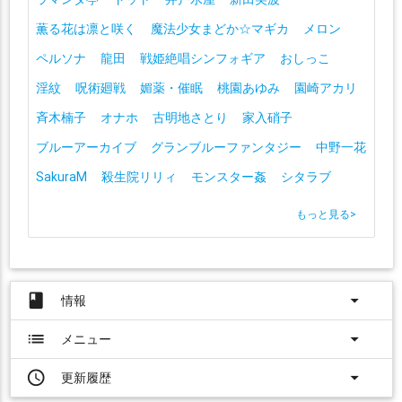
薫る花は凛と咲く
魔法少女まどか☆マギカ
メロン
ペルソナ
龍田
戦姫絶唱シンフォギア
おしっこ
淫紋
呪術廻戦
媚薬・催眠
桃園あゆみ
園崎アカリ
斉木楠子
オナホ
古明地さとり
家入硝子
ブルーアーカイブ
グランブルーファンタジー
中野一花
SakuraM
殺生院リリィ
モンスター姦
シタラブ
もっと見る
>
book
arrow_drop_down
情報
list
arrow_drop_down
メニュー
access_time
arrow_drop_down
更新履歴