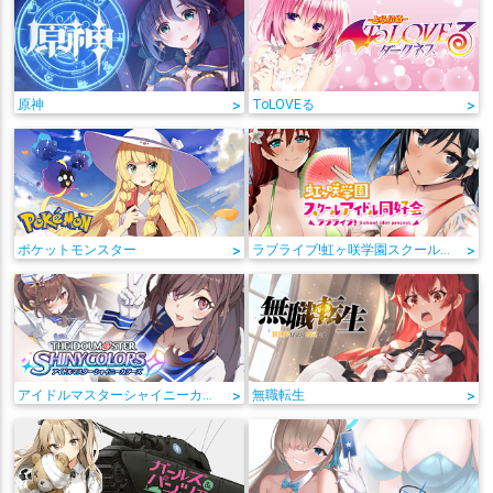
原神
>
ToLOVEる
>
ポケットモンスター
>
ラブライブ!虹ヶ咲学園スクールアイドル同好会
>
アイドルマスターシャイニーカラーズ
>
無職転生
>