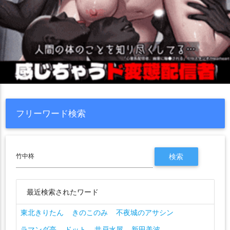
フリーワード検索
最近検索されたワード
東北きりたん
きのこのみ
不夜城のアサシン
ラマンダ亭
ドット
井戸水屋
新田美波