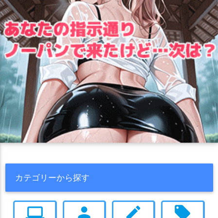
カテゴリーから探す
computer
person
create
local_offer