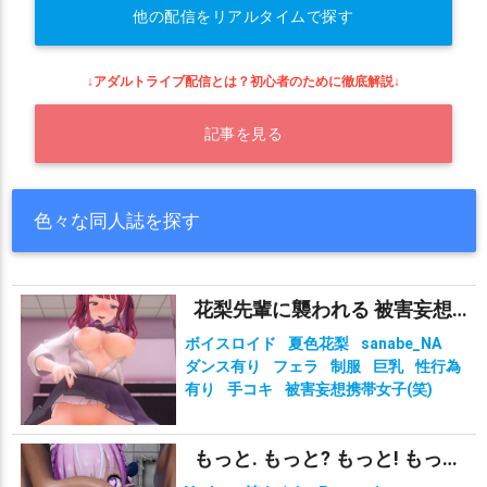
他の配信をリアルタイムで探す
↓アダルトライブ配信とは？初心者のために徹底解説↓
記事を見る
色々な同人誌を探す
花梨先輩に襲われる 被害妄想携帯女子（笑）
ボイスロイド
夏色花梨
sanabe_NA
ダンス有り
フェラ
制服
巨乳
性行為
有り
手コキ
被害妄想携帯女子(笑)
もっと. もっと? もっと! もっと!?!?