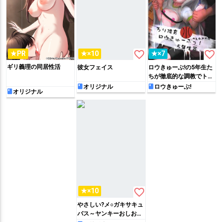
favorite_border
favorite_border
★PR
★×10
★×7
ギリ義理の同居性活
彼女フェイス
ロウきゅーぶ!の5年生た
ちが徹底的な調教でトロ
顔を隠せない。
オリジナル
ロウきゅーぶ!
オリジナル
favorite_border
★×10
やさしい?メ○ガキサキュ
バス～ヤンキーおしおき