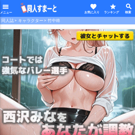
favorite
star
search
menu
同人誌
キャラクター
竹中柊