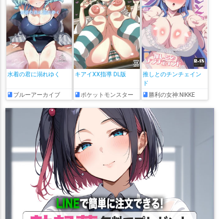
水着の君に溺れゆく
キアイXX指導 DL版
推しとのチンチェイン
ド
ブルーアーカイブ
ポケットモンスター
勝利の女神:NIKKE