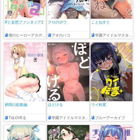
IFと妄想ファンタジア2
クロのボウ
ことねすと
僕のヒーローアカデミア
アオのハコ
学園アイドルマスター
籾岡の総集編
ほどける
ウイ転変
ToLOVEる
学園アイドルマスター
ブルーアーカイブ