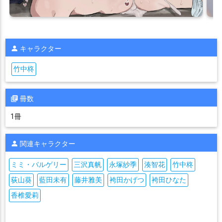
キャラクター
竹中柊
冊数
1冊
関連キャラクター
ミミ・バルゲリー
三沢真帆
永塚紗季
湊智花
竹中柊
荻山葵
藍田未有
藤井雅美
袴田かげつ
袴田ひなた
香椎愛莉