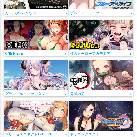
ガールズ&パンツァー
>
ブルーアーカイブ
>
ONE PIECE
>
僕のヒーローアカデミア
>
グランブルーファンタジー
>
鬼滅の刃
>
プリンセスコネクト!Re:Dive
>
ドラゴンクエスト
>