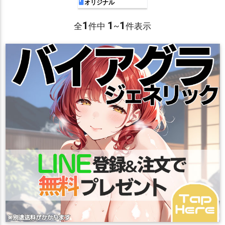
編～
オリジナル
1
1
1
全
件中
~
件表示