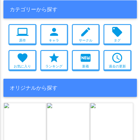
尻穴
二穴
おまけ付き
寝顔
睡姦
2025年冬コミ(C107)
カテゴリーから探す
タイツ
スカトロ
即堕ち
ハーレム
授乳手コキ
筆おろし
噴乳
風俗
画集
メガネ
爆乳
おねショタ
目隠し
computer
person
create
local_offer
モンスター姦
壁尻
原作
キャラ
サークル
タグ
favorite
star
fiber_new
access_time
お気に入り
ランキング
新着
過去の更新
オリジナルから探す