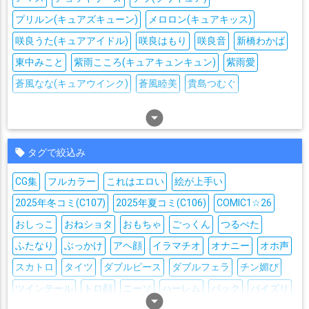
プリルン(キュアズキューン)
メロロン(キュアキッス)
咲良うた(キュアアイドル)
咲良はもり
咲良音
新橋わかば
東中みこと
紫雨こころ(キュアキュンキュン)
紫雨愛
蒼風なな(キュアウインク)
蒼風睦美
貴島つむぐ
arrow_drop_down_circle
タグで絞込み
CG集
フルカラー
これはエロい
絵が上手い
2025年冬コミ(C107)
2025年夏コミ(C106)
COMIC1☆26
おしっこ
おねショタ
おもちゃ
ごっくん
つるぺた
ふたなり
ぶっかけ
アヘ顔
イラマチオ
オナニー
オホ声
スカトロ
タイツ
ダブルピース
ダブルフェラ
チン媚び
ツインテール
トロ顔
ニーソ
ハーレム
バック
パイズリ
arrow_drop_down_circle