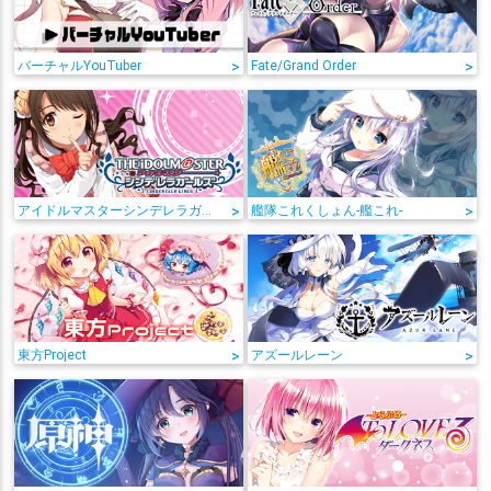
バーチャルYouTuber
>
Fate/Grand Order
>
アイドルマスターシンデレラガールズ
>
艦隊これくしょん-艦これ-
>
東方Project
>
アズールレーン
>