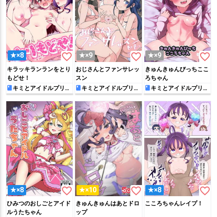
favorite_border
favorite_border
favorite_border
★×8
★×9
★×9
キラッキランランをとり
おじさんとファンサレッ
きゅんきゅんびっちここ
もどせ！
スン
ろちゃん
キミとアイドルプリキ
キミとアイドルプリキ
キミとアイドルプリキ
ュア♪
ュア♪
ュア♪
favorite_border
favorite_border
favorite_border
★×8
★×10
★×8
ひみつのおしごとアイド
きゅんきゅんはあとドロ
こころちゃんレイプ！
ルうたちゃん
ップ