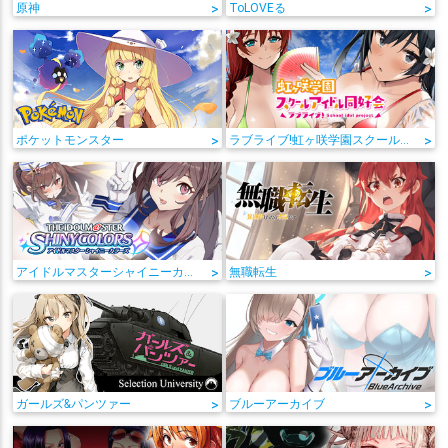
原神
>
ToLOVEる
>
ポケットモンスター
>
ラブライブ!虹ヶ咲学園スクールアイドル同好会
>
アイドルマスターシャイニーカラーズ
>
無職転生
>
ガールズ&パンツァー
>
ブルーアーカイブ
>