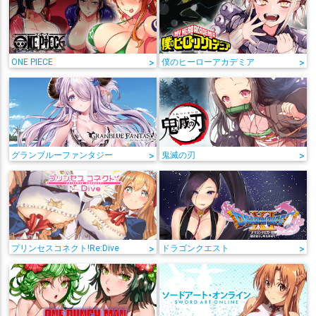
ONE PIECE
>
僕のヒーローアカデミア
>
グランブルーファンタジー
>
鬼滅の刃
>
プリンセスコネクト!Re:Dive
>
ドラゴンクエスト
>