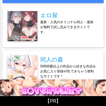
エロ探
最新・人気のオリジナル同人・漫画
が無料で試し読みできるサイトで
す。
同人の森
50000冊以上の作品から好きな作品を
お気に入り登録やDLできちゃう便利
なサイトです！
【PR】
えちまん-