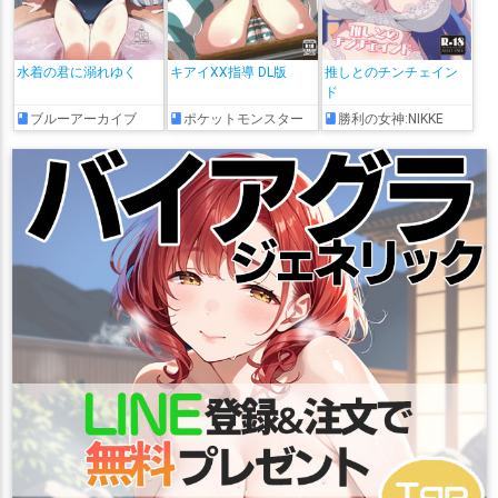
水着の君に溺れゆく
キアイXX指導 DL版
推しとのチンチェイン
ド
ブルーアーカイブ
ポケットモンスター
勝利の女神:NIKKE