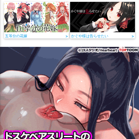
五等分の花嫁
>
かぐや様は告らせたい
>