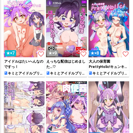
favorite_border
favorite_border
favorite_border
★×7
★×9
★×8
アイドルはたいへんなの
えっちな配信はじめまし
大人の保育園
ですっ！
た…♡
PrettyHolic!キュンキュ
ン・ウインク編
キミとアイドルプリキ
キミとアイドルプリキ
キミとアイドルプリキ
ュア♪
ュア♪
ュア♪