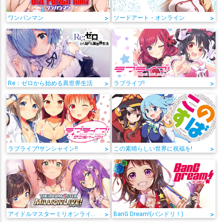
ワンパンマン
>
ソードアート・オンライン
>
Re：ゼロから始める異世界生活
>
ラブライブ!
>
ラブライブ!サンシャイン!!
>
この素晴らしい世界に祝福を!
>
アイドルマスターミリオンライブ!
>
BanG Dream!(バンドリ！)
>