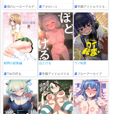
僕のヒーローアカデミア
アオのハコ
学園アイドルマスター
籾岡の総集編
ほどける
ウイ転変
ToLOVEる
学園アイドルマスター
ブルーアーカイブ