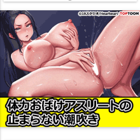
フェラ
ボテ腹
マイクロ水着
メガネ
モンスター姦
ラブラブ
レズ
中出し
乱交
二穴
処女
制服
即堕ち
口内射精
噴乳
堕落
壁尻
妄想
妊娠
媚薬・催眠
寝顔
尻穴
巨乳
拘束
授乳手コキ
援交
撮影
淫乱
爆乳
目隠し
睡姦
筆おろし
羞恥
調教
貧乳
顔射
風俗
おまけ付き
キス
画集
COMIC1☆26
ツインテール
マイクロ水着
処女
ふたなり
トロ顔
汗だく
調教
撮影
レズ
おしっこ
オナニー
おもちゃ
ダブルピース
キス
妄想
中出し
フェラ
合意なし
騎乗位
かわいい
絵が上手い
これはエロい
巨乳
むちむち
パイズリ
バック
媚薬・催眠
ぶっかけ
顔射
アヘ顔
ダブルフェラ
堕落
拘束
貧乳
つるぺた
オホ声
2025年夏コミ(C106)
ニーソ
ごっくん
イラマチオ
羞恥
口内射精
イキまくり
エロ多
制服
淫乱
ラブラブ
援交
連続
ぷに巨乳
乱交
チン媚び
CG集
フルカラー
妊娠
複数人プレイ
ボテ腹