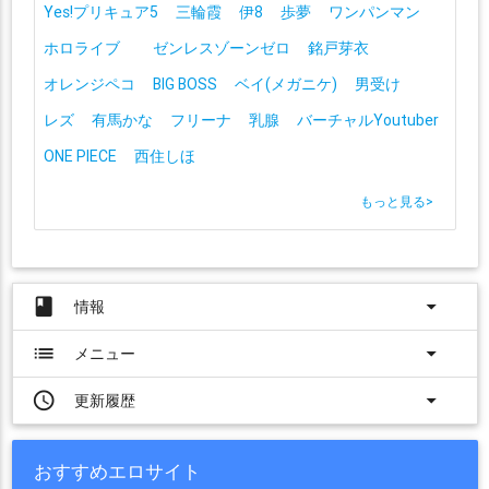
Yes!プリキュア5
三輪霞
伊8
歩夢
ワンパンマン
ホロライブ
ゼンレスゾーンゼロ
銘戸芽衣
オレンジペコ
BIG BOSS
ベイ(メガニケ)
男受け
レズ
有馬かな
フリーナ
乳腺
バーチャルYoutuber
ONE PIECE
西住しほ
もっと見る
>
book
arrow_drop_down
情報
list
arrow_drop_down
メニュー
access_time
arrow_drop_down
更新履歴
おすすめエロサイト