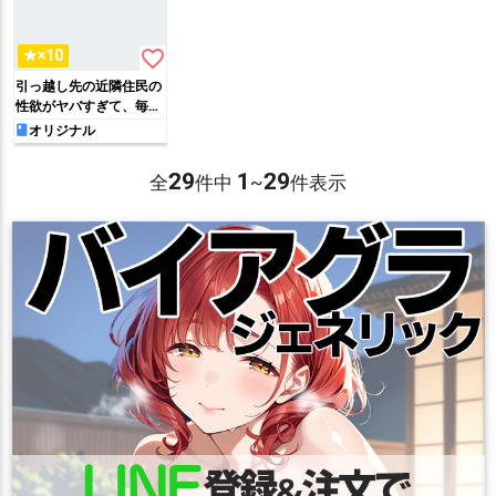
favorite_border
★×10
引っ越し先の近隣住民の
性欲がヤバすぎて、毎日
キンタマ空っぽにされる
オリジナル
件。
29
1
29
全
件中
~
件表示