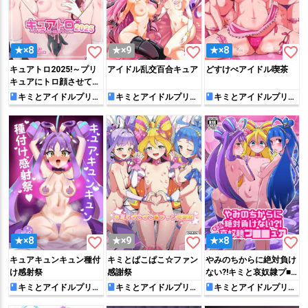
favorite_border
favorite_border
favorite_border
★×8
★×9
★×8
キュアトロ2025!～プリ
アイドル乱交百合キュア
どすけべアイドル喫茶
キュアにトロ顔させてみ
た～
キミとアイドルプリキ
キミとアイドルプリキ
キミとアイドルプリキ
ュア♪
ュア♪
ュア♪
favorite_border
favorite_border
favorite_border
★×8
★×9
★×8
キュアキュンキュン種付
キミとぱこぱこ☆ファン
やみのちからに絶対負け
け感射祭
感謝祭
ない?!キミと哀奴隷プ■■
ュア
キミとアイドルプリキ
キミとアイドルプリキ
キミとアイドルプリキ
ュア♪
ュア♪
ュア♪