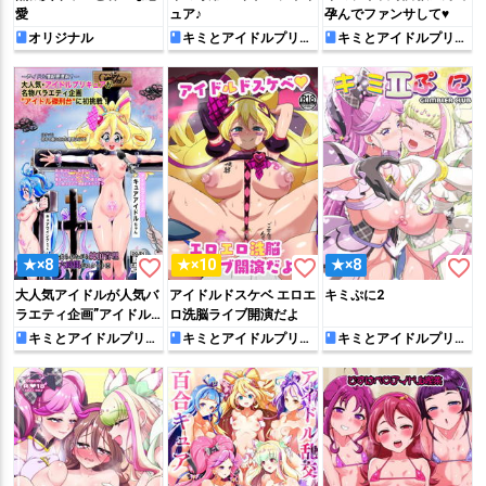
愛
ュア♪
孕んでファンサして♥
オリジナル
キミとアイドルプリキ
キミとアイドルプリキ
ュア♪
ュア♪
favorite_border
favorite_border
favorite_border
★×8
★×10
★×8
大人気アイドルが人気バ
アイドルドスケベ エロエ
キミぷに2
ラエティ企画”アイドル
ロ洗脳ライブ開演だよ
磔刑台”に初挑戦！
キミとアイドルプリキ
キミとアイドルプリキ
キミとアイドルプリキ
ュア♪
ュア♪
ュア♪