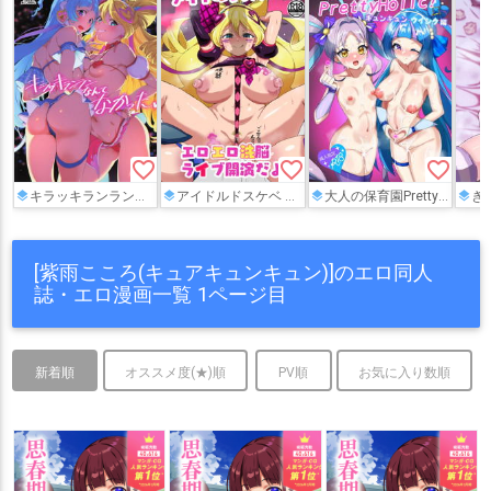
favorite_border
favorite_border
favorite_border
キラッキランランなんてなかった
アイドルドスケベ エロエロ洗脳ライブ開演だよ
大人の保育園PrettyHolic!キュンキュン・ウインク編
きゅ
[紫雨こころ(キュアキュンキュン)]のエロ同人
誌・エロ漫画一覧 1ページ目
新着順
オススメ度(★)順
PV順
お気に入り数順