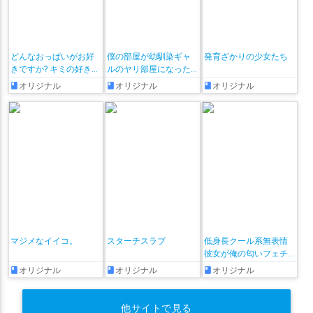
どんなおっぱいがお好
僕の部屋が幼馴染ギャ
発育ざかりの少女たち
きですか? キミの好きな
ルのヤリ部屋になった
おっぱいがきっと見つ
話
オリジナル
オリジナル
オリジナル
かるアンソロジー
マジメなイイコ。
スターチスラブ
低身長クール系無表情
彼女が俺の匂いフェチ
だと発覚したらもう――!
オリジナル
オリジナル
オリジナル
他サイトで見る