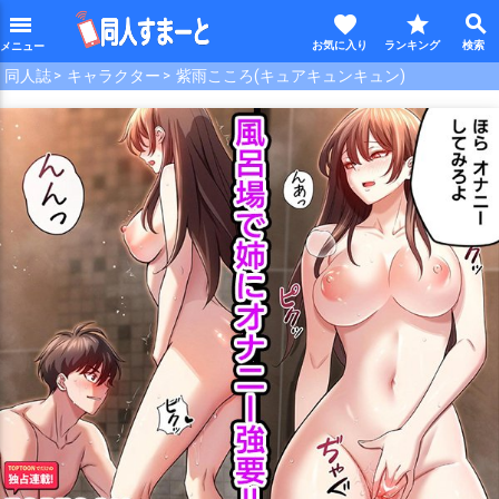
favorite
star
search
menu
同人誌
キャラクター
紫雨こころ(キュアキュンキュン)