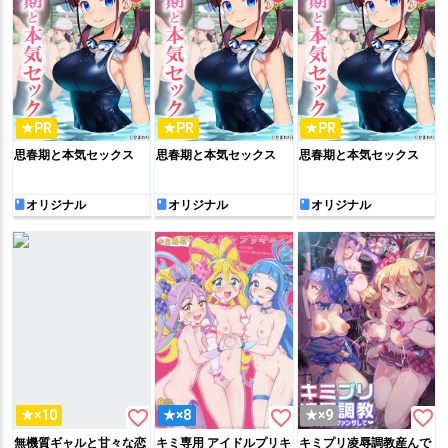
★PR
★PR
★PR
思春期と本気セックス
思春期と本気セックス
思春期と本気セックス
オリジナル
オリジナル
オリジナル
favorite_border
favorite_border
favorite_border
★×10
★×8
★×9
無機質ギャルと甘々な恋
キミ専用 アイドルプリキ
キミプリ凌辱調教産んで