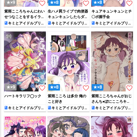
favorite_border
favorite_border
favorite_border
★×9
★×8
★×8
紫雨こころちゃんにわい
生ハメ罠ライブで肉便器
キュアキュンキュンとチ
せつなことをするイラス
キュンキュンしたらダメ
〇ポ握手会
トまんが
なのにっ
キミとアイドルプリキ
キミとアイドルプリキ
キミとアイドルプリキ
ュア♪
ュア♪
ュア♪
favorite_border
favorite_border
favorite_border
★×9
★×8
★×8
ハートキラリフ◯ック
紫雨こころ は多分 俺の
紫雨こころちゃんがおじ
こと好き
さんち●ぽにこころキュ
ンキュンさせられる本
キミとアイドルプリキ
キミとアイドルプリキ
キミとアイドルプリキ
ュア♪
ュア♪
ュア♪