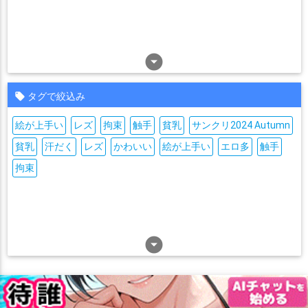
arrow_drop_down_circle
タグで絞込み
絵が上手い
レズ
拘束
触手
貧乳
サンクリ2024 Autumn
貧乳
汗だく
レズ
かわいい
絵が上手い
エロ多
触手
拘束
arrow_drop_down_circle