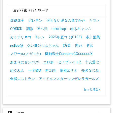
最近検索されたワード
虎視虎子
ガレヲン
冴えない彼女の育てかた
ヤマト
GOSICK
調教 アヘ顔
nekotrap
ゆるキャン△
カミナリネコ
Xレン
2025年夏コミ(C106)
市川雛菜
nullpp@
クレヨンしんちゃん
CG集
周姫
冬宮
ノワール(メガニケ)
機動戦士Gundam GQuuuuuuX
あまりにセンパク!
エロ多
ゼノブレイド2
十安愛七
めぐみん
十字架3
デコ助
藤和エリオ
長名なじみ
全裸レストラン
アイドルマスターシンデレラガールズ
もっと見る
>