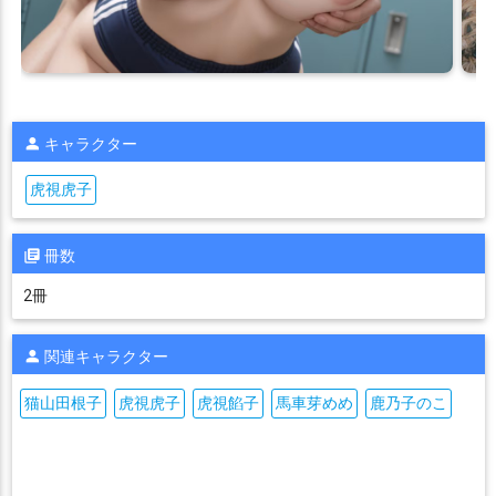
キャラクター
虎視虎子
冊数
2冊
関連キャラクター
猫山田根子
虎視虎子
虎視餡子
馬車芽めめ
鹿乃子のこ