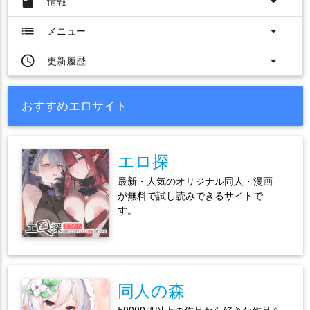
book
arrow_drop_down
情報
list
arrow_drop_down
メニュー
access_time
arrow_drop_down
更新履歴
おすすめエロサイト
エロ探
最新・人気のオリジナル同人・漫画
が無料で試し読みできるサイトで
す。
同人の森