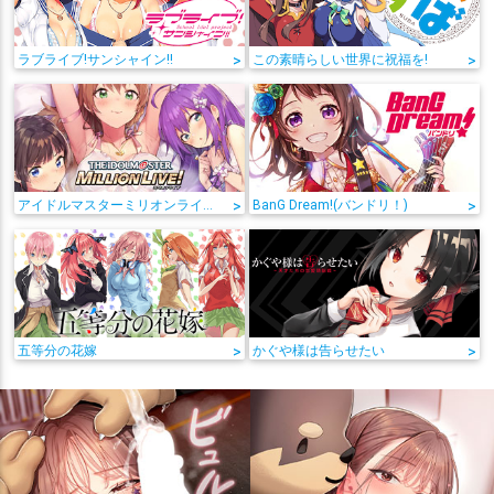
ラブライブ!サンシャイン!!
>
この素晴らしい世界に祝福を!
>
アイドルマスターミリオンライブ!
>
BanG Dream!(バンドリ！)
>
五等分の花嫁
>
かぐや様は告らせたい
>