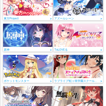
東方Project
>
アズールレーン
>
原神
>
ToLOVEる
>
ポケットモンスター
>
ラブライブ!虹ヶ咲学園スクールアイドル同好会
>