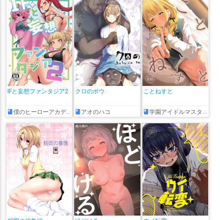
IFと妄想ファンタジア2
クロのボウ
ことねすと
僕のヒーローアカデミア
アオのハコ
学園アイドルマスター