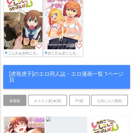
favorite_border
favorite_border
こしたんがのこたんの軟化した角で拘束されて…取り外した角チ◯ポを餡子に挿入されて処女膜を破られちゃう!!
のこたんがこしたんにHな誕プレ!!ツノをおま◯こに挿入して処女を卒業させてあげる♡
[虎視虎子]のエロ同人誌・エロ漫画一覧 1ページ
目
新着順
オススメ度(★)順
PV順
お気に入り数順