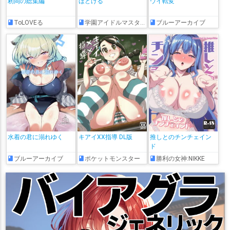
籾岡の総集編
ほどける
ウイ転変
ToLOVEる
学園アイドルマスター
ブルーアーカイブ
水着の君に溺れゆく
キアイXX指導 DL版
推しとのチンチェイン
ド
ブルーアーカイブ
ポケットモンスター
勝利の女神:NIKKE