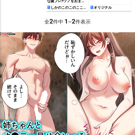
な誕プレ!!ツノをおま◯
こに挿入して処女を卒業
しかのこのこのここし
オリジナル
たんたん
させてあげる♡
2
1
2
全
件中
~
件表示