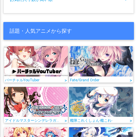
話題・人気アニメから探す
バーチャルYouTuber
>
Fate/Grand Order
>
アイドルマスターシンデレラガールズ
>
艦隊これくしょん-艦これ-
>