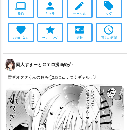
computer
person
create
local_offer
原作
キャラ
サークル
タグ
favorite
star
fiber_new
access_time
お気に入り
ランキング
新着
過去の更新
同人すまーと＠エロ漫画紹介
童貞オタクくんのおち◯ぽにムラつくギャル…♡