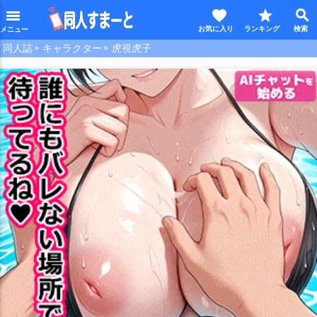
favorite
star
search
menu
同人誌
キャラクター
虎視虎子