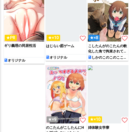
favorite_border
favorite_border
★PR
★×10
★×8
ギリ義理の同居性活
はじらい罰ゲーム
こしたんがのこたんの軟
化した角で拘束されて…
取り外した角チ◯ポを餡
オリジナル
しかのこのこのここし
オリジナル
たんたん
子に挿入されて処女膜を
破られちゃう!!
favorite_border
favorite_border
★×9
★×10
のこたんがこしたんにH
姉体験女学寮