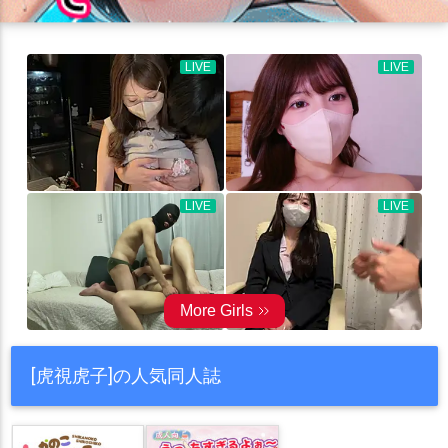
[虎視虎子]の人気同人誌