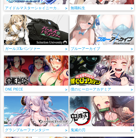
アイドルマスターシャイニーカラーズ
>
無職転生
>
ガールズ&パンツァー
>
ブルーアーカイブ
>
ONE PIECE
>
僕のヒーローアカデミア
>
グランブルーファンタジー
>
鬼滅の刃
>