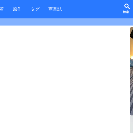
search
着
原作
タグ
商業誌