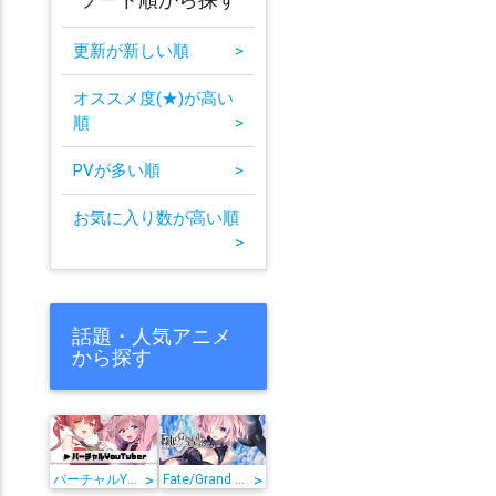
更新が新しい順
>
オススメ度(★)が高い
順
>
PVが多い順
>
お気に入り数が高い順
>
話題・人気アニメ
から探す
>
>
バーチャルYouTuber
Fate/Grand Order