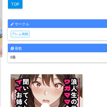
TOP
サークル
アレム画館
冊数
0冊