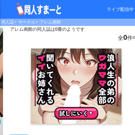
ライブ配信中
同人誌
サークル
アレム画館
アレム画館
の同人誌は0冊のようです
0
全
件