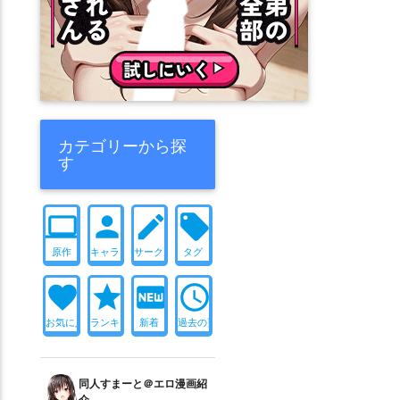
カテゴリーから探
す
computer
person
create
local_offer
原作
キャラ
サークル
タグ
favorite
star
fiber_new
access_time
お気に入り
ランキング
新着
過去の更新
同人すまーと＠エロ漫画紹
介