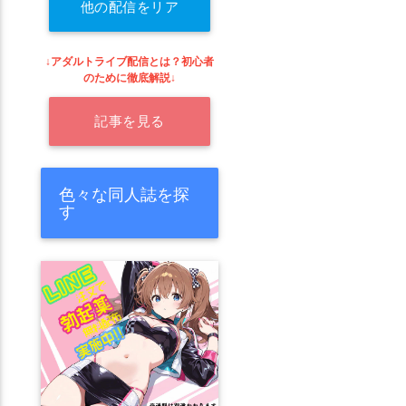
他の配信をリア
ルタイムで探す
↓アダルトライブ配信とは？初心者
のために徹底解説↓
記事を見る
色々な同人誌を探
す