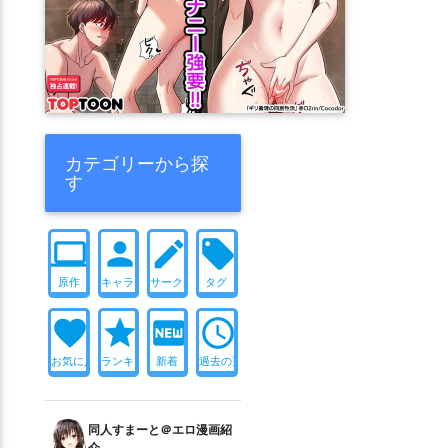
カテゴリーから探
す
computer
person
create
local_offer
原作
キャラ
サークル
タグ
favorite
star
fiber_new
access_time
お気に入り
ランキング
新着
過去の更新
同人すまーと＠エロ漫画紹
介