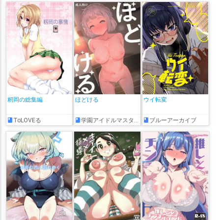
籾岡の総集編
ほどける
ウイ転変
ToLOVEる
学園アイドルマスター
ブルーアーカイブ