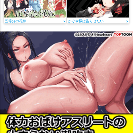
五等分の花嫁
>
かぐや様は告らせたい
>