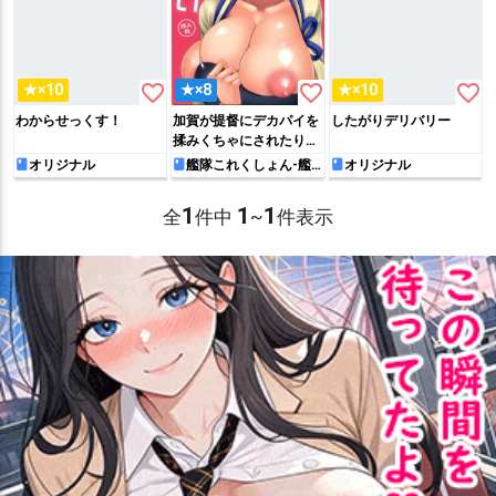
favorite_border
favorite_border
favorite_border
★×10
★×8
★×10
わからせっくす！
加賀が提督にデカパイを
したがりデリバリー
揉みくちゃにされたり乳
首をこねくり回された
オリジナル
艦隊これくしょん-艦
オリジナル
これ-
り…愛液まみれになった
おま◯こに騎乗位でペ◯
1
1
1
全
件中
~
件表示
スをハメられてアヘっち
ゃう!!