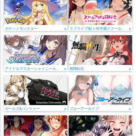
ポケットモンスター
>
ラブライブ!虹ヶ咲学園スクールアイドル同好会
>
アイドルマスターシャイニーカラーズ
>
無職転生
>
ガールズ&パンツァー
>
ブルーアーカイブ
>