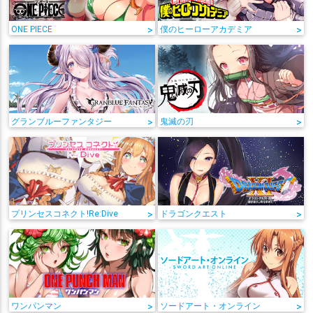
ONE PIECE
>
僕のヒーローアカデミア
>
グランブルーファンタジー
>
鬼滅の刃
>
プリンセスコネクト!Re:Dive
>
ドラゴンクエスト
>
ワンパンマン
>
ソードアート・オンライン
>