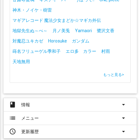
神木・ノイケ・樹雷
マギアレコード 魔法少女まどか☆マギカ外伝
地獄先生ぬ～べ～
月ノ美兎
Yamaori
鷺沢文香
対魔忍ユキカゼ
Horosuke
ガンダム
蒔名フリューゲル季和子
エロ多 カラー
村雨
天地無用
もっと見る
>
book
arrow_drop_down
情報
list
arrow_drop_down
メニュー
access_time
arrow_drop_down
更新履歴