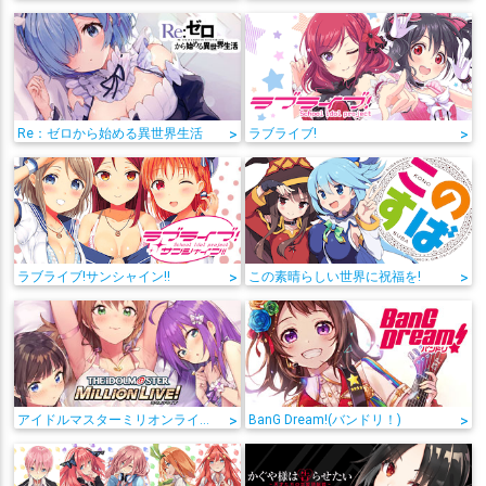
Re：ゼロから始める異世界生活
>
ラブライブ!
>
ラブライブ!サンシャイン!!
>
この素晴らしい世界に祝福を!
>
アイドルマスターミリオンライブ!
>
BanG Dream!(バンドリ！)
>