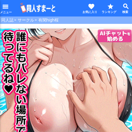
favorite
star
search
menu
同人誌
サークル
有閑high桜