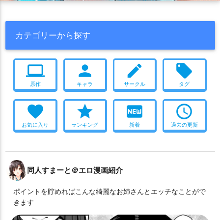
カテゴリーから探す
computer
person
create
local_offer
原作
キャラ
サークル
タグ
favorite
star
fiber_new
access_time
お気に入り
ランキング
新着
過去の更新
同人すまーと＠エロ漫画紹介
ポイントを貯めればこんな綺麗なお姉さんとエッチなことがで
きます