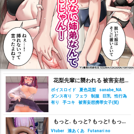
花梨先輩に襲われる 被害妄想携帯女子（笑）
ボイスロイド
夏色花梨
sanabe_NA
ダンス有り
フェラ
制服
巨乳
性行為
有り
手コキ
被害妄想携帯女子(笑)
もっと. もっと? もっと! もっと!?!?
Vtuber
湊あくあ
Futanari no