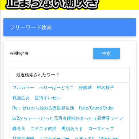
フリーワード検索
最近検索されたワード
フルカラー
べりーはーどろこ
好酸球
椎名桜子
戦国乙女
星街すいせい
Re：ゼロから始める異世界生活
Fate/Grand Order
Lv2からチートだった元勇者候補のまったり異世界ライフ
轟冬美
ニヤニヤ教授
黒須あろま
ローズヒップ
甘露寺蜜璃
キズナイーバー
うぽって!!
ONE piece