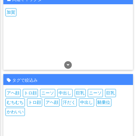
加賀
arrow_drop_down_circle
タグで絞込み
アヘ顔
トロ顔
ニーソ
中出し
巨乳
ニーソ
巨乳
むちむち
トロ顔
アヘ顔
汗だく
中出し
騎乗位
かわいい