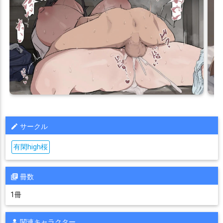
サークル
有閑high桜
冊数
1冊
関連キャラクター