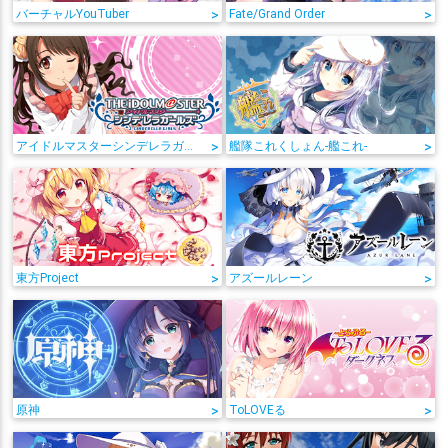
バーチャルYouTuber
>
Fate/Grand Order
>
アイドルマスターシンデレラガールズ
>
艦隊これくしょん-艦これ-
>
東方Project
>
アズールレーン
>
原神
>
ToLOVEる
>