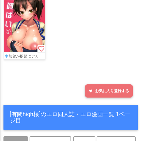
favorite_border
加賀が提督にデカパイを揉みくちゃにされたり乳首をこねくり回されたり…愛液まみれになったおま◯こに騎乗位でペ◯スをハメられてアヘっちゃう!!
お気に入り登録する
favorite
[有閑high桜]のエロ同人誌・エロ漫画一覧 1ペー
ジ目