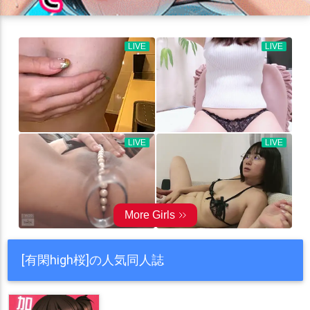
[有閑high桜]の人気同人誌