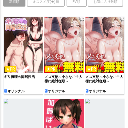
新着順
オススメ度(★)順
PV順
お気に入り数順
★PR
★PR
★PR
ギリ義理の同居性活
メス支配～小さなご主人
メス支配～小さなご主人
様に絶対従順～
様に絶対従順～
オリジナル
オリジナル
オリジナル