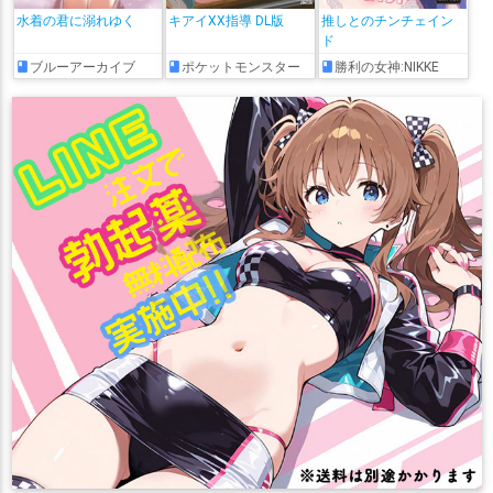
水着の君に溺れゆく
キアイXX指導 DL版
推しとのチンチェイン
ド
ブルーアーカイブ
ポケットモンスター
勝利の女神:NIKKE