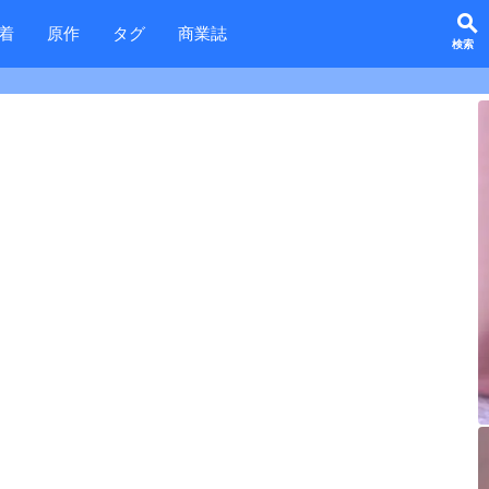
search
着
原作
タグ
商業誌