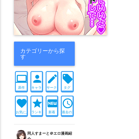
カテゴリーから探
す
computer
person
create
local_offer
原作
キャラ
サークル
タグ
favorite
star
fiber_new
access_time
お気に入り
ランキング
新着
過去の更新
同人すまーと＠エロ漫画紹
介