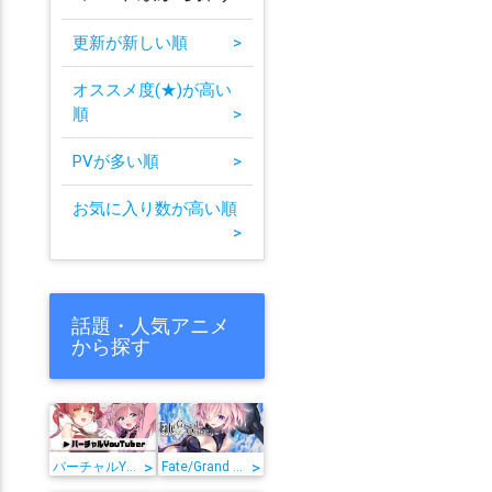
更新が新しい順
>
オススメ度(★)が高い
順
>
PVが多い順
>
お気に入り数が高い順
>
話題・人気アニメ
から探す
>
>
バーチャルYouTuber
Fate/Grand Order