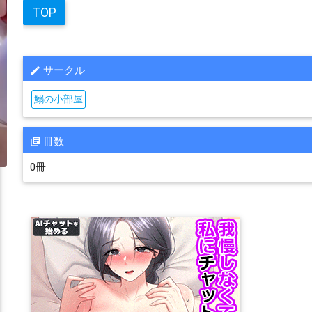
TOP
サークル
鰯の小部屋
冊数
0冊