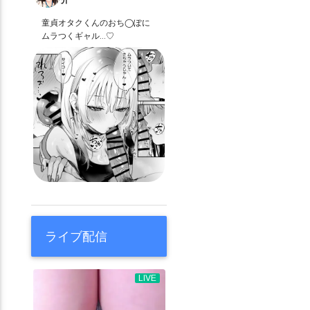
童貞オタクくんのおち◯ぽに
ムラつくギャル…♡
ライブ配信