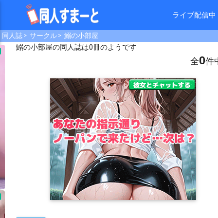
ライブ配信中
同人誌
サークル
鰯の小部屋
鰯の小部屋
の同人誌は0冊のようです
0
全
件