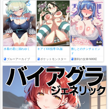
水着の君に溺れゆく
キアイXX指導 DL版
推しとのチンチェイン
ド
ブルーアーカイブ
ポケットモンスター
勝利の女神:NIKKE