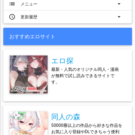
list
arrow_drop_down
メニュー
access_time
arrow_drop_down
更新履歴
おすすめエロサイト
エロ探
最新・人気のオリジナル同人・漫画
が無料で試し読みできるサイトで
す。
同人の森
50000冊以上の作品から好きな作品を
お気に入り登録やDLできちゃう便利