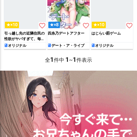
favorite_border
favorite_border
favorite_border
★×10
★×8
★×10
引っ越し先の近隣住民の
四糸乃デートアフター
はじらい罰ゲーム
性欲がヤバすぎて、毎日
キンタマ空っぽにされる
オリジナル
デート・ア・ライブ
オリジナル
件。
1
1
1
全
件中
~
件表示