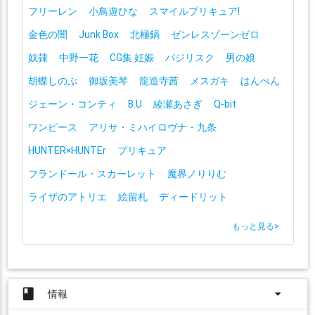
フリーレン
小鳥遊ひな
スマイルプリキュア!
金色の闇
Junk Box
北極鍋
ゼンレスゾーンゼロ
奴隷
中野一花
CG集 妊娠
バジリスク
男の娘
胡蝶しのぶ
御坂美琴
龍造寺茜
メスガキ
はんぺん
ジェーン・コンティ
B.U
綾瀬あさぎ
Q-bit
ワンピース
アリサ・ミハイロヴナ・九条
HUNTER×HUNTEr
プリキュア
フランドール・スカーレット
魔界ノりりむ
ライザのアトリエ
絵留札
ディードリット
もっと見る
>
book
arrow_drop_down
情報