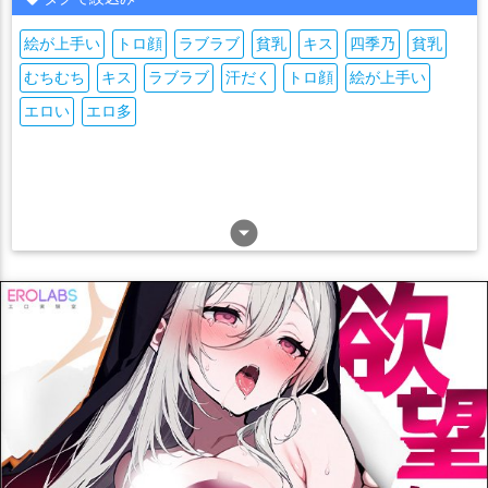
絵が上手い
トロ顔
ラブラブ
貧乳
キス
四季乃
貧乳
むちむち
キス
ラブラブ
汗だく
トロ顔
絵が上手い
エロい
エロ多
arrow_drop_down_circle