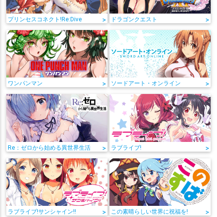
プリンセスコネクト!Re:Dive
>
ドラゴンクエスト
>
ワンパンマン
>
ソードアート・オンライン
>
Re：ゼロから始める異世界生活
>
ラブライブ!
>
ラブライブ!サンシャイン!!
>
この素晴らしい世界に祝福を!
>