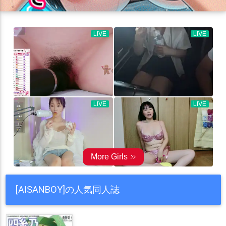
[AISANBOY]の人気同人誌