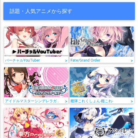
話題・人気アニメから探す
バーチャルYouTuber
>
Fate/Grand Order
>
アイドルマスターシンデレラガールズ
>
艦隊これくしょん-艦これ-
>