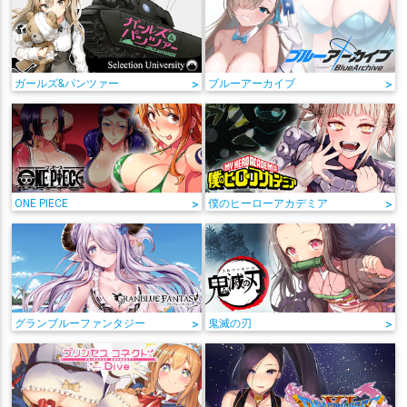
ガールズ&パンツァー
>
ブルーアーカイブ
>
ONE PIECE
>
僕のヒーローアカデミア
>
グランブルーファンタジー
>
鬼滅の刃
>