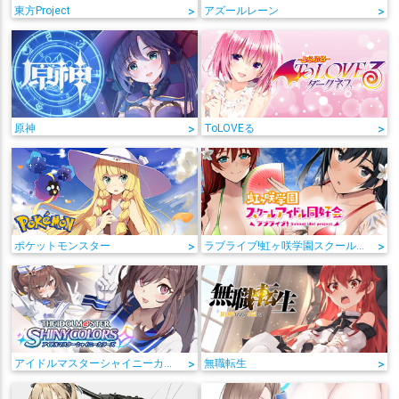
東方Project
>
アズールレーン
>
原神
>
ToLOVEる
>
ポケットモンスター
>
ラブライブ!虹ヶ咲学園スクールアイドル同好会
>
アイドルマスターシャイニーカラーズ
>
無職転生
>