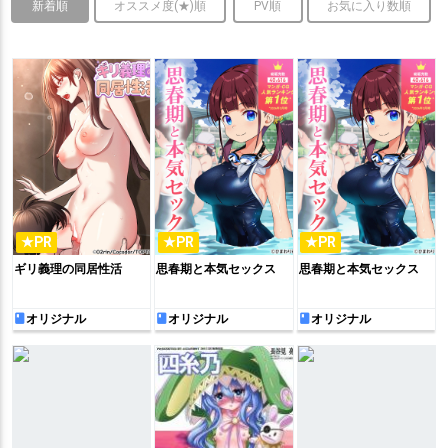
新着順
オススメ度(★)順
PV順
お気に入り数順
★PR
★PR
★PR
ギリ義理の同居性活
思春期と本気セックス
思春期と本気セックス
オリジナル
オリジナル
オリジナル