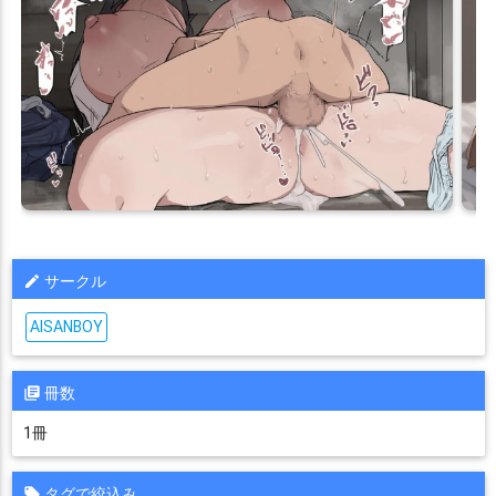
サークル
AISANBOY
冊数
1冊
タグで絞込み