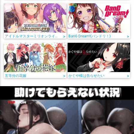
アイドルマスターミリオンライブ!
>
BanG Dream!(バンドリ！)
>
五等分の花嫁
>
かぐや様は告らせたい
>