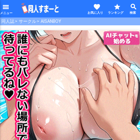
favorite
star
search
menu
同人誌
サークル
AISANBOY