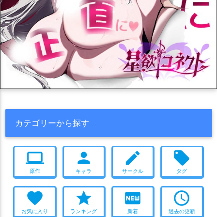
カテゴリーから探す
computer
person
create
local_offer
原作
キャラ
サークル
タグ
favorite
star
fiber_new
access_time
お気に入り
ランキング
新着
過去の更新