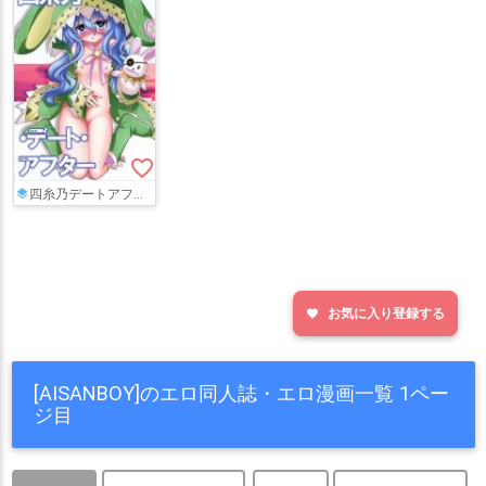
favorite_border
四糸乃デートアフター
お気に入り登録する
favorite
[AISANBOY]のエロ同人誌・エロ漫画一覧 1ペー
ジ目