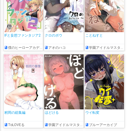
IFと妄想ファンタジア2
クロのボウ
ことねすと
僕のヒーローアカデミア
アオのハコ
学園アイドルマスター
籾岡の総集編
ほどける
ウイ転変
ToLOVEる
学園アイドルマスター
ブルーアーカイブ