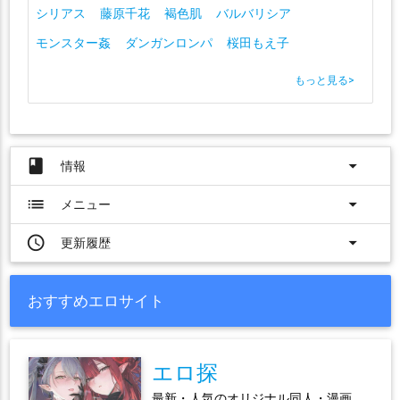
シリアス
藤原千花
褐色肌
バルバリシア
モンスター姦
ダンガンロンパ
桜田もえ子
もっと見る
>
book
arrow_drop_down
情報
list
arrow_drop_down
メニュー
access_time
arrow_drop_down
更新履歴
おすすめエロサイト
エロ探
最新・人気のオリジナル同人・漫画