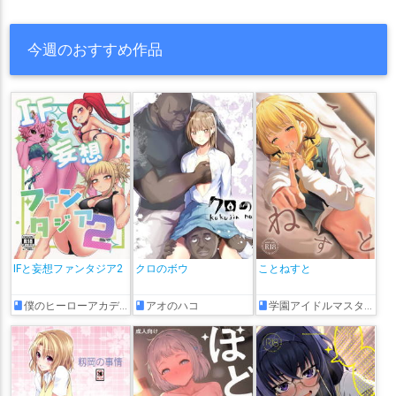
今週のおすすめ作品
IFと妄想ファンタジア2
クロのボウ
ことねすと
僕のヒーローアカデミア
アオのハコ
学園アイドルマスター