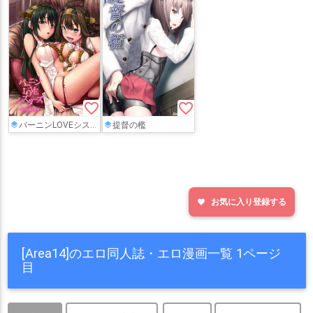
favorite_border
favorite_border
バーニンLOVEシスターズ
提督の檻
お気に入り登録する
favorite
[Area14]のエロ同人誌・エロ漫画一覧 1ページ
目