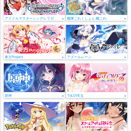
アイドルマスターシンデレラガールズ
>
艦隊これくしょん-艦これ-
>
東方Project
>
アズールレーン
>
原神
>
ToLOVEる
>