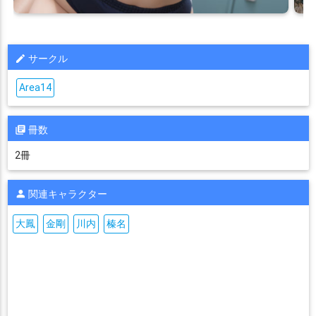
サークル
Area14
冊数
2冊
関連キャラクター
大鳳
金剛
川内
榛名