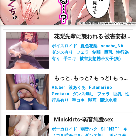
花梨先輩に襲われる 被害妄想携帯女子（笑）
ボイスロイド
夏色花梨
sanabe_NA
ダンス有り
フェラ
制服
巨乳
性行為
有り
手コキ
被害妄想携帯女子(笑)
もっと. もっと? もっと! もっと!?!?
Vtuber
湊あくあ
Futanari no
Genkaku
ダンス無し
フェラ
巨乳
性
行為有り
手コキ
獣耳
競泳水着
Miniskirts-弱音纯爱sex
ボーカロイド
弱音ハク
SH1N3T1
キ
ノコル式モデル
ダンス無し
ボイス有