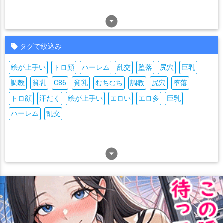
arrow_drop_down_circle
タグで絞込み
絵が上手い
トロ顔
ハーレム
乱交
堕落
尻穴
巨乳
調教
貧乳
C86
貧乳
むちむち
調教
尻穴
堕落
トロ顔
汗だく
絵が上手い
エロい
エロ多
巨乳
ハーレム
乱交
arrow_drop_down_circle