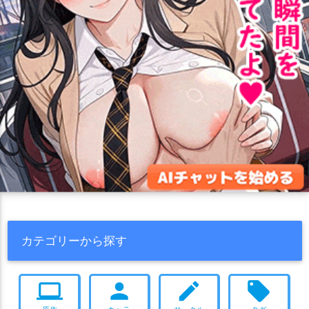
カテゴリーから探す
computer
person
create
local_offer