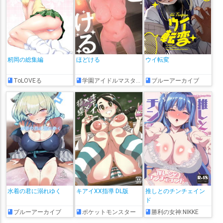
籾岡の総集編
ほどける
ウイ転変
ToLOVEる
学園アイドルマスター
ブルーアーカイブ
水着の君に溺れゆく
キアイXX指導 DL版
推しとのチンチェイン
ド
ブルーアーカイブ
ポケットモンスター
勝利の女神:NIKKE