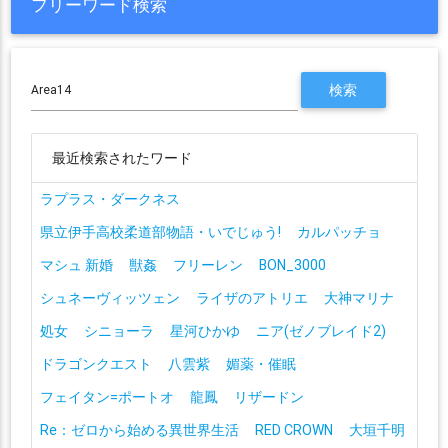
フリーワード検索
最近検索されたワード
ラプラス・ダークネス
県立伊手高校柔道部物語・いでじゅう!
カルパッチョ
マシュ 新婚
獣姦
フリーレン
BON_3000
シュネーヴィッツェン
ライザのアトリエ
大神マリナ
処女
シニョーラ
星河ひかゆ
ニア(ゼノブレイド2)
ドラゴンクエスト
八雲紫
媚薬・催眠
フェイタン=ポートオ
龍鳳
リザードン
Re：ゼロから始める異世界生活
RED CROWN
大垣千明