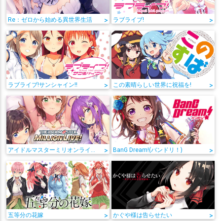
Re：ゼロから始める異世界生活
>
ラブライブ!
>
ラブライブ!サンシャイン!!
>
この素晴らしい世界に祝福を!
>
アイドルマスターミリオンライブ!
>
BanG Dream!(バンドリ！)
>
五等分の花嫁
>
かぐや様は告らせたい
>