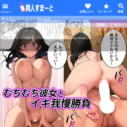
favorite
star
search
menu
同人誌
サークル
Area14
【PR】