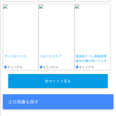
かるアンソロジー
マジメなイイコ。
スターチスラブ
低身長クール系無表情
彼女が俺の匂いフェチ
だと発覚したらもう――!
オリジナル
オリジナル
オリジナル
他サイトで見る
エロ画像を探す