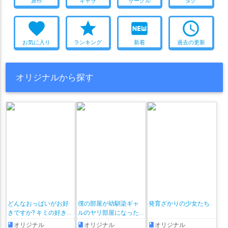
原作
キャラ
サークル
タグ
favorite
star
fiber_new
access_time
お気に入り
ランキング
新着
過去の更新
オリジナルから探す
どんなおっぱいがお好
僕の部屋が幼馴染ギャ
発育ざかりの少女たち
きですか? キミの好きな
ルのヤリ部屋になった
おっぱいがきっと見つ
話
オリジナル
オリジナル
オリジナル