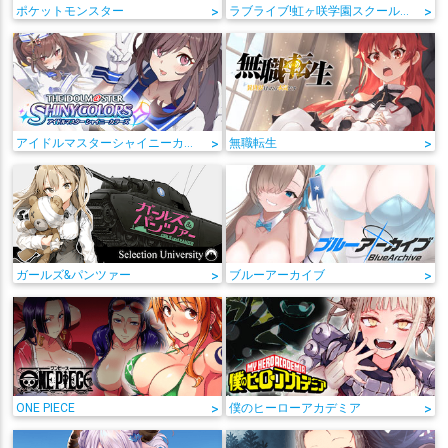
ポケットモンスター
>
ラブライブ!虹ヶ咲学園スクールアイドル同好会
>
アイドルマスターシャイニーカラーズ
>
無職転生
>
ガールズ&パンツァー
>
ブルーアーカイブ
>
ONE PIECE
>
僕のヒーローアカデミア
>