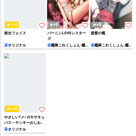
favorite_border
favorite_border
favorite_border
★×10
★×9
★×9
彼女フェイス
バーニンLOVEシスター
提督の檻
ズ
オリジナル
艦隊これくしょん-艦
艦隊これくしょん-艦
これ-
これ-
favorite_border
★×10
やさしい?メ○ガキサキュ
バス～ヤンキーおしおき
編～
オリジナル