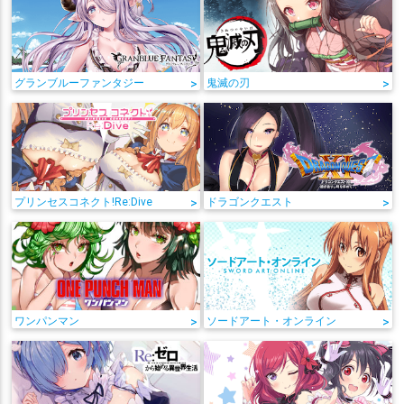
グランブルーファンタジー
>
鬼滅の刃
>
プリンセスコネクト!Re:Dive
>
ドラゴンクエスト
>
ワンパンマン
>
ソードアート・オンライン
>