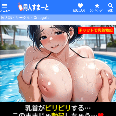
favorite
star
search
menu
同人誌
サークル
Orabgeta