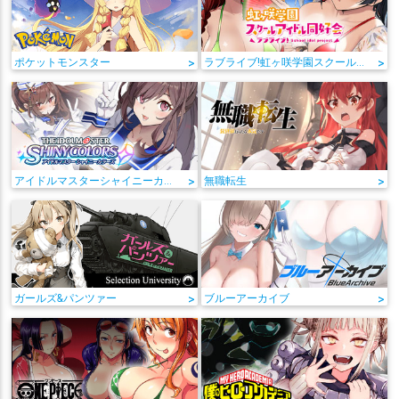
ポケットモンスター
>
ラブライブ!虹ヶ咲学園スクールアイドル同好会
>
アイドルマスターシャイニーカラーズ
>
無職転生
>
ガールズ&パンツァー
>
ブルーアーカイブ
>