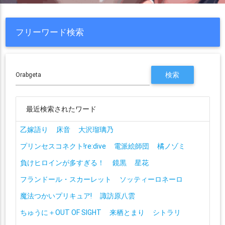
フリーワード検索
最近検索されたワード
乙嫁語り
床音
大沢瑠璃乃
プリンセスコネクト!re:dive
電派絵師団
橘ノゾミ
負けヒロインが多すぎる！
鏡黒
星花
フランドール・スカーレット
ソッティーロネーロ
魔法つかいプリキュア!
諏訪原八雲
ちゅうに＋OUT OF SIGHT
来栖とまり
シトラリ