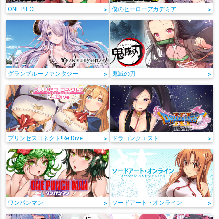
ONE PIECE
>
僕のヒーローアカデミア
>
グランブルーファンタジー
>
鬼滅の刃
>
プリンセスコネクト!Re:Dive
>
ドラゴンクエスト
>
ワンパンマン
>
ソードアート・オンライン
>