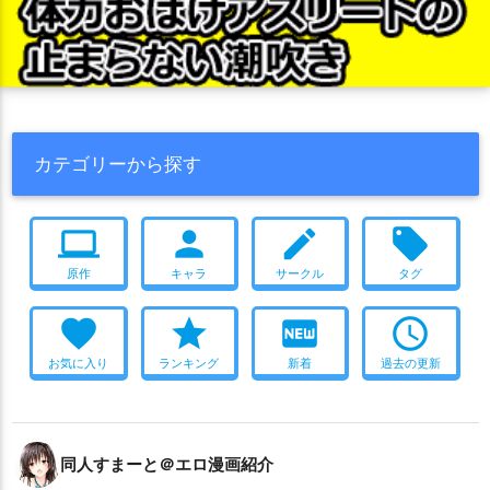
カテゴリーから探す
computer
person
create
local_offer
原作
キャラ
サークル
タグ
favorite
star
fiber_new
access_time
お気に入り
ランキング
新着
過去の更新
同人すまーと＠エロ漫画紹介