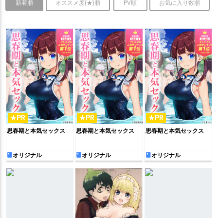
新着順
オススメ度(★)順
PV順
お気に入り数順
★PR
★PR
★PR
思春期と本気セックス
思春期と本気セックス
思春期と本気セックス
オリジナル
オリジナル
オリジナル