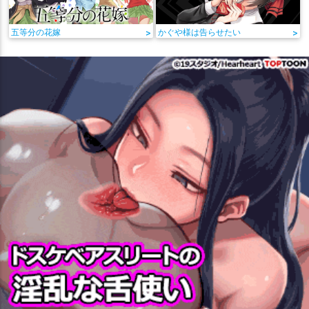
五等分の花嫁
>
かぐや様は告らせたい
>