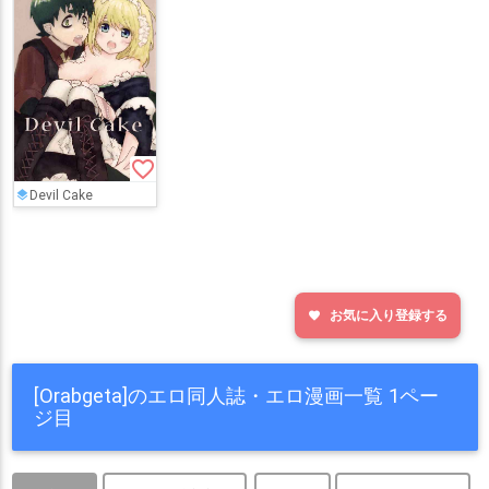
favorite_border
Devil Cake
お気に入り登録する
favorite
[Orabgeta]のエロ同人誌・エロ漫画一覧 1ペー
ジ目