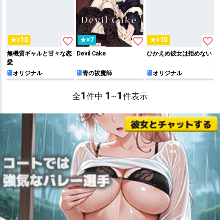
favorite_border
favorite_border
favorite_border
★×10
★×7
★×10
無機質ギャルと甘々な恋
Devil Cake
ひかえめ彼女は拒めない
愛
オリジナル
青の祓魔師
オリジナル
1
1
1
全
件中
~
件表示