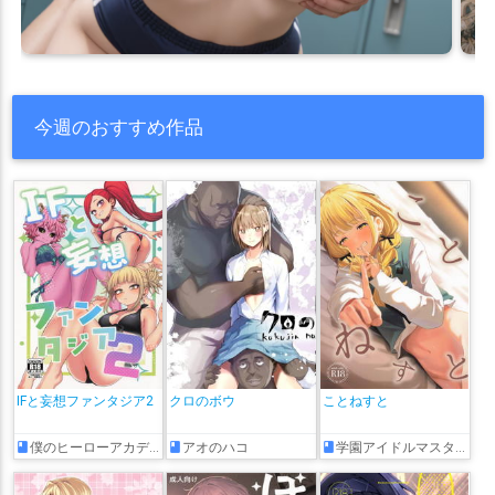
今週のおすすめ作品
IFと妄想ファンタジア2
クロのボウ
ことねすと
僕のヒーローアカデミア
アオのハコ
学園アイドルマスター