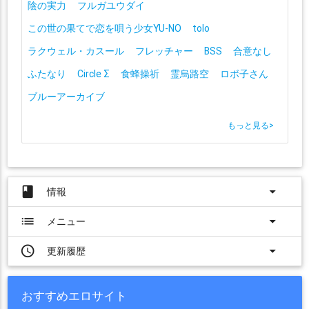
陰の実力
フルガユウダイ
この世の果てで恋を唄う少女YU-NO
tolo
ラクウェル・カスール
フレッチャー
BSS
合意なし
ふたなり
Circle Σ
食蜂操祈
霊烏路空
ロボ子さん
ブルーアーカイブ
もっと見る
>
book
arrow_drop_down
情報
list
arrow_drop_down
メニュー
access_time
arrow_drop_down
更新履歴
おすすめエロサイト