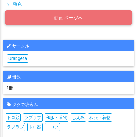
り
輪姦
動画ページへ
サークル
Orabgeta
冊数
1冊
タグで絞込み
トロ顔
ラブラブ
和服・着物
しえみ
和服・着物
ラブラブ
トロ顔
エロい