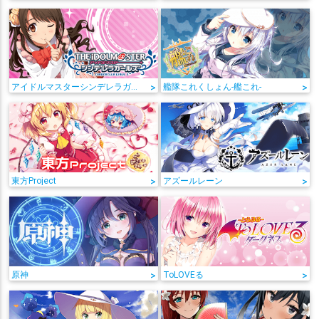
アイドルマスターシンデレラガールズ
>
艦隊これくしょん-艦これ-
>
東方Project
>
アズールレーン
>
原神
>
ToLOVEる
>