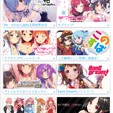
Re：ゼロから始める異世界生活
>
ラブライブ!
>
ラブライブ!サンシャイン!!
>
この素晴らしい世界に祝福を!
>
アイドルマスターミリオンライブ!
>
BanG Dream!(バンドリ！)
>