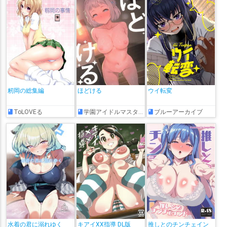
籾岡の総集編
ほどける
ウイ転変
ToLOVEる
学園アイドルマスター
ブルーアーカイブ
水着の君に溺れゆく
キアイXX指導 DL版
推しとのチンチェイン