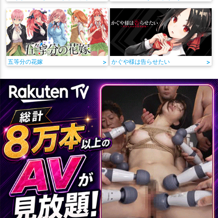
五等分の花嫁
>
かぐや様は告らせたい
>