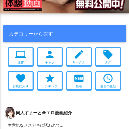
カテゴリーから探す
computer
person
create
local_offer
原作
キャラ
サークル
タグ
favorite
star
fiber_new
access_time
お気に入り
ランキング
新着
過去の更新
同人すまーと＠エロ漫画紹介
生意気なメスガキに誘われて…