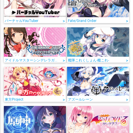
バーチャルYouTuber
>
Fate/Grand Order
>
アイドルマスターシンデレラガールズ
>
艦隊これくしょん-艦これ-
>
東方Project
>
アズールレーン
>