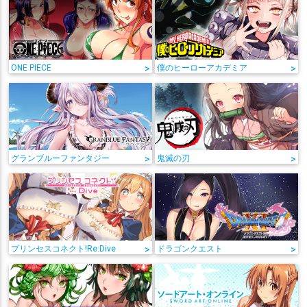
ONE PIECE
>
僕のヒーローアカデミア
>
グランブルーファンタジー
>
鬼滅の刃
>
プリンセスコネクト!Re:Dive
>
ドラゴンクエスト
>