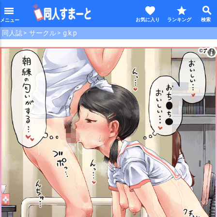
favorite
star
search
menu
同人誌
サークル
g.k.p