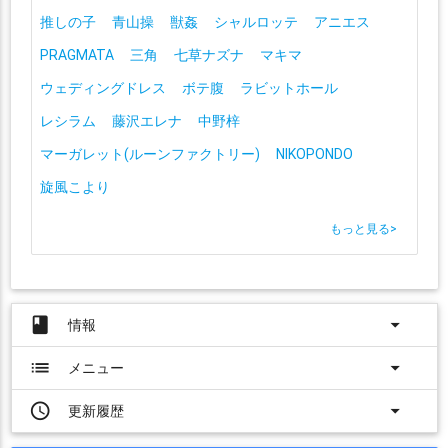
推しの子
青山操
獣姦
シャルロッテ
アニエス
PRAGMATA
三角
七草ナズナ
マキマ
ウェディングドレス
ボテ腹
ラビットホール
レシラム
藤沢エレナ
中野梓
マーガレット(ルーンファクトリー)
NIKOPONDO
旋風こより
もっと見る
>
book
arrow_drop_down
情報
list
arrow_drop_down
メニュー
access_time
arrow_drop_down
更新履歴