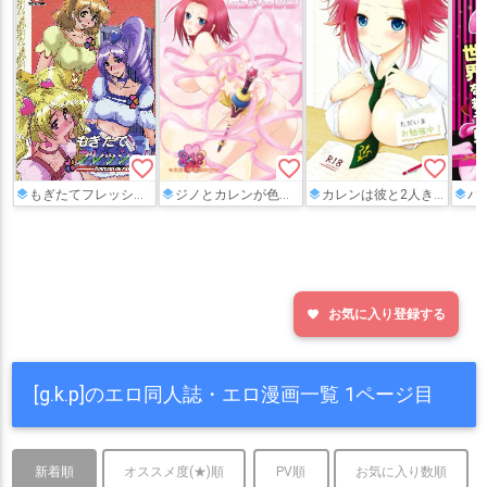
favorite_border
favorite_border
favorite_border
もぎたてフレッシュ！
ジノとカレンが色々なコスプレエッチをしちゃいます！
カレンは彼と2人きりで勉強することになるもおっぱいだけ触らせてと言われてしまい…♡
バニ
お気に入り登録する
favorite
[g.k.p]のエロ同人誌・エロ漫画一覧 1ページ目
新着順
オススメ度(★)順
PV順
お気に入り数順