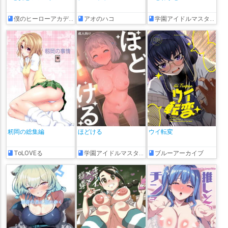
僕のヒーローアカデミア
アオのハコ
学園アイドルマスター
籾岡の総集編
ほどける
ウイ転変
ToLOVEる
学園アイドルマスター
ブルーアーカイブ