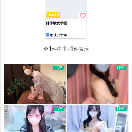
favorite_border
★×10
姉体験女学寮
オリジナル
1
1
1
全
件中
~
件表示