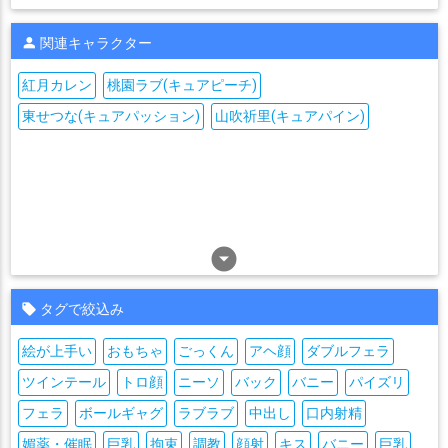
関連キャラクター
紅月カレン
桃園ラブ(キュアピーチ)
東せつな(キュアパッション)
山吹祈里(キュアパイン)
arrow_drop_down_circle
タグで絞込み
絵が上手い
おもちゃ
ごっくん
アヘ顔
ダブルフェラ
ツインテール
トロ顔
ニーソ
バック
バニー
パイズリ
フェラ
ボールギャグ
ラブラブ
中出し
口内射精
媚薬・催眠
巨乳
拘束
調教
顔射
キス
バニー
巨乳