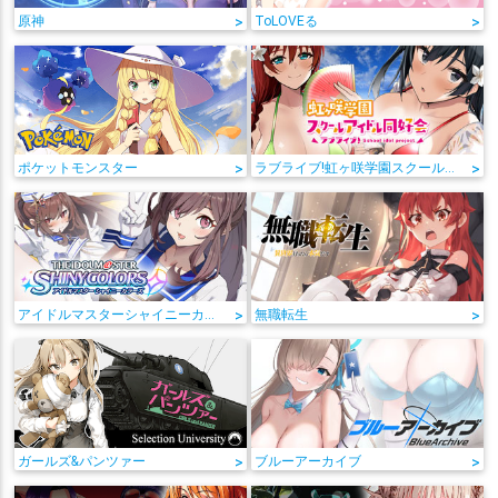
原神
>
ToLOVEる
>
ポケットモンスター
>
ラブライブ!虹ヶ咲学園スクールアイドル同好会
>
アイドルマスターシャイニーカラーズ
>
無職転生
>
ガールズ&パンツァー
>
ブルーアーカイブ
>