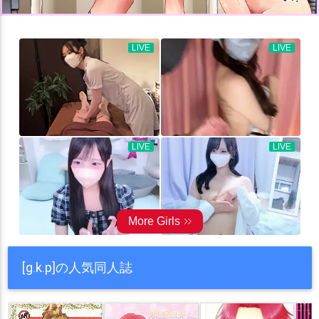
[g.k.p]の人気同人誌