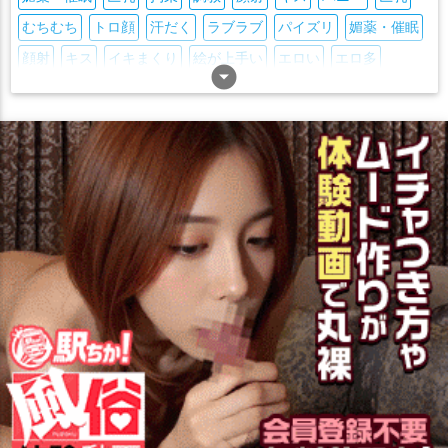
むちむち
トロ顔
汗だく
ラブラブ
パイズリ
媚薬・催眠
顔射
キス
イキまくり
絵が上手い
エロい
エロ多
arrow_drop_down_circle
ツインテール
ニーソ
アヘ顔
調教
中出し
ダブルフェラ
おもちゃ
拘束
ボールギャグ
複数人プレイ
連続
合同作
ごっくん
バック
フェラ
騎乗位
口内射精
かわいい