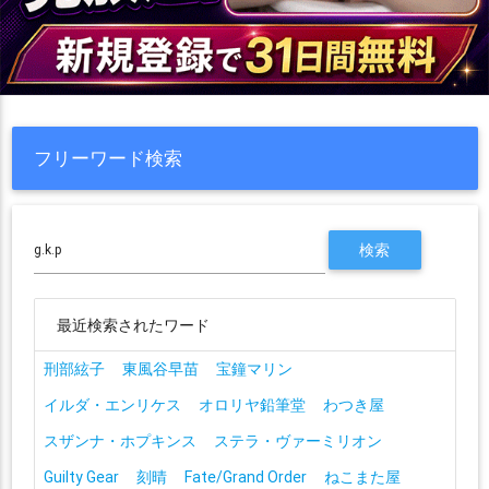
フリーワード検索
最近検索されたワード
刑部絃子
東風谷早苗
宝鐘マリン
イルダ・エンリケス
オロリヤ鉛筆堂
わつき屋
スザンナ・ホプキンス
ステラ・ヴァーミリオン
Guilty Gear
刻晴
Fate/Grand Order
ねこまた屋