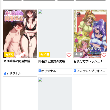
favorite_border
favorite_border
★PR
★×10
★×9
ギリ義理の同居性活
田舎妹と無知の誘惑
もぎたてフレッシュ！
オリジナル
フレッシュプリキュア!
オリジナル