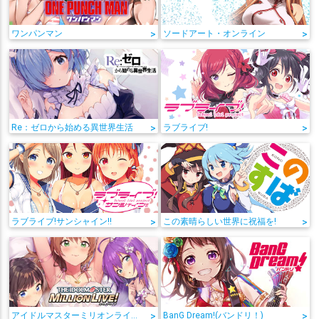
ワンパンマン
>
ソードアート・オンライン
>
Re：ゼロから始める異世界生活
>
ラブライブ!
>
ラブライブ!サンシャイン!!
>
この素晴らしい世界に祝福を!
>
アイドルマスターミリオンライブ!
>
BanG Dream!(バンドリ！)
>