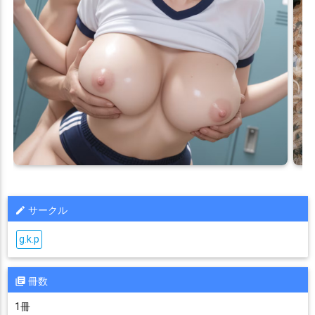
サークル
g.k.p
冊数
1冊