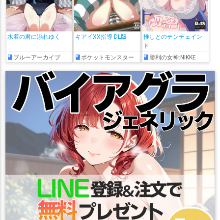
水着の君に溺れゆく
キアイXX指導 DL版
推しとのチンチェイン
ド
ブルーアーカイブ
ポケットモンスター
勝利の女神:NIKKE