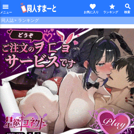
favorite
star
search
menu
同人誌
ランキング