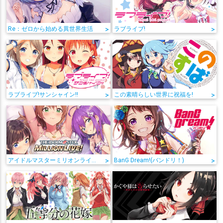
Re：ゼロから始める異世界生活
>
ラブライブ!
>
ラブライブ!サンシャイン!!
>
この素晴らしい世界に祝福を!
>
アイドルマスターミリオンライブ!
>
BanG Dream!(バンドリ！)
>