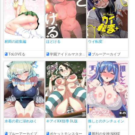
籾岡の総集編
ほどける
ウイ転変
ToLOVEる
学園アイドルマスター
ブルーアーカイブ
水着の君に溺れゆく
キアイXX指導 DL版
推しとのチンチェイン
ド
ブルーアーカイブ
ポケットモンスター
勝利の女神:NIKKE