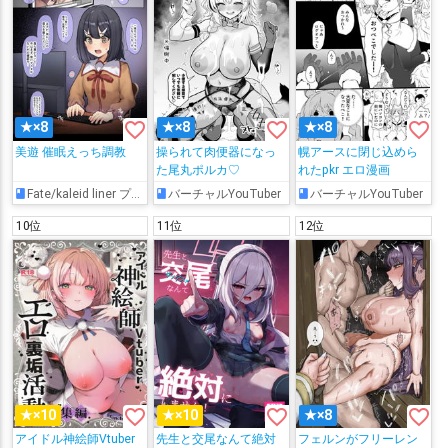
favorite_border
favorite_border
favorite_border
★×8
★×8
★×8
美遊 催眠えっち調教
操られて肉便器になっ
幌アースに閉じ込めら
た尾丸ポルカ♡
れたpkr エロ漫画
Fate/kaleid liner プリズマ☆イリヤ
バーチャルYouTuber
バーチャルYouTuber
10位
11位
12位
favorite_border
favorite_border
favorite_border
★×10
★×10
★×8
アイドル神絵師Vtuber
先生と交尾なんて絶対
フェルンがフリーレン