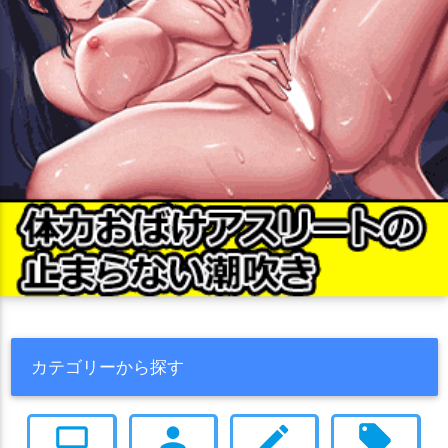
カテゴリーから探す
computer
person
create
local_offer