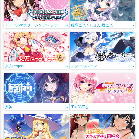
アイドルマスターシンデレラガールズ
>
艦隊これくしょん-艦これ-
>
東方Project
>
アズールレーン
>
原神
>
ToLOVEる
>