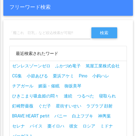
フリーワード検索
最近検索されたワード
ゼンレスゾーンゼロ
ふかづめ竜子
篤屋工業株式会社
CG集
小節あびる
栗浜アケミ
Pino
小鈎ハレ
チアガール
媚薬・催眠
御坂美琴
ひきこまり吸血姫の悶々
連続
つるぺた
寝取られ
釘崎野薔薇
ぐだ子
星街すいせい
ラブラブ 顔射
BRAVE HEART petit
バニー
白上フブキ
神輿葉
セレナ
バイス
棗イロハ
彼女
ロシア
ミドナ
バーゲスト