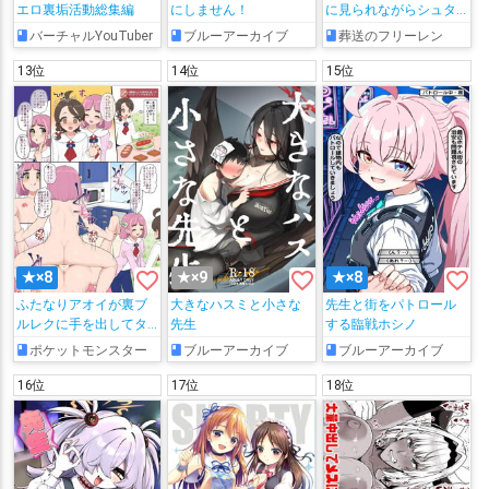
エロ裏垢活動総集編
にしません！
に見られながらシュタ
ルクと汗だくHする♡
バーチャルYouTuber
ブルーアーカイブ
葬送のフリーレン
13位
14位
15位
favorite_border
favorite_border
favorite_border
★×8
★×9
★×8
ふたなりアオイが裏ブ
大きなハスミと小さな
先生と街をパトロール
ルレクに手を出してタ
先生
する臨戦ホシノ
ロに搾り取られる漫画
ポケットモンスター
ブルーアーカイブ
ブルーアーカイブ
3p
16位
17位
18位