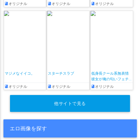
おっぱいがきっと見つ
話
オリジナル
オリジナル
オリジナル
かるアンソロジー
マジメなイイコ。
スターチスラブ
低身長クール系無表情
彼女が俺の匂いフェチ
だと発覚したらもう――!
オリジナル
オリジナル
オリジナル
他サイトで見る
エロ画像を探す