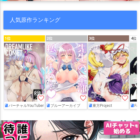
人気原作ランキング
1位
2位
3位
4位
favorite_border
favorite_border
favorite_border
バーチャルYouTuber
ブルーアーカイブ
東方Project
Fat