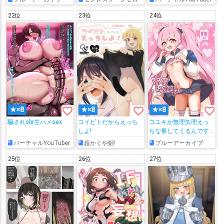
22位
23位
24位
favorite_border
favorite_border
favorite_border
★×8
★×8
★×8
騙されsbr生ハメsex
コイビトだからえっち
コユキが無理矢理えっ
しよ!
ちな事してくるんです
が
バーチャルYouTuber
超かぐや姫!
ブルーアーカイブ
25位
26位
27位