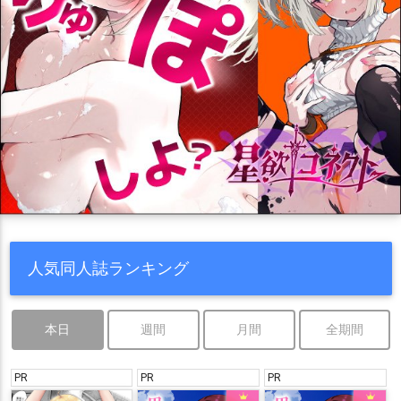
人気同人誌ランキング
本日
週間
月間
全期間
PR
PR
PR