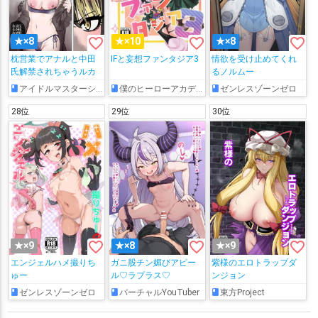
favorite_border
favorite_border
favorite_border
★×8
★×10
★×8
枕営業でアナルと中田
IFと妄想ファンタジア3
情欲を受け止めてくれ
氏解禁されちゃうルカ
るノルムー
アイドルマスターシャイニーカラーズ
僕のヒーローアカデミア
ゼンレスゾーンゼロ
28位
29位
30位
favorite_border
favorite_border
favorite_border
★×9
★×8
★×9
エンジェルハメ撮りち
ガニ股チン媚びアピー
紫様のエロトラップダ
ゅー
ル♡ラプラス♡
ンジョン
ゼンレスゾーンゼロ
バーチャルYouTuber
東方Project