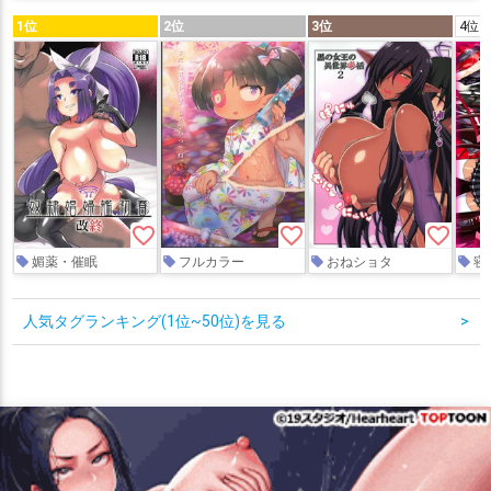
1位
2位
3位
4位
favorite_border
favorite_border
favorite_border
媚薬・催眠
フルカラー
おねショタ
寝
人気タグランキング(1位~50位)を見る
>