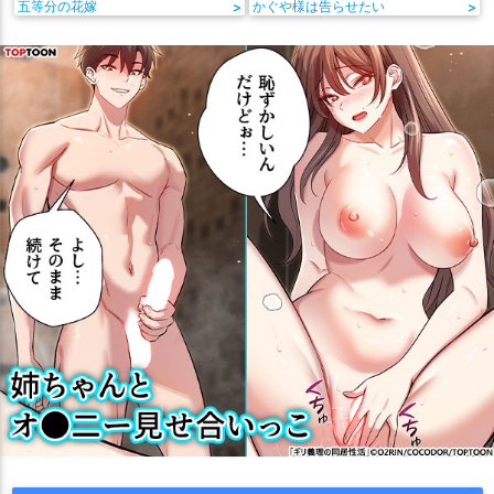
五等分の花嫁
>
かぐや様は告らせたい
>