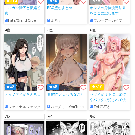
favorite_border
favorite_border
favorite_border
★×10
★×8
★×9
モルガン陛下と新婚初
BBC堕ちまとめ
ホシノの身体測定結果
夜
をここに記します
Fate/Grand Order
よろず
ブルーアーカイブ
4位
5位
6位
favorite_border
favorite_border
favorite_border
★×8
★×8
★×10
ティファとがきんちょ
着物frnとえっちなこと
セフィがリトに正常位
やバックで犯されて快
楽堕ちして…フェラやパ
ファイナルファンタジー
バーチャルYouTuber
ToLOVEる
イズリをしてザー◯ン
まみれになったり、噴
7位
8位
9位
乳しながらアヘっちゃ
う♡