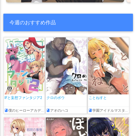
今週のおすすめ作品
IFと妄想ファンタジア2
クロのボウ
ことねすと
僕のヒーローアカデミア
アオのハコ
学園アイドルマスター