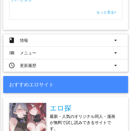
もっと見る
>
book
arrow_drop_down
情報
list
arrow_drop_down
メニュー
access_time
arrow_drop_down
更新履歴
おすすめエロサイト
エロ探
最新・人気のオリジナル同人・漫画
が無料で試し読みできるサイトで
す。