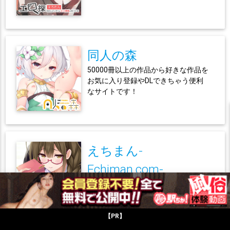
同人の森
50000冊以上の作品から好きな作品を
お気に入り登録やDLできちゃう便利
なサイトです！
えちまん-
Echiman.com-
NyaHentaiやnhentaiなど大手サイト
にある何十万冊の作品が探しやすく
まとまって楽々読めちゃう！
【PR】