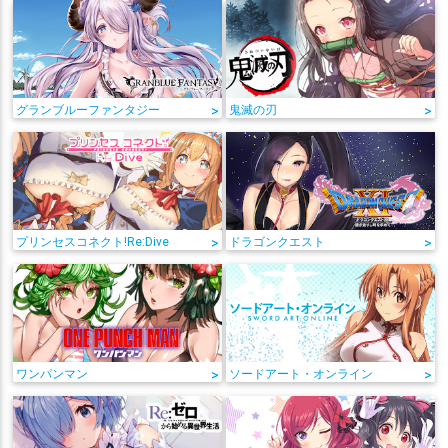
グランブルーファンタジー
>
鬼滅の刃
>
プリンセスコネクト!Re:Dive
>
ドラゴンクエスト
>
ワンパンマン
>
ソードアート・オンライン
>