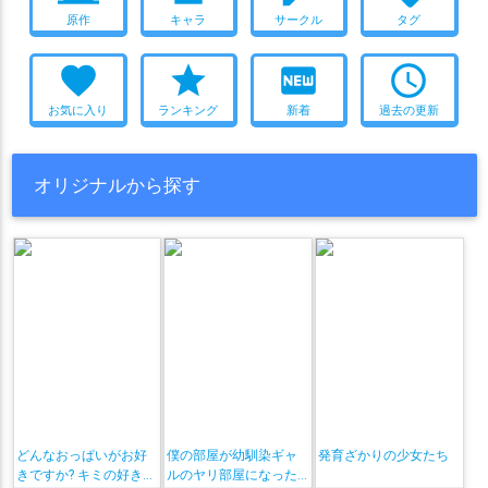
原作
キャラ
サークル
タグ
favorite
star
fiber_new
access_time
お気に入り
ランキング
新着
過去の更新
オリジナルから探す
どんなおっぱいがお好
僕の部屋が幼馴染ギャ
発育ざかりの少女たち
きですか? キミの好きな
ルのヤリ部屋になった