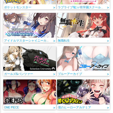
ポケットモンスター
>
ラブライブ!虹ヶ咲学園スクールアイドル同好会
>
アイドルマスターシャイニーカラーズ
>
無職転生
>
ガールズ&パンツァー
>
ブルーアーカイブ
>
ONE PIECE
>
僕のヒーローアカデミア
>