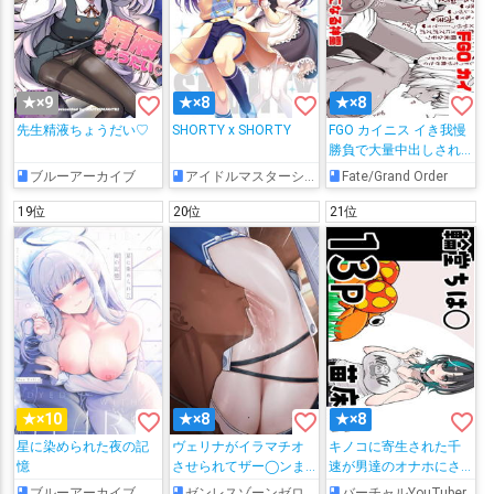
favorite_border
favorite_border
favorite_border
★×9
★×8
★×8
先生精液ちょうだい♡
SHORTY x SHORTY
FGO カイニス イき我慢
勝負で大量中出しされ
てメスになる神霊
ブルーアーカイブ
アイドルマスターシンデレラガールズ
Fate/Grand Order
19位
20位
21位
favorite_border
favorite_border
favorite_border
★×10
★×8
★×8
星に染められた夜の記
ヴェリナがイラマチオ
キノコに寄生された千
憶
させられてザー◯ンま
速が男達のオナホにさ
みれになったり…♡
れてしまう…
ブルーアーカイブ
ゼンレスゾーンゼロ
バーチャルYouTuber