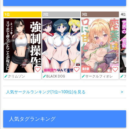
1位
2位
3位
4位
favorite_border
favorite_border
favorite_border
クリムゾン
BLACK DOG
サークルフィオレ
ア
人気サークルランキング(1位~100位)を見る
>
人気タグランキング