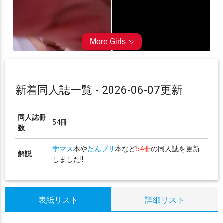
新着同人誌一覧 - 2026-06-07更新
同人誌冊
54冊
数
学マス
本や
たんプリ
本など
54冊
の同人誌を更新
解説
しました!!
表紙リスト
詳細リスト