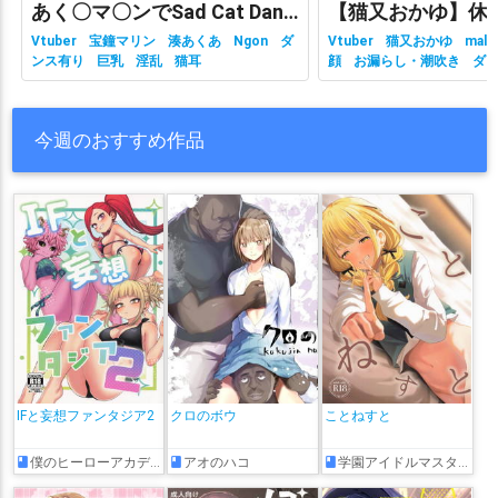
あく〇マ〇ンでSad Cat Dance
Vtuber
宝鐘マリン
湊あくあ
Ngon
ダ
Vtuber
猫又おかゆ
malc
ンス有り
巨乳
淫乱
猫耳
顔
お漏らし・潮吹き
ダ
有り
ホロライブ
主観視
乳
性行為有り
淫乱
獣耳
今週のおすすめ作品
IFと妄想ファンタジア2
クロのボウ
ことねすと
僕のヒーローアカデミア
アオのハコ
学園アイドルマスター