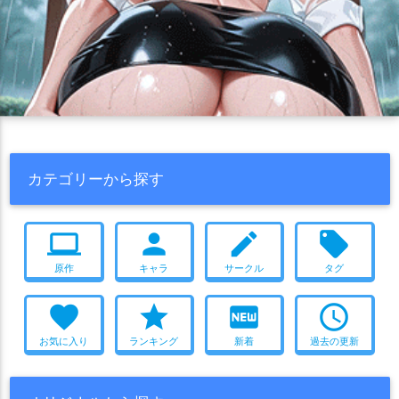
カテゴリーから探す
computer
person
create
local_offer
原作
キャラ
サークル
タグ
favorite
star
fiber_new
access_time
お気に入り
ランキング
新着
過去の更新