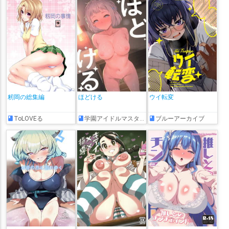
籾岡の総集編
ほどける
ウイ転変
ToLOVEる
学園アイドルマスター
ブルーアーカイブ