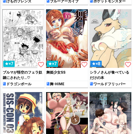
乱交する!!
ミー生活
けものフレンズ
ブルーアーカイブ
ポケットモンスター
favorite_border
favorite_border
favorite_border
★×7
★×7
★×8
ブルマが悟空のフェラ奴
舞姫少女SS
シラノさんが食べている
隷にされたり…♡
だけの本
ドラゴンボール
舞-HIME
ワールドフリッパー