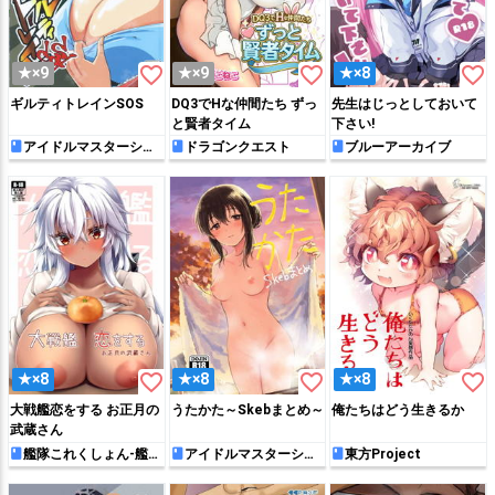
favorite_border
favorite_border
favorite_border
★×9
★×9
★×8
ギルティトレインSOS
DQ3でHな仲間たち ずっ
先生はじっとしておいて
と賢者タイム
下さい!
アイドルマスターシン
ドラゴンクエスト
ブルーアーカイブ
デレラガールズ
favorite_border
favorite_border
favorite_border
★×8
★×8
★×8
大戦艦恋をする お正月の
うたかた～Skebまとめ～
俺たちはどう生きるか
武蔵さん
艦隊これくしょん-艦こ
アイドルマスターシン
東方Project
れ-
デレラガールズ