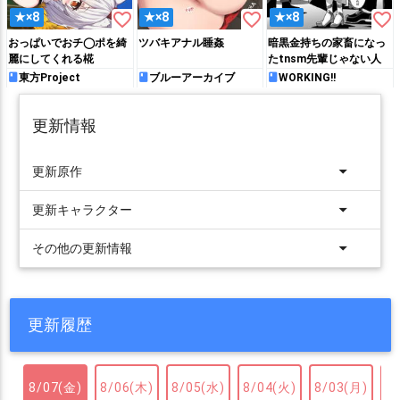
favorite_border
favorite_border
favorite_border
★×8
★×8
★×8
おっぱいでおチ◯ポを綺
ツバキアナル睡姦
暗黒金持ちの家畜になっ
麗にしてくれる椛
たtnsm先輩じゃない人
東方Project
ブルーアーカイブ
WORKING!!
更新情報
arrow_drop_down
更新原作
arrow_drop_down
更新キャラクター
arrow_drop_down
その他の更新情報
更新履歴
8/07(金)
8/06(木)
8/05(水)
8/04(火)
8/03(月)
8