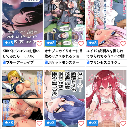
favorite_border
favorite_border
favorite_border
★×8
★×8
★×8
KRKKにシコシコお願い
オヤブンカイリキーに首
ユイ19 続 弱みを握られ
してみたら…（フル）
絞めックスされるショウ
てやられちゃうユイの話
ちゃん
ブルーアーカイブ
ポケットモンスター
プリンセスコネク
ト!Re:Dive
favorite_border
favorite_border
favorite_border
★×8
★×8
★×8