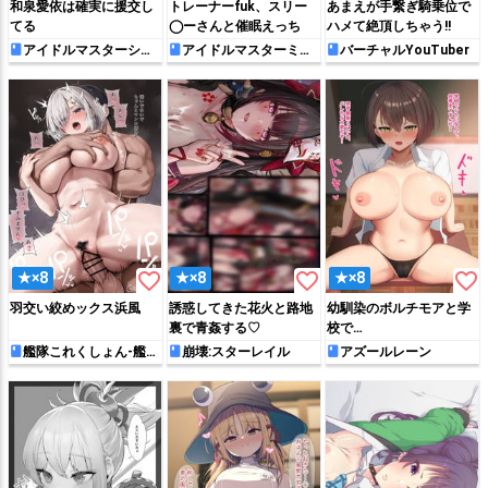
和泉愛依は確実に援交し
トレーナーfuk、スリー
あまえが手繋ぎ騎乗位で
てる
◯ーさんと催眠えっち
ハメて絶頂しちゃう!!
アイドルマスターシャ
アイドルマスターミリ
バーチャルYouTuber
イニーカラーズ
オンライブ!
favorite_border
favorite_border
favorite_border
★×8
★×8
★×8
羽交い絞めックス浜風
誘惑してきた花火と路地
幼馴染のボルチモアと学
裏で青姦する♡
校で…
艦隊これくしょん-艦こ
崩壊:スターレイル
アズールレーン
れ-