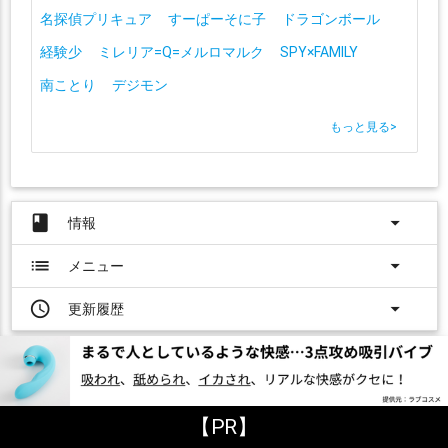
名探偵プリキュア
すーぱーそに子
ドラゴンボール
経験少
ミレリア=Q=メルロマルク
SPY×FAMILY
南ことり
デジモン
もっと見る
>
book
arrow_drop_down
情報
list
arrow_drop_down
メニュー
access_time
arrow_drop_down
更新履歴
おすすめエロサイト
【PR】