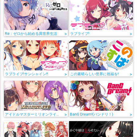
Re：ゼロから始める異世界生活
>
ラブライブ!
>
ラブライブ!サンシャイン!!
>
この素晴らしい世界に祝福を!
>
アイドルマスターミリオンライブ!
>
BanG Dream!(バンドリ！)
>