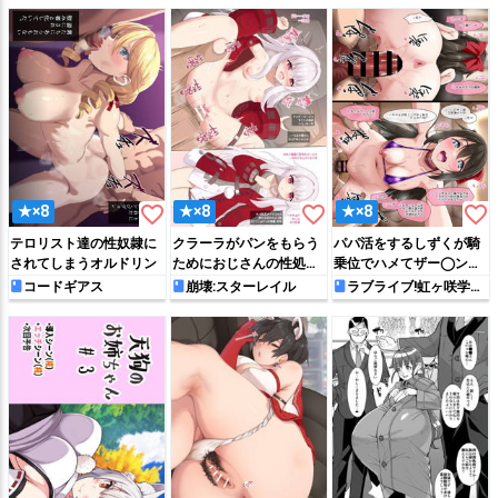
favorite_border
favorite_border
favorite_border
★×8
★×8
★×8
テロリスト達の性奴隷に
クラーラがパンをもらう
パパ活をするしずくが騎
されてしまうオルドリン
ためにおじさんの性処理
乗位でハメてザー◯ンを
のお手伝いをすることに
搾り取っちゃう♡
コードギアス
崩壊:スターレイル
ラブライブ!虹ヶ咲学園
スクールアイドル同好会
なって…♡