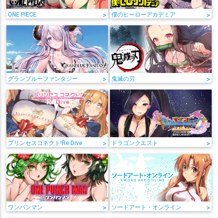
ONE PIECE
>
僕のヒーローアカデミア
>
グランブルーファンタジー
>
鬼滅の刃
>
プリンセスコネクト!Re:Dive
>
ドラゴンクエスト
>
ワンパンマン
>
ソードアート・オンライン
>