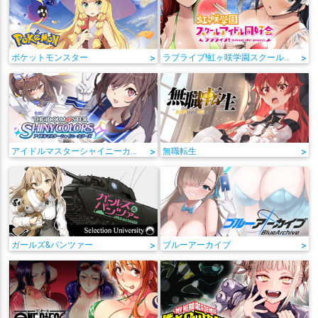
ポケットモンスター
>
ラブライブ!虹ヶ咲学園スクールアイドル同好会
>
アイドルマスターシャイニーカラーズ
>
無職転生
>
ガールズ&パンツァー
>
ブルーアーカイブ
>