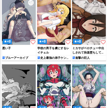
favorite_border
favorite_border
favorite_border
★×8
★×8
★×8
悪い子
学校の男子を虜にするレ
ミカサがベロチュー中出
イチェル
しされて快楽堕ちしてし
まう…
ブルーアーカイブ
史上最強の弟子ケンイ
進撃の巨人
チ