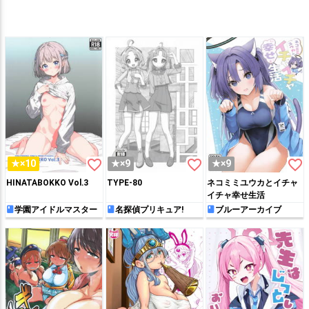
favorite_border
favorite_border
favorite_border
★×10
★×9
★×9
HINATABOKKO Vol.3
TYPE-80
ネコミミユウカとイチャ
イチャ幸せ生活
学園アイドルマスター
名探偵プリキュア!
ブルーアーカイブ