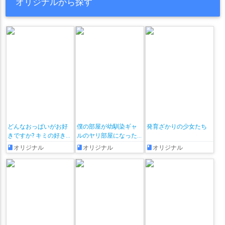
オリジナルから探す
どんなおっぱいがお好
僕の部屋が幼馴染ギャ
発育ざかりの少女たち
きですか? キミの好きな
ルのヤリ部屋になった
おっぱいがきっと見つ
話
オリジナル
オリジナル
オリジナル
かるアンソロジー