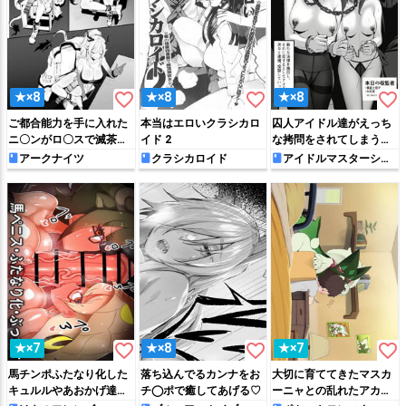
favorite_border
favorite_border
favorite_border
★×8
★×8
★×8
ご都合能力を手に入れた
本当はエロいクラシカロ
囚人アイドル達がえっち
ニ〇ンがロ〇スで滅茶苦
イド 2
な拷問をされてしまう…
茶する話【ス〇〇ン編】
アークナイツ
クラシカロイド
アイドルマスターシン
デレラガールズ
その7
favorite_border
favorite_border
favorite_border
★×7
★×8
★×7
馬チンポふたなり化した
落ち込んでるカンナをお
大切に育ててきたマスカ
キュルルやあおかげ達が
チ◯ポで癒してあげる♡
ーニャとの乱れたアカデ