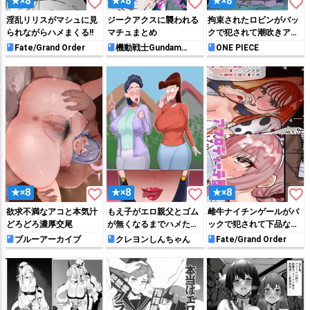
favorite_border
favorite_border
favorite_border
★×8
★×8
★×8
淫乱リリスがマシュに見
ジークアクスに襲われる
拘束されたロビンがバッ
られながらハメまくる!!
マチュまとめ
クで犯されて潮吹きアク
メしちゃう!!
Fate/Grand Order
機動戦士Gundam
ONE PIECE
GQuuuuuuX
favorite_border
favorite_border
favorite_border
★×8
★×8
★×8
欲求不満なアコと本気汁
もえ子がエロ親父とゴム
雌牛ナイチンゲールがバ
どろどろ濃厚交尾
が無くなるまでハメた
ックで犯されて下品な声
り…♡
を出しながらイキまくる
ブルーアーカイブ
クレヨンしんちゃん
Fate/Grand Order
♡