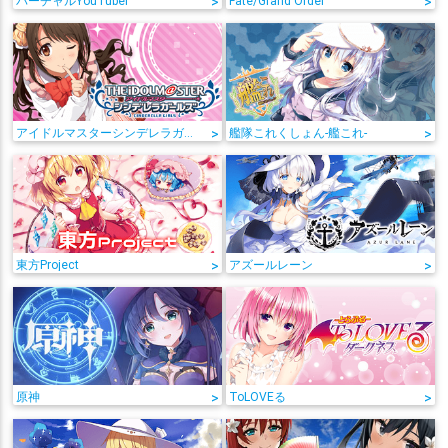
バーチャルYouTuber
>
Fate/Grand Order
>
アイドルマスターシンデレラガールズ
>
艦隊これくしょん-艦これ-
>
東方Project
>
アズールレーン
>
原神
>
ToLOVEる
>