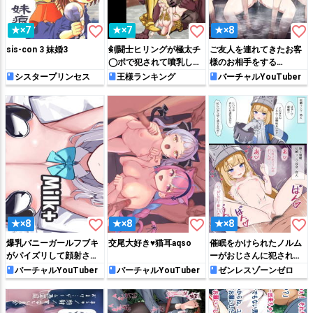
favorite_border
favorite_border
favorite_border
★×7
★×7
★×8
sis-con 3 妹婚3
剣闘士ヒリングが極太チ
ご友人を連れてきたお客
◯ポで犯されて噴乳しな
様のお相手をする
がら感じちゃう♡
wkokm…❤
シスタープリンセス
王様ランキング
バーチャルYouTuber
favorite_border
favorite_border
favorite_border
★×8
★×8
★×8
爆乳バニーガールフブキ
交尾大好き♥猫耳aqso
催眠をかけられたノルム
がパイズリして顔射され
ーがおじさんに犯されて
ちゃう!!
即堕ちしちゃう♡
バーチャルYouTuber
バーチャルYouTuber
ゼンレスゾーンゼロ