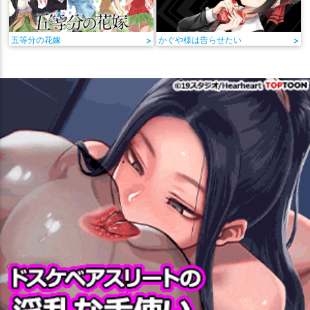
五等分の花嫁
>
かぐや様は告らせたい
>