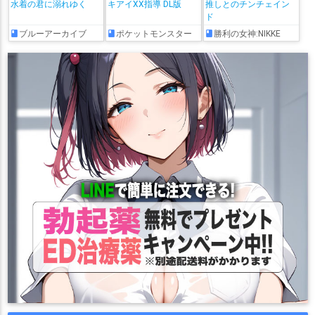
水着の君に溺れゆく
キアイXX指導 DL版
推しとのチンチェイン
ド
ブルーアーカイブ
ポケットモンスター
勝利の女神:NIKKE