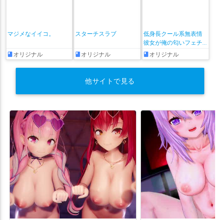
マジメなイイコ。
スターチスラブ
低身長クール系無表情
彼女が俺の匂いフェチ
だと発覚したらもう――!
オリジナル
オリジナル
オリジナル
他サイトで見る