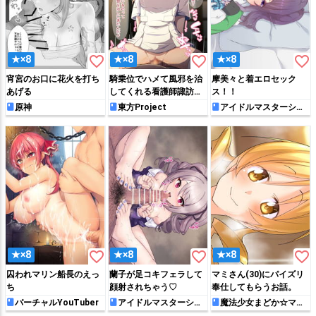
favorite_border
favorite_border
favorite_border
★×8
★×8
★×8
宵宮のお口に花火を打ち
騎乗位でハメて風邪を治
摩美々と着エロセック
あげる
してくれる看護師諏訪子
ス！！
ちゃん
原神
東方Project
アイドルマスターシャ
イニーカラーズ
favorite_border
favorite_border
favorite_border
★×8
★×8
★×8
囚われマリン船長のえっ
蘭子が足コキフェラして
マミさん(30)にパイズリ
ち
顔射されちゃう♡
奉仕してもらうお話。
バーチャルYouTuber
アイドルマスターシン
魔法少女まどか☆マギ
デレラガールズ
カ