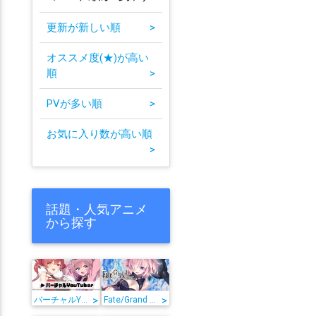
更新が新しい順
>
オススメ度(★)が高い
順
>
PVが多い順
>
お気に入り数が高い順
>
話題・人気アニメ
から探す
>
>
バーチャルYouTuber
Fate/Grand Order