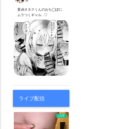
童貞オタクくんのおち◯ぽに
ムラつくギャル…♡
ライブ配信