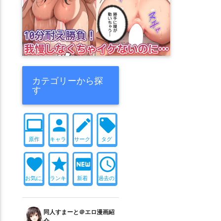
カテゴリーから探
す
computer
person
create
local_offer
原作
キャラ
サークル
タグ
favorite
star
fiber_new
access_time
お気に入り
ランキング
新着
過去の更新
同人すまーと＠エロ漫画紹
介