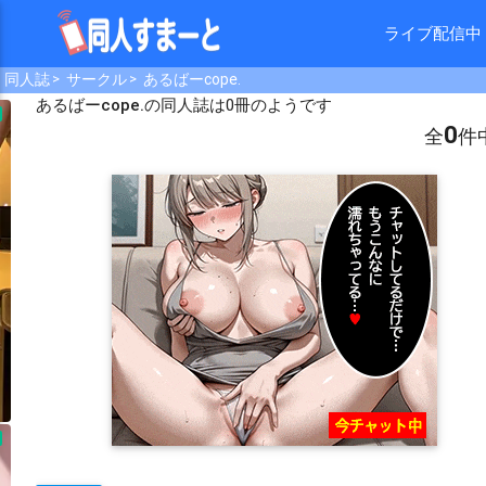
ライブ配信中
同人誌
サークル
あるばーcope.
あるばーcope.
の同人誌は0冊のようです
0
全
件