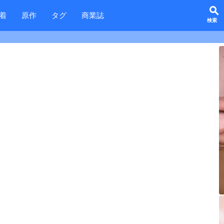
search
着
原作
タグ
商業誌