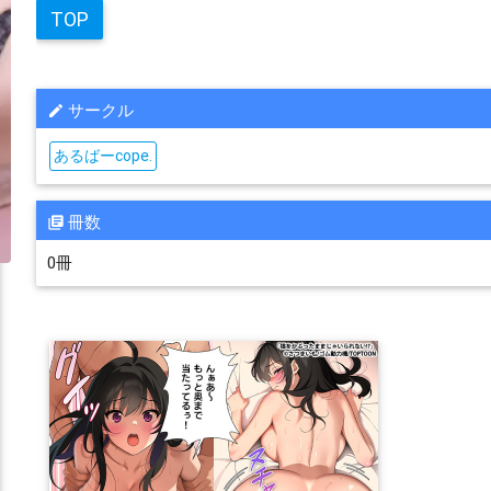
TOP
サークル
あるばーcope.
冊数
0冊