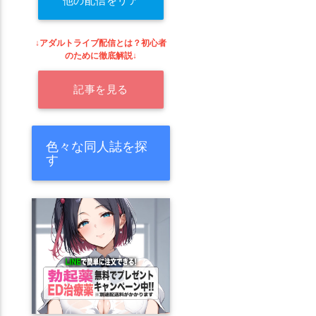
他の配信をリア
ルタイムで探す
↓アダルトライブ配信とは？初心者
のために徹底解説↓
記事を見る
色々な同人誌を探
す