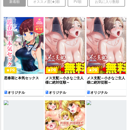
新着順
オススメ度(★)順
PV順
お気に入り数順
★PR
★PR
★PR
思春期と本気セックス
メス支配～小さなご主人
メス支配～小さなご主人
様に絶対従順～
様に絶対従順～
オリジナル
オリジナル
オリジナル