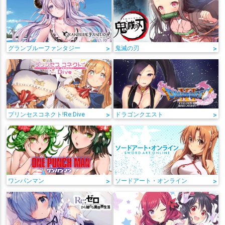
グランブルーファンタジー
>
鬼滅の刃
>
プリンセスコネクト!Re:Dive
>
ドラゴンクエスト
>
ワンパンマン
>
ソードアート・オンライン
>