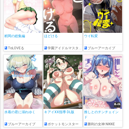
籾岡の総集編
ほどける
ウイ転変
ToLOVEる
学園アイドルマスター
ブルーアーカイブ
水着の君に溺れゆく
キアイXX指導 DL版
推しとのチンチェイン
ド
ブルーアーカイブ
ポケットモンスター
勝利の女神:NIKKE