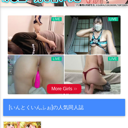
[いんとくいんふぉ]の人気同人誌