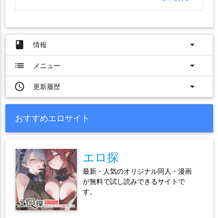
book
arrow_drop_down
情報
list
arrow_drop_down
メニュー
access_time
arrow_drop_down
更新履歴
おすすめエロサイト
エロ探
最新・人気のオリジナル同人・漫画
が無料で試し読みできるサイトで
す。