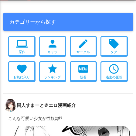
カテゴリーから探す
computer
person
create
local_offer
原作
キャラ
サークル
タグ
favorite
star
fiber_new
access_time
お気に入り
ランキング
新着
過去の更新
同人すまーと＠エロ漫画紹介
こんな可愛い少女が性奴隷!?