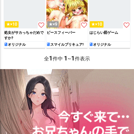
favorite_border
favorite_border
favorite_border
★×10
★×9
★×10
処女がサカっちゃだめで
ピースフィーバー
はじらい罰ゲーム
すか?
オリジナル
スマイルプリキュア!
オリジナル
1
1
1
全
件中
~
件表示