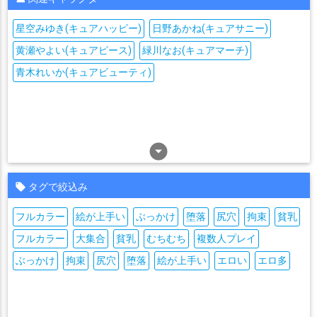
星空みゆき(キュアハッピー)
日野あかね(キュアサニー)
黄瀬やよい(キュアピース)
緑川なお(キュアマーチ)
青木れいか(キュアビューティ)
arrow_drop_down_circle
タグで絞込み
フルカラー
絵が上手い
ぶっかけ
堕落
尻穴
拘束
貧乳
フルカラー
大集合
貧乳
むちむち
複数人プレイ
ぶっかけ
拘束
尻穴
堕落
絵が上手い
エロい
エロ多