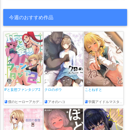
今週のおすすめ作品
IFと妄想ファンタジア2
クロのボウ
ことねすと
僕のヒーローアカデミア
アオのハコ
学園アイドルマスター