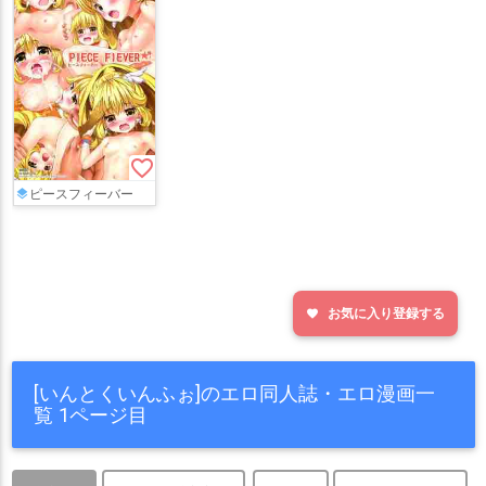
favorite_border
ピースフィーバー
お気に入り登録する
favorite
[いんとくいんふぉ]のエロ同人誌・エロ漫画一
覧 1ページ目