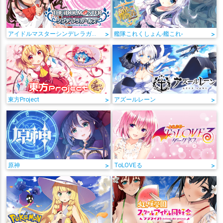
アイドルマスターシンデレラガールズ
>
艦隊これくしょん-艦これ-
>
東方Project
>
アズールレーン
>
原神
>
ToLOVEる
>