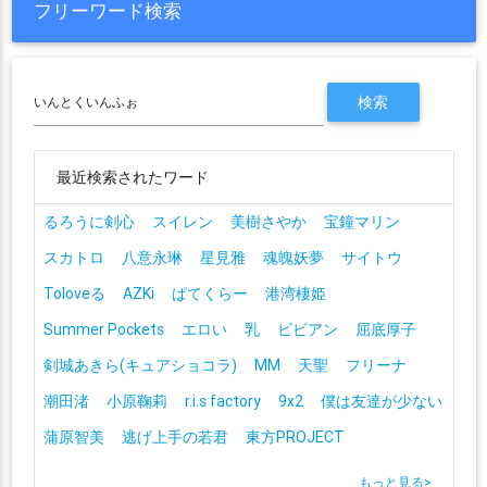
フリーワード検索
最近検索されたワード
るろうに剣心
スイレン
美樹さやか
宝鐘マリン
スカトロ
八意永琳
星見雅
魂魄妖夢
サイトウ
Toloveる
AZKi
ぱてくらー
港湾棲姫
Summer Pockets
エロい
乳
ビビアン
屈底厚子
剣城あきら(キュアショコラ)
MM
天聖
フリーナ
潮田渚
小原鞠莉
r.i.s factory
9x2
僕は友達が少ない
蒲原智美
逃げ上手の若君
東方PROJECT
もっと見る
>