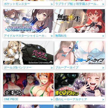
ポケットモンスター
>
ラブライブ!虹ヶ咲学園スクールアイドル同好会
>
アイドルマスターシャイニーカラーズ
>
無職転生
>
ガールズ&パンツァー
>
ブルーアーカイブ
>
ONE PIECE
>
僕のヒーローアカデミア
>