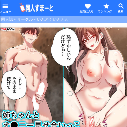
favorite
star
search
menu
同人誌
サークル
いんとくいんふぉ