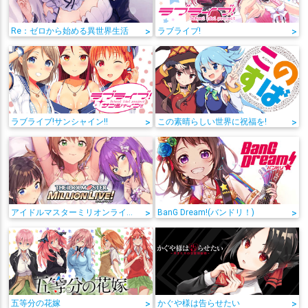
Re：ゼロから始める異世界生活
>
ラブライブ!
>
ラブライブ!サンシャイン!!
>
この素晴らしい世界に祝福を!
>
アイドルマスターミリオンライブ!
>
BanG Dream!(バンドリ！)
>
五等分の花嫁
>
かぐや様は告らせたい
>