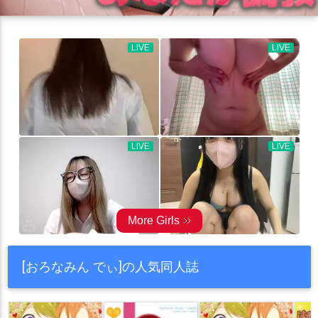
[おろなみん でぃ]の人気同人誌