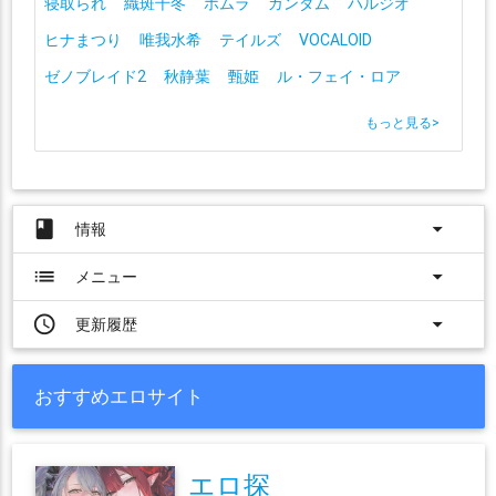
寝取られ
織斑千冬
ホムラ
ガンダム
ハルジオ
ヒナまつり
唯我水希
テイルズ
VOCALOID
ゼノブレイド2
秋静葉
甄姫
ル・フェイ・ロア
もっと見る
>
book
arrow_drop_down
情報
list
arrow_drop_down
メニュー
access_time
arrow_drop_down
更新履歴
おすすめエロサイト
エロ探