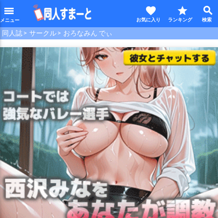
favorite
star
search
menu
同人誌
サークル
おろなみん でぃ