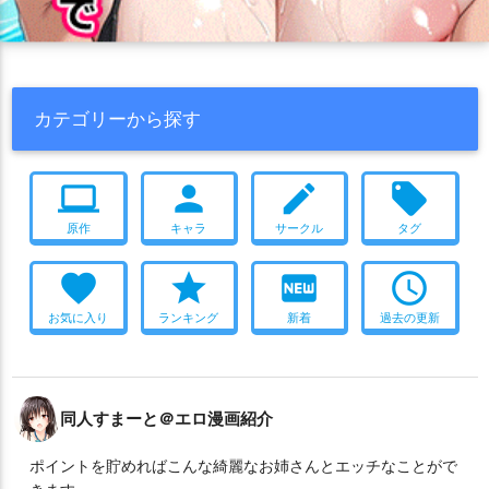
カテゴリーから探す
computer
person
create
local_offer
原作
キャラ
サークル
タグ
favorite
star
fiber_new
access_time
お気に入り
ランキング
新着
過去の更新
同人すまーと＠エロ漫画紹介
ポイントを貯めればこんな綺麗なお姉さんとエッチなことがで