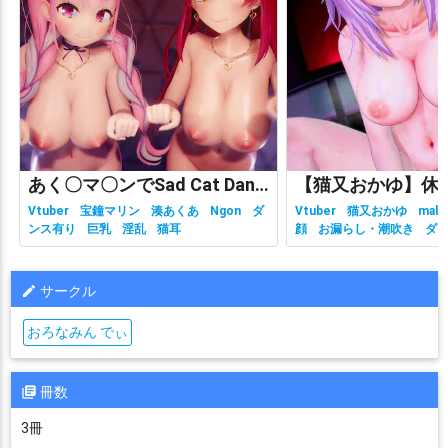
あく〇マ〇ンでSad Cat Dance
Vtuber
宝鐘マリン
湊あくあ
Ngon
ダ
Vtuber
猫又おかゆ
malc
ンス有り
巨乳
淫乱
猫耳
顔
お漏らし・潮吹き
ダ
有り
ホロライブ
主観視
乳
性行為有り
淫乱
獣耳
サークル
おろなみん でぃ
冊数
3冊