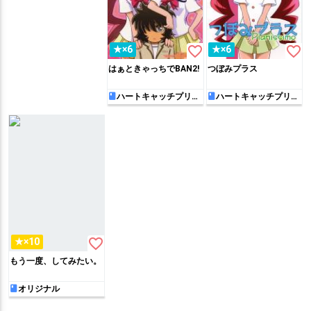
favorite_border
favorite_border
★×6
★×6
はぁときゃっちでBAN2!
つぼみプラス
ハートキャッチプリキ
ハートキャッチプリキ
ュア!
ュア!
favorite_border
★×10
もう一度、してみたい。
オリジナル