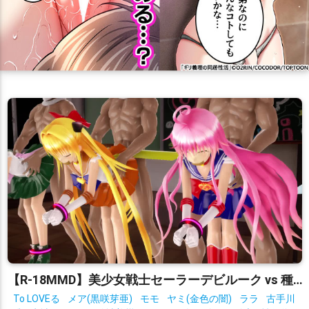
【R-18MMD】美少女戦士セーラーデビルーク vs 種付けおじさん星人 After
To LOVEる
メア(黒咲芽亜)
モモ
ヤミ(金色の闇)
ララ
古手川