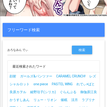
フリーワード検索
最近検索されたワード
顔射
ガールズ&パンツァー
CARAMEL CRUNCH!
レズ
シャルロット
one piece
PASTEL WING
れでぃ×ばと
良原カヲル
綾野珪子(シリカ)
ぐらんぶる
御伽原江良
かうすしあん
リュー・リオン
催眠
涼月
ラブリナ