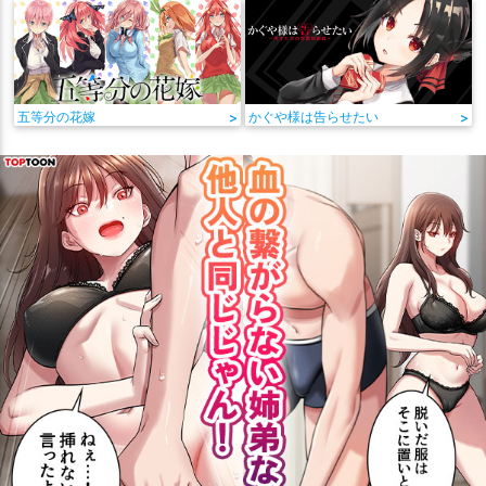
五等分の花嫁
>
かぐや様は告らせたい
>