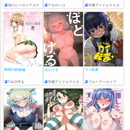
僕のヒーローアカデミア
アオのハコ
学園アイドルマスター
籾岡の総集編
ほどける
ウイ転変
ToLOVEる
学園アイドルマスター
ブルーアーカイブ