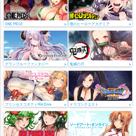
ONE PIECE
>
僕のヒーローアカデミア
>
グランブルーファンタジー
>
鬼滅の刃
>
プリンセスコネクト!Re:Dive
>
ドラゴンクエスト
>