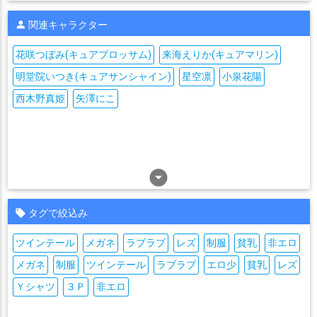
関連キャラクター
花咲つぼみ(キュアブロッサム)
来海えりか(キュアマリン)
明堂院いつき(キュアサンシャイン)
星空凛
小泉花陽
西木野真姫
矢澤にこ
arrow_drop_down_circle
タグで絞込み
ツインテール
メガネ
ラブラブ
レズ
制服
貧乳
非エロ
メガネ
制服
ツインテール
ラブラブ
エロ少
貧乳
レズ
Ｙシャツ
３Ｐ
非エロ