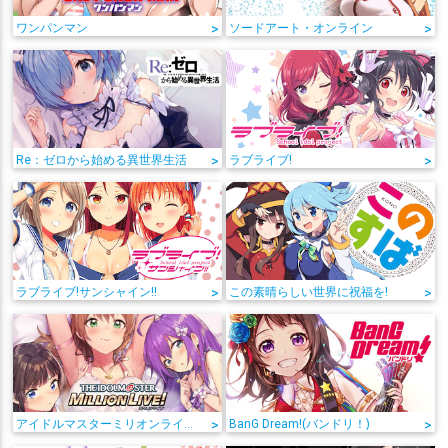
ワンパンマン
>
ソードアート・オンライン
>
Re：ゼロから始める異世界生活
>
ラブライブ!
>
ラブライブ!サンシャイン!!
>
この素晴らしい世界に祝福を!
>
アイドルマスターミリオンライブ!
>
BanG Dream!(バンドリ！)
>