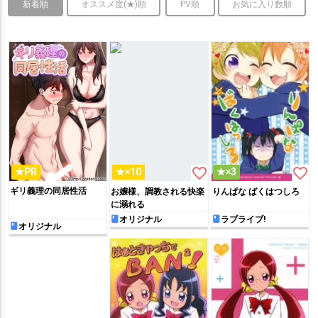
新着順
オススメ度(★)順
PV順
お気に入り数順
favorite_border
favorite_border
★PR
★×10
★×3
ギリ義理の同居性活
お嬢様、調教される快楽
りんぱな ばくはつしろ
に溺れる
オリジナル
ラブライブ!
オリジナル