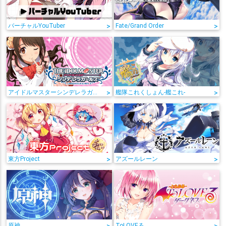
バーチャルYouTuber
>
Fate/Grand Order
>
アイドルマスターシンデレラガールズ
>
艦隊これくしょん-艦これ-
>
東方Project
>
アズールレーン
>
原神
ToLOVEる