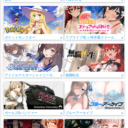
>
>
ポケットモンスター
>
ラブライブ!虹ヶ咲学園スクールアイドル同好会
>
アイドルマスターシャイニーカラーズ
>
無職転生
>
ガールズ&パンツァー
>
ブルーアーカイブ
>