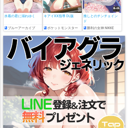
水着の君に溺れゆく
キアイXX指導 DL版
推しとのチンチェイン
ド
ブルーアーカイブ
ポケットモンスター
勝利の女神:NIKKE