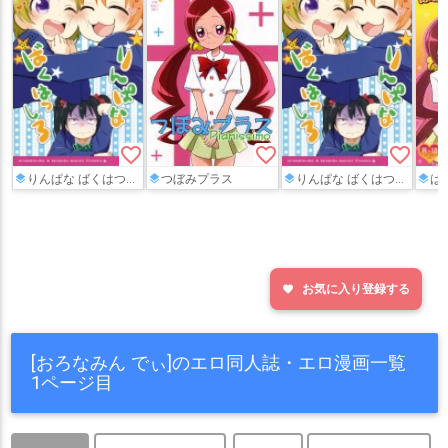
favorite_border
favorite_border
favorite_border
りんぱな ばくはつしろ
つぼみプラス
りんぱな ばくはつしろ
はぁ
お気に入り登録する
favorite
[おろなみん でぃ]のエロ同人誌・エロ漫画一覧
1ページ目