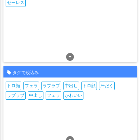
セーレス
arrow_drop_down_circle
タグで絞込み
トロ顔
フェラ
ラブラブ
中出し
トロ顔
汗だく
ラブラブ
中出し
フェラ
かわいい