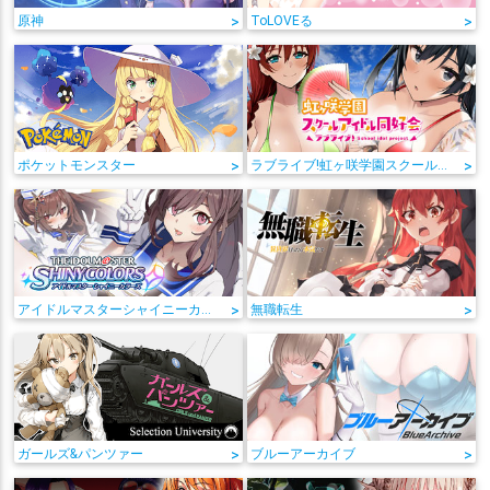
原神
>
ToLOVEる
>
ポケットモンスター
>
ラブライブ!虹ヶ咲学園スクールアイドル同好会
>
アイドルマスターシャイニーカラーズ
>
無職転生
>
ガールズ&パンツァー
>
ブルーアーカイブ
>