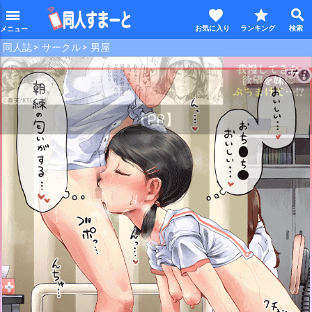
favorite
star
search
menu
同人誌
サークル
男屋
【PR】