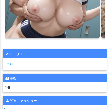
サークル
男屋
冊数
1冊
関連キャラクター