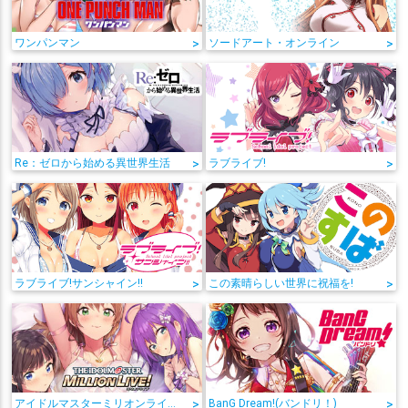
ワンパンマン
>
ソードアート・オンライン
>
Re：ゼロから始める異世界生活
>
ラブライブ!
>
ラブライブ!サンシャイン!!
>
この素晴らしい世界に祝福を!
>
アイドルマスターミリオンライブ!
>
BanG Dream!(バンドリ！)
>