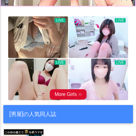
[男屋]の人気同人誌