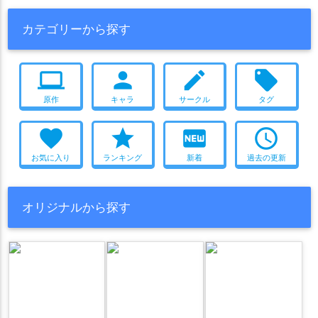
カテゴリーから探す
computer
person
create
local_offer
原作
キャラ
サークル
タグ
favorite
star
fiber_new
access_time
お気に入り
ランキング
新着
過去の更新
オリジナルから探す