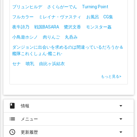
ブリュンヒルデ
さくらがーでん
Turning Point
フルカラー
ミレイナ・ヴァスティ
お風呂 CG集
夜牛詩乃
戦国BASARA
鷺沢文香
モンスター姦
小鳥遊ホシノ
肉りんご
丸呑み
ダンジョンに出会いを求めるのは間違っているだろうか＆
艦隊これくしょん-艦これ-
セナ
噴乳
由比ヶ浜結衣
もっと見る
>
book
arrow_drop_down
情報
list
arrow_drop_down
メニュー
access_time
arrow_drop_down
更新履歴