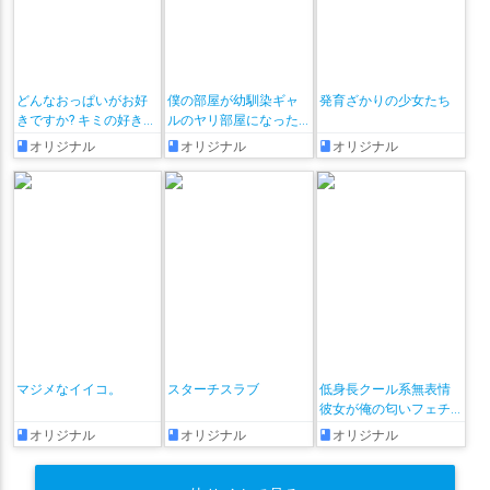
どんなおっぱいがお好
僕の部屋が幼馴染ギャ
発育ざかりの少女たち
きですか? キミの好きな
ルのヤリ部屋になった
おっぱいがきっと見つ
話
オリジナル
オリジナル
オリジナル
かるアンソロジー
マジメなイイコ。
スターチスラブ
低身長クール系無表情
彼女が俺の匂いフェチ
だと発覚したらもう――!
オリジナル
オリジナル
オリジナル