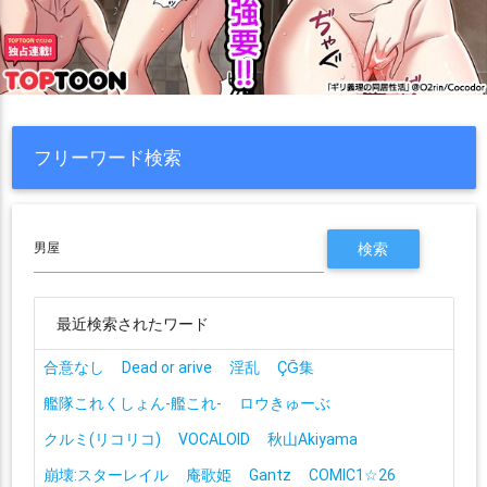
フリーワード検索
最近検索されたワード
合意なし
Dead or arive
淫乱
ÇḠ集
艦隊これくしょん-艦これ-
ロウきゅーぶ
クルミ(リコリコ)
VOCALOID
秋山Akiyama
崩壊:スターレイル
庵歌姫
Gantz
COMIC1☆26