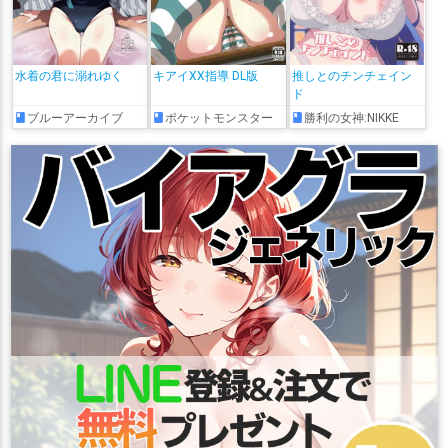
水着の君に溺れゆく
キアイXX指導 DL版
推しとのチンチェイン
ド
ブルーアーカイブ
ポケットモンスター
勝利の女神:NIKKE