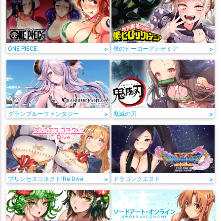
ONE PIECE
>
僕のヒーローアカデミア
>
グランブルーファンタジー
>
鬼滅の刃
>
プリンセスコネクト!Re:Dive
>
ドラゴンクエスト
>