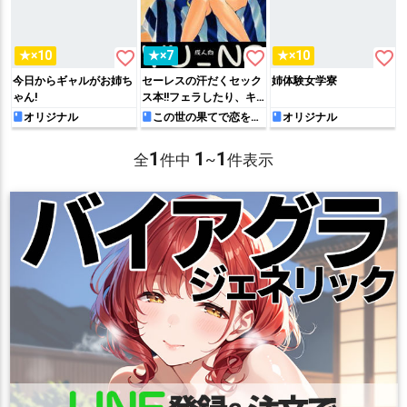
favorite_border
favorite_border
favorite_border
★×10
★×7
★×10
今日からギャルがお姉ち
セーレスの汗だくセック
姉体験女学寮
ゃん!
ス本!!フェラしたり、キ
スしながらの正常位セッ
オリジナル
この世の果てで恋を唄
オリジナル
う少女YU-NO
クスでトロけちゃう♡
1
1
1
全
件中
~
件表示