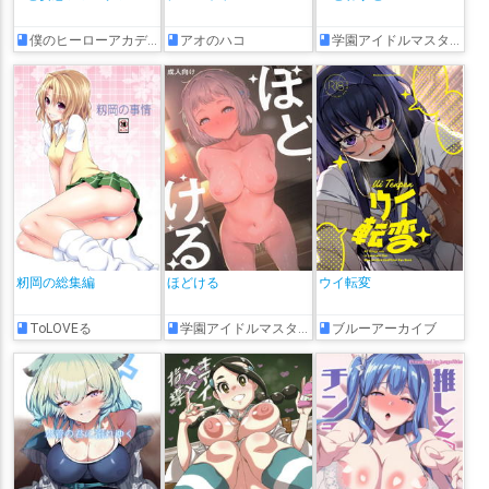
僕のヒーローアカデミア
アオのハコ
学園アイドルマスター
籾岡の総集編
ほどける
ウイ転変
ToLOVEる
学園アイドルマスター
ブルーアーカイブ