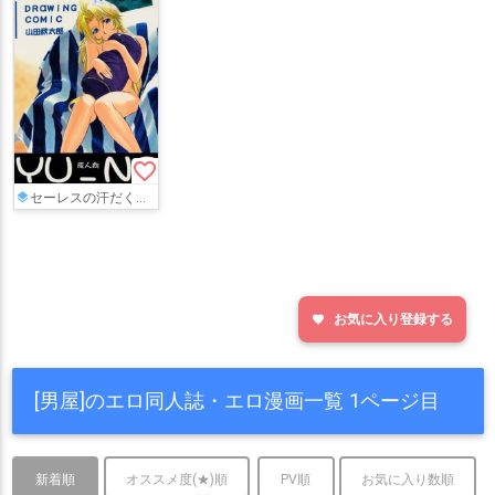
favorite_border
セーレスの汗だくセックス本!!フェラしたり、キスしながらの正常位セックスでトロけちゃう♡
お気に入り登録する
favorite
[男屋]のエロ同人誌・エロ漫画一覧 1ページ目
新着順
オススメ度(★)順
PV順
お気に入り数順