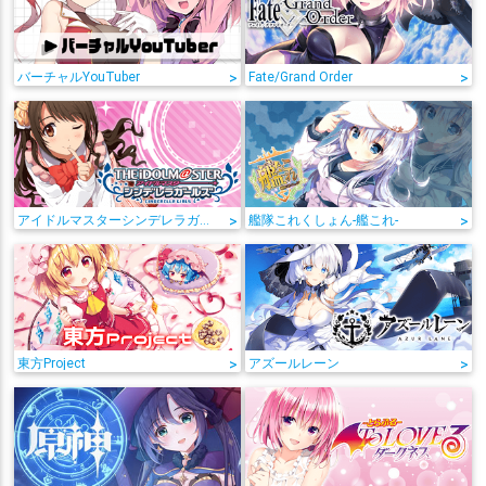
バーチャルYouTuber
>
Fate/Grand Order
>
アイドルマスターシンデレラガールズ
>
艦隊これくしょん-艦これ-
>
東方Project
>
アズールレーン
>