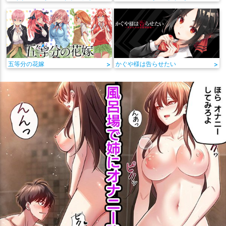
五等分の花嫁
>
かぐや様は告らせたい
>