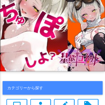
カテゴリーから探す
computer
person
create
local_offer