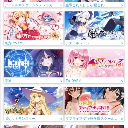
アイドルマスターシンデレラガールズ
>
艦隊これくしょん-艦これ-
>
東方Project
>
アズールレーン
>
原神
>
ToLOVEる
>
ポケットモンスター
>
ラブライブ!虹ヶ咲学園スクールアイドル同好会
>