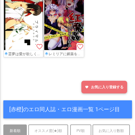
favorite_border
favorite_border
霊夢は愛が欲しくて霖之助に裸で迫って…あまあまな一夜を過ごす…♡
レミリアに媚薬を飲まされた咲夜がスカーレット姉妹にクンニや手マンで責められたり、小悪魔がパチュリーにペニバンで責められたり…
お気に入り登録する
favorite
[赤橙]のエロ同人誌・エロ漫画一覧 1ページ目
新着順
オススメ度(★)順
PV順
お気に入り数順