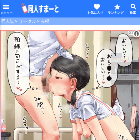
favorite
star
search
menu
同人誌
サークル
赤橙