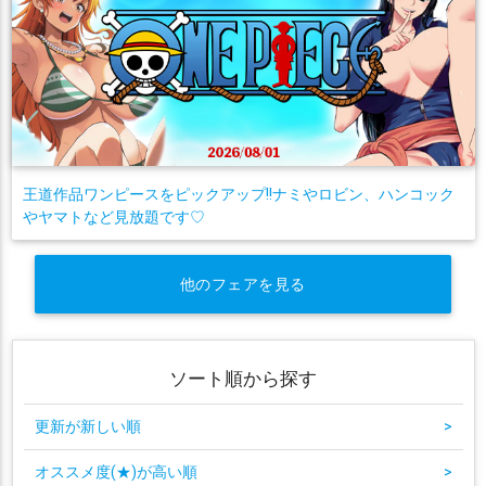
王道作品ワンピースをピックアップ!!ナミやロビン、ハンコック
やヤマトなど見放題です♡
他のフェアを見る
ソート順から探す
更新が新しい順
>
オススメ度(★)が高い順
>