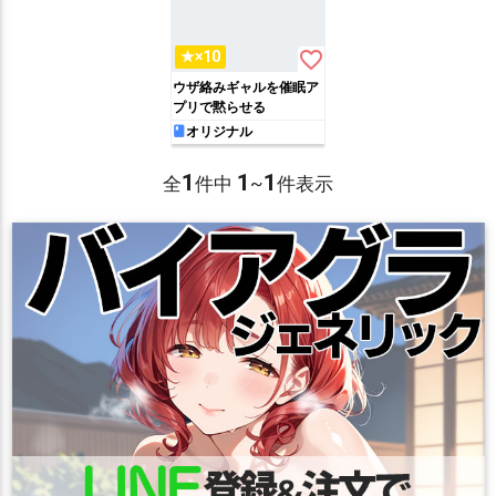
favorite_border
★×10
ウザ絡みギャルを催眠ア
プリで黙らせる
オリジナル
1
1
1
全
件中
~
件表示