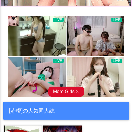
[赤橙]の人気同人誌