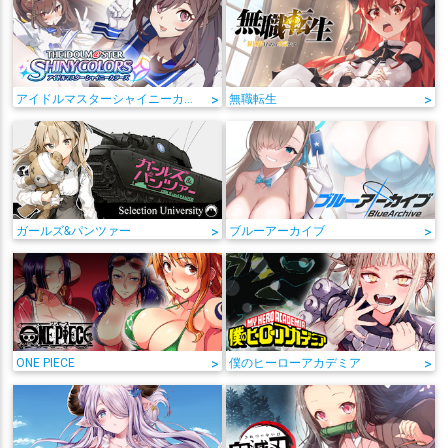
アイドルマスターシャイニーカラーズ
>
無職転生
>
ガールズ&パンツァー
>
ブルーアーカイブ
>
ONE PIECE
>
僕のヒーローアカデミア
>