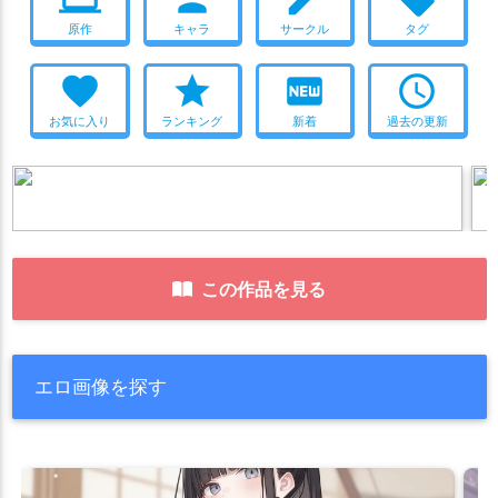
原作
キャラ
サークル
タグ
favorite
star
fiber_new
access_time
お気に入り
ランキング
新着
過去の更新
この作品を見る
エロ画像を探す