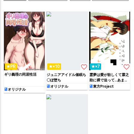
favorite_border
favorite_border
★PR
★×10
★×7
ギリ義理の同居性活
ジュニアアイドル催眠ち
霊夢は愛が欲しくて霖之
〇ぽ堕ち
助に裸で迫って…あまあ
まな一夜を過ごす…♡
オリジナル
東方Project
オリジナル