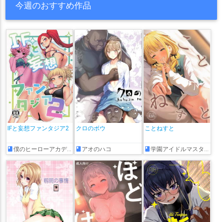
今週のおすすめ作品
IFと妄想ファンタジア2
クロのボウ
ことねすと
僕のヒーローアカデミア
アオのハコ
学園アイドルマスター