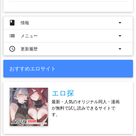
book
arrow_drop_down
情報
list
arrow_drop_down
メニュー
access_time
arrow_drop_down
更新履歴
おすすめエロサイト
エロ探
最新・人気のオリジナル同人・漫画
が無料で試し読みできるサイトで
す。