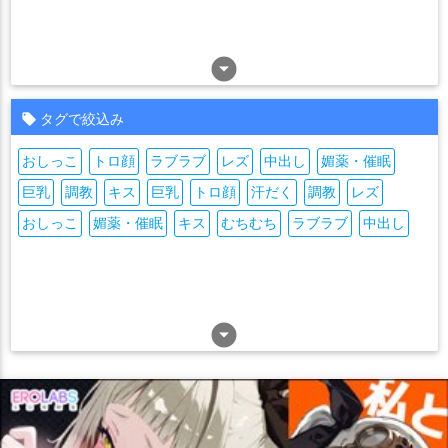
arrow_drop_down_circle
タグで絞込み
おしっこ
トロ顔
ラブラブ
レズ
中出し
媚薬・催眠
巨乳
調教
キス
巨乳
トロ顔
汗だく
調教
レズ
おしっこ
媚薬・催眠
キス
むちむち
ラブラブ
中出し
arrow_drop_down_circle