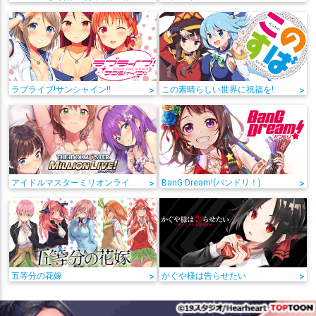
ラブライブ!サンシャイン!!
>
この素晴らしい世界に祝福を!
>
アイドルマスターミリオンライブ!
>
BanG Dream!(バンドリ！)
>
五等分の花嫁
>
かぐや様は告らせたい
>