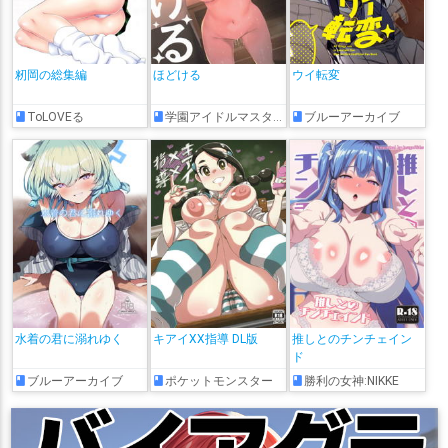
籾岡の総集編
ほどける
ウイ転変
ToLOVEる
学園アイドルマスター
ブルーアーカイブ
水着の君に溺れゆく
キアイXX指導 DL版
推しとのチンチェイン
ド
ブルーアーカイブ
ポケットモンスター
勝利の女神:NIKKE