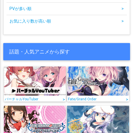
PVが多い順
>
お気に入り数が高い順
>
話題・人気アニメから探す
バーチャルYouTuber
>
Fate/Grand Order
>