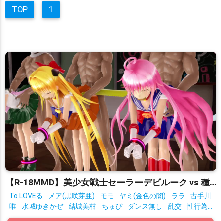
TOP
1
【R-18MMD】美少女戦士セーラーデビルーク vs 種付けおじさん星人 After
To LOVEる
メア(黒咲芽亜)
モモ
ヤミ(金色の闇)
ララ
古手川
唯
水城ゆきかぜ
結城美柑
ちゅぴ
ダンス無し
乱交
性行為
有り
拘束