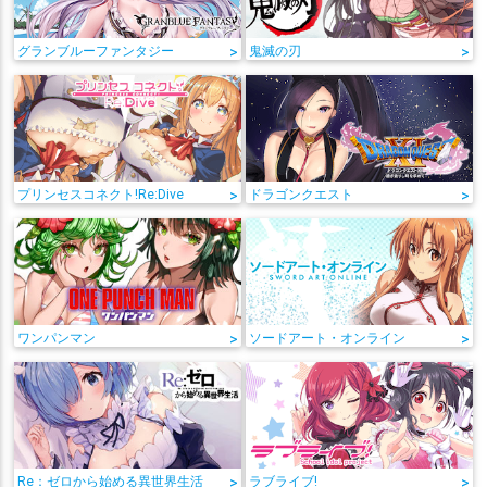
グランブルーファンタジー
>
鬼滅の刃
>
プリンセスコネクト!Re:Dive
>
ドラゴンクエスト
>
ワンパンマン
>
ソードアート・オンライン
>
Re：ゼロから始める異世界生活
>
ラブライブ!
>