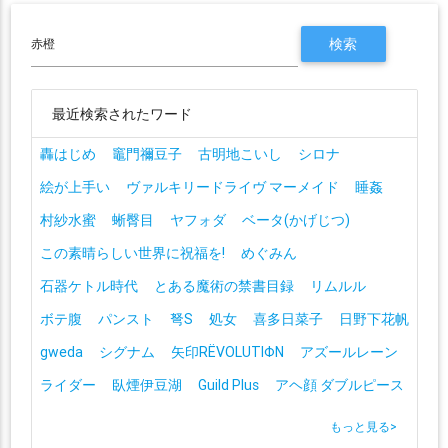
最近検索されたワード
轟はじめ
竈門禰豆子
古明地こいし
シロナ
絵が上手い
ヴァルキリードライヴ マーメイド
睡姦
村紗水蜜
蜥臀目
ヤフォダ
ベータ(かげじつ)
この素晴らしい世界に祝福を!
めぐみん
石器ケトル時代
とある魔術の禁書目録
リムルル
ボテ腹
パンスト
弩S
処女
喜多日菜子
日野下花帆
gweda
シグナム
矢印RЁVOLUTIΦN
アズールレーン
ライダー
臥煙伊豆湖
Guild Plus
アヘ顔 ダブルピース
もっと見る
>