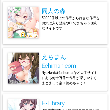
同人の森
50000冊以上の作品から好きな作品を
お気に入り登録やDLできちゃう便利
なサイトです！
えちまん-
Echiman.com-
NyaHentaiやnhentaiなど大手サイト
にある何十万冊の作品が探しやすく
まとまって楽々読めちゃう！
H-Library