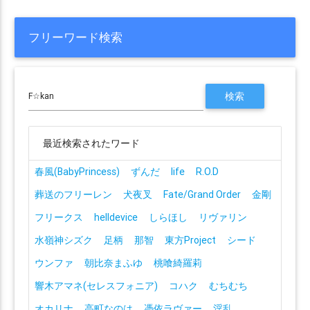
フリーワード検索
最近検索されたワード
春風(BabyPrincess)
ずんだ
life
R.O.D
葬送のフリーレン
犬夜叉
Fate/Grand Order
金剛
フリークス
helldevice
しらほし
リヴァリン
水嶺神シズク
足柄
那智
東方Project
シード
ウンファ
朝比奈まふゆ
桃喰綺羅莉
響木アマネ(セレスフォニア)
コハク
むちむち
オカリナ
高町なのは
憑依ラヴァー
淫乱