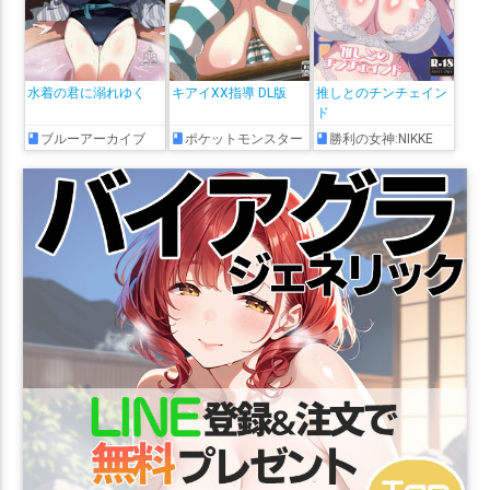
水着の君に溺れゆく
キアイXX指導 DL版
推しとのチンチェイン
ド
ブルーアーカイブ
ポケットモンスター
勝利の女神:NIKKE