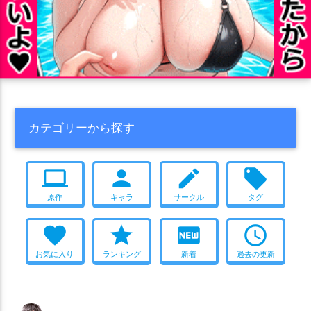
カテゴリーから探す
computer
person
create
local_offer
原作
キャラ
サークル
タグ
favorite
star
fiber_new
access_time
お気に入り
ランキング
新着
過去の更新