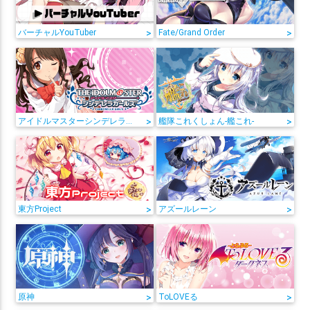
バーチャルYouTuber
>
Fate/Grand Order
>
アイドルマスターシンデレラガールズ
>
艦隊これくしょん-艦これ-
>
東方Project
>
アズールレーン
>
原神
>
ToLOVEる
>