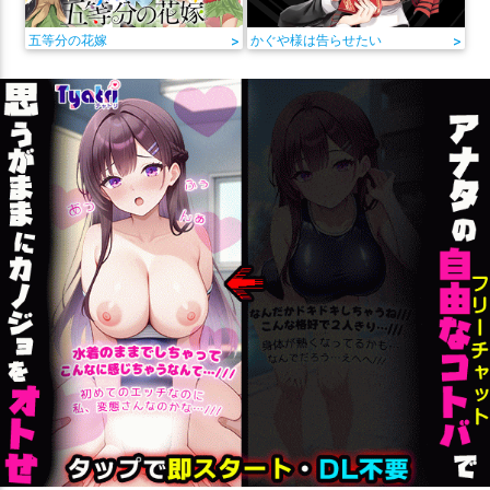
五等分の花嫁
>
かぐや様は告らせたい
>