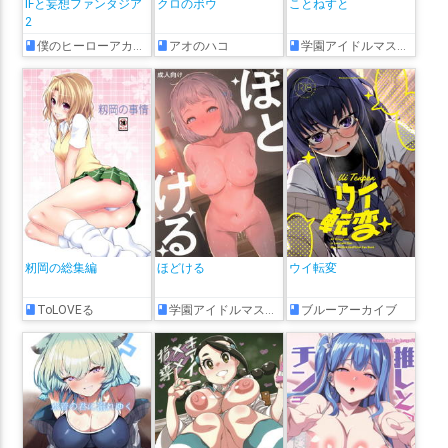
IFと妄想ファンタジア
クロのボウ
ことねすと
2
僕のヒーローアカデミア
アオのハコ
学園アイドルマスター
籾岡の総集編
ほどける
ウイ転変
ToLOVEる
学園アイドルマスター
ブルーアーカイブ