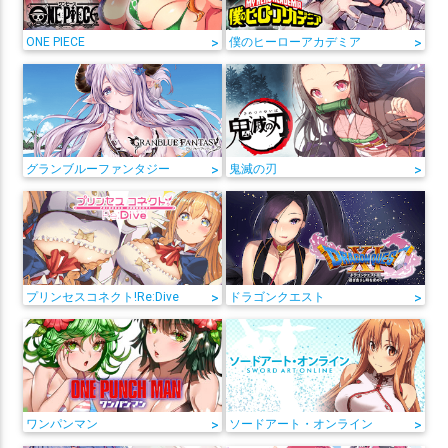
ONE PIECE
>
僕のヒーローアカデミア
>
グランブルーファンタジー
>
鬼滅の刃
>
プリンセスコネクト!Re:Dive
>
ドラゴンクエスト
>
ワンパンマン
>
ソードアート・オンライン
>