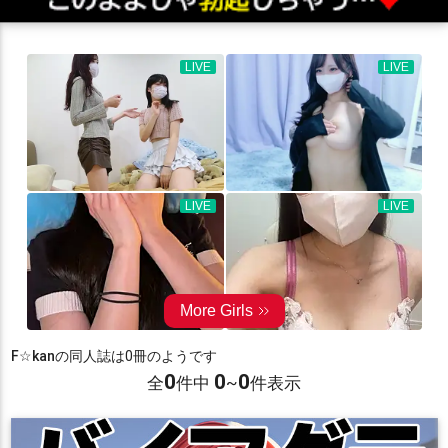
F☆kan
の同人誌は0冊のようです
0
0
0
全
件中
~
件表示