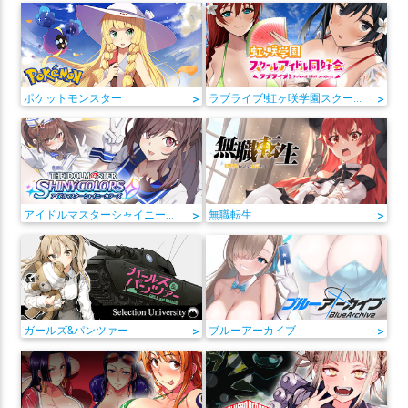
ポケットモンスター
>
ラブライブ!虹ヶ咲学園スクールアイドル同好会
>
アイドルマスターシャイニーカラーズ
>
無職転生
>
ガールズ&パンツァー
>
ブルーアーカイブ
>