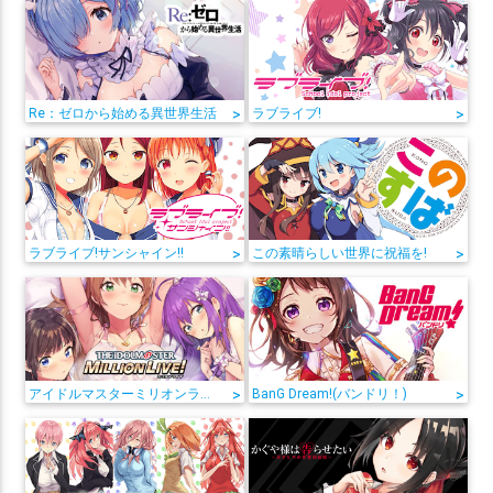
Re：ゼロから始める異世界生活
>
ラブライブ!
>
ラブライブ!サンシャイン!!
>
この素晴らしい世界に祝福を!
>
アイドルマスターミリオンライブ!
>
BanG Dream!(バンドリ！)
>