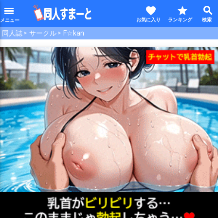
favorite
star
search
menu
同人誌
サークル
F☆kan