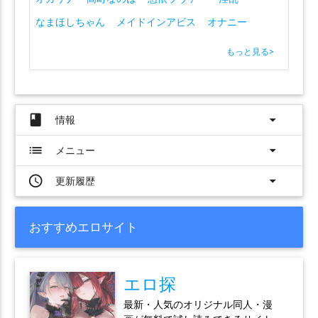
なまほしちゃん
メイドインアビス
オナニー
もっと見る
>
book
arrow_drop_down
情報
list
arrow_drop_down
メニュー
access_time
arrow_drop_down
更新履歴
おすすめエロサイト
エロ探
最新・人気のオリジナル同人・漫