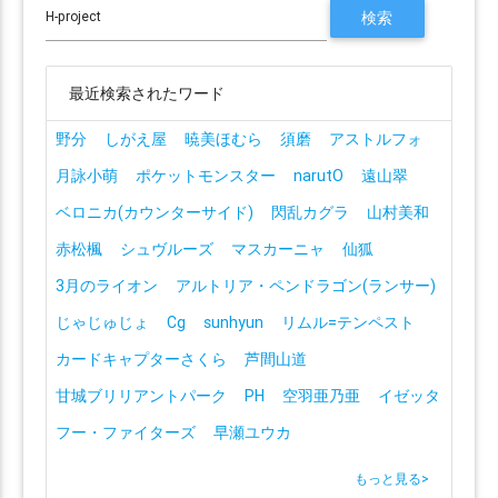
最近検索されたワード
野分
しがえ屋
暁美ほむら
須磨
アストルフォ
月詠小萌
ポケットモンスター
narutO
遠山翠
ベロニカ(カウンターサイド)
閃乱カグラ
山村美和
赤松楓
シュヴルーズ
マスカーニャ
仙狐
3月のライオン
アルトリア・ペンドラゴン(ランサー)
じゃじゅじょ
Cg
sunhyun
リムル=テンペスト
カードキャプターさくら
芦間山道
甘城ブリリアントパーク
PH
空羽亜乃亜
イゼッタ
フー・ファイターズ
早瀬ユウカ
もっと見る
>