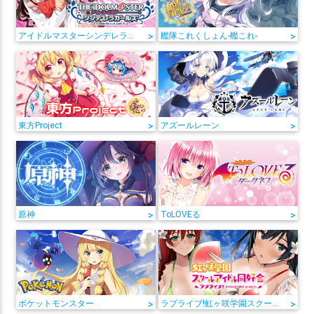
アイドルマスターシンデレラガールズ
>
艦隊これくしょん-艦これ-
>
東方Project
>
アズールレーン
>
原神
>
ToLOVEる
>
ポケットモンスター
>
ラブライブ!虹ヶ咲学園スクールアイドル同好会
>