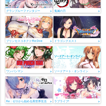
グランブルーファンタジー
>
鬼滅の刃
>
プリンセスコネクト!Re:Dive
>
ドラゴンクエスト
>
ワンパンマン
>
ソードアート・オンライン
>
Re：ゼロから始める異世界生活
>
ラブライブ!
>