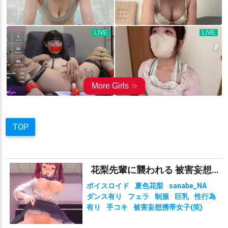
TOP
花梨先輩に襲われる 被害妄想携帯女子（笑）
ボイスロイド
夏色花梨
sanabe_NA
ダンス有り
フェラ
制服
巨乳
性行為
有り
手コキ
被害妄想携帯女子(笑)