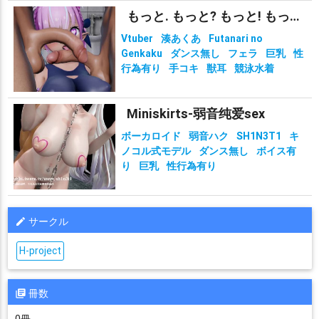
もっと. もっと? もっと! もっと!?!?
Vtuber
湊あくあ
Futanari no
Genkaku
ダンス無し
フェラ
巨乳
性
行為有り
手コキ
獣耳
競泳水着
Miniskirts-弱音纯爱sex
ボーカロイド
弱音ハク
SH1N3T1
キ
ノコル式モデル
ダンス無し
ボイス有
り
巨乳
性行為有り
サークル
H-project
冊数
0冊