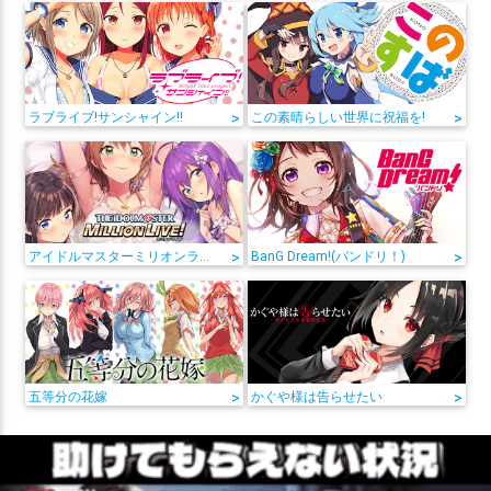
ラブライブ!サンシャイン!!
>
この素晴らしい世界に祝福を!
>
アイドルマスターミリオンライブ!
>
BanG Dream!(バンドリ！)
>
五等分の花嫁
>
かぐや様は告らせたい
>