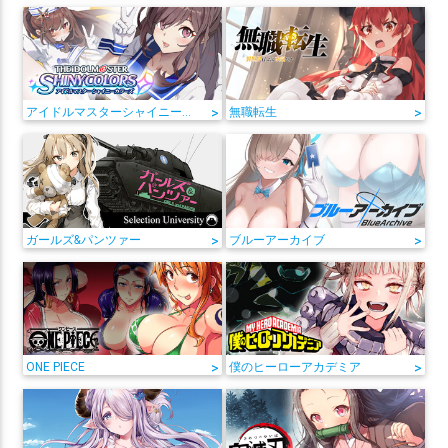
アイドルマスターシャイニーカラーズ
>
無職転生
>
ガールズ&パンツァー
>
ブルーアーカイブ
>
ONE PIECE
>
僕のヒーローアカデミア
>