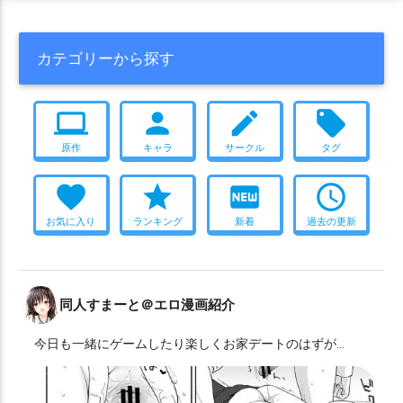
カテゴリーから探す
computer
person
create
local_offer
原作
キャラ
サークル
タグ
favorite
star
fiber_new
access_time
お気に入り
ランキング
新着
過去の更新
同人すまーと＠エロ漫画紹介
今日も一緒にゲームしたり楽しくお家デートのはずが…