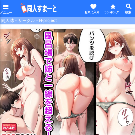
favorite
star
search
menu
同人誌
サークル
H-project