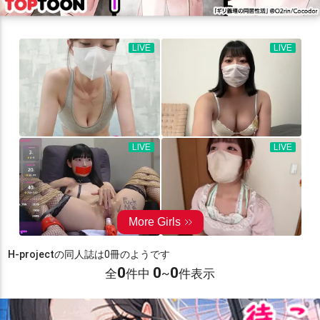
H-project
の同人誌は0冊のようです
0
0
0
全
件中
~
件表示