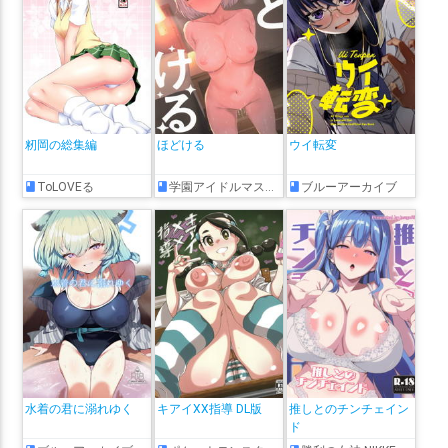
籾岡の総集編
ほどける
ウイ転変
ToLOVEる
学園アイドルマスター
ブルーアーカイブ
水着の君に溺れゆく
キアイXX指導 DL版
推しとのチンチェイン
ド