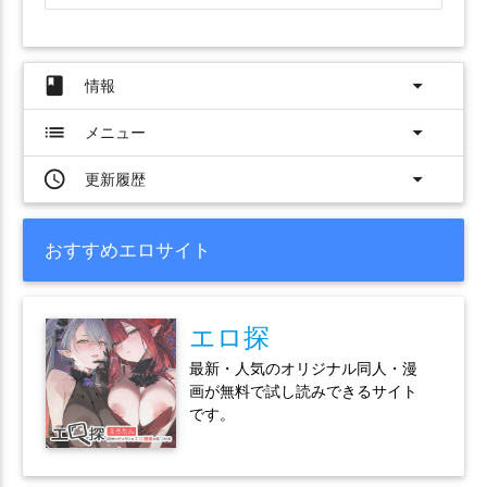
book
arrow_drop_down
情報
list
arrow_drop_down
メニュー
access_time
arrow_drop_down
更新履歴
おすすめエロサイト
エロ探
最新・人気のオリジナル同人・漫
画が無料で試し読みできるサイト
です。