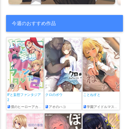
今週のおすすめ作品
IFと妄想ファンタジア
クロのボウ
ことねすと
2
僕のヒーローアカデミア
アオのハコ
学園アイドルマスター