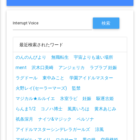
最近検索されたワード
のんのんびより
無職転生
宇宙よりも遠い場所
ment
沢木口美崎
アンジェリカ
ラブラブ 妊娠
ラグドール
東中みこと
学園アイドルマスター
火野レイ(セーラーマーズ)
監禁
マジカル★ルルイエ
氷室ラビ
妊娠
駆逐古姫
らんま1/2
コノハ博士
風真いろは
黄木あじみ
祇条深月
ナイツ&マジック
ペルソナ
アイドルマスターシンデレラガールズ
涼風
アザゼル・アメリ
ロクサーヌ
男の娘
空母棲姫