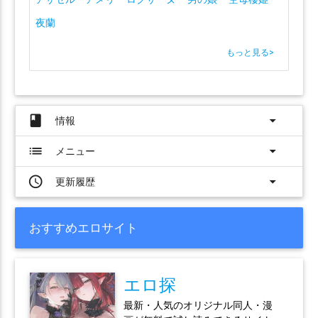
夜蘭
もっと見る
>
book
arrow_drop_down
情報
list
arrow_drop_down
メニュー
access_time
arrow_drop_down
更新履歴
おすすめエロサイト
エロ探
最新・人気のオリジナル同人・漫