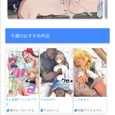
今週のおすすめ作品
IFと妄想ファンタジア
クロのボウ
ことねすと
2
僕のヒーローアカデミア
アオのハコ
学園アイドルマスター