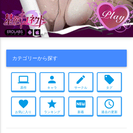
カテゴリーから探す
computer
person
create
local_offer
原作
キャラ
サークル
タグ
favorite
star
fiber_new
access_time
お気に入り
ランキング
新着
過去の更新