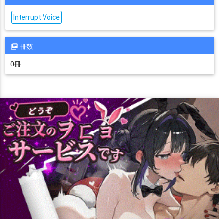
Interrupt Voice
冊数
0冊