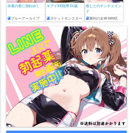
水着の君に溺れゆく
キアイXX指導 DL版
推しとのチンチェイン
ド
ブルーアーカイブ
ポケットモンスター
勝利の女神:NIKKE