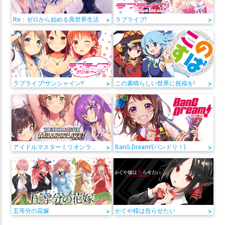
Re：ゼロから始める異世界生活
>
ラブライブ!
>
ラブライブ!サンシャイン!!
>
この素晴らしい世界に祝福を!
>
アイドルマスターミリオンライブ!
>
BanG Dream!(バンドリ！)
>
五等分の花嫁
>
かぐや様は告らせたい
>