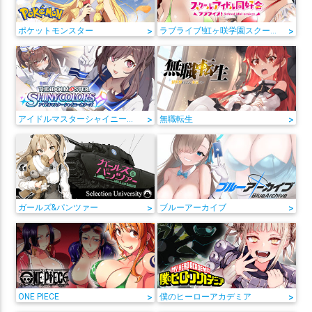
ポケットモンスター
>
ラブライブ!虹ヶ咲学園スクールアイドル同好会
>
アイドルマスターシャイニーカラーズ
>
無職転生
>
ガールズ&パンツァー
>
ブルーアーカイブ
>
ONE PIECE
>
僕のヒーローアカデミア
>