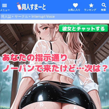
favorite
star
search
menu
同人誌
サークル
Interrupt Voice