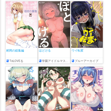
籾岡の総集編
ほどける
ウイ転変
ToLOVEる
学園アイドルマスター
ブルーアーカイブ