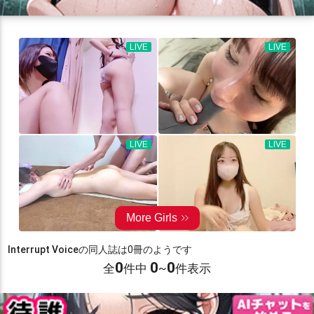
Interrupt Voice
の同人誌は0冊のようです
0
0
0
全
件中
~
件表示