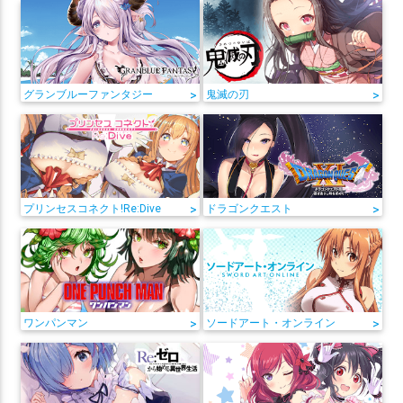
グランブルーファンタジー
>
鬼滅の刃
>
プリンセスコネクト!Re:Dive
>
ドラゴンクエスト
>
ワンパンマン
>
ソードアート・オンライン
>