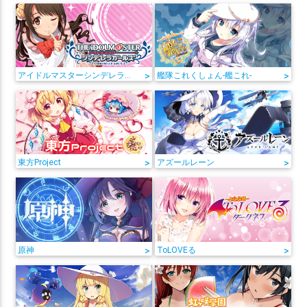
アイドルマスターシンデレラガールズ
>
艦隊これくしょん-艦これ-
>
東方Project
>
アズールレーン
>
原神
>
ToLOVEる
>