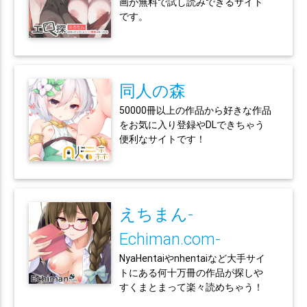
画が無料で試し読みできるサイト
です。
同人の森
50000冊以上の作品から好きな作品
をお気に入り登録やDLできちゃう
便利なサイトです！
えちまん-
Echiman.com-
NyaHentaiやnhentaiなど大手サイ
トにある何十万冊の作品が探しや
すくまとまって楽々読めちゃう！