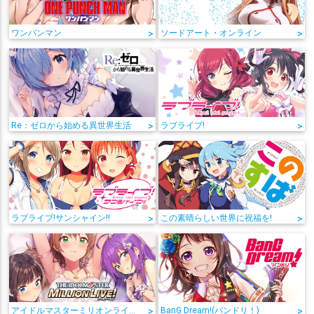
ワンパンマン
>
ソードアート・オンライン
>
Re：ゼロから始める異世界生活
>
ラブライブ!
>
ラブライブ!サンシャイン!!
>
この素晴らしい世界に祝福を!
>
アイドルマスターミリオンライブ!
>
BanG Dream!(バンドリ！)
>