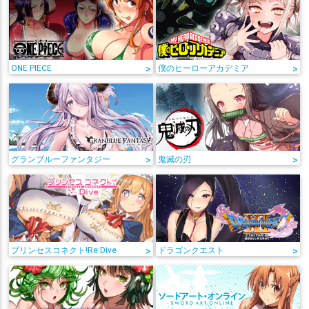
ONE PIECE
>
僕のヒーローアカデミア
>
グランブルーファンタジー
>
鬼滅の刃
>
プリンセスコネクト!Re:Dive
>
ドラゴンクエスト
>