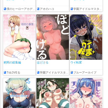
僕のヒーローアカデミア
アオのハコ
学園アイドルマスター
籾岡の総集編
ほどける
ウイ転変
ToLOVEる
学園アイドルマスター
ブルーアーカイブ