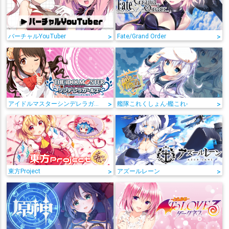
バーチャルYouTuber
>
Fate/Grand Order
>
アイドルマスターシンデレラガールズ
>
艦隊これくしょん-艦これ-
>
東方Project
>
アズールレーン
>