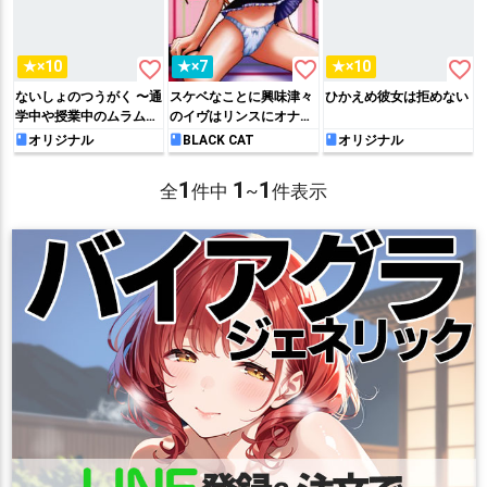
favorite_border
favorite_border
favorite_border
★×10
★×7
★×10
ないしょのつうがく 〜通
スケベなことに興味津々
ひかえめ彼女は拒めない
学中や授業中のムラムラ
のイヴはリンスにオナニ
を親戚の美人JK姉妹との
ーを目撃されると…ペニ
オリジナル
BLACK CAT
オリジナル
Hでリフレッシュしま
バンを使って気持ちいい
す〜
事をご教授される!!
1
1
1
全
件中
~
件表示