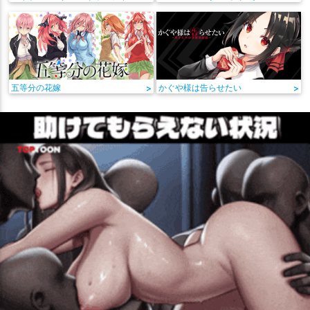
五等分の花嫁
>
かぐや様は告らせたい
>