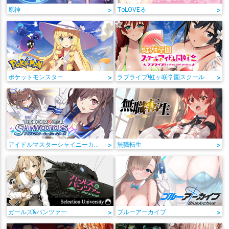
原神
>
ToLOVEる
>
ポケットモンスター
>
ラブライブ!虹ヶ咲学園スクールアイドル同好会
>
アイドルマスターシャイニーカラーズ
>
無職転生
>
ガールズ&パンツァー
>
ブルーアーカイブ
>