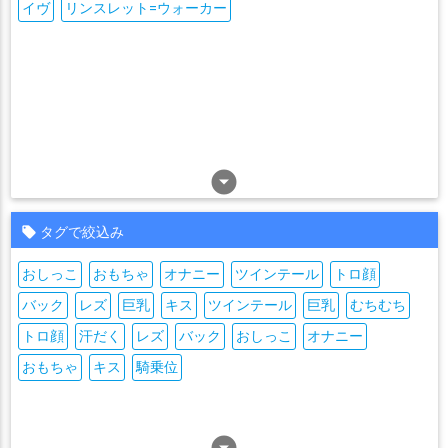
イヴ
リンスレット=ウォーカー
arrow_drop_down_circle
タグで絞込み
おしっこ
おもちゃ
オナニー
ツインテール
トロ顔
バック
レズ
巨乳
キス
ツインテール
巨乳
むちむち
トロ顔
汗だく
レズ
バック
おしっこ
オナニー
おもちゃ
キス
騎乗位