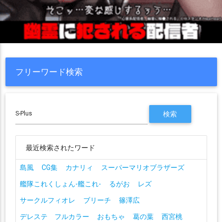
フリーワード検索
最近検索されたワード
島風
CG集
カナリィ
スーパーマリオブラザーズ
艦隊これくしょん-艦これ-
るがお
レズ
サークルフィオレ
ブリーチ
篠澤広
デレステ フルカラー
おもちゃ
葛の葉
西宮桃