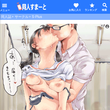
favorite
star
search
menu
同人誌
サークル
S-Plus