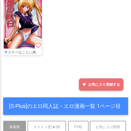
favorite_border
スケベなことに興味津々のイヴはリンスにオナニーを目撃されると…ペニバンを使って気持ちいい事をご教授される!!
お気に入り登録する
favorite
[S-Plus]のエロ同人誌・エロ漫画一覧 1ページ目
新着順
オススメ度(★)順
PV順
お気に入り数順