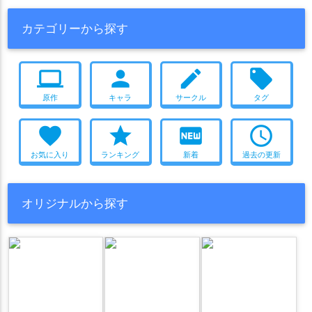
カテゴリーから探す
computer
person
create
local_offer
原作
キャラ
サークル
タグ
favorite
star
fiber_new
access_time
お気に入り
ランキング
新着
過去の更新
オリジナルから探す