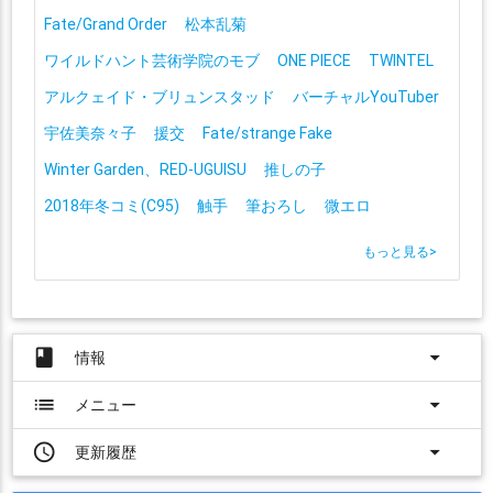
Fate/Grand Order
松本乱菊
ワイルドハント芸術学院のモブ
ONE PIECE
TWINTEL
アルクェイド・ブリュンスタッド
バーチャルYouTuber
宇佐美奈々子
援交
Fate/strange Fake
Winter Garden、RED-UGUISU
推しの子
2018年冬コミ(C95)
触手
筆おろし
微エロ
もっと見る
>
book
arrow_drop_down
情報
list
arrow_drop_down
メニュー
access_time
arrow_drop_down
更新履歴