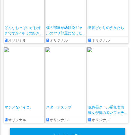
どんなおっぱいがお好
僕の部屋が幼馴染ギャ
発育ざかりの少女たち
きですか? キミの好きな
ルのヤリ部屋になった
おっぱいがきっと見つ
話
オリジナル
オリジナル
オリジナル
かるアンソロジー
マジメなイイコ。
スターチスラブ
低身長クール系無表情
彼女が俺の匂いフェチ
だと発覚したらもう――!
オリジナル
オリジナル
オリジナル