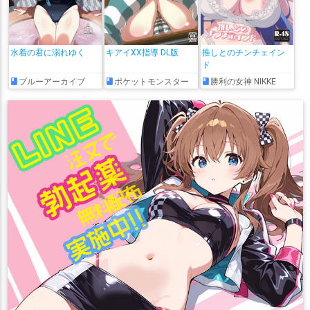
水着の君に溺れゆく
キアイXX指導 DL版
推しとのチンチェイン
ド
ブルーアーカイブ
ポケットモンスター
勝利の女神:NIKKE