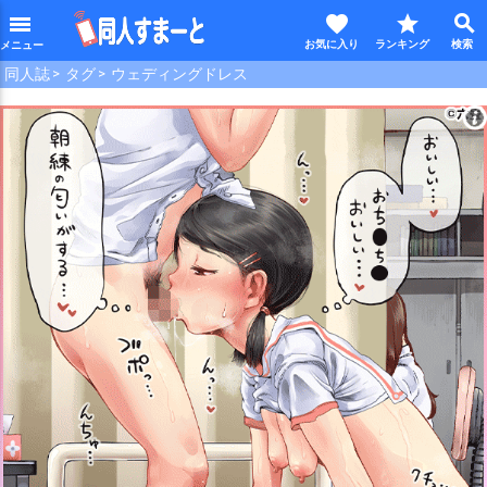
favorite
star
search
menu
同人誌
タグ
ウェディングドレス