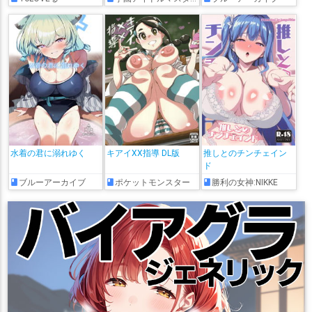
水着の君に溺れゆく
キアイXX指導 DL版
推しとのチンチェイン
ド
ブルーアーカイブ
ポケットモンスター
勝利の女神:NIKKE