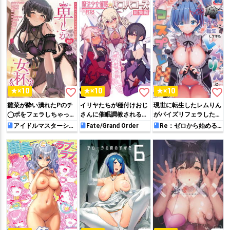
♡
収録した総集編!!
favorite_border
favorite_border
favorite_border
★×10
★×10
★×10
雛菜が酔い潰れたPのチ
イリヤたちが種付けおじ
現世に転生したレムりん
◯ポをフェラしちゃった
さんに催眠調教されるパ
がパイズリフェラした
り、事務員円香がノーパ
コパコーズシリーズ総集
り、制服コスやブルマコ
アイドルマスターシャ
Fate/Grand Order
Re：ゼロから始める異
イニーカラーズ
世界生活
ンストッキング姿で誘惑
本!!抵抗と敗北を繰り返
スしてヤりまくっちゃう
して給湯室エッチしちゃ
して徐々にチ◯ポに逆ら
フルカラー本!!
う合同本!!
えなくなっていく…♡