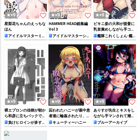
favorite_border
favorite_border
favorite_border
★×9
★×9
★×9
星梨花ちゃんのえっちな
HAMMER HEAD総集編
ビキニ姿の大和が提督に
ほん
Vol 3
乳首責めしながら手コキ
したり、あきつ丸がバッ
アイドルマスターミリ
アイドルマスターシン
艦隊これくしょん-艦
オンライブ!
デレラガールズ
これ-
クや騎乗位で犯されて絶
頂したり…♡
favorite_border
favorite_border
favorite_border
★×9
★×9
★×9
裸エプロンの佳樹が朝か
囚われたハニーが薬中患
ありすが先生とキスをし
ら和彦に立ちバックでパ
者達に輪姦されたり、分
ながら手マンされて潮吹
コられたり、日焼け跡が
娩台に拘束されながら媚
きしたり、ウェディング
負けヒロインが多すぎ
キューティーハニー
ブルーアーカイブ
る！
エロい檸檬が野外ハメさ
薬を打たれてバイブ挿入
ビキニ姿でイチャラブH
れたりするマケイン同人
されたり…
する♡
誌!!