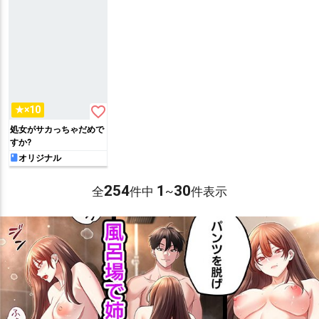
favorite_border
★×10
処女がサカっちゃだめで
すか?
オリジナル
254
1
30
全
件中
~
件表示