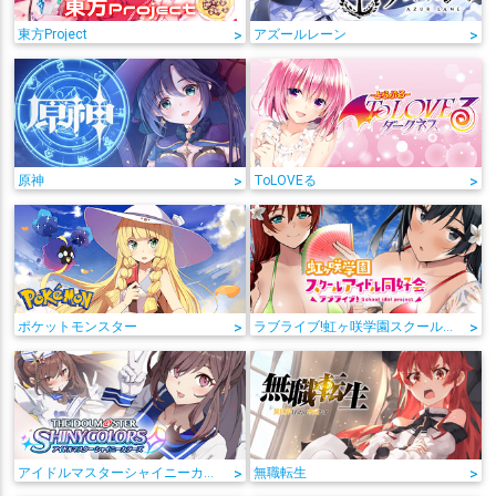
東方Project
>
アズールレーン
>
原神
>
ToLOVEる
>
ポケットモンスター
>
ラブライブ!虹ヶ咲学園スクールアイドル同好会
>
アイドルマスターシャイニーカラーズ
>
無職転生
>