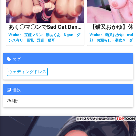
あく〇マ〇ンでSad Cat Dance
Vtuber
宝鐘マリン
湊あくあ
Ngon
ダ
Vtuber
猫又おかゆ
malc
ンス有り
巨乳
淫乱
猫耳
顔
お漏らし・潮吹き
ダ
有り
ホロライブ
主観視
乳
性行為有り
淫乱
獣耳
タグ
ウェディングドレス
冊数
254冊