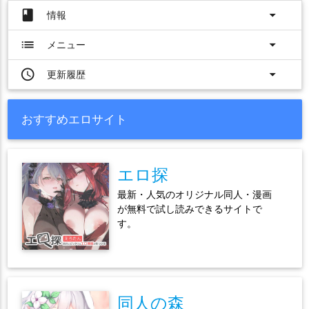
book
arrow_drop_down
情報
list
arrow_drop_down
メニュー
access_time
arrow_drop_down
更新履歴
おすすめエロサイト
エロ探
最新・人気のオリジナル同人・漫画
が無料で試し読みできるサイトで
す。
同人の森