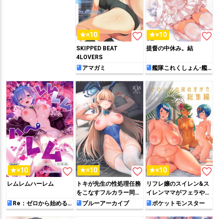
favorite_border
favorite_border
★×10
★×10
SKIPPED BEAT
提督の中休み。結
4LOVERS
アマガミ
艦隊これくしょん-艦
これ-
favorite_border
favorite_border
favorite_border
★×10
★×10
★×10
レムレムハーレム
トキが先生の性処理任務
リフレ嬢のスイレン&ス
をこなすフルカラー同人
イレンママがフェラやパ
誌!!ごっくんフェラをし
イズリしたり、温泉でマ
Re：ゼロから始める異
ブルーアーカイブ
ポケットモンスター
世界生活
たりバックや騎乗位でハ
オが正常位やバックで犯
メて膣内射精されちゃう
されて絶頂する本などを