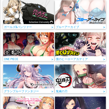
ガールズ&パンツァー
>
ブルーアーカイブ
>
ONE PIECE
>
僕のヒーローアカデミア
>
グランブルーファンタジー
>
鬼滅の刃
>