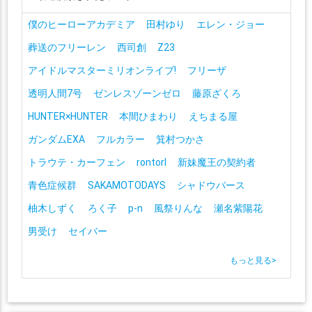
僕のヒーローアカデミア
田村ゆり
エレン・ジョー
葬送のフリーレン
西司創
Z23
アイドルマスターミリオンライブ!
フリーザ
透明人間7号
ゼンレスゾーンゼロ
藤原ざくろ
HUNTER×HUNTER
本間ひまわり
えちまる屋
ガンダムEXA
フルカラー
箕村つかさ
トラウテ・カーフェン
rontorl
新妹魔王の契約者
青色症候群
SAKAMOTODAYS
シャドウバース
柚木しずく
ろく子
p-n
風祭りんな
瀬名紫陽花
男受け
セイバー
もっと見る
>