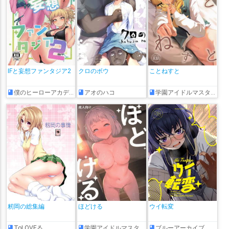
IFと妄想ファンタジア2
クロのボウ
ことねすと
僕のヒーローアカデミア
アオのハコ
学園アイドルマスター
籾岡の総集編
ほどける
ウイ転変
ToLOVEる
学園アイドルマスター
ブルーアーカイブ