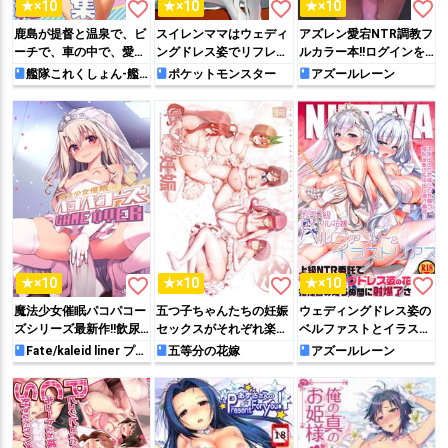
favorite_border
favorite_border
favorite_border
★×10
★×10
★×10
鹿島が提督と温泉で、ビ
スイレンママはウェディ
アズレン愛宕NTR調教フ
ーチで、車の中で、愛の
ングドレス姿でリフレの
ルカラー本!!ログインを
巣でヤリまくり‼︎書き下
常連さん達のチ◯ポにご
怠った指揮官に妙な通知
艦隊これくしょん-艦
ポケットモンスター
アズールレーン
これ-
ろしの子作りセックスも
奉仕しちゃいます♡
が来たので覗いてみると
収録した大ボリューム総
他の男たちに犯されまく
集本♡
る愛宕の姿が…
favorite_border
favorite_border
favorite_border
★×10
★×10
★×10
魔法少女催眠パコパコー
五つ子ちゃんたちの妊娠
ウェディングドレス姿の
ズシリーズ最新作!!飲尿
セックスがそれぞれ楽し
ベルファストとイラスト
させられるクロやウェデ
めるフルカラー本!!ボテ
リアスが見知らぬ男に10
Fate/kaleid liner プリ
五等分の花嫁
アズールレーン
ズマ☆イリヤ
ィングドレス姿で婚礼射
腹を晒しながらの生ハメ
時間ひたすら犯される弐
精されてイキ狂うイリヤ
セックスから出産後の授
十手屋のフルカラーNTR
ちゃんなど今回も見応え
乳してあげる姿など終始
本!!
抜群です♡
目が離せない♡