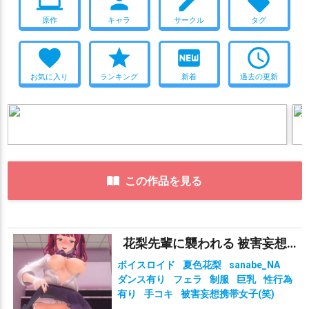
computer
person
create
local_offer
原作
キャラ
サークル
タグ
favorite
star
fiber_new
access_time
お気に入り
ランキング
新着
過去の更新
この作品を見る
花梨先輩に襲われる 被害妄想携帯女子（笑）
ボイスロイド
夏色花梨
sanabe_NA
ダンス有り
フェラ
制服
巨乳
性行為
有り
手コキ
被害妄想携帯女子(笑)