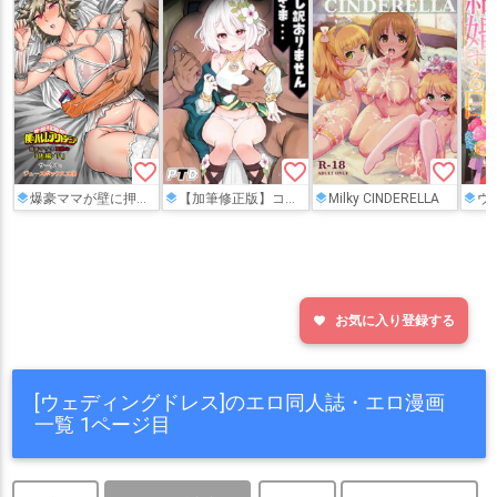
favorite_border
favorite_border
favorite_border
爆豪ママが壁に押し付けられて出久のオラつきチ◯コを下から突き上げられたり、アナルを犯されて口からザー◯ンを逆流してしまう…
【加筆修正版】コッコロが汚じさんに口移しで惚れ薬を飲まされて…完堕ちしたコッコロはウェディングドレスを着て寝取られちゃう!!
Milky CINDERELLA
ウェディングドレス
お気に入り登録する
favorite
[ウェディングドレス]のエロ同人誌・エロ漫画
一覧 1ページ目