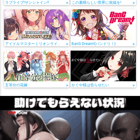
ラブライブ!サンシャイン!!
>
この素晴らしい世界に祝福を!
>
アイドルマスターミリオンライブ!
>
BanG Dream!(バンドリ！)
>
五等分の花嫁
>
かぐや様は告らせたい
>