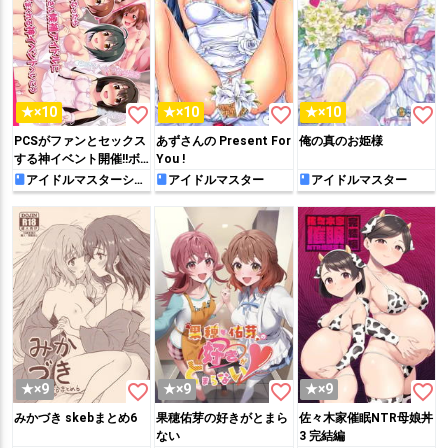
favorite_border
favorite_border
favorite_border
★×10
★×10
★×10
PCSがファンとセックス
あずさんの Present For
俺の真のお姫様
する神イベント開催!!ボ
You !
テ腹になるまで中出しし
アイドルマスターシン
アイドルマスター
アイドルマスター
デレラガールズ
まくり!!
favorite_border
favorite_border
favorite_border
★×9
★×9
★×9
みかづき skebまとめ6
果穂佑芽の好きがとまら
佐々木家催眠NTR母娘丼
ない
3 完結編