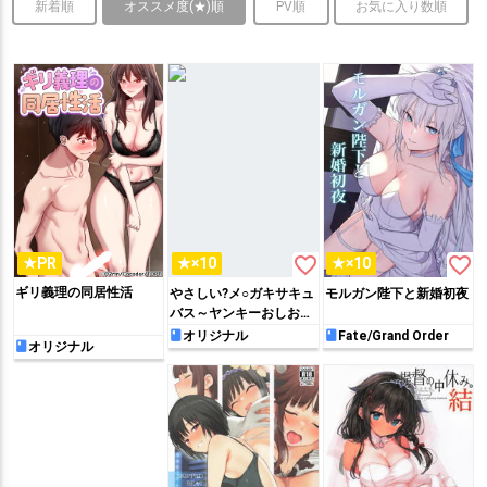
新着順
オススメ度(★)順
PV順
お気に入り数順
favorite_border
favorite_border
★PR
★×10
★×10
ギリ義理の同居性活
やさしい?メ○ガキサキュ
モルガン陛下と新婚初夜
バス～ヤンキーおしおき
編～
オリジナル
Fate/Grand Order
オリジナル