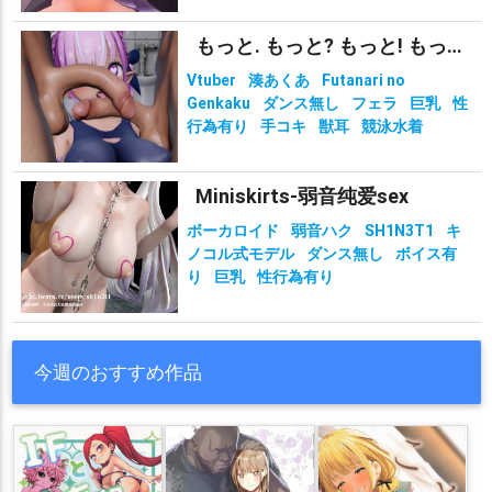
もっと. もっと? もっと! もっと!?!?
Vtuber
湊あくあ
Futanari no
Genkaku
ダンス無し
フェラ
巨乳
性
行為有り
手コキ
獣耳
競泳水着
Miniskirts-弱音纯爱sex
ボーカロイド
弱音ハク
SH1N3T1
キ
ノコル式モデル
ダンス無し
ボイス有
り
巨乳
性行為有り
今週のおすすめ作品