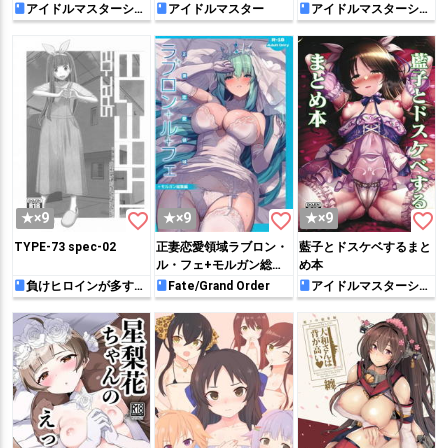
アイドルマスターシン
アイドルマスター
アイドルマスターシン
デレラガールズ
デレラガールズ
favorite_border
favorite_border
favorite_border
★×9
★×9
★×9
TYPE-73 spec-02
正妻恋愛領域ラブロン・
藍子とドスケベするまと
ル・フェ+モルガン総集
め本
編
負けヒロインが多すぎ
Fate/Grand Order
アイドルマスターシン
る！
デレラガールズ