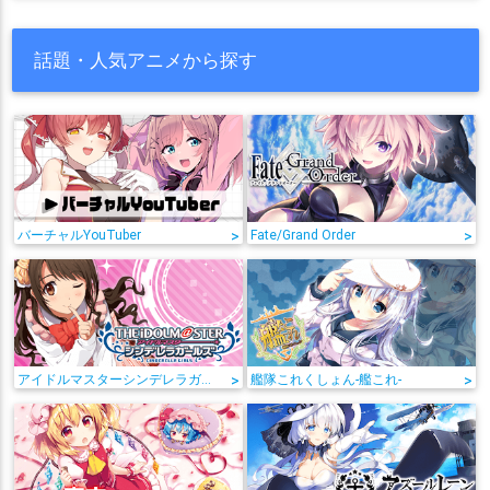
話題・人気アニメから探す
バーチャルYouTuber
>
Fate/Grand Order
>
アイドルマスターシンデレラガールズ
>
艦隊これくしょん-艦これ-
>