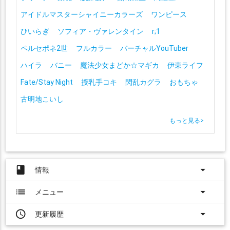
アイドルマスターシャイニーカラーズ
ワンピース
ひいらぎ
ソフィア・ヴァレンタイン
r;1
ペルセポネ2世
フルカラー
バーチャルYouTuber
ハイラ
バニー
魔法少女まどか☆マギカ
伊東ライフ
Fate/Stay Night
授乳手コキ
閃乱カグラ
おもちゃ
古明地こいし
もっと見る
>
book
arrow_drop_down
情報
list
arrow_drop_down
メニュー
access_time
arrow_drop_down
更新履歴