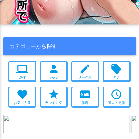
カテゴリーから探す
computer
person
create
local_offer
原作
キャラ
サークル
タグ
favorite
star
fiber_new
access_time
お気に入り
ランキング
新着
過去の更新