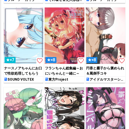
をする
favorite_border
favorite_border
favorite_border
★×7
★×8
★×8
ナースノアちゃんにお口
フランちゃん総集編～お
円香と霧子から褒められ
で性欲処理してもらう
にいちゃんと一緒に～
＆罵倒手コキ
SOUND VOLTEX
東方Project
アイドルマスターシャ
イニーカラーズ