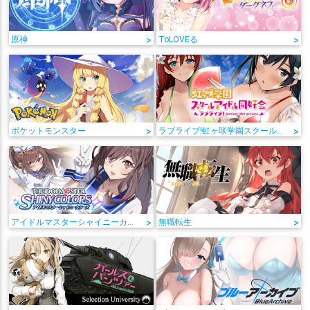
原神
>
ToLOVEる
>
ポケットモンスター
>
ラブライブ!虹ヶ咲学園スクールアイドル同好会
>
アイドルマスターシャイニーカラーズ
>
無職転生
>