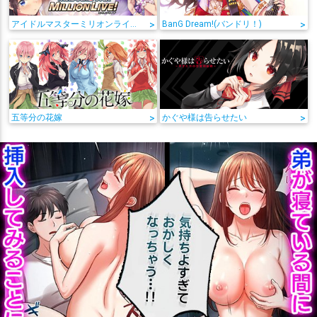
アイドルマスターミリオンライブ!
>
BanG Dream!(バンドリ！)
>
五等分の花嫁
>
かぐや様は告らせたい
>