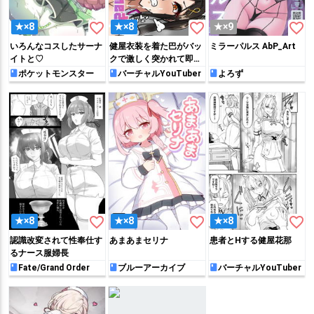
favorite_border
favorite_border
favorite_border
★×8
★×8
★×9
いろんなコスしたサーナ
健屋衣装を着た巴がバッ
ミラーパルス AbP_Art
イトと♡
クで激しく突かれて即堕
ちしちゃう!!
ポケットモンスター
バーチャルYouTuber
よろず
favorite_border
favorite_border
favorite_border
★×8
★×8
★×8
認識改変されて性奉仕す
あまあまセリナ
患者とHする健屋花那
るナース服婦長
Fate/Grand Order
ブルーアーカイブ
バーチャルYouTuber