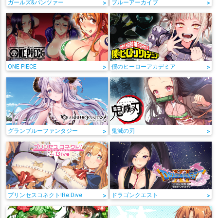
ガールズ&パンツァー
>
ブルーアーカイブ
>
ONE PIECE
>
僕のヒーローアカデミア
>
グランブルーファンタジー
>
鬼滅の刃
>
プリンセスコネクト!Re:Dive
>
ドラゴンクエスト
>