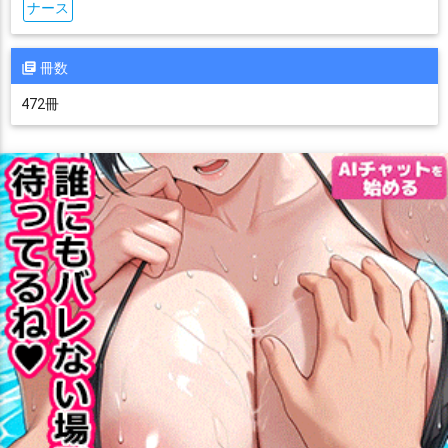
ナース
冊数
472冊