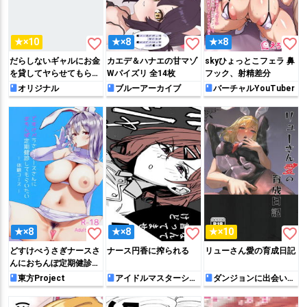
favorite_border
favorite_border
favorite_border
★×10
★×8
★×8
だらしないギャルにお金
カエデ＆ハナエの甘マゾ
skyひょっとこフェラ 鼻
を貸してヤらせてもらう
Wパイズリ 全14枚
フック、射精差分
生活
オリジナル
ブルーアーカイブ
バーチャルYouTuber
favorite_border
favorite_border
favorite_border
★×8
★×8
★×10
どすけべうさぎナースさ
ナース円香に搾られる
リューさん愛の育成日記
んにおちんぽ定期健診し
てもらいたい- 体験コー
東方Project
アイドルマスターシャ
ダンジョンに出会いを
イニーカラーズ
求めるのは間違っている
ス -
だろうか