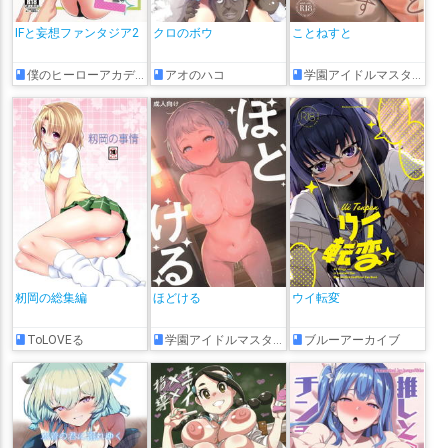
IFと妄想ファンタジア2
クロのボウ
ことねすと
僕のヒーローアカデミア
アオのハコ
学園アイドルマスター
籾岡の総集編
ほどける
ウイ転変
ToLOVEる
学園アイドルマスター
ブルーアーカイブ