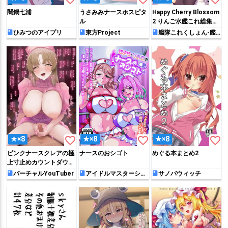
闇鍋七浦
うさみみナースホスピタ
Happy Cherry Blossom
ル
2 りんご水艦これ総集編
2
ひみつのアイプリ
東方Project
艦隊これくしょん-艦
これ-
favorite_border
favorite_border
favorite_border
★×8
★×8
★×8
ピンクナースクレアの極
ナースのおシゴト
めぐる本まとめ2
上寸止めカウントダウン
お精子調査❤
バーチャルYouTuber
アイドルマスターシン
サノバウィッチ
デレラガールズ