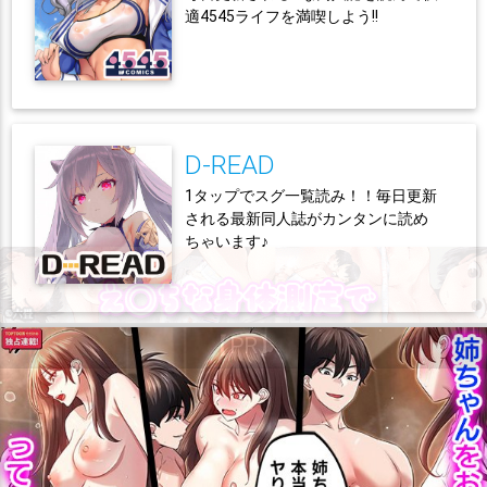
適4545ライフを満喫しよう!!
D-READ
1タップでスグ一覧読み！！毎日更新
される最新同人誌がカンタンに読め
ちゃいます♪
【PR】