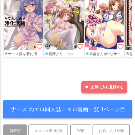
favorite_border
favorite_border
favorite_border
ナース服を着た清蘭ちゃんが患者さんのチ◯ポをしゃぶって治療していると、医者の男にバックからチ◯ポを挿入されて…♡
初情クリニック
早苗さんがHなサービス!!おじさん達に巨乳おっぱいを揉みしだかれたり、コスプレしてバックや騎乗位で生ハメしちゃいます♡
息
お気に入り登録する
favorite
[ナース]のエロ同人誌・エロ漫画一覧 1ページ目
新着順
オススメ度(★)順
PV順
お気に入り数順