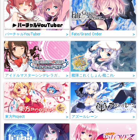
バーチャルYouTuber
>
Fate/Grand Order
>
アイドルマスターシンデレラガールズ
>
艦隊これくしょん-艦これ-
>
東方Project
>
アズールレーン
>