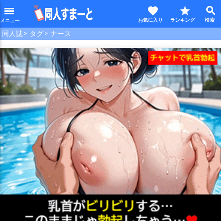
favorite
star
search
menu
同人誌
タグ
ナース