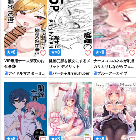
favorite_border
favorite_border
favorite_border
★×8
★×8
★×8
VIP専用ナース深夜のお
健屋◯那を彼女にするメ
ナースコスのネルが乳首
仕事③
リット デメリット
カリカリしながらフェラ
をしてザー◯ンをごっく
アイドルマスターミリ
バーチャルYouTuber
ブルーアーカイブ
オンライブ!
んしちゃう!!
favorite_border
favorite_border
favorite_border
★×8
★×8
★×8