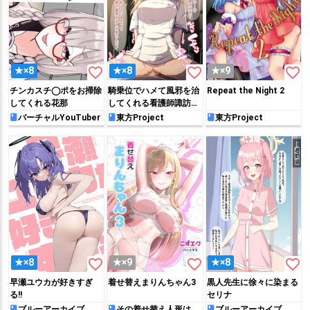
favorite_border
favorite_border
favorite_border
★×8
★×8
★×9
チンカスチ◯ポをお掃除
騎乗位でハメて風邪を治
Repeat the Night 2
してくれる花那
してくれる看護師諏訪子
ちゃん
バーチャルYouTuber
東方Project
東方Project
favorite_border
favorite_border
favorite_border
★×8
★×9
★×8
早瀬ユウカが好きすぎ
着せ替えまりんちゃん3
黒人先生に徐々に染まる
る!!
セリナ
ブルーアーカイブ
その着せ替え人形は恋
ブルーアーカイブ