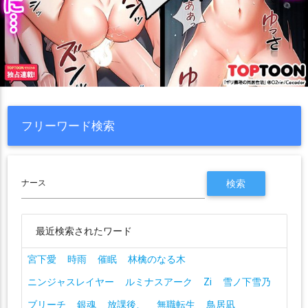
フリーワード検索
最近検索されたワード
宮下愛
時雨
催眠
林檎のなる木
ニンジャスレイヤー
ルミナスアーク
Zi
雪ノ下雪乃
ブリーチ
銀魂
放課後、
無職転生
鳥居凪