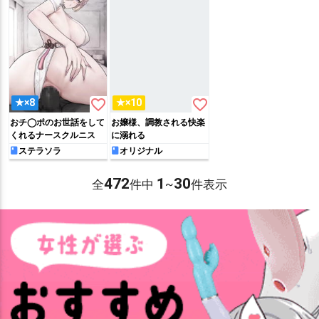
favorite_border
favorite_border
★×8
★×10
おチ◯ポのお世話をして
お嬢様、調教される快楽
くれるナースクルニス
に溺れる
ステラソラ
オリジナル
472
1
30
全
件中
~
件表示