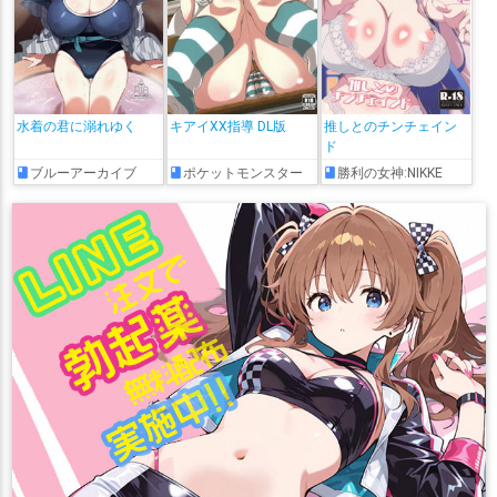
水着の君に溺れゆく
キアイXX指導 DL版
推しとのチンチェイン
ド
ブルーアーカイブ
ポケットモンスター
勝利の女神:NIKKE