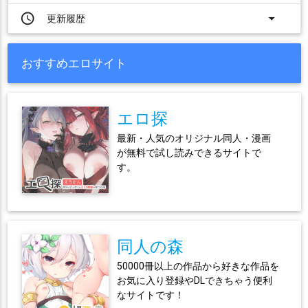
access_time
arrow_drop_down
更新履歴
おすすめエロサイト
エロ探
最新・人気のオリジナル同人・漫画
が無料で試し読みできるサイトで
す。
同人の森
50000冊以上の作品から好きな作品を
お気に入り登録やDLできちゃう便利
なサイトです！