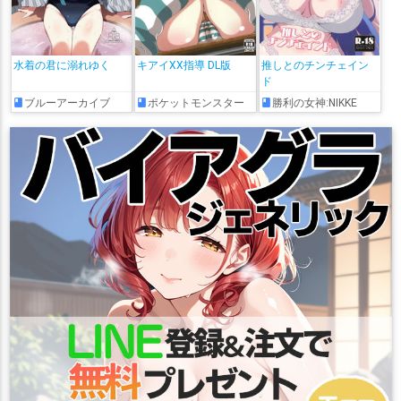
水着の君に溺れゆく
キアイXX指導 DL版
推しとのチンチェイン
ド
ブルーアーカイブ
ポケットモンスター
勝利の女神:NIKKE