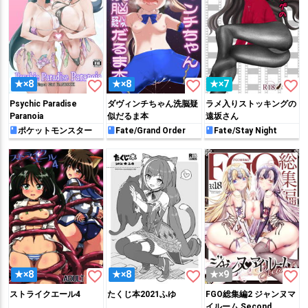
favorite_border
favorite_border
favorite_border
★×8
★×8
★×7
Psychic Paradise
ダヴィンチちゃん洗脳疑
ラメ入りストッキングの
Paranoia
似だるま本
遠坂さん
ポケットモンスター
Fate/Grand Order
Fate/Stay Night
favorite_border
favorite_border
favorite_border
★×8
★×8
★×9
ストライクエール4
たくじ本2021ふゆ
FGO総集編2 ジャンヌマ
イルーム Second