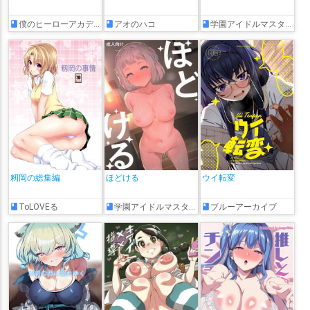
僕のヒーローアカデミア
アオのハコ
学園アイドルマスター
籾岡の総集編
ほどける
ウイ転変
ToLOVEる
学園アイドルマスター
ブルーアーカイブ