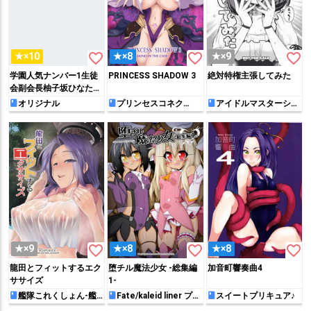
favorite_border
favorite_border
favorite_border
★×10
★×8
★×9
学園人気ナンバー1生徒
PRINCESS SHADOW 3
絶対特権主張してみた
会副会長柚子坂ひなたは
アプリで俺の所有物にな
オリジナル
プリンセスコネク
アイドルマスターシン
ト!Re:Dive
デレラガールズ
った (侵蝕のヒプノシス)
favorite_border
favorite_border
favorite_border
★×9
★×8
★×8
龍田とフィットするエク
堕チル魔法少女 -総集編
加音町響奏曲4
ササイズ
1-
艦隊これくしょん-艦
Fate/kaleid liner プリ
スイートプリキュア♪
これ-
ズマ☆イリヤ