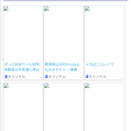
ずっと好きだった巨乳
委員長は今日からみん
メガぱこスレイヴ
幼馴染が不良達に弄ば
なのオモチャ ～後輩に
れた七日間 その後
全部晒されちゃう編♡
オリジナル
オリジナル
オリジナル
～ + おまけ漫画♡