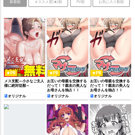
新着順
オススメ度(★)順
PV順
お気に入り数順
★PR
★PR
★PR
メス支配～小さなご主人
お互いの母親を交換する
お互いの母親を交換する
様に絶対従順～
だって！？親友の美人な
だって！？親友の美人な
お母さんを独占！！
お母さんを独占！！
オリジナル
オリジナル
オリジナル