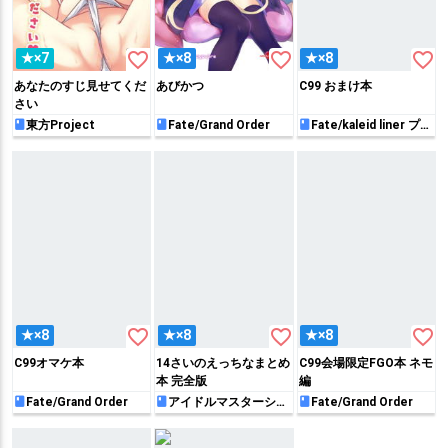
favorite_border
favorite_border
favorite_border
★×7
★×8
★×8
あなたのすじ見せてくだ
あびかつ
C99 おまけ本
さい
東方Project
Fate/Grand Order
Fate/kaleid liner プリ
ズマ☆イリヤ
favorite_border
favorite_border
favorite_border
★×8
★×8
★×8
C99オマケ本
14さいのえっちなまとめ
C99会場限定FGO本 ネモ
本 完全版
編
Fate/Grand Order
アイドルマスターシン
Fate/Grand Order
デレラガールズ