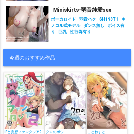
Miniskirts-弱音纯爱sex
ボーカロイド
弱音ハク
SH1N3T1
キ
ノコル式モデル
ダンス無し
ボイス有
り
巨乳
性行為有り
今週のおすすめ作品
IFと妄想ファンタジア2
クロのボウ
ことねすと