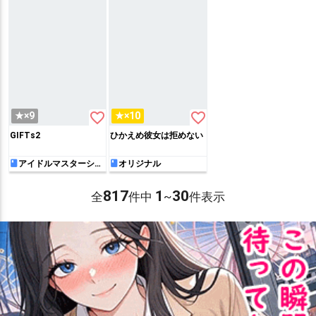
favorite_border
favorite_border
★×9
★×10
GIFTs2
ひかえめ彼女は拒めない
アイドルマスターシン
オリジナル
デレラガールズ
817
1
30
全
件中
~
件表示