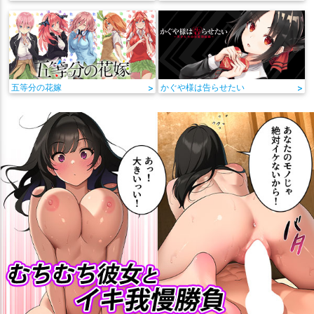
五等分の花嫁
>
かぐや様は告らせたい
>