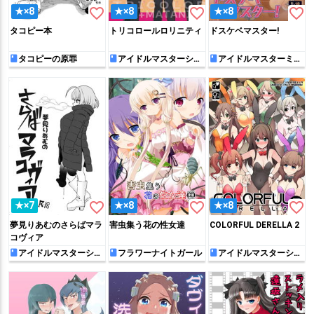
favorite_border
favorite_border
favorite_border
★×8
★×8
★×8
タコピー本
トリコロールロリニティ
ドスケベマスター!
タコピーの原罪
アイドルマスターシン
アイドルマスターミリ
デレラガールズ
オンライブ!
favorite_border
favorite_border
favorite_border
★×7
★×8
★×8
夢見りあむのさらばマラ
害虫集う花の性女達
COLORFUL DERELLA 2
コヴィア
アイドルマスターシン
フラワーナイトガール
アイドルマスターシン
デレラガールズ
デレラガールズ