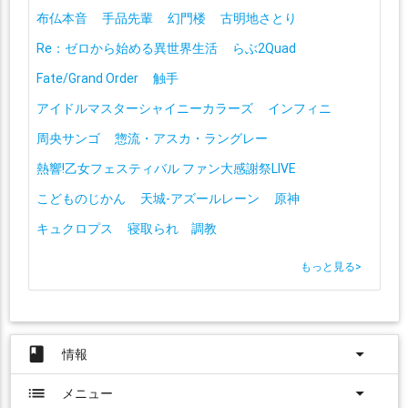
布仏本音
手品先輩
幻門楼
古明地さとり
Re：ゼロから始める異世界生活
らぶ2Quad
Fate/Grand Order
触手
アイドルマスターシャイニーカラーズ
インフィニ
周央サンゴ
惣流・アスカ・ラングレー
熱響!乙女フェスティバル ファン大感謝祭LIVE
こどものじかん
天城-アズールレーン
原神
キュクロプス
寝取られ 調教
もっと見る
>
book
arrow_drop_down
情報
list
arrow_drop_down
メニュー