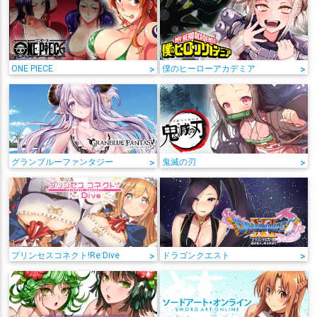
ONE PIECE
>
僕のヒーローアカデミア
>
グランブルーファンタジー
>
鬼滅の刃
>
プリンセスコネクト!Re:Dive
>
ドラゴンクエスト
>