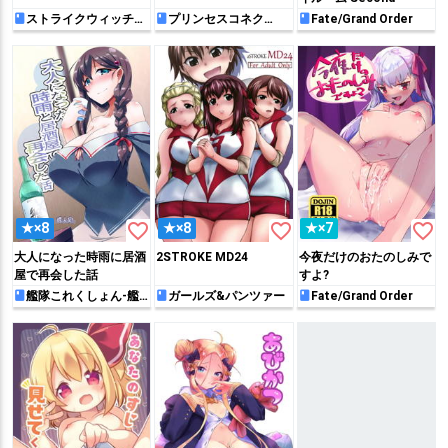
ストライクウィッチー
プリンセスコネク
Fate/Grand Order
ズ
ト!Re:Dive
favorite_border
favorite_border
favorite_border
★×8
★×8
★×7
大人になった時雨に居酒
2STROKE MD24
今夜だけのおたのしみで
屋で再会した話
すよ?
艦隊これくしょん-艦
ガールズ&パンツァー
Fate/Grand Order
これ-