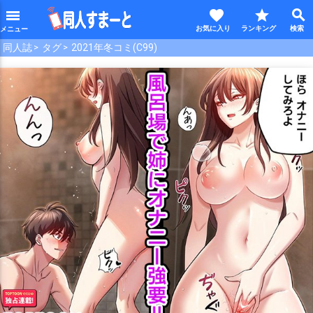
favorite
star
search
menu
同人誌
タグ
2021年冬コミ(C99)