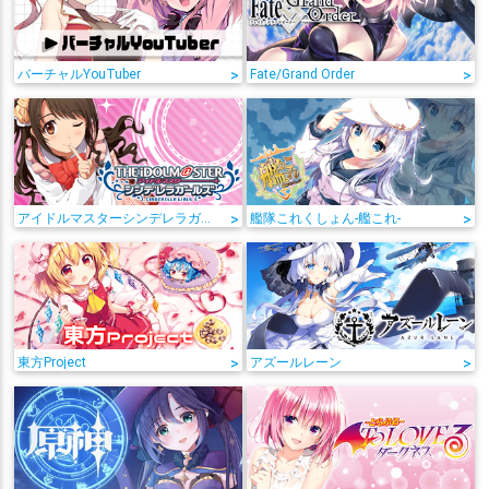
バーチャルYouTuber
>
Fate/Grand Order
>
アイドルマスターシンデレラガールズ
>
艦隊これくしょん-艦これ-
>
東方Project
>
アズールレーン
>