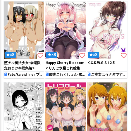
favorite_border
favorite_border
favorite_border
★×8
★×8
★×8
堕チル魔法少女-会場限
Happy Cherry Blossom
K.C.K.W.G.S 12.5
定おまけ本総集編1-
2 りんご水艦これ総集編
2
Fate/kaleid liner プリ
艦隊これくしょん-艦
ご注文はうさぎです
ズマ☆イリヤ
これ-
か？