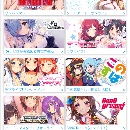
ワンパンマン
>
ソードアート・オンライン
>
Re：ゼロから始める異世界生活
>
ラブライブ!
>
ラブライブ!サンシャイン!!
>
この素晴らしい世界に祝福を!
>
アイドルマスターミリオンライブ!
>
BanG Dream!(バンドリ！)
>