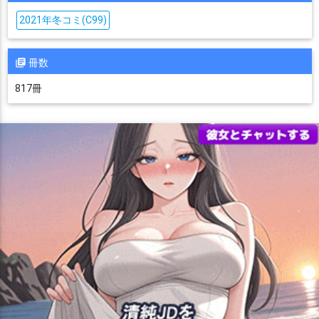
2021年冬コミ(C99)
冊数
817冊