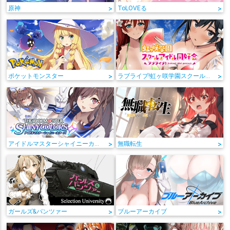
原神
>
ToLOVEる
>
ポケットモンスター
>
ラブライブ!虹ヶ咲学園スクールアイドル同好会
>
アイドルマスターシャイニーカラーズ
>
無職転生
>
ガールズ&パンツァー
>
ブルーアーカイブ
>