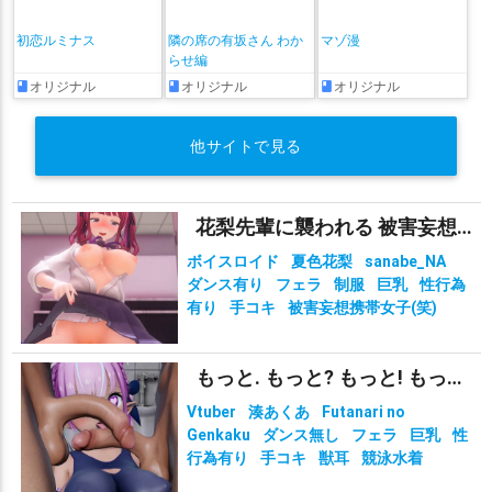
初恋ルミナス
隣の席の有坂さん わか
マゾ漫
らせ編
オリジナル
オリジナル
オリジナル
他サイトで見る
花梨先輩に襲われる 被害妄想携帯女子（笑）
ボイスロイド
夏色花梨
sanabe_NA
ダンス有り
フェラ
制服
巨乳
性行為
有り
手コキ
被害妄想携帯女子(笑)
もっと. もっと? もっと! もっと!?!?
Vtuber
湊あくあ
Futanari no
Genkaku
ダンス無し
フェラ
巨乳
性
行為有り
手コキ
獣耳
競泳水着