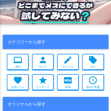
カテゴリーから探す
computer
person
create
local_offer
原作
キャラ
サークル
タグ
favorite
star
fiber_new
access_time
お気に入り
ランキング
新着
過去の更新
オリジナルから探す