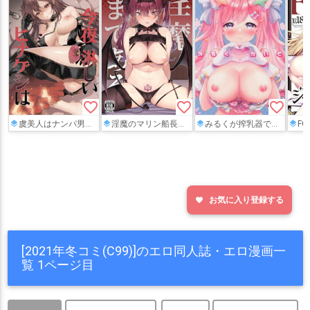
favorite_border
favorite_border
favorite_border
虞美人はナンパ男に身体を許して…寝バックで激しくパコられて快楽を味わうと、今度は生ハメを許していき…♡
淫魔のマリン船長が一味の男を逆レイプ‼︎騎乗位で腰をグリグリ押し付けたり耳元で淫語責めしながら搾精していく♡
みるくが搾乳器で搾乳されながらおっぱいを吸われたり、正常位やバックでイチャラブSEXをする♡
FGO総
お気に入り登録する
favorite
[2021年冬コミ(C99)]のエロ同人誌・エロ漫画一
覧 1ページ目