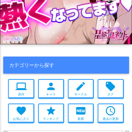
カテゴリーから探す
computer
person
create
local_offer
原作
キャラ
サークル
タグ
favorite
star
fiber_new
access_time
お気に入り
ランキング
新着
過去の更新