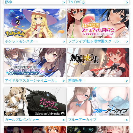
原神
>
ToLOVEる
>
ポケットモンスター
>
ラブライブ!虹ヶ咲学園スクールアイドル同好会
>
アイドルマスターシャイニーカラーズ
>
無職転生
>
ガールズ&パンツァー
>
ブルーアーカイブ
>