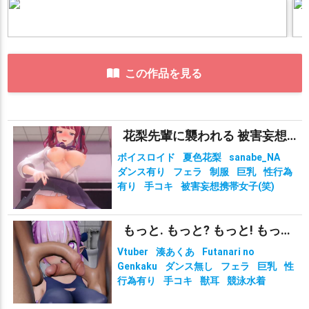
この作品を見る
花梨先輩に襲われる 被害妄想携帯女子（笑）
ボイスロイド
夏色花梨
sanabe_NA
ダンス有り
フェラ
制服
巨乳
性行為
有り
手コキ
被害妄想携帯女子(笑)
もっと. もっと? もっと! もっと!?!?
Vtuber
湊あくあ
Futanari no
Genkaku
ダンス無し
フェラ
巨乳
性
行為有り
手コキ
獣耳
競泳水着