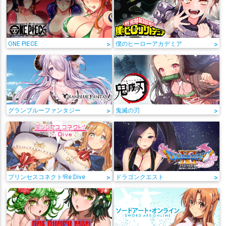
ONE PIECE
>
僕のヒーローアカデミア
>
グランブルーファンタジー
>
鬼滅の刃
>
プリンセスコネクト!Re:Dive
>
ドラゴンクエスト
>