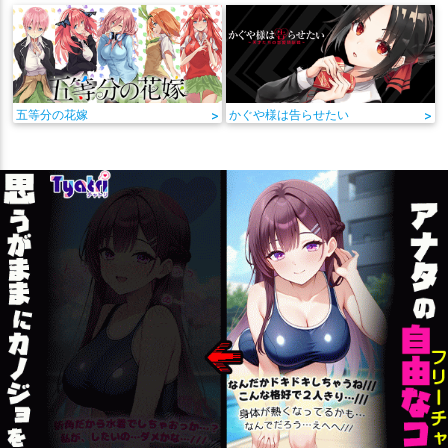
五等分の花嫁
>
かぐや様は告らせたい
>