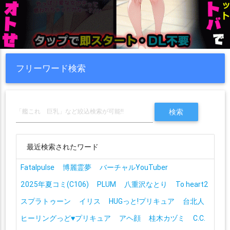
フリーワード検索
最近検索されたワード
Fatalpulse
博麗霊夢
バーチャルYouTuber
2025年夏コミ(C106)
PLUM
八重沢なとり
To heart2
スプラトゥーン
イリス
HUGっと!プリキュア
台北人
ヒーリングっど♥プリキュア
アヘ顔
桂木カヅミ
C.C.