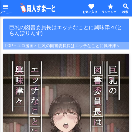
favorite
star
search
menu
巨乳の図書委員長はエッチなことに興味津々(と
らんぽりんず)
TOP
エロ漫画
巨乳の図書委員長はエッチなことに興味津々