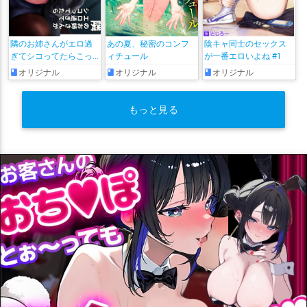
隣のお姉さんがエロ過
あの夏、秘密のコンフ
陰キャ同士のセックス
ぎてシコってたらこっ
ィチュール
が一番エロいよね #1
そり抜いてくれた話
オリジナル
オリジナル
オリジナル
もっと見る