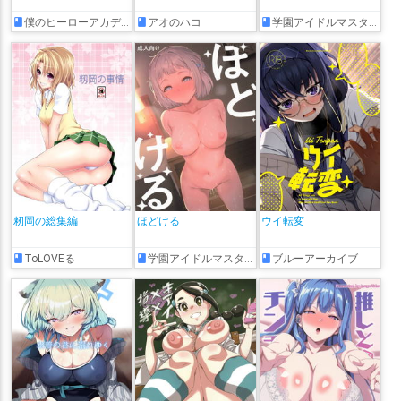
僕のヒーローアカデミア
アオのハコ
学園アイドルマスター
籾岡の総集編
ほどける
ウイ転変
ToLOVEる
学園アイドルマスター
ブルーアーカイブ