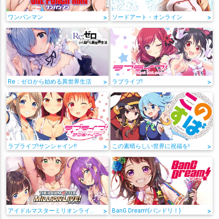
ワンパンマン
>
ソードアート・オンライン
>
Re：ゼロから始める異世界生活
>
ラブライブ!
>
ラブライブ!サンシャイン!!
>
この素晴らしい世界に祝福を!
>
アイドルマスターミリオンライブ!
>
BanG Dream!(バンドリ！)
>