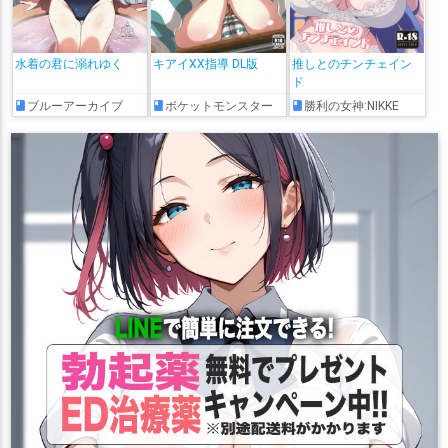
水着の君に溺れゆく
キアイXX指導 DL版
推しとのチンチェイン
ド
ブルーアーカイブ
ポケットモンスター
勝利の女神:NIKKE