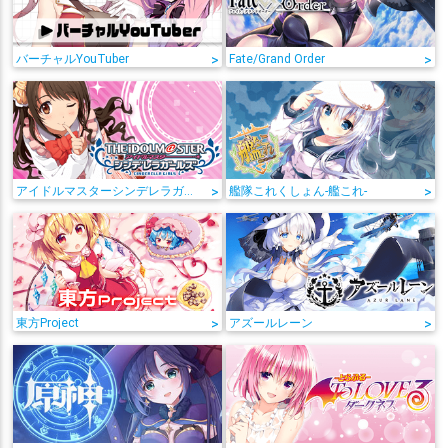
バーチャルYouTuber
>
Fate/Grand Order
>
アイドルマスターシンデレラガールズ
>
艦隊これくしょん-艦これ-
>
東方Project
>
アズールレーン
>