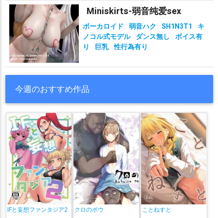
Miniskirts-弱音纯爱sex
ボーカロイド
弱音ハク
SH1N3T1
キ
ノコル式モデル
ダンス無し
ボイス有
り
巨乳
性行為有り
今週のおすすめ作品
IFと妄想ファンタジア2
クロのボウ
ことねすと