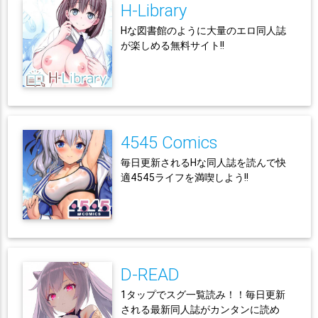
H-Library
Hな図書館のように大量のエロ同人誌
が楽しめる無料サイト!!
4545 Comics
毎日更新されるHな同人誌を読んで快
適4545ライフを満喫しよう!!
D-READ
1タップでスグ一覧読み！！毎日更新
される最新同人誌がカンタンに読め