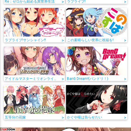
Re：ゼロから始める異世界生活
>
ラブライブ!
>
ラブライブ!サンシャイン!!
>
この素晴らしい世界に祝福を!
>
アイドルマスターミリオンライブ!
>
BanG Dream!(バンドリ！)
>
五等分の花嫁
>
かぐや様は告らせたい
>