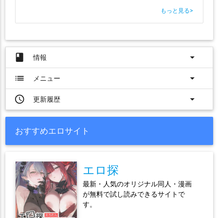
もっと見る
>
book
arrow_drop_down
情報
list
arrow_drop_down
メニュー
access_time
arrow_drop_down
更新履歴
おすすめエロサイト
エロ探
最新・人気のオリジナル同人・漫画
が無料で試し読みできるサイトで
す。