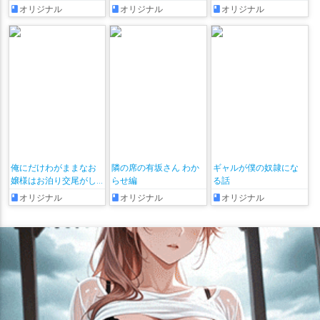
えっち!～ 第1-5話
クスで生ハメ絶頂中出
オリジナル
オリジナル
オリジナル
しまでした話〜
俺にだけわがままなお
隣の席の有坂さん わか
ギャルが僕の奴隷にな
嬢様はお泊り交尾がし
らせ編
る話
たい
オリジナル
オリジナル
オリジナル