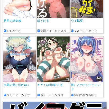
籾岡の総集編
ほどける
ウイ転変
ToLOVEる
学園アイドルマスター
ブルーアーカイブ
水着の君に溺れゆく
キアイXX指導 DL版
推しとのチンチェイン
ド
ブルーアーカイブ
ポケットモンスター
勝利の女神:NIKKE