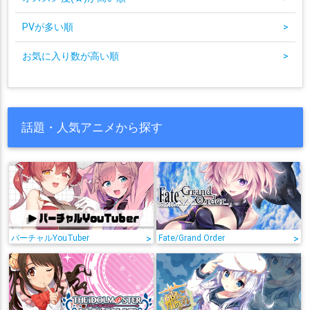
PVが多い順
>
お気に入り数が高い順
>
話題・人気アニメから探す
バーチャルYouTuber
>
Fate/Grand Order
>