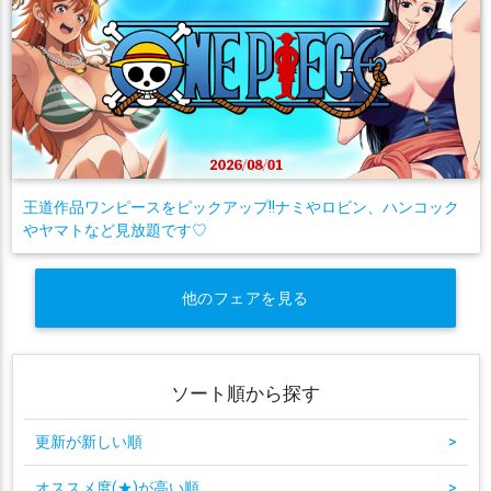
王道作品ワンピースをピックアップ!!ナミやロビン、ハンコック
やヤマトなど見放題です♡
他のフェアを見る
ソート順から探す
更新が新しい順
>
オススメ度(★)が高い順
>