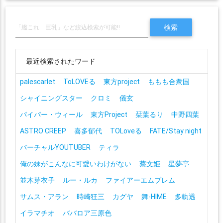
最近検索されたワード
palescarlet
ToLOVEる
東方project
ももも合衆国
シャイニングスター
クロミ
儀玄
パイパー・ウィール
東方Project
栞葉るり
中野四葉
ASTRO CREEP
喜多郁代
TOLoveる
FATE/Stay night
バーチャルYOUTUBER
ティラ
俺の妹がこんなに可愛いわけがない
蔡文姫
星夢亭
並木芽衣子
ルー・ルカ
ファイアーエムブレム
サムス・アラン
時崎狂三
カグヤ
舞-HIME
多軌透
イラマチオ
ババロア三原色