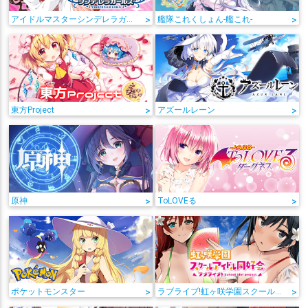
アイドルマスターシンデレラガールズ
>
艦隊これくしょん-艦これ-
>
東方Project
>
アズールレーン
>
原神
>
ToLOVEる
>
ポケットモンスター
>
ラブライブ!虹ヶ咲学園スクールアイドル同好会
>