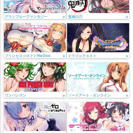
グランブルーファンタジー
>
鬼滅の刃
>
プリンセスコネクト!Re:Dive
>
ドラゴンクエスト
>
ワンパンマン
>
ソードアート・オンライン
>