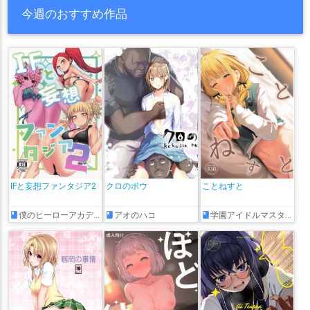
今週のおすすめ作品
IFと妄想ファンタジア2
クロのボウ
ことねすと
僕のヒーローアカデミア
アオのハコ
学園アイドルマスター