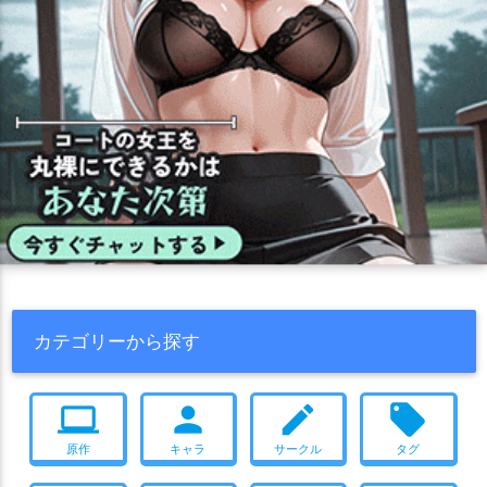
カテゴリーから探す
computer
person
create
local_offer
原作
キャラ
サークル
タグ