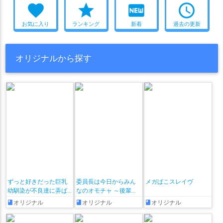
favorite
star
fiber_new
access_time
お気に入り
ランキング
新着
過去の更新
オリジナルから探す
ずっと好きだった巨乳
委員長は今日からみん
メガぱこスレイヴ
幼馴染が不良達に弄ば
なのオモチャ ～後輩に
れた七日間 その後
全部晒されちゃう編♡
オリジナル
オリジナル
オリジナル
～ + おまけ漫画♡