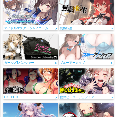
アイドルマスターシャイニーカラーズ
>
無職転生
>
ガールズ&パンツァー
>
ブルーアーカイブ
>
ONE PIECE
>
僕のヒーローアカデミア
>