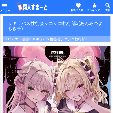
favorite
star
search
menu
サキュバス性徒会シコシコ執行部3(あんみつよ
もぎ亭)
TOP
エロ漫画
サキュバス性徒会シコシコ執行部3