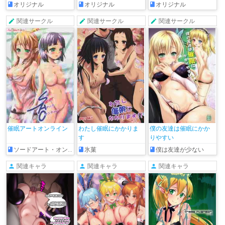
オリジナル
オリジナル
オリジナル
関連サークル
関連サークル
関連サークル
催眠アートオンライン
わたし催眠にかかりま
僕の友達は催眠にかか
す
りやすい
ソードアート・オンライン
氷菓
僕は友達が少ない
関連キャラ
関連キャラ
関連キャラ