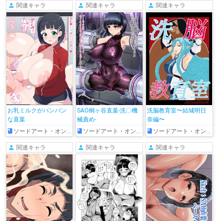
関連キャラ
関連キャラ
関連キャラ
お乳ミルクがパンパン
SAO桐ヶ谷直葉-洗〇機
洗脳教育室〜結城明日
な直葉
械責め-
奈編〜
ソードアート・オンライン
ソードアート・オンライン
ソードアート・オンライン
関連キャラ
関連キャラ
関連キャラ