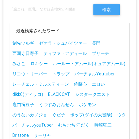
最近検索されたワード
剣先ツルギ
ゼオラ・シュバイツァー
長門
西園寺日寄子
ティファ・アディール
ブリーチ
みさこ
ロキシー
ルールー・アムール(キュアアムール)
リヨウ・リーパー
トラップ
バーチャルYoutuber
レーチェル・ミルスティーン
佐藤心
エロい
dikk0(ディッコ)
BLACK CAT
シスタークエスト
竈門禰豆子
うつすみおんせん
ポケモン
のうないカノジョ
ぐだ子
ポップ(ダイの大冒険)
ウタ
バーチャルyouTuber
むちむち 汗だく
時崎狂三
Dr.stone
サーリャ