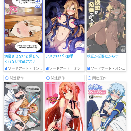
満足させないと帰して
アスナ(sao)×触手
検証が必要だからナ
くれない淫乱アスナ
ソードアート・オンライン
ソードアート・オンライン
ソードアート・オンライン
関連原作
関連原作
関連原作