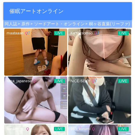
催眠アートオンライン
同人誌
原作
ソードアート・オンライン
桐ヶ谷直葉(リーファ)