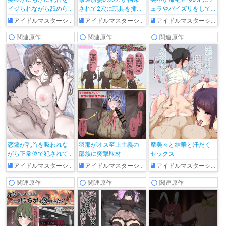
イジられながら舐めら
されて2穴に玩具を挿入
ェラやパイズリをして
れたり、キスをしなが
されたり、バニーコス
搾精したり、耳元で淫
アイドルマスターシャイニーカラーズ
アイドルマスターシャイニーカラーズ
アイドルマスターシャイニーカラーズ
ら手マンされてアクメ
のあさひがチ◯コの上
語を囁いて正常位やバ
する♡
で跳ねるイラスト集!!
ックでイチャラブHする
関連原作
関連原作
関連原作
♡
恋鐘が乳首を吸われな
羽那がオス至上主義の
摩美々と結華と汗だく
がら正常位で犯されて
部族に突撃取材
セックス
気持ちよくなっちゃう!!
アイドルマスターシャイニーカラーズ
アイドルマスターシャイニーカラーズ
アイドルマスターシャイニーカラーズ
関連原作
関連原作
関連原作