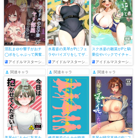
淫乱まゆや響子がおチ
水着姿の美琴がPにフェ
スク水姿の雛菜がPと騎
◯ポをしゃぶって興奮
ラやパイズリをしてザ
乗位やバックでイチャ
したり、蘭子や志希が
ー◯ンを搾り取った
ラブHしたり、マスク姿
アイドルマスターシンデレラガールズ
アイドルマスターシャイニーカラーズ
アイドルマスターシャイニーカラーズ
騎乗位で犯されてアヘ
り、バックや騎乗位で
の摩美々がフェラをし
っちゃう!!
イチャラブHして連続射
て口内射精されたり…♡
関連キャラ
関連キャラ
関連キャラ
精されちゃう♡
美琴がにちかに乳首を
修道服姿のルカが拘束
美琴が帰宅直後のPにフ