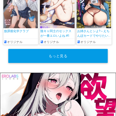
放課後化学クラブ
陰キャ同士のセックス
お姉さんとシよ?～えち
が一番エロいよね #1
んぽカードでやりたい
放題～
オリジナル
オリジナル
オリジナル
もっと見る