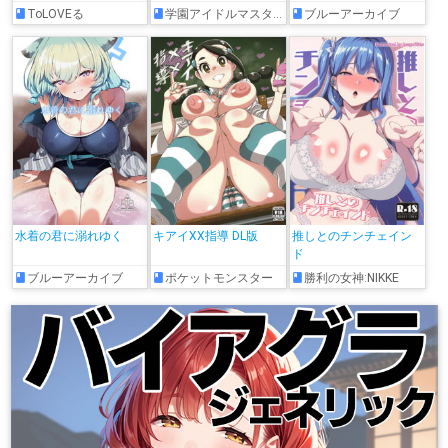
ToLOVEる
学園アイドルマスター
ブルーアーカイブ
水着の君に溺れゆく
キアイXX指導 DL版
推しとのチンチェイン
ド
ブルーアーカイブ
ポケットモンスター
勝利の女神:NIKKE