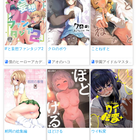
IFと妄想ファンタジア2
クロのボウ
ことねすと
僕のヒーローアカデミア
アオのハコ
学園アイドルマスター
籾岡の総集編
ほどける
ウイ転変