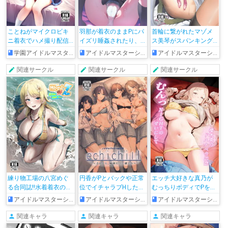
ことねがマイクロビキ
羽那が着衣のままPにパ
首輪に繋がれたマゾメ
ニ着衣でハメ撮り配信
イズリ睡姦されたり、
ス美琴がスパンキング
したり、夜の野外でビ
騎乗位や正常位でパコ
されながらバックでパ
学園アイドルマスター
アイドルマスターシャイニーカラーズ
アイドルマスターシャイニーカラーズ
ッチな麻央が後背位で
ってイチャイチャする
コられたり、フタナリ
パコったり…
鈴木羽那合同誌!!
にちかがルカに騎乗位
関連サークル
関連サークル
関連サークル
で搾精されたり…
練り物工場の八宮めぐ
円香がPとバックや正常
エッチ大好きな真乃が
る合同誌!!水着着衣のま
位でイチャラブHした
むっちりボディでPを騎
まトイレでハメたりバ
り、水着を着て透と撮
乗位搾精しちゃった
アイドルマスターシャイニーカラーズ
アイドルマスターシャイニーカラーズ
アイドルマスターシャイニーカラーズ
ニー衣装で中出しSEXし
影しながら3Pしたり…♡
り、陥没乳首をほじっ
たり…
てディルドオナニーす
関連キャラ
関連キャラ
関連キャラ
る動画を送りつけちゃ