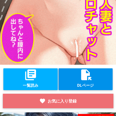
library_books
file_open
一覧読み
DLページ
favorite
お気に入り登録