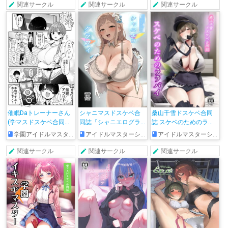
関連サークル
関連サークル
関連サークル
催眠Daトレーナーさん
シャニマスドスケベ合
桑山千雪ドスケベ合同
(学マスドスケベ合同誌
同誌『シャニエログラ
誌 スケベのためのララ
『学園イキスギマスタ
フィ』
バイ
学園アイドルマスター
アイドルマスターシャイニーカラーズ
アイドルマスターシャイニーカラーズ
ー』)
関連サークル
関連サークル
関連サークル