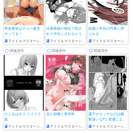
和泉愛依はチョー援交
水着果穂が側位で犯さ
結婚１年目の円香に搾
やってる！
れて中出しされちゃう
られる
♡
アイドルマスターシャイニーカラーズ
アイドルマスターシャイニーカラーズ
アイドルマスターシャイニーカラーズ
関連原作
関連原作
関連原作
だぶるはキス リメイク
花と砂糖と香辛料
霧子がエッチなのは解
版
釈違いなPと普通にエッ
チな霧子のエロ漫画
アイドルマスターシャイニーカラーズ
アイドルマスターシャイニーカラーズ
アイドルマスターシャイニーカラーズ