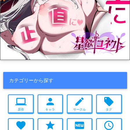
カテゴリーから探す
computer
person
create
local_offer
原作
キャラ
サークル
タグ
favorite
star
fiber_new
access_time