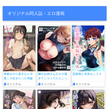
オリジナル同人誌・エロ漫画
青春をやり直すなら今
隣のお姉さんがエロ過
思春期と本気セックス
度こそ好きだった同級
ぎてシコってたらこっ
生と付き合って絶対ヤ
そり抜いてくれた話
オリジナル
オリジナル
オリジナル
リまくりたい。