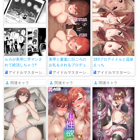
う合同本!!
ルカが美琴に手マンさ
美琴と夏葉に日ごろの
283プロアイドルと温泉
れて絶頂しちゃう!!
お礼をされるプロデュ
えっち
ーサー
アイドルマスターシャイニーカラーズ
アイドルマスターシャイニーカラーズ
アイドルマスターシャイニーカラーズ
関連キャラ
関連キャラ
関連キャラ