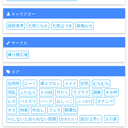
キャラクター
緋田美琴
七草にちか
七草はづき
斑鳩ルカ
サークル
練り物工場
タグ
合同作
ニーソ
裸エプロン
メイド
巨乳
むちむち
淫乱
ふたなり
トロ顔
汗だく
ラブラブ
調教
オホ声
レズ
パイズリ
バック
おしっこ
ぶっかけ
オナニー
キス
拘束
中出し
フェラ
騎乗位
○○しないと出られない部屋
かわいい
絵が上手い
エロ多