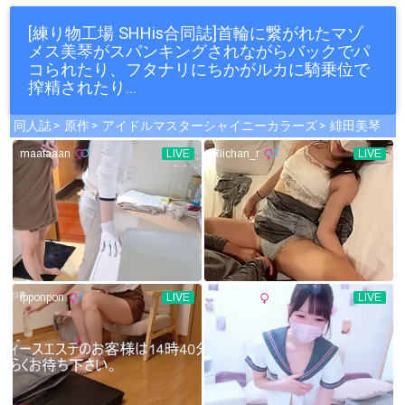
[練り物工場 SHHis合同誌]首輪に繋がれたマゾ
メス美琴がスパンキングされながらバックでパ
コられたり、フタナリにちかがルカに騎乗位で
搾精されたり…
同人誌
原作
アイドルマスターシャイニーカラーズ
緋田美琴