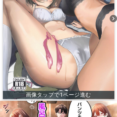
chevron_right
画像タップで1ページ進む