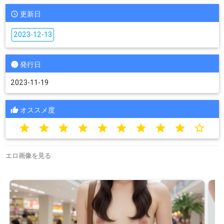
更新日
2023-12-13
発行日
2023-11-19
オススメ度
star
star
star
star
star
star
star
star
star
star_border
エロ画像を見る