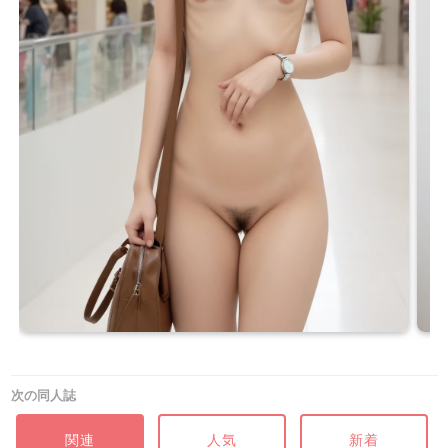
次の同人誌
関連
人気
新着