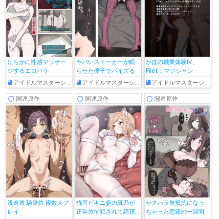
にちかに性感マッサー
ヤバいストーカーが眠
かほの職業体験IV、
ジするエロバラ
らせた優子でパイズる
File1：マジシャン
アイドルマスターシャイニーカラーズ
アイドルマスターシャイニーカラーズ
アイドルマスターシャイニーカラーズ
関連原作
関連原作
関連原作
浅倉透 騎乗位 複数人プ
猫耳ビキニ姿の真乃が
セクハラ無抵抗になっ
レイ
正常位で犯されて絶頂
ちゃった恋鐘の一週間